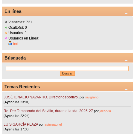
En línea
Visitantes: 721
Oculto(s): 0
Usuarios: 1
Usuarios en Línea:
inri
Búsqueda
Temas Recientes
JOSÉ IGNACIO NAVARRO. Director deportivo.
por
sivigliano
[
Ayer
a las 23:01]
Re: Pre Temporada del Sevilla, durante la tda. 2026-27
por
jocarvia
[
Ayer
a las 22:24]
LUIS GARCÍA PLAZA
por
asturgabriel
[
Ayer
a las 17:30]