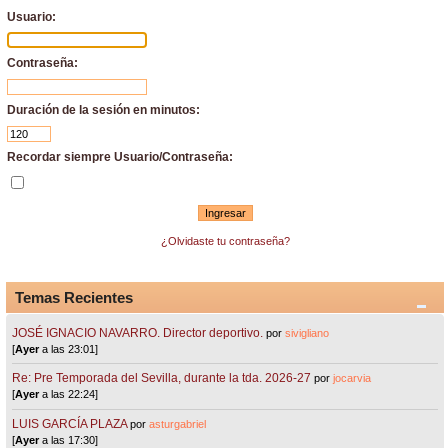
Usuario:
Contraseña:
Duración de la sesión en minutos:
Recordar siempre Usuario/Contraseña:
¿Olvidaste tu contraseña?
Temas Recientes
JOSÉ IGNACIO NAVARRO. Director deportivo.
por
sivigliano
[
Ayer
a las 23:01]
Re: Pre Temporada del Sevilla, durante la tda. 2026-27
por
jocarvia
[
Ayer
a las 22:24]
LUIS GARCÍA PLAZA
por
asturgabriel
[
Ayer
a las 17:30]