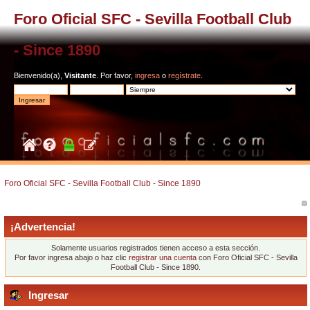
Foro Oficial SFC - Sevilla Football Club
- Since 1890
Bienvenido(a),
Visitante
. Por favor,
ingresa
o
regístrate
.
Foro Oficial SFC - Sevilla Football Club - Since 1890
¡Advertencia!
Solamente usuarios registrados tienen acceso a esta sección.
Por favor ingresa abajo o haz clic
registrar una cuenta
con Foro Oficial SFC - Sevilla
Football Club - Since 1890.
Ingresar