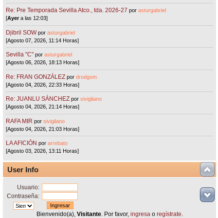
Re: Pre Temporada Sevilla Atco., tda. 2026-27
por
asturgabriel
[
Ayer
a las 12:03]
Djibril SOW
por
asturgabriel
[Agosto 07, 2026, 11:14 Horas]
Sevilla "C"
por
asturgabriel
[Agosto 06, 2026, 18:13 Horas]
Re: FRAN GONZÁLEZ
por
drodgom
[Agosto 04, 2026, 22:33 Horas]
Re: JUANLU SÁNCHEZ
por
sivigliano
[Agosto 04, 2026, 21:14 Horas]
RAFA MIR
por
sivigliano
[Agosto 04, 2026, 21:03 Horas]
LA AFICIÓN
por
arrebato
[Agosto 03, 2026, 13:11 Horas]
User Info
Usuario:
Contraseña:
Bienvenido(a),
Visitante
. Por favor,
ingresa
o
regístrate
.