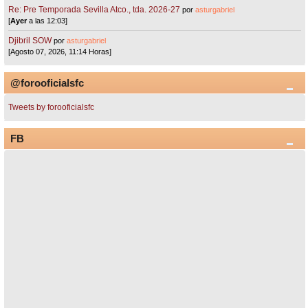
Re: Pre Temporada Sevilla Atco., tda. 2026-27
por
asturgabriel
[
Ayer
a las 12:03]
Djibril SOW
por
asturgabriel
[Agosto 07, 2026, 11:14 Horas]
@forooficialsfc
Tweets by forooficialsfc
FB