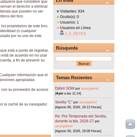
En línea
a cualquiera que considere que
eservan el derecho a eliminar
entienda que pueden no ser
Visitantes: 934
mbros del foro.
Oculto(s): 0
Usuarios: 1
os propietarios de este foro,
Usuarios en Línea:
 identidad (o cualquier
J_A_REYES
ausada por su uso de este
Búsqueda
ue está a punto de registrar,
n está de acuerdo en no usar
nta, a fin de prevenir su
 Cualquier información que el
Temas Recientes
 sanciones apropiadas.
Djibril SOW
por
asturgabriel
ar con su proveedor de acceso
[
Ayer
a las 11:14]
Sevilla "C"
por
asturgabriel
en la caché de su navegador.
[Agosto 06, 2026, 18:13 Horas]
Re: Pre Temporada del Sevilla,
durante la tda. 2026-27
por
asturgabriel
[Agosto 06, 2026, 18:08 Horas]