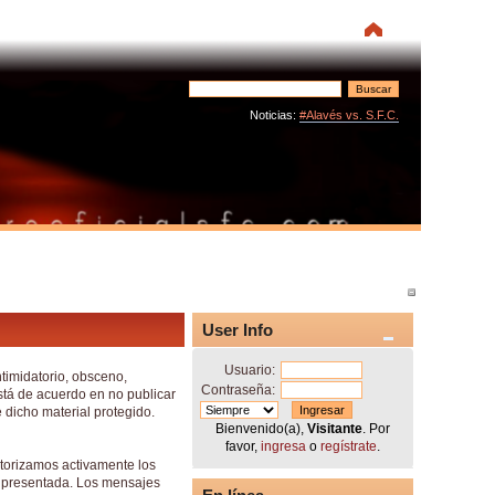
Noticias:
#Alavés vs. S.F.C.
User Info
Usuario:
ntimidatorio, obsceno,
Contraseña:
stá de acuerdo en no publicar
 dicho material protegido.
Bienvenido(a),
Visitante
. Por
favor,
ingresa
o
regístrate
.
itorizamos activamente los
ón presentada. Los mensajes