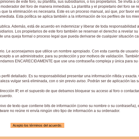
niones de este foro, su plantilla, sus subsidiarios, o los propietarios. Se invita 
moderador del foro de manera inmediata. La plantilla y el propietario del foro se r
 que la eliminación es necesaria. Este es un proceso manual, así que, por favor 
ediata. Esta política se aplica también a la información de los perfiles de los mie
blica. Además, está de acuerdo en indemnizar y liberar de toda responsabilidad a l
bsidiarios. Los propietarios de este foro también se reservan el derecho a revelar su
de una queja formal o proceso legal que pueda derivarse de cualquier situación c
ario. Le aconsejamos que utilice un nombre apropiado. Con esta cuenta de usuario q
cepto a un administrador, para su protección y por motivos de validación. Tambié
endamos ENCARECIDAMENTE que use una contraseña compleja y única para su cue
 perfil detallado. Es su responsabilidad presentar una información nítida y exacta.
uraleza vulgar será eliminada, con o sin previo aviso. Podrán ser de aplicación las
irección IP, en el supuesto de que debamos bloquear su acceso al foro o contact
acuerdo.
hivo de texto que contiene bits de información (como su nombre o su contraseña), 
are no reúne ni envía ningún otro tipo de información a su ordenador.