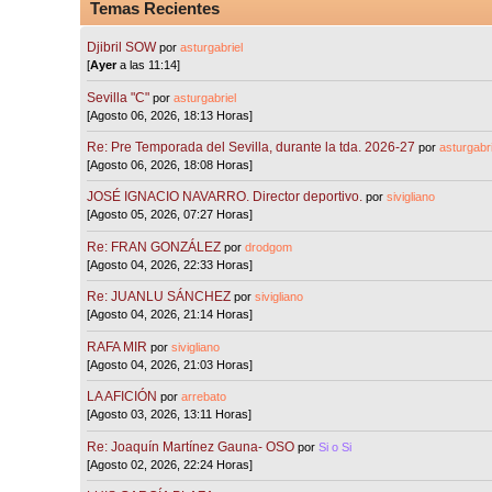
Temas Recientes
Djibril SOW
por
asturgabriel
[
Ayer
a las 11:14]
Sevilla "C"
por
asturgabriel
[Agosto 06, 2026, 18:13 Horas]
Re: Pre Temporada del Sevilla, durante la tda. 2026-27
por
asturgabri
[Agosto 06, 2026, 18:08 Horas]
JOSÉ IGNACIO NAVARRO. Director deportivo.
por
sivigliano
[Agosto 05, 2026, 07:27 Horas]
Re: FRAN GONZÁLEZ
por
drodgom
[Agosto 04, 2026, 22:33 Horas]
Re: JUANLU SÁNCHEZ
por
sivigliano
[Agosto 04, 2026, 21:14 Horas]
RAFA MIR
por
sivigliano
[Agosto 04, 2026, 21:03 Horas]
LA AFICIÓN
por
arrebato
[Agosto 03, 2026, 13:11 Horas]
Re: Joaquín Martínez Gauna- OSO
por
Si o Si
[Agosto 02, 2026, 22:24 Horas]