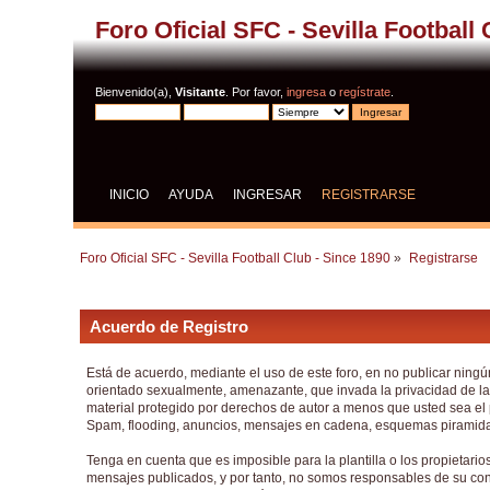
Foro Oficial SFC - Sevilla Football
Bienvenido(a),
Visitante
. Por favor,
ingresa
o
regístrate
.
INICIO
AYUDA
INGRESAR
REGISTRARSE
Foro Oficial SFC - Sevilla Football Club - Since 1890
»
Registrarse
Acuerdo de Registro
Está de acuerdo, mediante el uso de este foro, en no publicar ningún 
orientado sexualmente, amenazante, que invada la privacidad de la 
material protegido por derechos de autor a menos que usted sea el p
Spam, flooding, anuncios, mensajes en cadena, esquemas piramidale
Tenga en cuenta que es imposible para la plantilla o los propietari
mensajes publicados, y por tanto, no somos responsables de su con