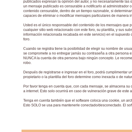
publicados expresan la opinión del autor, y no necesariamente las opi
un mensaje publicado es censurable a notificarlo al administrador o 
contenido censurable, dentro de un tiempo razonable, si determinan
capaces de eliminar o modificar mensajes particulares de manera inm
Usted es el único responsable del contenido de los mensajes que pu
cualquier sitio web relacionado con este foro, su plantilla, y sus su
información relacionada recabada en este servicio) en el supuesto 
foro.
Cuando se registra tiene la posibilidad de elegir su nombre de usu
se compromete a no entregar jamás su contraseña a otra persona ex
NUNCA la cuenta de otra persona bajo ningún concepto. Le recom
robo.
Después de registrarse e ingresar en el foro, podrá cumplimentar un
propietario o la plantilla del foro determine como inexacta o de nat
Por favor tenga en cuenta que, con cada mensaje, se almacena su d
a internet. Esto solo ocurrirá en caso de vulneración grave de este 
Tenga en cuenta también que el software coloca una cookie, un arc
Esto SOLO se usa para mantenerle conectado/desconectado. El softw