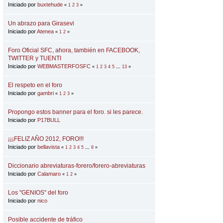
Iniciado por
buxtehude
«
1
2
3
»
Un abrazo para Girasevi
Iniciado por
Atenea
«
1
2
»
Foro Oficial SFC, ahora, también en FACEBOOK,
TWITTER y TUENTI
Iniciado por
WEBMASTERFOSFC
«
1
2
3
4
5
...
13
»
El respeto en el foro
Iniciado por
gambri
«
1
2
3
»
Propongo estos banner para el foro. si les parece.
Iniciado por
P17BULL
¡¡¡FELIZ AÑO 2012, FORO!!!
Iniciado por
bellavista
«
1
2
3
4
5
...
9
»
Diccionario abreviaturas-forero/forero-abreviaturas
Iniciado por
Calamaro
«
1
2
»
Los "GENIOS" del foro
Iniciado por
nico
Posible accidente de tráfico