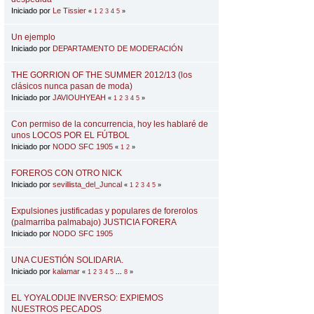
Iniciado por
Le Tissier
«
1
2
3
4
5
»
Un ejemplo
Iniciado por
DEPARTAMENTO DE MODERACIÓN
THE GORRION OF THE SUMMER 2012/13 (los
clásicos nunca pasan de moda)
Iniciado por
JAVIOUHYEAH
«
1
2
3
4
5
»
Con permiso de la concurrencia, hoy les hablaré de
unos LOCOS POR EL FÚTBOL
Iniciado por
NODO SFC 1905
«
1
2
»
FOREROS CON OTRO NICK
Iniciado por
sevillista_del_Juncal
«
1
2
3
4
5
»
Expulsiones justificadas y populares de forerolos
(palmarriba palmabajo) JUSTICIA FORERA
Iniciado por
NODO SFC 1905
UNA CUESTIÓN SOLIDARIA.
Iniciado por
kalamar
«
1
2
3
4
5
...
8
»
EL YOYALODIJE INVERSO: EXPIEMOS
NUESTROS PECADOS