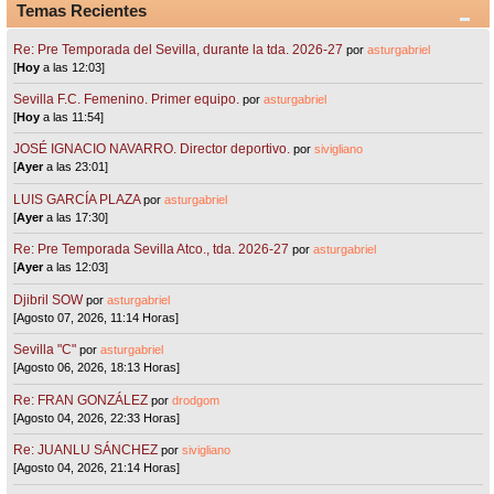
Temas Recientes
Re: Pre Temporada del Sevilla, durante la tda. 2026-27
por
asturgabriel
[
Hoy
a las 12:03]
Sevilla F.C. Femenino. Primer equipo.
por
asturgabriel
[
Hoy
a las 11:54]
JOSÉ IGNACIO NAVARRO. Director deportivo.
por
sivigliano
[
Ayer
a las 23:01]
LUIS GARCÍA PLAZA
por
asturgabriel
[
Ayer
a las 17:30]
Re: Pre Temporada Sevilla Atco., tda. 2026-27
por
asturgabriel
[
Ayer
a las 12:03]
Djibril SOW
por
asturgabriel
[Agosto 07, 2026, 11:14 Horas]
Sevilla "C"
por
asturgabriel
[Agosto 06, 2026, 18:13 Horas]
Re: FRAN GONZÁLEZ
por
drodgom
[Agosto 04, 2026, 22:33 Horas]
Re: JUANLU SÁNCHEZ
por
sivigliano
[Agosto 04, 2026, 21:14 Horas]