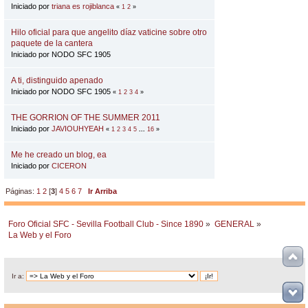
Iniciado por
triana es rojiblanca
«
1
2
»
Hilo oficial para que angelito díaz vaticine sobre otro
paquete de la cantera
Iniciado por NODO SFC 1905
A ti, distinguido apenado
Iniciado por NODO SFC 1905
«
1
2
3
4
»
THE GORRION OF THE SUMMER 2011
Iniciado por
JAVIOUHYEAH
«
1
2
3
4
5
...
16
»
Me he creado un blog, ea
Iniciado por
CICERON
Páginas:
1
2
[
3
]
4
5
6
7
Ir Arriba
Foro Oficial SFC - Sevilla Football Club - Since 1890
»
GENERAL
»
La Web y el Foro
Ir a: