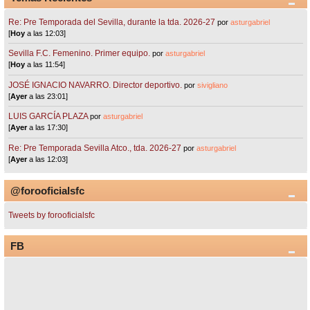
Re: Pre Temporada del Sevilla, durante la tda. 2026-27
por
asturgabriel
[
Hoy
a las 12:03]
Sevilla F.C. Femenino. Primer equipo.
por
asturgabriel
[
Hoy
a las 11:54]
JOSÉ IGNACIO NAVARRO. Director deportivo.
por
sivigliano
[
Ayer
a las 23:01]
LUIS GARCÍA PLAZA
por
asturgabriel
[
Ayer
a las 17:30]
Re: Pre Temporada Sevilla Atco., tda. 2026-27
por
asturgabriel
[
Ayer
a las 12:03]
@forooficialsfc
Tweets by forooficialsfc
FB