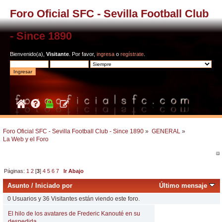
Foro Oficial SFC - Sevilla Football Club
- Since 1890
Bienvenido(a),
Visitante
. Por favor,
ingresa
o
regístrate
.
Foro Oficial SFC - Sevilla Football Club - Since 1890
»
GENERAL
»
La Web y el Foro
Páginas:
1
2
[
3
]
4
5
6
7
Ir Abajo
Asunto
/
Iniciado por
Último mensaje
0 Usuarios y 36 Visitantes están viendo este foro.
El hilo de los avatares de Frederic Kanouté en su
despedida