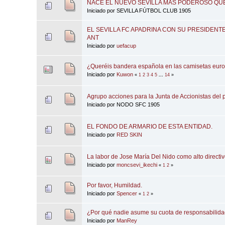
NACE EL NUEVO SEVILLA MÁS PODEROSO QU
Iniciado por SEVILLA FÚTBOL CLUB 1905
EL SEVILLA FC APADRINA CON SU PRESIDENT
ANT
Iniciado por
uefacup
¿Queréis bandera española en las camisetas euro
Iniciado por
Kuwon
«
1
2
3
4
5
...
14
»
Agrupo acciones para la Junta de Accionistas del
Iniciado por NODO SFC 1905
EL FONDO DE ARMARIO DE ESTA ENTIDAD.
Iniciado por
RED SKIN
La labor de Jose María Del Nido como alto directiv
Iniciado por
moncsevi_ikechi
«
1
2
»
Por favor, Humildad.
Iniciado por
Spencer
«
1
2
»
¿Por qué nadie asume su cuota de responsabilid
Iniciado por
ManRey