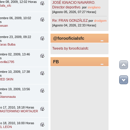
bre 08, 2009, 12:02 Horas
JOSÉ IGNACIO NAVARRO.
Rafa_sfc
Director deportivo.
por
sivigliano
[Agosto 05, 2026, 07:27 Horas]
embre 06, 2009, 10:02
Re: FRAN GONZÁLEZ
por
drodgom
as
[Agosto 04, 2026, 22:33 Horas]
hwuan
embre 23, 2009, 09:22
@forooficialsfc
as
Taras Bulba
Tweets by forooficialsfc
embre 02, 2009, 13:46
as
FB
sevilla1795
embre 10, 2009, 17:38
as
RED SKIN
embre 19, 2009, 13:56
as
Gitanonauta
o 17, 2010, 18:18 Horas
MASTERMIND MORTAJER
o 18, 2010, 16:00 Horas
EL LEON