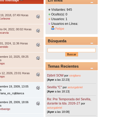
En línea
imo mensaje
Visitantes: 945
Oculto(s): 0
o 19, 2018, 07:49 Horas
Corleone
Usuarios: 1
Usuarios en Línea:
Felipe
to 04, 2022, 00:02 Horas
ocarvia
Búsqueda
l 01, 2024, 11:36 Horas
nereido
iembre 10, 2025, 09:25
as
jmpn
Temas Recientes
 12, 2026, 23:01 Horas
Djibril SOW
por
sivigliano
jmpn
[
Ayer
a las 22:23]
iembre 19, 2009, 13:05
Sevilla "C"
por
asturgabriel
as
[
Ayer
a las 18:13]
triana_es_rojiblanca
Re: Pre Temporada del Sevilla,
iembre 28, 2009, 18:06
durante la tda. 2026-27
por
as
asturgabriel
sebastgc
[
Ayer
a las 18:08]