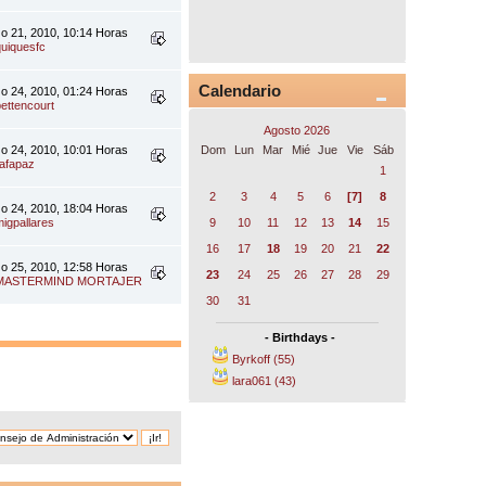
o 21, 2010, 10:14 Horas
quiquesfc
Calendario
o 24, 2010, 01:24 Horas
bettencourt
Agosto 2026
Dom
Lun
Mar
Mié
Jue
Vie
Sáb
o 24, 2010, 10:01 Horas
rafapaz
1
2
3
4
5
6
[7]
8
o 24, 2010, 18:04 Horas
9
10
11
12
13
14
15
migpallares
16
17
18
19
20
21
22
o 25, 2010, 12:58 Horas
23
24
25
26
27
28
29
MASTERMIND MORTAJER
30
31
- Birthdays -
Byrkoff (55)
lara061 (43)