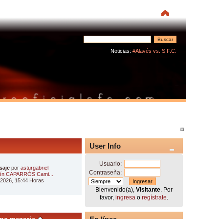
Noticias:
#Alavés vs. S.F.C.
User Info
Usuario:
saje
por
asturgabriel
Contraseña:
ín CAPARRÓS Cami...
 2026, 15:44 Horas
Bienvenido(a),
Visitante
. Por
favor,
ingresa
o
regístrate
.