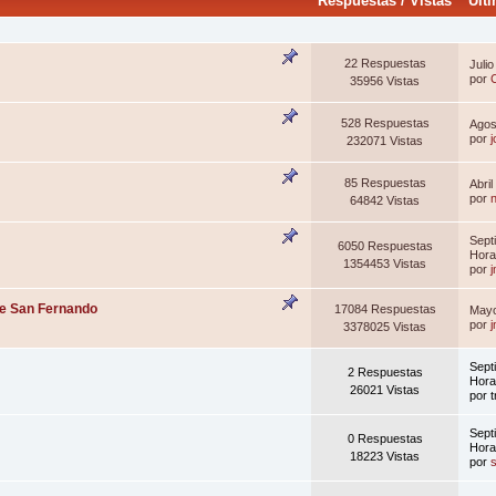
Respuestas
/
Vistas
Últ
22 Respuestas
Juli
por
35956 Vistas
528 Respuestas
Agos
por
j
232071 Vistas
85 Respuestas
Abri
por
64842 Vistas
Sept
6050 Respuestas
Hor
1354453 Vistas
por
de San Fernando
17084 Respuestas
Mayo
por
3378025 Vistas
Sept
2 Respuestas
Hor
26021 Vistas
por 
Sept
0 Respuestas
Hor
18223 Vistas
por