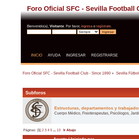
Foro Oficial SFC - Sevilla Football
Bienvenido(a),
Visitante
. Por favor,
ingresa
o
regístrate
.
INICIO
AYUDA
INGRESAR
REGISTRARSE
Foro Oficial SFC - Sevilla Football Club - Since 1890
»
Sevilla Fútbo
Subforos
Estructuras, departamentos y trabajado
Cuerpo Médico, Fisioterapeutas, Psicólogos, Jardi
Páginas: [
1
]
2
3
4
5
...
13
Ir Abajo