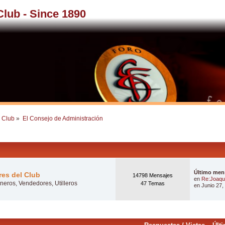
 Club - Since 1890
l Club
»
El Consejo de Administración
Último men
res del Club
14798 Mensajes
en
Re:Joaqu
neros, Vendedores, Utilleros
47 Temas
en Junio 27,