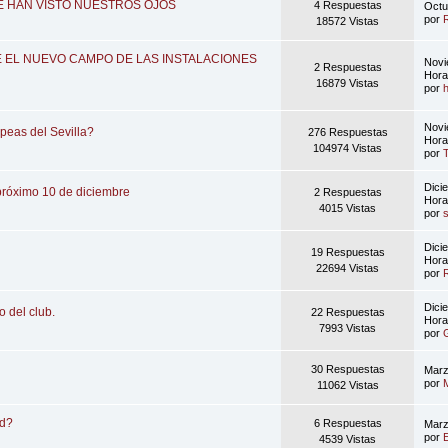
E HAN VISTO NUESTROS OJOS
4 Respuestas
Octu
por
18572 Vistas
E EL NUEVO CAMPO DE LAS INSTALACIONES
Novi
2 Respuestas
Hor
16879 Vistas
por
Novi
peas del Sevilla?
276 Respuestas
Hor
104974 Vistas
por
Dici
 próximo 10 de diciembre
2 Respuestas
Hor
4015 Vistas
por
Dici
19 Respuestas
Hor
22694 Vistas
por
Dici
o del club.
22 Respuestas
Hor
7993 Vistas
por
30 Respuestas
Marz
por
11062 Vistas
ad?
6 Respuestas
Marz
por
4539 Vistas