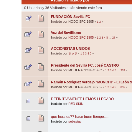
Asunto
/
Iniciado por
0 Usuarios y 36 Visitantes están viendo este foro.
FUNDACIÓN Sevilla FC
Iniciado por NODO SFC 1905
«
1
2
»
Voz del Sevillismo
Iniciado por
NODO SFC 1905
«
1
2
3
4
5
...
27
»
ACCIONISTAS UNIDOS
Iniciado por
Si o Si
«
1
2
3
4
5
»
Presidente del Sevilla FC, José CASTRO
Iniciado por MODERACIONFOSFC
«
1
2
3
4
5
...
303
»
Ramón Rodríguez Verdejo "MONCHI" - El León 
Iniciado por MODERACIONFOSFC
«
1
2
3
4
5
...
855
»
DEFINITIVAMENTE HEMOS LLEGADO
Iniciado por
RED SKIN
que hora es?? hace buen tiempo......
Iniciado por
sebastgc