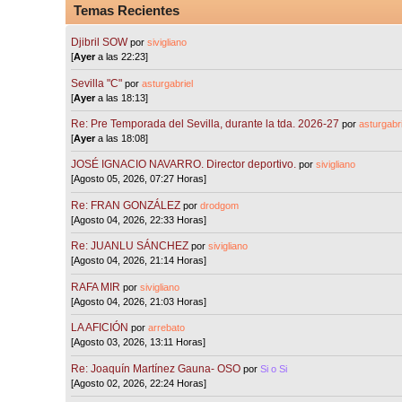
Temas Recientes
Djibril SOW
por
sivigliano
[
Ayer
a las 22:23]
Sevilla "C"
por
asturgabriel
[
Ayer
a las 18:13]
Re: Pre Temporada del Sevilla, durante la tda. 2026-27
por
asturgabri
[
Ayer
a las 18:08]
JOSÉ IGNACIO NAVARRO. Director deportivo.
por
sivigliano
[Agosto 05, 2026, 07:27 Horas]
Re: FRAN GONZÁLEZ
por
drodgom
[Agosto 04, 2026, 22:33 Horas]
Re: JUANLU SÁNCHEZ
por
sivigliano
[Agosto 04, 2026, 21:14 Horas]
RAFA MIR
por
sivigliano
[Agosto 04, 2026, 21:03 Horas]
LA AFICIÓN
por
arrebato
[Agosto 03, 2026, 13:11 Horas]
Re: Joaquín Martínez Gauna- OSO
por
Si o Si
[Agosto 02, 2026, 22:24 Horas]