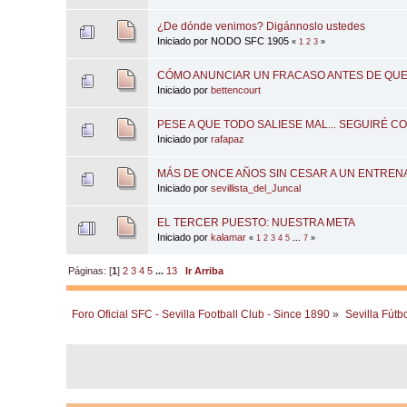
¿De dónde venimos? Digánnoslo ustedes
Iniciado por NODO SFC 1905
«
1
2
3
»
CÓMO ANUNCIAR UN FRACASO ANTES DE QU
Iniciado por
bettencourt
PESE A QUE TODO SALIESE MAL... SEGUIRÉ C
Iniciado por
rafapaz
MÁS DE ONCE AÑOS SIN CESAR A UN ENTRENA
Iniciado por
sevillista_del_Juncal
EL TERCER PUESTO: NUESTRA META
Iniciado por
kalamar
«
1
2
3
4
5
...
7
»
Páginas: [
1
]
2
3
4
5
...
13
Ir Arriba
Foro Oficial SFC - Sevilla Football Club - Since 1890
»
Sevilla Fútb