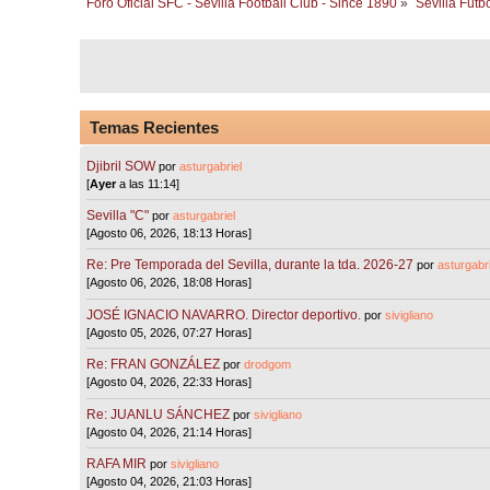
Foro Oficial SFC - Sevilla Football Club - Since 1890
»
Sevilla Fútb
Temas Recientes
Djibril SOW
por
asturgabriel
[
Ayer
a las 11:14]
Sevilla "C"
por
asturgabriel
[Agosto 06, 2026, 18:13 Horas]
Re: Pre Temporada del Sevilla, durante la tda. 2026-27
por
asturgabri
[Agosto 06, 2026, 18:08 Horas]
JOSÉ IGNACIO NAVARRO. Director deportivo.
por
sivigliano
[Agosto 05, 2026, 07:27 Horas]
Re: FRAN GONZÁLEZ
por
drodgom
[Agosto 04, 2026, 22:33 Horas]
Re: JUANLU SÁNCHEZ
por
sivigliano
[Agosto 04, 2026, 21:14 Horas]
RAFA MIR
por
sivigliano
[Agosto 04, 2026, 21:03 Horas]