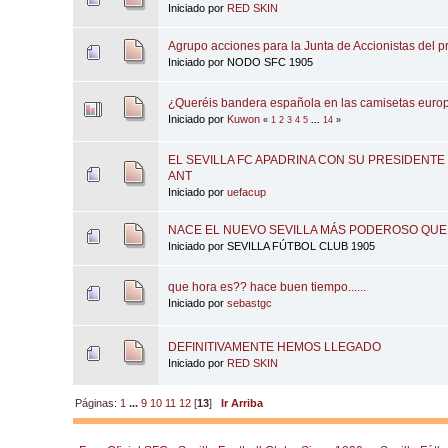
Iniciado por
RED SKIN
Agrupo acciones para la Junta de Accionistas del 
Iniciado por NODO SFC 1905
¿Queréis bandera española en las camisetas europ
Iniciado por
Kuwon
«
1
2
3
4
5
...
14
»
EL SEVILLA FC APADRINA CON SU PRESIDENT
ANT
Iniciado por
uefacup
NACE EL NUEVO SEVILLA MÁS PODEROSO QUE
Iniciado por SEVILLA FÚTBOL CLUB 1905
que hora es?? hace buen tiempo......
Iniciado por
sebastgc
DEFINITIVAMENTE HEMOS LLEGADO
Iniciado por
RED SKIN
Páginas:
1
...
9
10
11
12
[
13
]
Ir Arriba