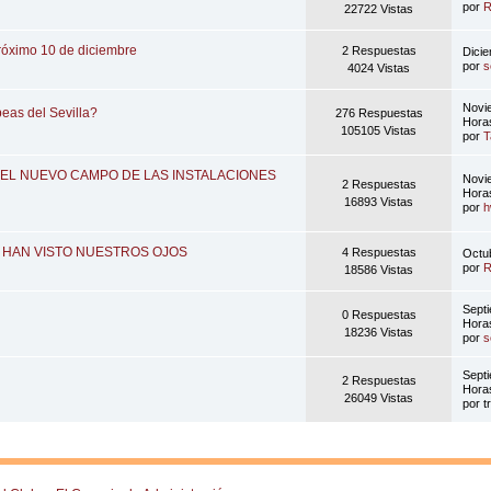
por
R
22722 Vistas
próximo 10 de diciembre
2 Respuestas
Dici
por
s
4024 Vistas
Novi
eas del Sevilla?
276 Respuestas
Hora
105105 Vistas
por
T
E EL NUEVO CAMPO DE LAS INSTALACIONES
Novi
2 Respuestas
Hora
16893 Vistas
por
h
 HAN VISTO NUESTROS OJOS
4 Respuestas
Octu
por
R
18586 Vistas
Septi
0 Respuestas
Hora
18236 Vistas
por
s
Septi
2 Respuestas
Hora
26049 Vistas
por t