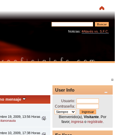
Noticias:
#Alavés vs. S.F.C.
User Info
imo mensaje
Usuario:
Contraseña:
embre 19, 2009, 13:56 Horas
Bienvenido(a),
Visitante
. Por
itanonauta
favor,
ingresa
o
regístrate
.
embre 10, 2009, 17:38 Horas