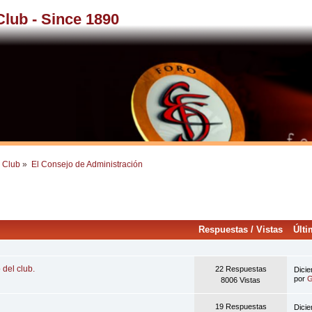
 Club - Since 1890
l Club
»
El Consejo de Administración
Respuestas
/
Vistas
Últ
 del club.
22 Respuestas
Dici
por
G
8006 Vistas
19 Respuestas
Dici