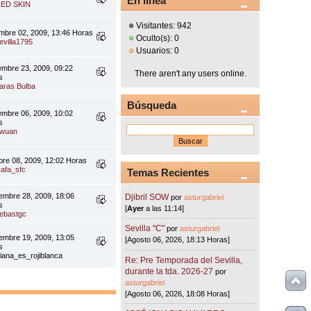
En línea
ED SKIN
Visitantes: 942
embre 02, 2009, 13:46 Horas
Oculto(s): 0
evilla1795
Usuarios: 0
embre 23, 2009, 09:22
There aren't any users online.
s
aras Bulba
Búsqueda
embre 06, 2009, 10:02
s
wuan
bre 08, 2009, 12:02 Horas
afa_sfc
Temas Recientes
embre 28, 2009, 18:06
Djibril SOW
por
asturgabriel
s
[
Ayer
a las 11:14]
ebastgc
Sevilla "C"
por
asturgabriel
embre 19, 2009, 13:05
[Agosto 06, 2026, 18:13 Horas]
s
riana_es_rojiblanca
Re: Pre Temporada del Sevilla,
durante la tda. 2026-27
por
asturgabriel
[Agosto 06, 2026, 18:08 Horas]