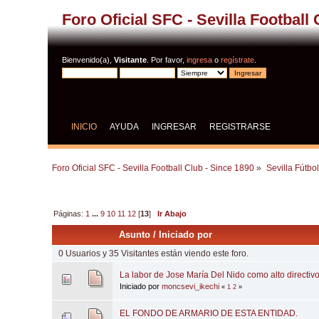
Foro Oficial SFC - Sevilla Football
Bienvenido(a),
Visitante
. Por favor,
ingresa
o
regístrate
.
INICIO
AYUDA
INGRESAR
REGISTRARSE
Foro Oficial SFC - Sevilla Football Club - Since 1890
»
Sevilla Fútbo
Páginas:
1
...
9
10
11
12
[
13
]
Ir Abajo
Asunto
/
Iniciado por
0 Usuarios y 35 Visitantes están viendo este foro.
La labor de Jose María Del Nido como alto directivo
Iniciado por
moncsevi_ikechi
«
1
2
»
EL FONDO DE ARMARIO DE ESTA ENTIDAD.