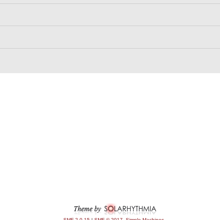
SMF 2.0.15
|
SMF © 2017
,
Simple Machines