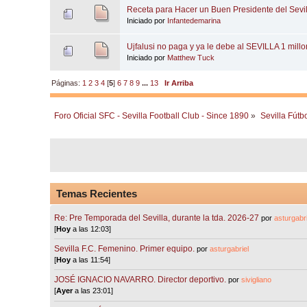
Receta para Hacer un Buen Presidente del Sevi
Iniciado por
Infantedemarina
Ujfalusi no paga y ya le debe al SEVILLA 1 mill
Iniciado por
Matthew Tuck
Páginas:
1
2
3
4
[
5
]
6
7
8
9
...
13
Ir Arriba
Foro Oficial SFC - Sevilla Football Club - Since 1890
»
Sevilla Fútb
Temas Recientes
Re: Pre Temporada del Sevilla, durante la tda. 2026-27
por
asturgabri
[
Hoy
a las 12:03]
Sevilla F.C. Femenino. Primer equipo.
por
asturgabriel
[
Hoy
a las 11:54]
JOSÉ IGNACIO NAVARRO. Director deportivo.
por
sivigliano
[
Ayer
a las 23:01]