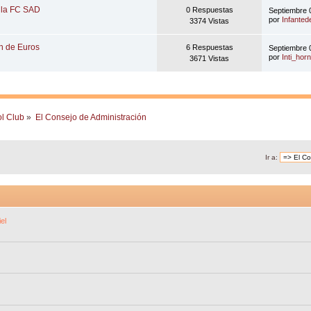
lla FC SAD
0 Respuestas
Septiembre 
por
Infanted
3374 Vistas
on de Euros
6 Respuestas
Septiembre 
por
Inti_hor
3671 Vistas
ol Club
»
El Consejo de Administración
Ir a:
el