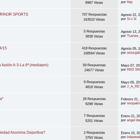
por
hbp
8987 Vistas
a WARRIOR SPORTS
707 Respuestas
Agosto 22, 
por
Si o Si
163510 Vistas
5 Respuestas
Agosto 13, 
por
Tsartas
3838 Vistas
4/15
418 Respuestas
Agosto 05, 
por
asturgab
108564 Vistas
a fusión A-3-La 6ª (mediapro)
59 Respuestas
Mayo 07, 20
por
RED SK
24677 Vistas
9 Respuestas
Mayo 05, 20
por
J_A_RE
4818 Vistas
a"
28 Respuestas
Febrero 21,
por
neopalm
9298 Vistas
7 Respuestas
Enero 21, 2
por
angel di
5201 Vistas
ociedad Anonima Deportiva?
2 Respuestas
Enero 15, 2
por
Infanted
3750 Vistas