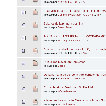
Iniciado por
NODO SFC 1905
«
1
2
»
El Sevilla llega a un preacuerdo con la firm
Iniciado por
Community Manager
«
1
2
3
4
5
...
36
»
Salarios de la primera plantilla
Iniciado por
Davor Suker
TODO SOBRE LOS ABONOS TEMPORADA 201
Iniciado por
sebastgc
«
1
2
3
4
5
...
21
»
Antena 3... sus historias con el SFC, mediapro, l
Iniciado por NODO SFC 1905
«
1
2
3
»
Publicidad Doyen en Camisetas
Iniciado por
Cardo
De la humanidad de "Jona", del corazón de "Jon
Iniciado por
NODO SFC 1905
«
1
2
»
Carta abierta al Presidente Sr. Del Nido.
Iniciado por
Infantedemarina
¿Tenemos Estatutos del Sevilla Fútbol Club, S
Iniciado por
Infantedemarina