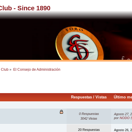
 Club - Since 1890
l Club
»
El Consejo de Administración
Respuestas
/
Vistas
Último m
0 Respuestas
Agosto 27, 
por
NODO S
3042 Vistas
20 Respuestas
Agosto 26, 