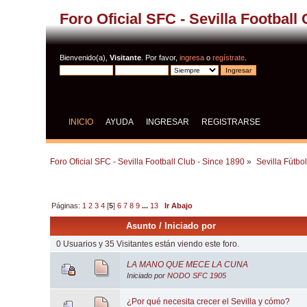
Foro Oficial SFC - Sevilla Football
Bienvenido(a),
Visitante
. Por favor,
ingresa
o
regístrate
.
INICIO
AYUDA
INGRESAR
REGISTRARSE
Foro Oficial SFC - Sevilla Football Club - Since 1890
»
Sevilla Fútbo
Páginas:
1
2
3
4
[
5
]
6
7
8
9
...
13
Ir Abajo
Asunto
/
Iniciado por
0 Usuarios y 35 Visitantes están viendo este foro.
LA MANO QUE MECE LA CUNA
Iniciado por
NODO SFC 1905
¿Por qué necesita crecer el Sevilla y cómo?