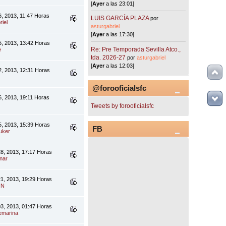
[
Ayer
a las 23:01]
6, 2013, 11:47 Horas
LUIS GARCÍA PLAZA
por
riel
asturgabriel
[
Ayer
a las 17:30]
5, 2013, 13:42 Horas
Re: Pre Temporada Sevilla Atco.,
e
tda. 2026-27
por
asturgabriel
[
Ayer
a las 12:03]
2, 2013, 12:31 Horas
@forooficialsfc
6, 2013, 19:11 Horas
Tweets by forooficialsfc
5, 2013, 15:39 Horas
FB
uker
8, 2013, 17:17 Horas
nar
1, 2013, 19:29 Horas
IN
3, 2013, 01:47 Horas
emarina