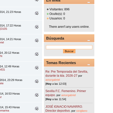
En línea
Visitantes: 896
2014, 21:23 Horas
Oculto(s): 0
Usuarios: 0
2014, 17:22 Horas
There aren't any users online.
_D10S
Búsqueda
2014, 14:21 Horas
riel
14, 20:12 Horas
IN
Temas Recientes
14, 12:49 Horas
YES
Re: Pre Temporada del Sevilla,
durante la tda. 2026-27
por
asturgabriel
 2014, 23:29 Horas
ete
[
Hoy
a las 12:03]
Sevilla F.C. Femenino. Primer
014, 16:53 Horas
equipo.
por
asturgabriel
az
[
Hoy
a las 11:54]
JOSÉ IGNACIO NAVARRO.
014, 15:43 Horas
emarina
Director deportivo.
por
sivigliano