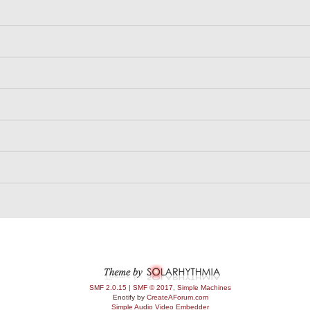
SMF 2.0.15
|
SMF © 2017
,
Simple Machines
Enotify by
CreateAForum.com
Simple Audio Video Embedder