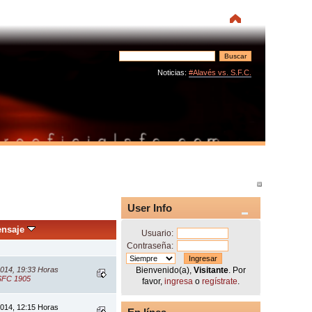
Noticias:
#Alavés vs. S.F.C.
User Info
ensaje
Usuario:
Contraseña:
2014, 19:33 Horas
Bienvenido(a),
Visitante
. Por
FC 1905
favor,
ingresa
o
regístrate
.
2014, 12:15 Horas