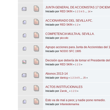
JUNTA GENERAL DE ACCIONISTAS 17 DICIEM
Iniciado por
RED SKIN
«
1
2
3
4
5
...
14
»
ACCIONARIADO DEL SEVILLA FC.
Iniciado por
RED SKIN
«
1
2
»
COMPETENCIA MULTA AL SEVILLA.
Iniciado por
piccolo
Agrupo acciones para Junta de Accionistas del 
Iniciado por
NODO SFC 1905
Decisión que debería de tomar el Presidente de
Iniciado por
RED SKIN
«
1
2
3
»
Abonos 2013-14
Iniciado por
danicg
«
1
2
3
4
5
...
25
»
ACTOS INSTITUCIONALES
Iniciado por
Zarok_
«
1
2
3
»
Esto va de mal a peor, y nadie pone remedio.
Iniciado por
Infantedemarina