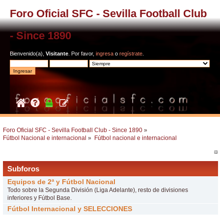
Foro Oficial SFC - Sevilla Football Club
- Since 1890
Bienvenido(a),
Visitante
. Por favor,
ingresa
o
regístrate
.
Foro Oficial SFC - Sevilla Football Club - Since 1890
»
Fútbol Nacional e internacional
»
Fútbol nacional e internacional
Subforos
Equipos de 2ª y Fútbol Nacional
Todo sobre la Segunda División (Liga Adelante), resto de divisiones
inferiores y Fútbol Base.
Fútbol Internacional y SELECCIONES