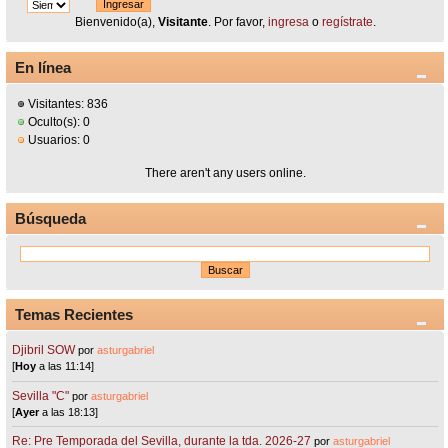
Bienvenido(a),
Visitante
. Por favor,
ingresa
o
regístrate
.
En línea
Visitantes: 836
Oculto(s): 0
Usuarios: 0
There aren't any users online.
Búsqueda
Temas Recientes
Djibril SOW
por
asturgabriel
[
Hoy
a las 11:14]
Sevilla "C"
por
asturgabriel
[
Ayer
a las 18:13]
Re: Pre Temporada del Sevilla, durante la tda. 2026-27
por
asturgabriel