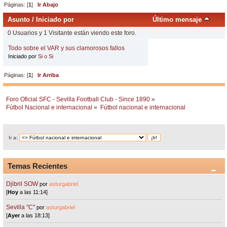
Páginas: [
1
]
Ir Abajo
Asunto
/
Iniciado por
Último mensaje
0 Usuarios y 1 Visitante están viendo este foro.
Todo sobre el VAR y sus clamorosos fallos
Iniciado por
Si o Si
Páginas: [
1
]
Ir Arriba
Foro Oficial SFC - Sevilla Football Club - Since 1890
»
Fútbol Nacional e internacional
»
Fútbol nacional e internacional
Ir a:
Temas Recientes
Djibril SOW
por
asturgabriel
[
Hoy
a las 11:14]
Sevilla "C"
por
asturgabriel
[
Ayer
a las 18:13]