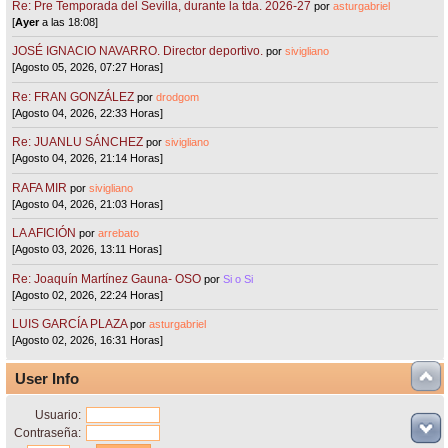
Re: Pre Temporada del Sevilla, durante la tda. 2026-27
por
asturgabriel
[
Ayer
a las 18:08]
JOSÉ IGNACIO NAVARRO. Director deportivo.
por
sivigliano
[Agosto 05, 2026, 07:27 Horas]
Re: FRAN GONZÁLEZ
por
drodgom
[Agosto 04, 2026, 22:33 Horas]
Re: JUANLU SÁNCHEZ
por
sivigliano
[Agosto 04, 2026, 21:14 Horas]
RAFA MIR
por
sivigliano
[Agosto 04, 2026, 21:03 Horas]
LA AFICIÓN
por
arrebato
[Agosto 03, 2026, 13:11 Horas]
Re: Joaquín Martínez Gauna- OSO
por
Si o Si
[Agosto 02, 2026, 22:24 Horas]
LUIS GARCÍA PLAZA
por
asturgabriel
[Agosto 02, 2026, 16:31 Horas]
User Info
Usuario:
Contraseña: