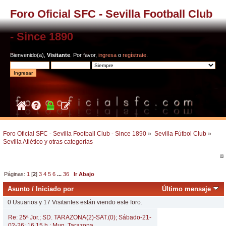
Foro Oficial SFC - Sevilla Football Club
- Since 1890
Bienvenido(a),
Visitante
. Por favor,
ingresa
o
regístrate
.
Foro Oficial SFC - Sevilla Football Club - Since 1890
»
Sevilla Fútbol Club
»
Sevilla Atlético y otras categorías
Páginas:
1
[
2
]
3
4
5
6
...
36
Ir Abajo
Asunto
/
Iniciado por
Último mensaje
0 Usuarios y 17 Visitantes están viendo este foro.
Re: 25ª Jor.; SD. TARAZONA(2)-SAT.(0); Sábado-21-
02-26; 16,15 h.; Mun. Tarazona.