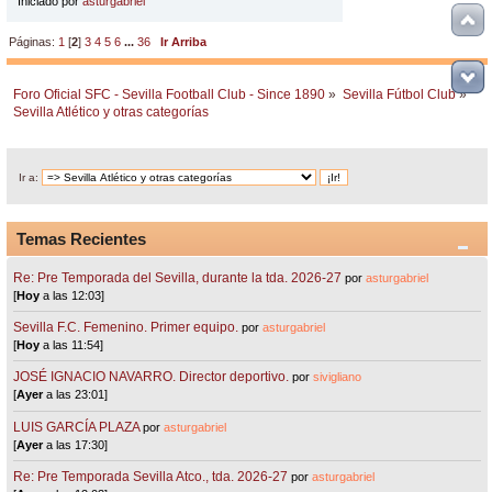
Iniciado por
asturgabriel
Páginas:
1
[
2
]
3
4
5
6
...
36
Ir Arriba
Foro Oficial SFC - Sevilla Football Club - Since 1890
»
Sevilla Fútbol Club
»
Sevilla Atlético y otras categorías
Ir a:
Temas Recientes
Re: Pre Temporada del Sevilla, durante la tda. 2026-27
por
asturgabriel
[
Hoy
a las 12:03]
Sevilla F.C. Femenino. Primer equipo.
por
asturgabriel
[
Hoy
a las 11:54]
JOSÉ IGNACIO NAVARRO. Director deportivo.
por
sivigliano
[
Ayer
a las 23:01]
LUIS GARCÍA PLAZA
por
asturgabriel
[
Ayer
a las 17:30]
Re: Pre Temporada Sevilla Atco., tda. 2026-27
por
asturgabriel