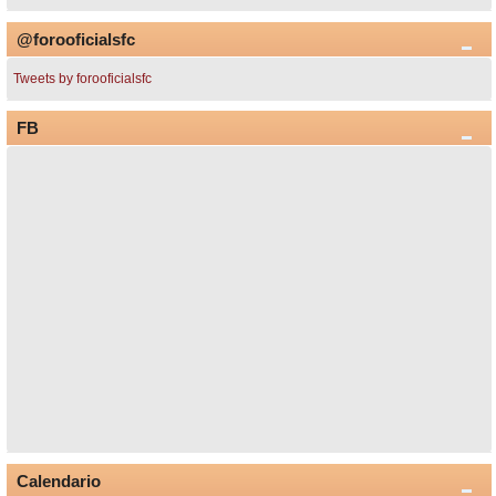
@forooficialsfc
Tweets by forooficialsfc
FB
Calendario