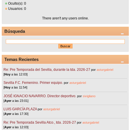
Oculto(s): 0
Usuarios: 0
There aren't any users online.
Búsqueda
Temas Recientes
Re: Pre Temporada del Sevilla, durante la tda. 2026-27
por
asturgabriel
[
Hoy
a las 12:03]
Sevilla F.C. Femenino. Primer equipo.
por
asturgabriel
[
Hoy
a las 11:54]
JOSÉ IGNACIO NAVARRO. Director deportivo.
por
sivigliano
[
Ayer
a las 23:01]
LUIS GARCÍA PLAZA
por
asturgabriel
[
Ayer
a las 17:30]
Re: Pre Temporada Sevilla Atco., tda. 2026-27
por
asturgabriel
[
Ayer
a las 12:03]