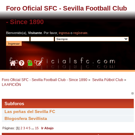
Foro Oficial SFC - Sevilla Football Club
- Since 1890
Bienvenido(a),
Visitante
. Por favor,
ingresa
o
regístrate
.
Foro Oficial SFC - Sevilla Football Club - Since 1890
»
Sevilla Fútbol Club
»
LA AFICIÓN
Subforos
Las peñas del Sevilla FC
Blogosfera Sevillista
Páginas: [
1
]
2
3
4
5
...
15
Ir Abajo