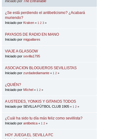
Iniciado por
The Entrañable
¿Se está perdiendo el antibeticismo? ¿Acabará
muriendo?
Iniciado por
Kraken
«
1
2
3
»
PAYASOS DE RADIO EN MANO
Iniciado por
migpallares
VIAJE A GLASGOW
Iniciado por
sevilla1795
ASOCIACION BLOGUEROS SEVILLISTAS
Iniciado por
zurdadediamante
«
1
2
»
¿QUIÉN?
Iniciado por
Míchel
«
1
2
»
A USTEDES, YONKIS Y GITANOS TODOS
Iniciado por SEVILLA FÚTBOL CLUB 1905
«
1
2
»
¿Cuál ha sido tu día más feliz como sevillista?
Iniciado por
antibetica
«
1
2
»
HOY JUEGA EL SEVILLA FC