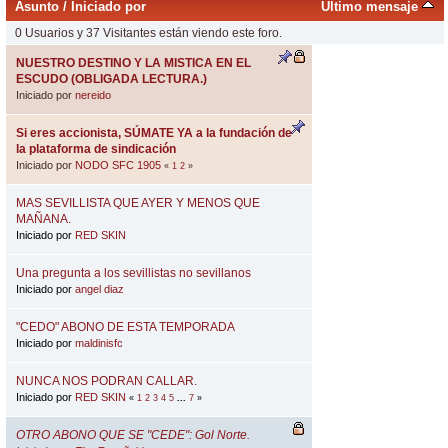
Asunto
/
Iniciado por
Último mensaje
0 Usuarios y 37 Visitantes están viendo este foro.
NUESTRO DESTINO Y LA MISTICA EN EL
ESCUDO (OBLIGADA LECTURA.)
Iniciado por
nereido
Si eres accionista, SÚMATE YA a la fundación de
la plataforma de sindicación
Iniciado por
NODO SFC 1905
«
1
2
»
MAS SEVILLISTA QUE AYER Y MENOS QUE
MAÑANA.
Iniciado por
RED SKIN
Una pregunta a los sevillistas no sevillanos
Iniciado por
angel diaz
"CEDO" ABONO DE ESTA TEMPORADA
Iniciado por
maldinisfc
NUNCA NOS PODRAN CALLAR.
Iniciado por
RED SKIN
«
1
2
3
4
5
...
7
»
OTRO ABONO QUE SE "CEDE": Gol Norte.