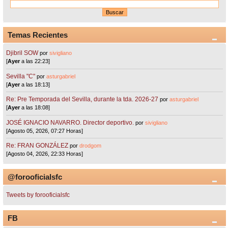
Temas Recientes
Djibril SOW
por
sivigliano
[
Ayer
a las 22:23]
Sevilla "C"
por
asturgabriel
[
Ayer
a las 18:13]
Re: Pre Temporada del Sevilla, durante la tda. 2026-27
por
asturgabriel
[
Ayer
a las 18:08]
JOSÉ IGNACIO NAVARRO. Director deportivo.
por
sivigliano
[Agosto 05, 2026, 07:27 Horas]
Re: FRAN GONZÁLEZ
por
drodgom
[Agosto 04, 2026, 22:33 Horas]
@forooficialsfc
Tweets by forooficialsfc
FB