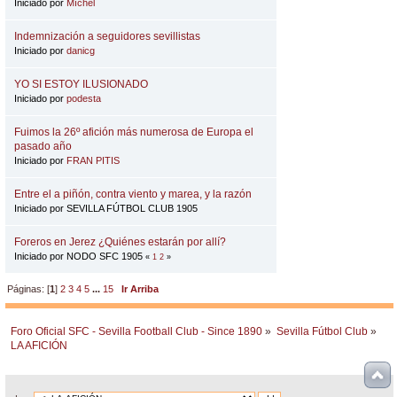
Iniciado por
Míchel
Indemnización a seguidores sevillistas
Iniciado por
danicg
YO SI ESTOY ILUSIONADO
Iniciado por
podesta
Fuimos la 26º afición más numerosa de Europa el
pasado año
Iniciado por
FRAN PITIS
Entre el a piñón, contra viento y marea, y la razón
Iniciado por SEVILLA FÚTBOL CLUB 1905
Foreros en Jerez ¿Quiénes estarán por allí?
Iniciado por NODO SFC 1905
«
1
2
»
Páginas: [
1
]
2
3
4
5
...
15
Ir Arriba
Foro Oficial SFC - Sevilla Football Club - Since 1890
»
Sevilla Fútbol Club
»
LA AFICIÓN