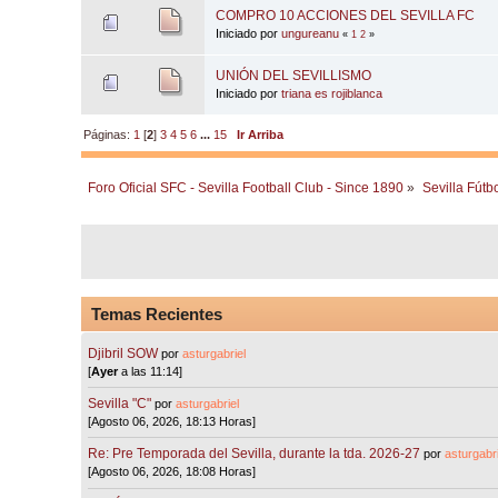
COMPRO 10 ACCIONES DEL SEVILLA FC
Iniciado por
ungureanu
«
1
2
»
UNIÓN DEL SEVILLISMO
Iniciado por
triana es rojiblanca
Páginas:
1
[
2
]
3
4
5
6
...
15
Ir Arriba
Foro Oficial SFC - Sevilla Football Club - Since 1890
»
Sevilla Fútb
Temas Recientes
Djibril SOW
por
asturgabriel
[
Ayer
a las 11:14]
Sevilla "C"
por
asturgabriel
[Agosto 06, 2026, 18:13 Horas]
Re: Pre Temporada del Sevilla, durante la tda. 2026-27
por
asturgabri
[Agosto 06, 2026, 18:08 Horas]