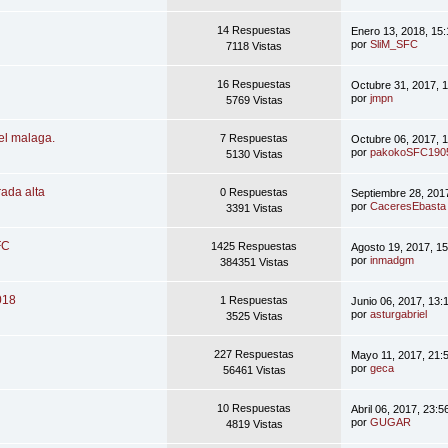
14 Respuestas
Enero 13, 2018, 15
por
SliM_SFC
7118 Vistas
16 Respuestas
Octubre 31, 2017, 
por
jmpn
5769 Vistas
del malaga.
7 Respuestas
Octubre 06, 2017, 
por
pakokoSFC190
5130 Vistas
rada alta
0 Respuestas
Septiembre 28, 201
por
CaceresEbasta
3391 Vistas
FC
1425 Respuestas
Agosto 19, 2017, 1
por
inmadgm
384351 Vistas
018
1 Respuestas
Junio 06, 2017, 13:
por
asturgabriel
3525 Vistas
227 Respuestas
Mayo 11, 2017, 21:
por
geca
56461 Vistas
10 Respuestas
Abril 06, 2017, 23:
por
GUGAR
4819 Vistas