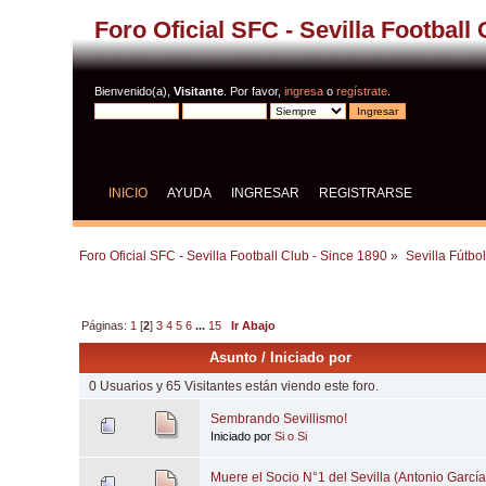
Foro Oficial SFC - Sevilla Football
Bienvenido(a),
Visitante
. Por favor,
ingresa
o
regístrate
.
INICIO
AYUDA
INGRESAR
REGISTRARSE
Foro Oficial SFC - Sevilla Football Club - Since 1890
»
Sevilla Fútbo
Páginas:
1
[
2
]
3
4
5
6
...
15
Ir Abajo
Asunto
/
Iniciado por
0 Usuarios y 65 Visitantes están viendo este foro.
Sembrando Sevillismo!
Iniciado por
Si o Si
Muere el Socio N°1 del Sevilla (Antonio Garc