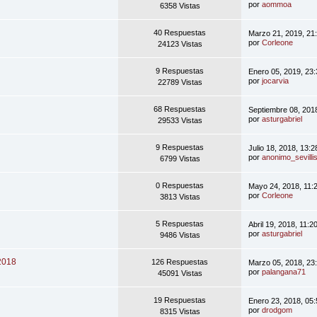
por
aommoa
6358 Vistas
40 Respuestas
Marzo 21, 2019, 21
por
Corleone
24123 Vistas
9 Respuestas
Enero 05, 2019, 23
por
jocarvia
22789 Vistas
68 Respuestas
Septiembre 08, 201
por
asturgabriel
29533 Vistas
9 Respuestas
Julio 18, 2018, 13:
por
anonimo_sevilli
6799 Vistas
0 Respuestas
Mayo 24, 2018, 11:
por
Corleone
3813 Vistas
5 Respuestas
Abril 19, 2018, 11:
por
asturgabriel
9486 Vistas
2018
126 Respuestas
Marzo 05, 2018, 23
por
palangana71
45091 Vistas
19 Respuestas
Enero 23, 2018, 05
por
drodgom
8315 Vistas