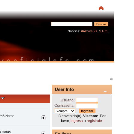
Noticias:
#Alavés vs. S.F.C.
User Info
e
Usuario:
Contraseña:
2:48 Horas
Bienvenido(a),
Visitante
. Por
favor,
ingresa
o
regístrate
.
40 Horas