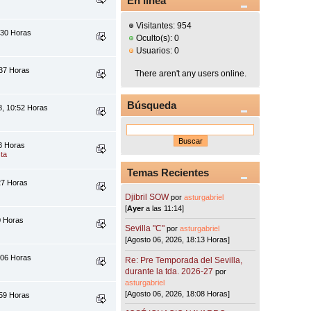
En línea
Visitantes: 954
:30 Horas
Oculto(s): 0
Usuarios: 0
:37 Horas
There aren't any users online.
Búsqueda
8, 10:52 Horas
28 Horas
sta
Temas Recientes
27 Horas
Djibril SOW
por
asturgabriel
[
Ayer
a las 11:14]
20 Horas
Sevilla "C"
por
asturgabriel
[Agosto 06, 2026, 18:13 Horas]
:06 Horas
Re: Pre Temporada del Sevilla,
durante la tda. 2026-27
por
asturgabriel
[Agosto 06, 2026, 18:08 Horas]
:59 Horas