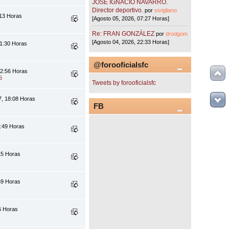
JOSÉ IGNACIO NAVARRO.
Director deportivo.
por
sivigliano
:13 Horas
[Agosto 05, 2026, 07:27 Horas]
Re: FRAN GONZÁLEZ
por
drodgom
[Agosto 04, 2026, 22:33 Horas]
11:30 Horas
@forooficialsfc
12:56 Horas
5
Tweets by forooficialsfc
7, 18:08 Horas
FB
5:49 Horas
15 Horas
59 Horas
56 Horas