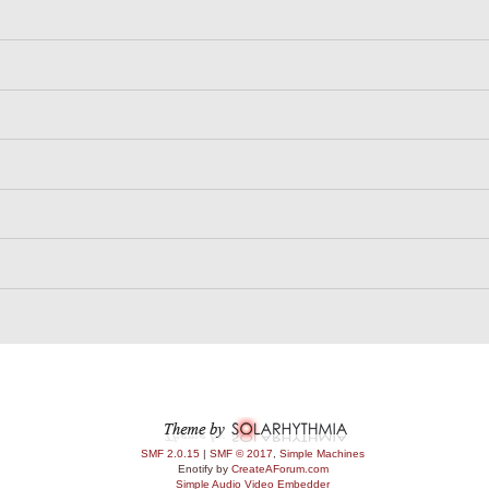
SMF 2.0.15
|
SMF © 2017
,
Simple Machines
Enotify by
CreateAForum.com
Simple Audio Video Embedder