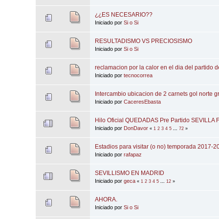
¿¿ES NECESARIO??
Iniciado por
Si o Si
RESULTADISMO VS PRECIOSISMO
Iniciado por
Si o Si
reclamacion por la calor en el dia del partido 
Iniciado por
tecnocorrea
Intercambio ubicacion de 2 carnets gol norte g
Iniciado por
CaceresEbasta
Hilo Oficial QUEDADAS Pre Partido SEVILLA 
Iniciado por
DonDavor
«
1
2
3
4
5
...
72
»
Estadios para visitar (o no) temporada 2017-2
Iniciado por
rafapaz
SEVILLISMO EN MADRID
Iniciado por
geca
«
1
2
3
4
5
...
12
»
AHORA.
Iniciado por
Si o Si