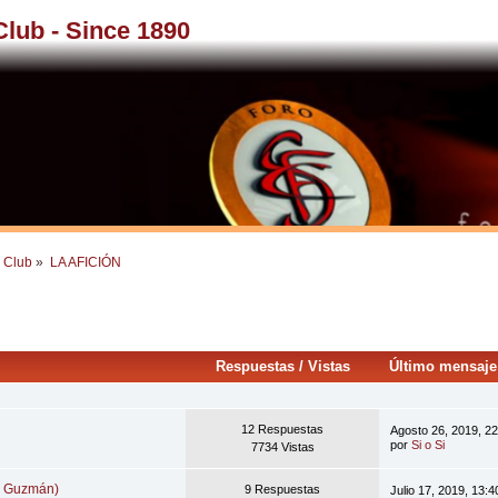
 Club - Since 1890
l Club
»
LA AFICIÓN
Respuestas
/
Vistas
Último mensaj
12 Respuestas
Agosto 26, 2019, 2
por
Si o Si
7734 Vistas
ía Guzmán)
9 Respuestas
Julio 17, 2019, 13: