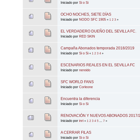
Iniciado por
Si o Si
OCHO NOCHES, SIETE DÍAS
Iniciado por
NODO SFC 1905
«
1
2
3
»
EL VERDADERO DUEÑO DEL SEVILLA FC.
Iniciado por
RED SKIN
Campaña Abonados temporada 2018/2019
Iniciado por
Si o Si
«
1
2
3
4
»
ESCENARIOS REALES EN EL SEVILLA FC
Iniciado por
nereido
SFC WORLD FANS
Iniciado por
Corleone
Encuentra la diferencia
Iniciado por
Si o Si
RENOVACIÓN Y NUEVOS ABONADOS 2017/
Iniciado por
inri
«
1
2
3
4
5
...
7
»
A CERRAR FILAS
Iniciado por
Si o Si