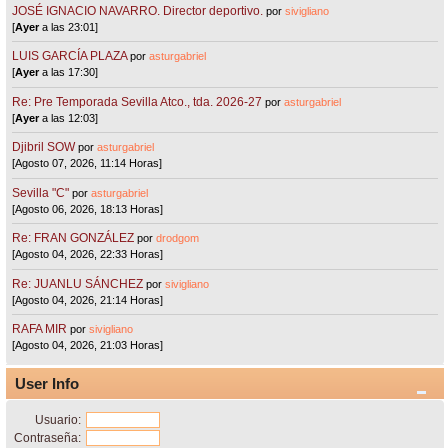
JOSÉ IGNACIO NAVARRO. Director deportivo.
por
sivigliano
[
Ayer
a las 23:01]
LUIS GARCÍA PLAZA
por
asturgabriel
[
Ayer
a las 17:30]
Re: Pre Temporada Sevilla Atco., tda. 2026-27
por
asturgabriel
[
Ayer
a las 12:03]
Djibril SOW
por
asturgabriel
[Agosto 07, 2026, 11:14 Horas]
Sevilla "C"
por
asturgabriel
[Agosto 06, 2026, 18:13 Horas]
Re: FRAN GONZÁLEZ
por
drodgom
[Agosto 04, 2026, 22:33 Horas]
Re: JUANLU SÁNCHEZ
por
sivigliano
[Agosto 04, 2026, 21:14 Horas]
RAFA MIR
por
sivigliano
[Agosto 04, 2026, 21:03 Horas]
User Info
Usuario:
Contraseña: