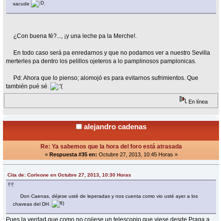
sacude
.
¿Con buena fé?..., ¡y una leche pa la Merche!.
En todo caso será pa enredarnos y que no podamos ver a nuestro Sevilla
merterles pa dentro los pelillos ojeteros a lo pamplinosos pamplonicas.
Pd: Ahora que lo pienso; alomojó es para evitarnos sufrimientos. Que
también pué sé.
En línea
alejandro cadenas
Re: Ya sabemos que la hora del foro está atrasada
«
Respuesta #35 en:
Octubre 27, 2013, 10:45 Horas »
Cita de: Corleone en Octubre 27, 2013, 10:30 Horas
Don Caenas, déjese usté de leperadas y nos cuenta como vio usté ayer a los
chaveas del DH.
Pues la verdad que como no cojiese un telescopio que viese desde Praga a