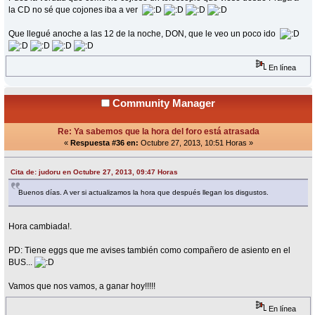
la CD no sé que cojones iba a ver
Que llegué anoche a las 12 de la noche, DON, que le veo un poco ido
En línea
Community Manager
Re: Ya sabemos que la hora del foro está atrasada
«
Respuesta #36 en:
Octubre 27, 2013, 10:51 Horas »
Cita de: judoru en Octubre 27, 2013, 09:47 Horas
Buenos días. A ver si actualizamos la hora que después llegan los disgustos.
Hora cambiada!.
PD: Tiene eggs que me avises también como compañero de asiento en el
BUS...
Vamos que nos vamos, a ganar hoy!!!!!
En línea