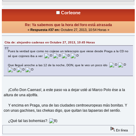
Corleone
Re: Ya sabemos que la hora del foro está atrasada
«
Respuesta #37 en:
Octubre 27, 2013, 10:54 Horas »
Cita de: alejandro cadenas en Octubre 27, 2013, 10:45 Horas
Pues la verdad que como no cojiese un telescopio que viese desde Praga a la CD no
sé que cojones iba a ver
Que llegué anoche a las 12 de la noche, DON, que le veo un poco ido
¡Coño Don Caenas!, a este paso va a dejar usté al Marco Polo ése a la
altura de una aljofifa.
Y encima en Praga, una de las ciudades centroeuropeas más bonitas. Y
con unas gachises, las chekas digo, que quitan las tapaeras del sentío.
¿Qué tal las bohemias?.
En línea