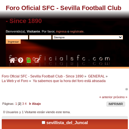
Foro Oficial SFC - Sevilla Football Club
- Since 1890
Bienvenido(a),
Visitante
. Por favor,
ingresa
o
regístrate
.
Foro Oficial SFC - Sevilla Football Club - Since 1890
»
GENERAL
»
La Web y el Foro
»
Ya sabemos que la hora del foro está atrasada
« anterior
próximo »
Páginas:
1
[
2
]
3
4
Ir Abajo
IMPRIMIR
0 Usuarios y 1 Visitante están viendo este tema.
sevillista_del_Juncal