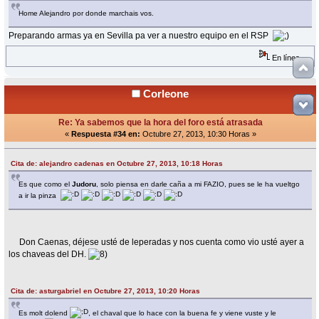
Home Alejandro por donde marchais vos.
Preparando armas ya en Sevilla pa ver a nuestro equipo en el RSP
En línea
Corleone
Re: Ya sabemos que la hora del foro está atrasada
«
Respuesta #34 en:
Octubre 27, 2013, 10:30 Horas »
Cita de: alejandro cadenas en Octubre 27, 2013, 10:18 Horas
Es que como el
Judoru
, solo piensa en darle caña a mi FAZIO, pues se le ha vueltgo
a ir la pinza
Don Caenas, déjese usté de leperadas y nos cuenta como vio usté ayer a
los chaveas del DH.
Cita de: asturgabriel en Octubre 27, 2013, 10:20 Horas
Es molt dolend
, el chaval que lo hace con la buena fe y viene vuste y le