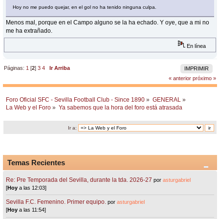
Hoy no me puedo quejar, en el gol no ha tenido ninguna culpa.
Menos mal, porque en el Campo alguno se la ha echado. Y oye, que a mi no
me ha extrañado.
En línea
Páginas:
1
[
2
]
3
4
Ir Arriba
IMPRIMIR
« anterior
próximo »
Foro Oficial SFC - Sevilla Football Club - Since 1890
»
GENERAL
»
La Web y el Foro
»
Ya sabemos que la hora del foro está atrasada
Ir a:
Temas Recientes
Re: Pre Temporada del Sevilla, durante la tda. 2026-27
por
asturgabriel
[
Hoy
a las 12:03]
Sevilla F.C. Femenino. Primer equipo.
por
asturgabriel
[
Hoy
a las 11:54]