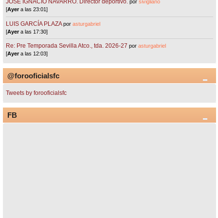
JOSÉ IGNACIO NAVARRO. Director deportivo.
por
sivigliano
[
Ayer
a las 23:01]
LUIS GARCÍA PLAZA
por
asturgabriel
[
Ayer
a las 17:30]
Re: Pre Temporada Sevilla Atco., tda. 2026-27
por
asturgabriel
[
Ayer
a las 12:03]
@forooficialsfc
Tweets by forooficialsfc
FB