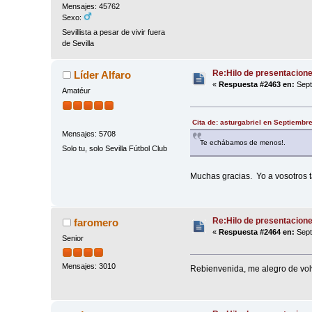
Mensajes: 45762
Sexo:
Sevillista a pesar de vivir fuera
de Sevilla
Re:Hilo de presentacion
Líder Alfaro
«
Respuesta #2463 en:
Sept
Amatéur
Cita de: asturgabriel en Septiembr
Mensajes: 5708
Te echábamos de menos!.
Solo tu, solo Sevilla Fútbol Club
Muchas gracias. Yo a vosotros 
Re:Hilo de presentacion
faromero
«
Respuesta #2464 en:
Sept
Senior
Mensajes: 3010
Rebienvenida, me alegro de volve