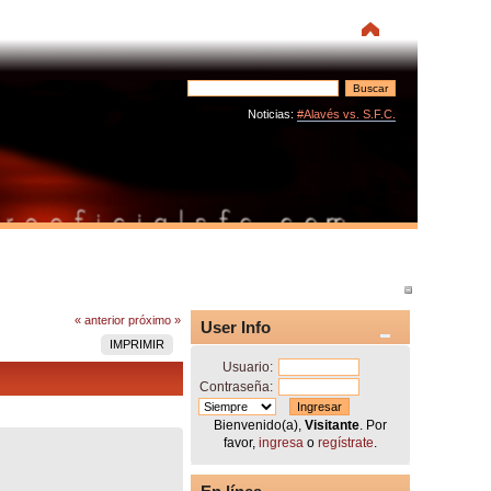
Noticias:
#Alavés vs. S.F.C.
« anterior
próximo »
User Info
IMPRIMIR
Usuario:
Contraseña:
Bienvenido(a),
Visitante
. Por
favor,
ingresa
o
regístrate
.