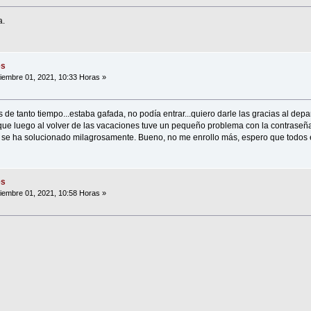
a.
es
iembre 01, 2021, 10:33 Horas »
 de tanto tiempo...estaba gafada, no podía entrar...quiero darle las gracias al d
ue luego al volver de las vacaciones tuve un pequeño problema con la contraseña
e ha solucionado milagrosamente. Bueno, no me enrollo más, espero que todos e
es
iembre 01, 2021, 10:58 Horas »