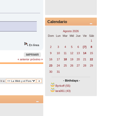
Calendario
Agosto 2026
Dom
Lun
Mar
Mié
Jue
Vie
Sáb
1
En línea
2
3
4
5
6
[7]
8
9
10
11
12
13
14
15
IMPRIMIR
16
17
18
19
20
21
22
« anterior
próximo »
23
24
25
26
27
28
29
30
31
- Birthdays -
Ir a:
Byrkoff (55)
lara061 (43)