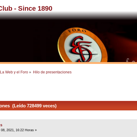
 Club - Since 1890
La Web y el Foro
»
Hilo de presentaciones
ones (Leído 728499 veces)
es
o 08, 2021, 16:22 Horas »