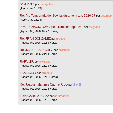
Sevilla "C"
por
asturgabriel
[
Ayer
a las 18:13]
Re: Pre Temporada del Sevilla, durante la tda. 2026-27
por
asturgabri
[
Ayer
a las 18:08]
JOSÉ IGNACIO NAVARRO. Director deportivo.
por
sivigliano
[Agosto 05, 2026, 07:27 Horas]
Re: FRAN GONZÁLEZ
por
drodgom
[Agosto 04, 2026, 22:33 Horas]
Re: JUANLU SÁNCHEZ
por
sivigliano
[Agosto 04, 2026, 21:14 Horas]
RAFA MIR
por
sivigliano
[Agosto 04, 2026, 21:03 Horas]
LA AFICIÓN
por
arrebato
[Agosto 03, 2026, 13:11 Horas]
Re: Joaquín Martínez Gauna- OSO
por
Si o Si
[Agosto 02, 2026, 22:24 Horas]
LUIS GARCÍA PLAZA
por
asturgabriel
[Agosto 02, 2026, 16:31 Horas]