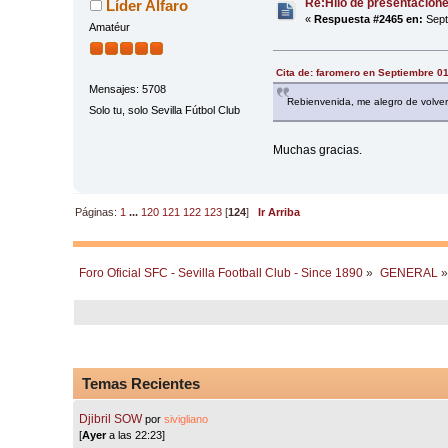
Re:Hilo de presentacion
Líder Alfaro
«
Respuesta #2465 en:
Sept
Amatéur
Cita de: faromero en Septiembre 01
Mensajes: 5708
Rebienvenida, me alegro de volver 
Solo tu, solo Sevilla Fútbol Club
Muchas gracias.
Páginas:
1
...
120
121
122
123
[
124
]
Ir Arriba
Foro Oficial SFC - Sevilla Football Club - Since 1890
»
GENERAL
»
Temas Recientes
Djibril SOW
por
sivigliano
[
Ayer
a las 22:23]