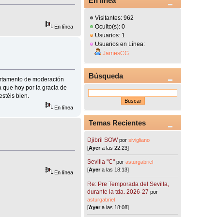
En línea
Visitantes: 962
Oculto(s): 0
En línea
Usuarios: 1
Usuarios en Línea:
JamesCG
Búsqueda
epartamento de moderación
 que hoy por la gracia de
stéis bien.
En línea
Temas Recientes
Djibril SOW
por
sivigliano
[
Ayer
a las 22:23]
Sevilla "C"
por
asturgabriel
[
Ayer
a las 18:13]
En línea
Re: Pre Temporada del Sevilla,
durante la tda. 2026-27
por
asturgabriel
[
Ayer
a las 18:08]