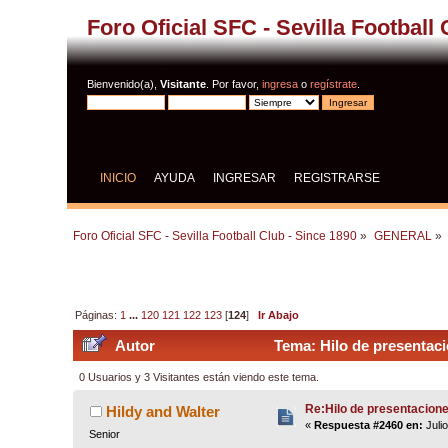
Foro Oficial SFC - Sevilla Football
Bienvenido(a),
Visitante
. Por favor,
ingresa
o
regístrate
.
INICIO
AYUDA
INGRESAR
REGISTRARSE
Foro Oficial SFC - Sevilla Football Club - Since 1890
»
GENERAL
»
Páginas:
1
...
120
121
122
123
[
124
]
Ir Abajo
Autor
Tema: Hilo de presentaci
0 Usuarios y 3 Visitantes están viendo este tema.
Re:Hilo de presentacion
Hildy and Walter
«
Respuesta #2460 en:
Juli
Senior