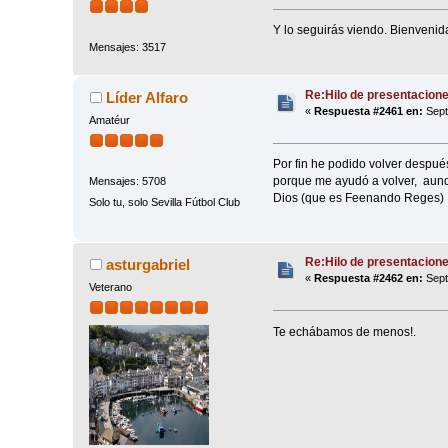
Y lo seguirás viendo. Bienvenid
Mensajes: 3517
Re:Hilo de presentacion
Líder Alfaro
«
Respuesta #2461 en:
Sept
Amatéur
Por fin he podido volver después
porque me ayudó a volver, aunq
Mensajes: 5708
Dios (que es Feenando Reges) s
Solo tu, solo Sevilla Fútbol Club
Re:Hilo de presentacion
asturgabriel
«
Respuesta #2462 en:
Sept
Veterano
Te echábamos de menos!.