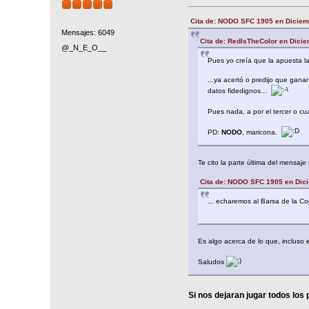
Cita de: NODO SFC 1905 en Diciem
Mensajes: 6049
Cita de: RedIsTheColor en Dicie
@_N_E_O__
Pues yo creía que la apuesta la
...ya acertó o predijo que gana
datos fidedignos...
Pues nada, a por el tercer o c
PD:
NODO
, maricona.
Te cito la parte última del mensaje
Cita de: NODO SFC 1905 en Dici
... echaremos al Barsa de la C
Es algo acerca de lo que, incluso
Saludos
Si nos dejaran jugar todos los 