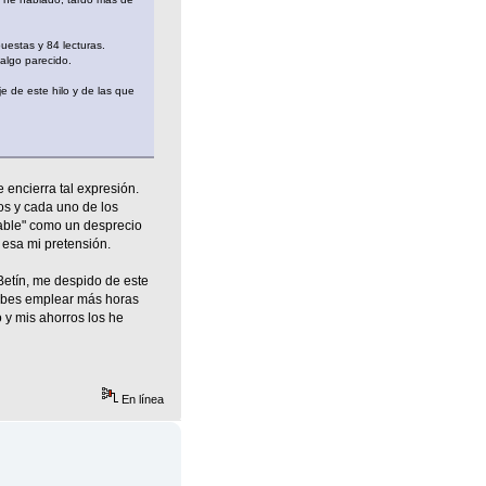
uestas y 84 lecturas.
algo parecido.
e de este hilo y de las que
encierra tal expresión.
os y cada uno de los
ntable" como un desprecio
 esa mi pretensión.
Betín, me despido de este
debes emplear más horas
y mis ahorros los he
En línea