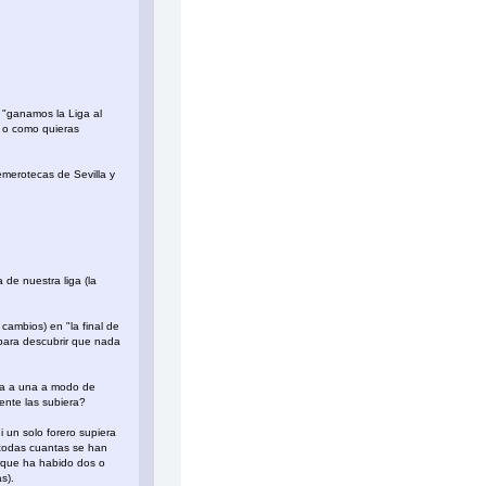
 "ganamos la Liga al
o o como quieras
emerotecas de Sevilla y
 de nuestra liga (la
ambios) en "la final de
 para descubrir que nada
una a una a modo de
ente las subiera?
 un solo forero supiera
 todas cuantas se han
orque ha habido dos o
s).