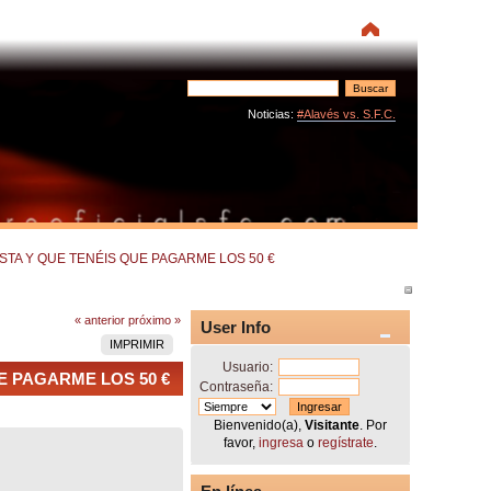
Noticias:
#Alavés vs. S.F.C.
TA Y QUE TENÉIS QUE PAGARME LOS 50 €
« anterior
próximo »
User Info
IMPRIMIR
Usuario:
 PAGARME LOS 50 €
Contraseña:
Bienvenido(a),
Visitante
. Por
favor,
ingresa
o
regístrate
.