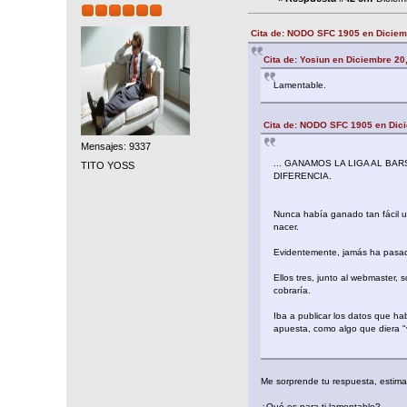
Cita de: NODO SFC 1905 en Diciem
Cita de: Yosiun en Diciembre 20
Lamentable.
Cita de: NODO SFC 1905 en Dici
Mensajes: 9337
... GANAMOS LA LIGA AL B
TITO YOSS
DIFERENCIA.
Nunca había ganado tan fácil 
nacer.
Evidentemente, jamás ha pasado 
Ellos tres, junto al webmaster
cobraría.
Iba a publicar los datos que hab
apuesta, como algo que diera "v
Me sorprende tu respuesta, estim
¿Qué es para ti lamentable?