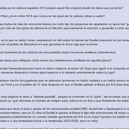
amás por la cabeza regalarte 25 € porque aquel hilo empezó desde los datos que ya tenía?
 el final ¿no te cobre 50 € que nunca se me pasó por la cabeza cobrar a nadie?
as dudas de más de cincuenta foreros con todo tipo de preguntas sin apartarme un ápice del "g
or más de tres goles de diferencia en Nervión para mantener la emoción o gusanillo o como qui
)
 es lo que se tarda, horas- preparando un hilo sobre la historia del Sevilla buscando en las heme
evios al partido de Barcelona en que ganamos la única Liga que tenemos
as hemerotecas las crónicas de esos partidos según la prensa sevillana y barcelonesa.
las datos que reflejaran cómo fueron las celebraciones sevillistas de aquella época?
ara (las hemerotecas) para hacer lo mismo respecto al sorteo de Copa que siguió a la conquista de
es semanas después) e hiciera igual respecto a lo relatado anteriormente sobre la Liga?
ariaron mucho los jugadores que se alinearon (entonces no había cambios o no había tantos camb
 Corts y en el partido de 21 días después en que el Sevilla aplastó al Barsa por 8-0 para de
esas páginas le diera a "imprimir pantalla", pegara el contenido en el "paint", las recortara un
shack.us, que obtuviera su formato de imagen para colocar en un foro y que finalmente las subie
turas que tiene el post y aparte de los mencionados sevillafc1890, buxtehude y 5palangana ni u
estra historia, que en 21 días el Sevilla le ganara al Barsa la liga más emocionante de todas 
aplastara posteriormente en nuestro estadio ganándole por 8-0 en la Copa? (porque ha habido do
porada o a una temporada futura o la temporada 2025-2026, pero no más).
table
yo tardo aproximadamente 0,5 segundos (no se tarda más), en construir el tema del que t