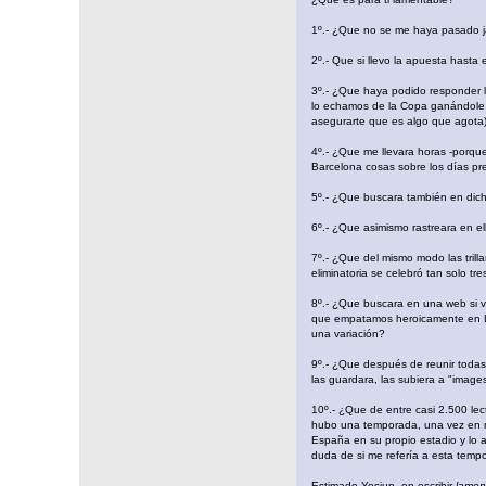
1º.- ¿Que no se me haya pasado j
2º.- Que si llevo la apuesta hasta
3º.- ¿Que haya podido responder l
lo echamos de la Copa ganándole p
asegurarte que es algo que agota
4º.- ¿Que me llevara horas -porque
Barcelona cosas sobre los días pr
5º.- ¿Que buscara también en dich
6º.- ¿Que asimismo rastreara en el
7º.- ¿Que del mismo modo las trill
eliminatoria se celebró tan solo tr
8º.- ¿Que buscara en una web si v
que empatamos heroicamente en Las
una variación?
9º.- ¿Que después de reunir todas 
las guardara, las subiera a "image
10º.- ¿Que de entre casi 2.500 lec
hubo una temporada, una vez en nu
España en su propio estadio y lo 
duda de si me refería a esta tem
Estimado Yosiun, en escribir
lamen