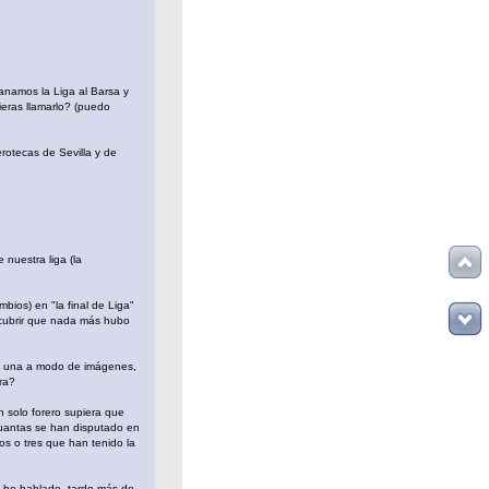
anamos la Liga al Barsa y
eras llamarlo? (puedo
rotecas de Sevilla y de
 nuestra liga (la
ios) en "la final de Liga"
scubrir que nada más hubo
a a una a modo de imágenes,
ra?
n solo forero supiera que
cuantas se han disputado en
s o tres que han tenido la
e he hablado, tardo más de