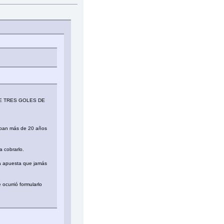
E TRES GOLES DE
aban más de 20 años
a cobrarlo.
na apuesta que jamás
 ocurrió formularlo