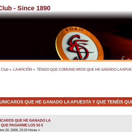
 Club - Since 1890
l Club
»
LA AFICIÓN
»
TENGO QUE COMUNICAROS QUE HE GANADO LA APUES
NICAROS QUE HE GANADO LA APUESTA Y QUE TENÉIS QUE
ICAROS QUE HE GANADO LA
 QUE PAGARME LOS 50 €
re 20, 2009, 23:20 Horas »