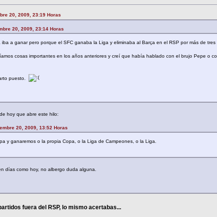
bre 20, 2009, 23:19 Horas
mbre 20, 2009, 23:14 Horas
 iba a ganar pero porque el SFC ganaba la Liga y eliminaba al Barça en el RSP por más de tres 
ríamos cosas importantes en los años anteriores y creí que había hablado con el brujo Pepe o con
uarto puesto.
 de hoy que abre este hilo:
embre 20, 2009, 13:52 Horas
opa y ganaremos o la propia Copa, o la Liga de Campeones, o la Liga.
 en días como hoy, no albergo duda alguna.
partidos fuera del RSP, lo mismo acertabas...