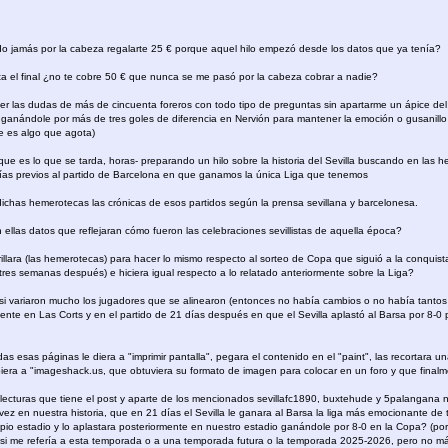
 jamás por la cabeza regalarte 25 € porque aquel hilo empezó desde los datos que ya tenía?
sta el final ¿no te cobre 50 € que nunca se me pasó por la cabeza cobrar a nadie?
r las dudas de más de cincuenta foreros con todo tipo de preguntas sin apartarme un ápice del
ganándole por más de tres goles de diferencia en Nervión para mantener la emoción o gusanill
e es algo que agota)
que es lo que se tarda, horas- preparando un hilo sobre la historia del Sevilla buscando en las h
ías previos al partido de Barcelona en que ganamos la única Liga que tenemos
ichas hemerotecas las crónicas de esos partidos según la prensa sevillana y barcelonesa.
 ellas datos que reflejaran cómo fueron las celebraciones sevillistas de aquella época?
illara (las hemerotecas) para hacer lo mismo respecto al sorteo de Copa que siguió a la conquista
o tres semanas después) e hiciera igual respecto a lo relatado anteriormente sobre la Liga?
i variaron mucho los jugadores que se alinearon (entonces no había cambios o no había tantos c
te en Las Corts y en el partido de 21 días después en que el Sevilla aplastó al Barsa por 8-0
as esas páginas le diera a "imprimir pantalla", pegara el contenido en el "paint", las recortara 
biera a "imageshack.us, que obtuviera su formato de imagen para colocar en un foro y que finalm
lecturas que tiene el post y aparte de los mencionados sevillafc1890, buxtehude y 5palangana ni
z en nuestra historia, que en 21 días el Sevilla le ganara al Barsa la liga más emocionante de
io estadio y lo aplastara posteriormente en nuestro estadio ganándole por 8-0 en la Copa? (p
 si me refería a esta temporada o a una temporada futura o la temporada 2025-2026, pero no má