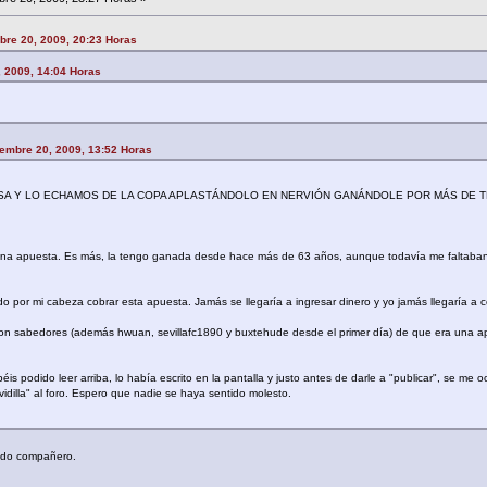
bre 20, 2009, 20:23 Horas
, 2009, 14:04 Horas
embre 20, 2009, 13:52 Horas
ARSA Y LO ECHAMOS DE LA COPA APLASTÁNDOLO EN NERVIÓN GANÁNDOLE POR MÁS DE 
una apuesta. Es más, la tengo ganada desde hace más de 63 años, aunque todavía me faltaba
por mi cabeza cobrar esta apuesta. Jamás se llegaría a ingresar dinero y yo jamás llegaría a c
, son sabedores (además hwuan, sevillafc1890 y buxtehude desde el primer día) de que era una 
éis podido leer arriba, lo había escrito en la pantalla y justo antes de darle a "publicar", se me o
idilla" al foro. Espero que nadie se haya sentido molesto.
ado compañero.