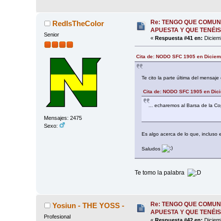
Re: TENGO QUE COMUN
RedIsTheColor
APUESTA Y QUE TENÉIS
Senior
«
Respuesta #41 en:
Diciemb
Cita de: NODO SFC 1905 en Diciem
Te cito la parte última del mensaje
Cita de: NODO SFC 1905 en Dici
... echaremos al Barsa de la C
Mensajes: 2475
Sexo:
Es algo acerca de lo que, incluso
Saludos
Te tomo la palabra
Re: TENGO QUE COMUN
Yosiun - THE YOSS -
APUESTA Y QUE TENÉIS
Profesional
«
Respuesta #42 en:
Diciemb