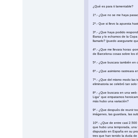
¿Qué es para ti lamentable?
1º.- ¿Que no se me haya pasado
2º.- Que si llevo la apuesta ha
3º.- ¿Que haya podido responde
Barsa y lo echamos de la Copa 
llamarlo? (puedo asegurarte qu
4º.- ¿Que me llevara horas -por
de Barcelona cosas sobre los d
5º.- ¿Que buscara también en d
6º.- ¿Que asimismo rastreara en
7º.- ¿Que del mismo modo las tr
eliminatoria se celebró tan sol
8º.- ¿Que buscara en una web s
Liga" que empatamos heroicamen
más hubo una variación?
9º.- ¿Que después de reunir tod
imágenes, las guardara, las su
10º.- ¿Que de entre casi 2.500 
que hubo una temporada, una ve
disputado en España en su prop
tres que han tenido la duda de