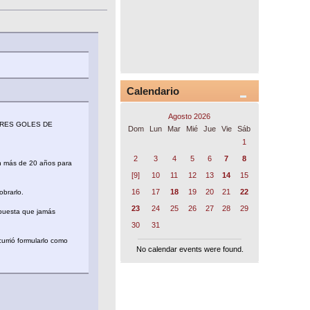
Calendario
Agosto 2026
TRES GOLES DE
Dom
Lun
Mar
Mié
Jue
Vie
Sáb
1
2
3
4
5
6
7
8
n más de 20 años para
[9]
10
11
12
13
14
15
16
17
18
19
20
21
22
obrarlo.
23
24
25
26
27
28
29
apuesta que jamás
30
31
currió formularlo como
No calendar events were found.