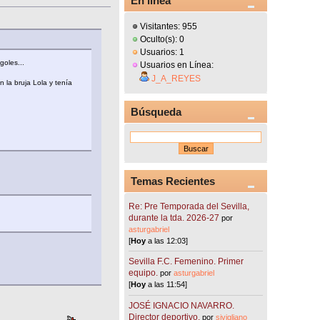
En línea
Visitantes: 955
Oculto(s): 0
Usuarios: 1
goles...
Usuarios en Línea:
J_A_REYES
 la bruja Lola y tenía
Búsqueda
Temas Recientes
Re: Pre Temporada del Sevilla,
durante la tda. 2026-27
por
asturgabriel
[
Hoy
a las 12:03]
Sevilla F.C. Femenino. Primer
equipo.
por
asturgabriel
[
Hoy
a las 11:54]
JOSÉ IGNACIO NAVARRO.
Director deportivo.
por
sivigliano