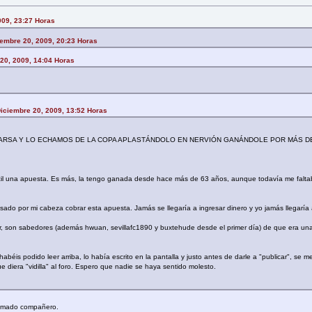
009, 23:27 Horas
embre 20, 2009, 20:23 Horas
 20, 2009, 14:04 Horas
iciembre 20, 2009, 13:52 Horas
 BARSA Y LO ECHAMOS DE LA COPA APLASTÁNDOLO EN NERVIÓN GANÁNDOLE POR MÁS D
il una apuesta. Es más, la tengo ganada desde hace más de 63 años, aunque todavía me falt
do por mi cabeza cobrar esta apuesta. Jamás se llegaría a ingresar dinero y yo jamás llegaría 
ter, son sabedores (además hwuan, sevillafc1890 y buxtehude desde el primer día) de que era u
habéis podido leer arriba, lo había escrito en la pantalla y justo antes de darle a "publicar", se me
diera "vidilla" al foro. Espero que nadie se haya sentido molesto.
timado compañero.