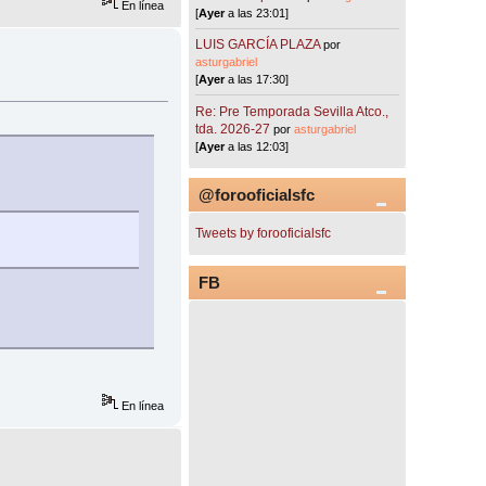
En línea
[
Ayer
a las 23:01]
LUIS GARCÍA PLAZA
por
asturgabriel
[
Ayer
a las 17:30]
Re: Pre Temporada Sevilla Atco.,
tda. 2026-27
por
asturgabriel
[
Ayer
a las 12:03]
@forooficialsfc
Tweets by forooficialsfc
FB
En línea