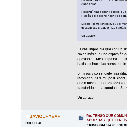
cinco horas.
Pretendí, tras haberlo escrito, qu
Perdón por haberlo hecho de esta
Espero, como sevillista, que al me
desconozco si alguien las habrá l
Un abrazo
Es casi imposible que con un si
No es más que una expresión de 
apostantes. Mea culpa (si que ti
hacia ti o hacia las horas que l
Sin más, y con el ojete más dil
incómodo (para mi) post. Ahora,
que a husmear hemerotecas en r
transferido a una cuenta en Suiz
Un abrazo.
Re: TENGO QUE COMUN
JAVIOUHYEAH
APUESTA Y QUE TENÉIS
Profesional
«
Respuesta #43 en:
Diciemb