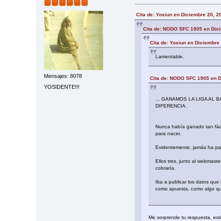
Cita de: Yosiun en Diciembre 20, 2
Cita de: NODO SFC 1905 en Dici
Cita de: Yosiun en Diciembre
Lamentable.
Mensajes: 8078
Cita de: NODO SFC 1905 en D
YOSIDENTE!!!
... GANAMOS LA LIGA AL
DIFERENCIA.
Nunca había ganado tan fác
para nacer.
Evidentemente, jamás ha pasa
Ellos tres, junto al webmas
cobraría.
Iba a publicar los datos que 
como apuesta, como algo que 
Me sorprende tu respuesta, es