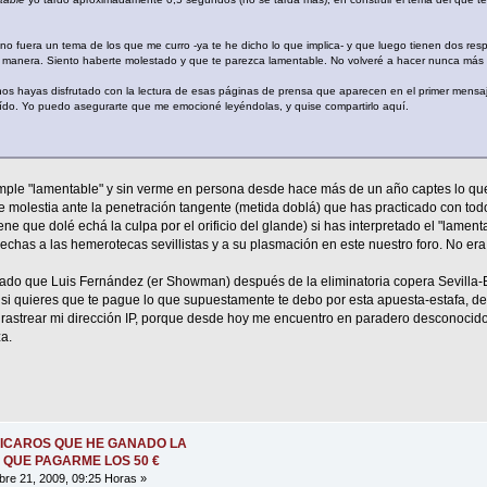
e no fuera un tema de los que me curro -ya te he dicho lo que implica- y que luego tienen dos resp
 manera. Siento haberte molestado y que te parezca lamentable. No volveré a hacer nunca más 
nos hayas disfrutado con la lectura de esas páginas de prensa que aparecen en el primer mensaj
eído. Yo puedo asegurarte que me emocioné leyéndolas, y quise compartirlo aquí.
mple "lamentable" y sin verme en persona desde hace más de un año captes lo que 
molestia ante la penetración tangente (metida doblá) que has practicado con tod
ene que dolé echá la culpa por el orificio del glande) si has interpretado el "lame
e echas a las hemerotecas sevillistas y a su plasmación en este nuestro foro. No era
atado que Luis Fernández (er Showman) después de la eliminatoria copera Sevilla-
 si quieres que te pague lo que supuestamente te debo por esta apuesta-estafa, 
astrear mi dirección IP, porque desde hoy me encuentro en paradero desconocido 
a.
ICAROS QUE HE GANADO LA
 QUE PAGARME LOS 50 €
re 21, 2009, 09:25 Horas »