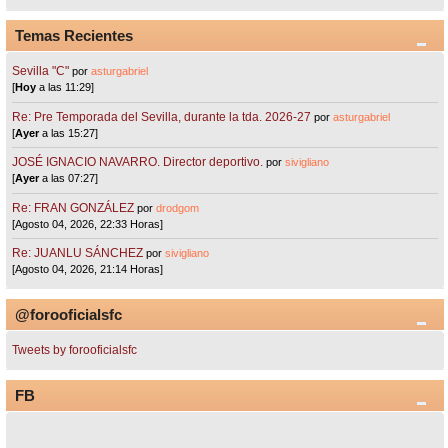
Temas Recientes
Sevilla "C"
por
asturgabriel
[
Hoy
a las 11:29]
Re: Pre Temporada del Sevilla, durante la tda. 2026-27
por
asturgabriel
[
Ayer
a las 15:27]
JOSÉ IGNACIO NAVARRO. Director deportivo.
por
sivigliano
[
Ayer
a las 07:27]
Re: FRAN GONZÁLEZ
por
drodgom
[Agosto 04, 2026, 22:33 Horas]
Re: JUANLU SÁNCHEZ
por
sivigliano
[Agosto 04, 2026, 21:14 Horas]
@forooficialsfc
Tweets by forooficialsfc
FB