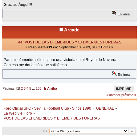
Gracias, Ángel!!!!
En línea
Arcade
Re: POST DE LAS EFEMÉRIDES Y EFEMÉRIDES FORERAS
«
Respuesta #19 en:
Septiembre 13, 2009, 01:02 Horas »
Para mi efeméride sólo espero una victoria en el Reyno de Navarra.
Con eso me daría más que satisfecho.
En línea
Páginas: [
1
]
2
3
4
5
...
165
Ir Arriba
IMPRIMIR
« anterior
próximo »
Foro Oficial SFC - Sevilla Football Club - Since 1890
»
GENERAL
»
La Web y el Foro
»
POST DE LAS EFEMÉRIDES Y EFEMÉRIDES FORERAS
Ir a: