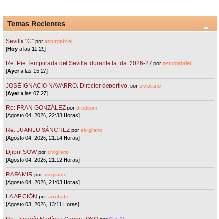
Temas Recientes
Sevilla "C"
por
asturgabriel
[
Hoy
a las 11:29]
Re: Pre Temporada del Sevilla, durante la tda. 2026-27
por
asturgabriel
[
Ayer
a las 15:27]
JOSÉ IGNACIO NAVARRO. Director deportivo.
por
sivigliano
[
Ayer
a las 07:27]
Re: FRAN GONZÁLEZ
por
drodgom
[Agosto 04, 2026, 22:33 Horas]
Re: JUANLU SÁNCHEZ
por
sivigliano
[Agosto 04, 2026, 21:14 Horas]
Djibril SOW
por
sivigliano
[Agosto 04, 2026, 21:12 Horas]
RAFA MIR
por
sivigliano
[Agosto 04, 2026, 21:03 Horas]
LA AFICIÓN
por
arrebato
[Agosto 03, 2026, 13:11 Horas]
Re: Joaquín Martínez Gauna- OSO
por
Si o Si