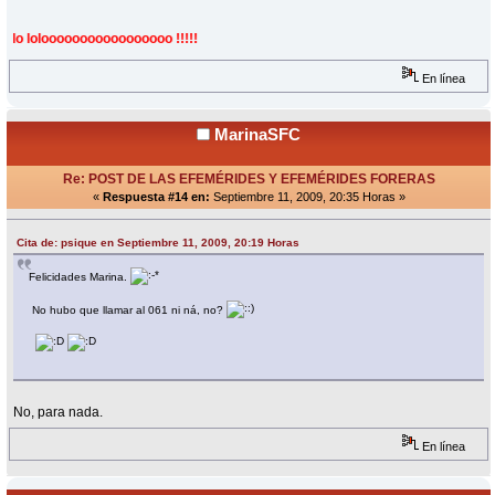
lolooooooooooooooooo !!!!!
En línea
MarinaSFC
Re: POST DE LAS EFEMÉRIDES Y EFEMÉRIDES FORERAS
«
Respuesta #14 en:
Septiembre 11, 2009, 20:35 Horas »
Cita de: psique en Septiembre 11, 2009, 20:19 Horas
Felicidades Marina.
No hubo que llamar al 061 ni ná, no?
No, para nada.
En línea