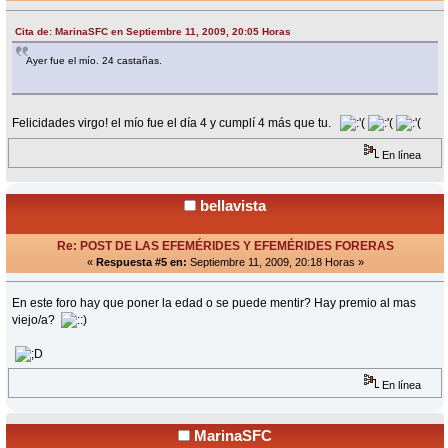
Cita de: MarinaSFC en Septiembre 11, 2009, 20:05 Horas
Ayer fue el mío. 24 castañas.
Felicidades virgo! el mío fue el día 4 y cumplí 4 más que tu.
En línea
bellavista
Re: POST DE LAS EFEMÉRIDES Y EFEMÉRIDES FORERAS
«
Respuesta #5 en:
Septiembre 11, 2009, 20:18 Horas »
En este foro hay que poner la edad o se puede mentir? Hay premio al mas
viejo/a?
En línea
MarinaSFC