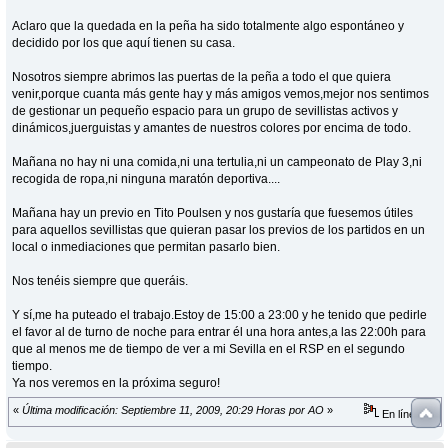
Aclaro que la quedada en la peña ha sido totalmente algo espontáneo y
decidido por los que aquí tienen su casa.
Nosotros siempre abrimos las puertas de la peña a todo el que quiera
venir,porque cuanta más gente hay y más amigos vemos,mejor nos sentimos
de gestionar un pequeño espacio para un grupo de sevillistas activos y
dinámicos,juerguistas y amantes de nuestros colores por encima de todo.
Mañana no hay ni una comida,ni una tertulia,ni un campeonato de Play 3,ni
recogida de ropa,ni ninguna maratón deportiva....
Mañana hay un previo en Tito Poulsen y nos gustaría que fuesemos útiles
para aquellos sevillistas que quieran pasar los previos de los partidos en un
local o inmediaciones que permitan pasarlo bien.
Nos tenéis siempre que queráis.
Y sí,me ha puteado el trabajo.Estoy de 15:00 a 23:00 y he tenido que pedirle
el favor al de turno de noche para entrar él una hora antes,a las 22:00h para
que al menos me de tiempo de ver a mi Sevilla en el RSP en el segundo
tiempo.
Ya nos veremos en la próxima seguro!
«
Última modificación: Septiembre 11, 2009, 20:29 Horas por AO
»
En línea