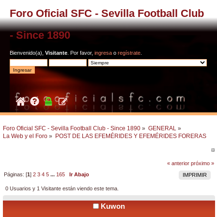
Foro Oficial SFC - Sevilla Football Club
- Since 1890
Bienvenido(a),
Visitante
. Por favor,
ingresa
o
regístrate
.
Foro Oficial SFC - Sevilla Football Club - Since 1890
»
GENERAL
»
La Web y el Foro
»
POST DE LAS EFEMÉRIDES Y EFEMÉRIDES FORERAS
« anterior
próximo »
Páginas: [
1
]
2
3
4
5
...
165
Ir Abajo
IMPRIMIR
0 Usuarios y 1 Visitante están viendo este tema.
Kuwon