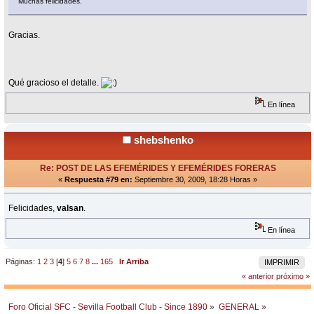
Muchas felicidades.
Gracias.
Qué gracioso el detalle.
En línea
shebshenko
Re: POST DE LAS EFEMÉRIDES Y EFEMÉRIDES FORERAS
«
Respuesta #79 en:
Septiembre 30, 2009, 18:28 Horas »
Felicidades,
valsan
.
En línea
Páginas:
1
2
3
[
4
]
5
6
7
8
...
165
Ir Arriba
IMPRIMIR
« anterior
próximo »
Foro Oficial SFC - Sevilla Football Club - Since 1890
»
GENERAL
»