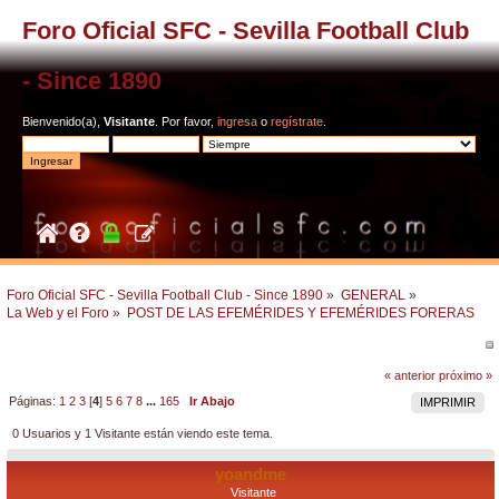
Foro Oficial SFC - Sevilla Football Club
- Since 1890
Bienvenido(a),
Visitante
. Por favor,
ingresa
o
regístrate
.
Foro Oficial SFC - Sevilla Football Club - Since 1890
»
GENERAL
»
La Web y el Foro
»
POST DE LAS EFEMÉRIDES Y EFEMÉRIDES FORERAS
« anterior
próximo »
Páginas:
1
2
3
[
4
]
5
6
7
8
...
165
Ir Abajo
IMPRIMIR
0 Usuarios y 1 Visitante están viendo este tema.
yoandme
Visitante