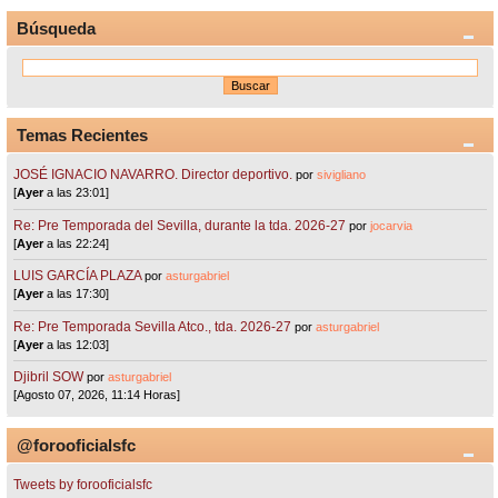
Búsqueda
Temas Recientes
JOSÉ IGNACIO NAVARRO. Director deportivo.
por
sivigliano
[
Ayer
a las 23:01]
Re: Pre Temporada del Sevilla, durante la tda. 2026-27
por
jocarvia
[
Ayer
a las 22:24]
LUIS GARCÍA PLAZA
por
asturgabriel
[
Ayer
a las 17:30]
Re: Pre Temporada Sevilla Atco., tda. 2026-27
por
asturgabriel
[
Ayer
a las 12:03]
Djibril SOW
por
asturgabriel
[Agosto 07, 2026, 11:14 Horas]
@forooficialsfc
Tweets by forooficialsfc