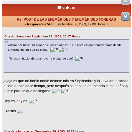
valsan
Re: POST DE LAS EFEMÉRIDES Y EFEMÉRIDES FORERAS
«
Respuesta #74 en:
Septiembre 30, 2009, 12:09 Horas »
Cita de: Atenea en Septiembre 29, 2009, 20:07 Horas
Valsan por Dios!! Tu cuando cumples años?? Que lleva el foro anunciandolo desde
el mismo dia en que se creo...
¿Te estan haciendo una novena o algo de eso?
jajaja es que no había nadie delante mía en Septiembre y lo lleva anunciando
el foro desde hace tiempo, pero después se han ido apuntando cumpleaños y
el mío parece que no llegaba
Hoy es, hoy es.
Gracias
Cita de: charocas en Septiembre 30, 2009, 10:21 Horas