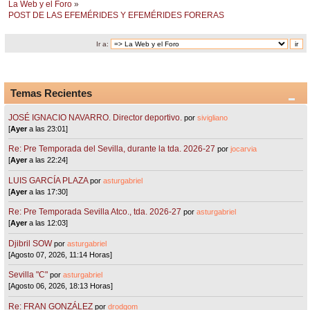
La Web y el Foro
»
POST DE LAS EFEMÉRIDES Y EFEMÉRIDES FORERAS
Ir a:
Temas Recientes
JOSÉ IGNACIO NAVARRO. Director deportivo.
por
sivigliano
[
Ayer
a las 23:01]
Re: Pre Temporada del Sevilla, durante la tda. 2026-27
por
jocarvia
[
Ayer
a las 22:24]
LUIS GARCÍA PLAZA
por
asturgabriel
[
Ayer
a las 17:30]
Re: Pre Temporada Sevilla Atco., tda. 2026-27
por
asturgabriel
[
Ayer
a las 12:03]
Djibril SOW
por
asturgabriel
[Agosto 07, 2026, 11:14 Horas]
Sevilla "C"
por
asturgabriel
[Agosto 06, 2026, 18:13 Horas]
Re: FRAN GONZÁLEZ
por
drodgom