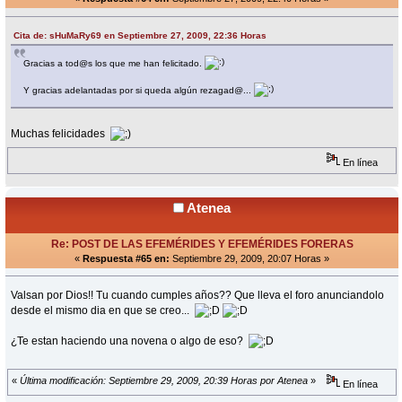
Cita de: sHuMaRy69 en Septiembre 27, 2009, 22:36 Horas
Gracias a tod@s los que me han felicitado.
Y gracias adelantadas por si queda algún rezagad@...
Muchas felicidades
En línea
Atenea
Re: POST DE LAS EFEMÉRIDES Y EFEMÉRIDES FORERAS
«
Respuesta #65 en:
Septiembre 29, 2009, 20:07 Horas »
Valsan por Dios!! Tu cuando cumples años?? Que lleva el foro anunciandolo
desde el mismo dia en que se creo...
¿Te estan haciendo una novena o algo de eso?
«
Última modificación: Septiembre 29, 2009, 20:39 Horas por Atenea
»
En línea