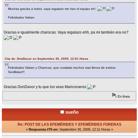
Muchas gracias a todos, vaya regalazo me hizo el equipo eh!
Felicidades Valsan
Gracias e igualmente charocas. Vaya regalazo ehh, pa mi también era no?
Cita de: DonDavor en Septiembre 30, 2009, 12:01 Horas
Felicidades Valsan y Charocas, que cumplais muchos mas llenos de existos
Sevillistas!!!
Gracias DonDavor y tu que los veas Mariconanss
En línea
sueño
Re: POST DE LAS EFEMÉRIDES Y EFEMÉRIDES FORERAS
«
Respuesta #75 en:
Septiembre 30, 2009, 12:11 Horas »