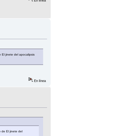
En línea
 El jinete del apocalipsis
En línea
 de El jinete del