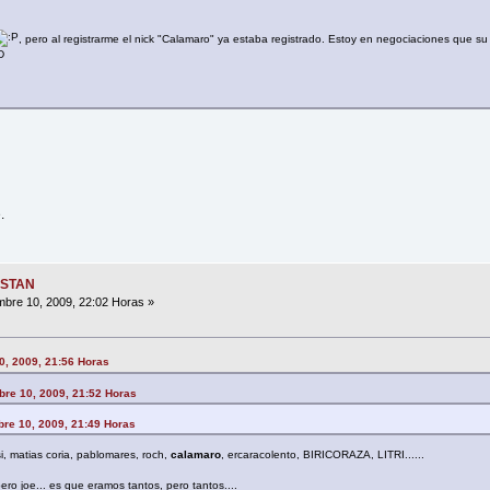
, pero al registrarme el nick "Calamaro" ya estaba registrado. Estoy en negociaciones que su a
.
ESTAN
bre 10, 2009, 22:02 Horas »
0, 2009, 21:56 Horas
bre 10, 2009, 21:52 Horas
bre 10, 2009, 21:49 Horas
si, matias coria, pablomares, roch,
calamaro
, ercaracolento, BIRICORAZA, LITRI......
ero joe... es que eramos tantos, pero tantos....