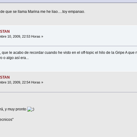
de que se llama Marina me he liao.....toy empanao.
ESTAN
bre 10, 2009, 22:53 Horas »
que le acabo de recordar cuando he visto en el off-topic el hilo de la Gripe A que n
 o algo así era...
ESTAN
bre 10, 2009, 22:54 Horas »
rá, y muy pronto
ecnicos"