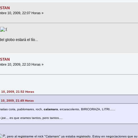
ESTAN
bre 10, 2009, 22:07 Horas »
 globo estará el tío...
ESTAN
bre 10, 2009, 22:10 Horas »
 10, 2009, 21:52 Horas
e 10, 2009, 21:49 Horas
 matias coria, pablomares, roch,
calamaro
, ercaracolento, BIRICORAZA, LITRI......
 joe... es que eramos tantos, pero tantos....
, pero al registrarme el nick "Calamaro" ya estaba registrado. Estoy en negociaciones que su a