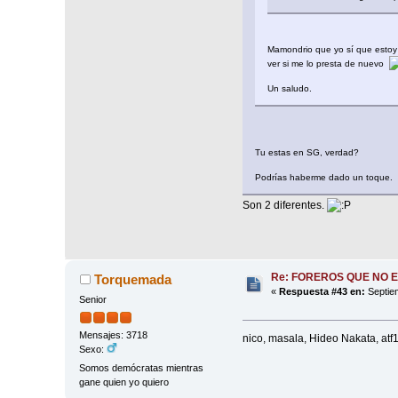
Mamondrio que yo sí que esto
ver si me lo presta de nuevo
Un saludo.
Tu estas en SG, verdad?
Podrías haberme dado un toque.
Son 2 diferentes.
Re: FOREROS QUE NO 
Torquemada
«
Respuesta #43 en:
Septiem
Senior
Mensajes: 3718
nico, masala, Hideo Nakata, atf1
Sexo:
Somos demócratas mientras
gane quien yo quiero