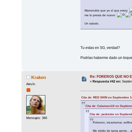
Mamondrio que yo sí que estoy
me lo presta de nuevo
Un saludo.
Tu estas en SG, verdad?
Podrías haberme dado un toque
Re: FOREROS QUE NO 
Kraken
«
Respuesta #42 en:
Septiem
Alevín
Cita de: RED SKIN en Septiembre 1
Cita de: Calamaro10 en Septiem
Cita de: pedreitor en Septiem
Mensajes: 380
Polvoron, ivicamornar, sofifo
Me olvido de tanta gente... p