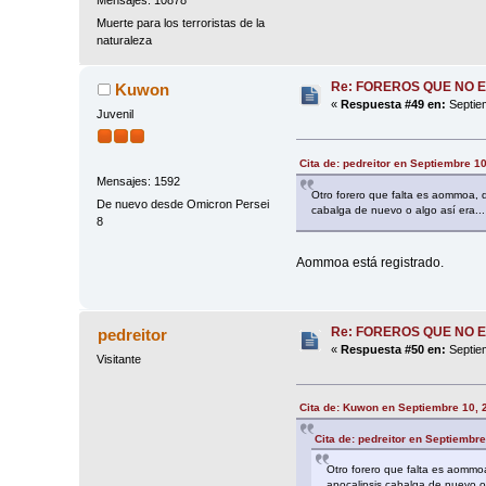
Muerte para los terroristas de la
naturaleza
Re: FOREROS QUE NO 
Kuwon
«
Respuesta #49 en:
Septiem
Juvenil
Cita de: pedreitor en Septiembre 1
Mensajes: 1592
Otro forero que falta es aommoa, qu
De nuevo desde Omicron Persei
cabalga de nuevo o algo así era...
8
Aommoa está registrado.
Re: FOREROS QUE NO 
pedreitor
«
Respuesta #50 en:
Septiem
Visitante
Cita de: Kuwon en Septiembre 10, 
Cita de: pedreitor en Septiembr
Otro forero que falta es aommoa,
apocalipsis cabalga de nuevo o 