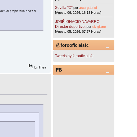
Sevilla "C"
por
asturgabriel
ctual propietario a ver si
[Agosto 06, 2026, 18:13 Horas]
JOSÉ IGNACIO NAVARRO.
Director deportivo.
por
sivigliano
[Agosto 05, 2026, 07:27 Horas]
@forooficialsfc
Tweets by forooficialsfc
En línea
FB