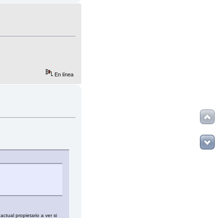
En línea
ctual propietario a ver si