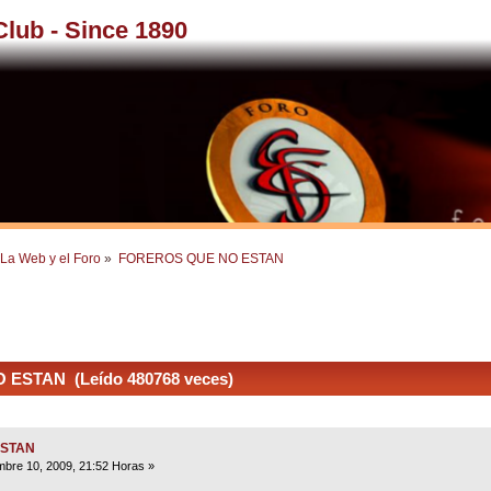
 Club - Since 1890
La Web y el Foro
»
FOREROS QUE NO ESTAN
ESTAN (Leído 480768 veces)
ESTAN
bre 10, 2009, 21:52 Horas »