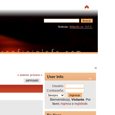
Noticias:
#Alavés vs. S.F.C.
« anterior
próximo »
User Info
IMPRIMIR
Usuario:
Contraseña:
Bienvenido(a),
Visitante
. Por
favor,
ingresa
o
regístrate
.