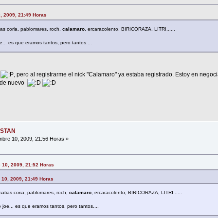
0, 2009, 21:49 Horas
tias coria, pablomares, roch,
calamaro
, ercaracolento, BIRICORAZA, LITRI......
e... es que eramos tantos, pero tantos....
y
, pero al registrarme el nick "Calamaro" ya estaba registrado. Estoy en negoc
ta de nuevo
ESTAN
bre 10, 2009, 21:56 Horas »
 10, 2009, 21:52 Horas
e 10, 2009, 21:49 Horas
 matias coria, pablomares, roch,
calamaro
, ercaracolento, BIRICORAZA, LITRI......
 joe... es que eramos tantos, pero tantos....