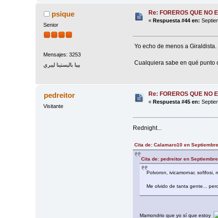
Re: FOREROS QUE NO 
psique
«
Respuesta #44 en:
Septiem
Senior
Yo echo de menos a Giraldista.
Mensajes: 3253
Cualquiera sabe en qué punto del
بيبا باليستينا ليبري
Re: FOREROS QUE NO 
pedreitor
«
Respuesta #45 en:
Septiem
Visitante
Rednight...
Cita de: Calamaro10 en Septiembre
Cita de: pedreitor en Septiembr
Polvoron, ivicamornar, sofifosi,
Me olvido de tanta gente... pero
Mamondrio que yo sí que estoy