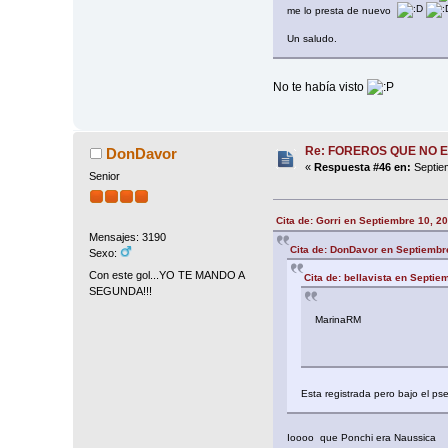
me lo presta de nuevo
Un saludo.
No te había visto
Re: FOREROS QUE NO 
DonDavor
«
Respuesta #46 en:
Septiem
Senior
Cita de: Gorri en Septiembre 10, 2
Mensajes: 3190
Cita de: DonDavor en Septiembr
Sexo:
Con este gol...YO TE MANDO A
Cita de: bellavista en Septie
SEGUNDA!!!
MarinaRM
Esta registrada pero bajo el ps
Ioooo que Ponchi era Naussica