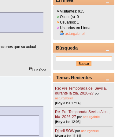
En línea
Visitantes: 915
Oculto(s): 0
Usuarios: 1
Usuarios en Línea:
asturgabriel
iaciones que su actual
Búsqueda
En línea
Temas Recientes
Re: Pre Temporada del Sevilla,
durante la tda. 2026-27
por
asturgabriel
[
Hoy
a las 17:14]
Re: Pre Temporada Sevilla Atco.,
tda. 2026-27
por
asturgabriel
[
Hoy
a las 12:03]
Djibril SOW
por
asturgabriel
[
Ayer
a las 11:14]