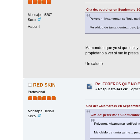
Cita de: pedreitor en Septiembre 1
Mensajes: 5207
Polvoron, ivicamornar, sofifosi, ma
Sexo:
Va por ti
Me olvido de tanta gente... pero jo
Mamondrio que yo sí que esto
propietario a ver si me lo pres
Un saludo.
Re: FOREROS QUE NO 
RED SKIN
«
Respuesta #41 en:
Septiem
Profesional
Cita de: Calamaro10 en Septiembre
Mensajes: 10950
Cita de: pedreitor en Septiembr
Sexo:
Polvoron, ivicamornar, sofifosi,
Me olvido de tanta gente... pero