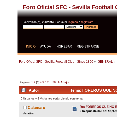
Foro Oficial SFC - Sevilla Football
Bienvenido(a),
Visitante
. Por favor,
ingresa
o
regístrate
.
INICIO
AYUDA
INGRESAR
REGISTRARSE
Foro Oficial SFC - Sevilla Football Club - Since 1890
»
GENERAL
»
Páginas:
1
2
[
3
]
4
5
6
7
...
58
Ir Abajo
Autor
Tema: FOREROS QUE NO 
0 Usuarios y 2 Visitantes están viendo este tema.
Re: FOREROS QUE NO 
Calamaro
«
Respuesta #40 en:
Septiem
Amatéur