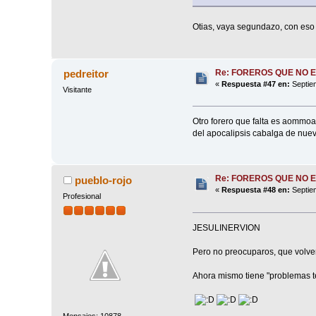
Otias, vaya segundazo, con eso 
Re: FOREROS QUE NO 
pedreitor
«
Respuesta #47 en:
Septiem
Visitante
Otro forero que falta es aommoa, 
del apocalipsis cabalga de nuevo
Re: FOREROS QUE NO 
pueblo-rojo
«
Respuesta #48 en:
Septiem
Profesional
JESULINERVION
Pero no preocuparos, que volve
Ahora mismo tiene "problemas t
Mensajes: 10878