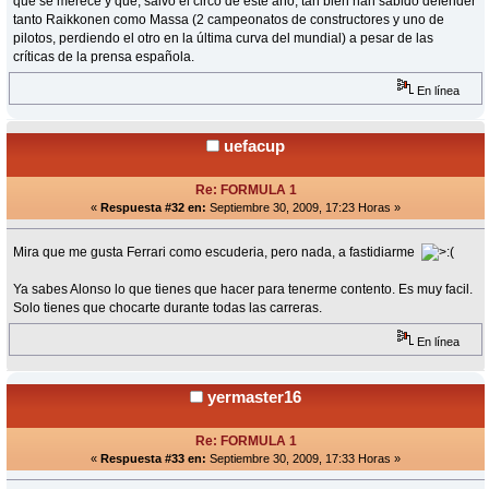
que se merece y que, salvo el circo de este año, tan bien han sabido defender
tanto Raikkonen como Massa (2 campeonatos de constructores y uno de
pilotos, perdiendo el otro en la última curva del mundial) a pesar de las
críticas de la prensa española.
En línea
uefacup
Re: FORMULA 1
«
Respuesta #32 en:
Septiembre 30, 2009, 17:23 Horas »
Mira que me gusta Ferrari como escuderia, pero nada, a fastidiarme
Ya sabes Alonso lo que tienes que hacer para tenerme contento. Es muy facil.
Solo tienes que chocarte durante todas las carreras.
En línea
yermaster16
Re: FORMULA 1
«
Respuesta #33 en:
Septiembre 30, 2009, 17:33 Horas »