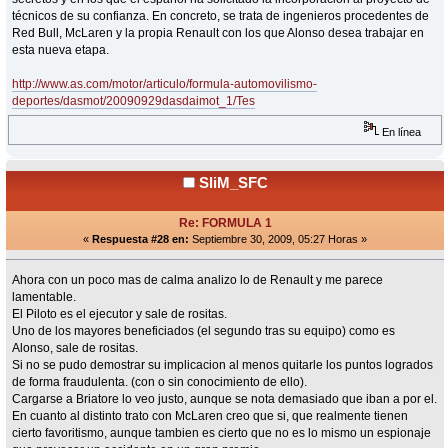
técnicos de su confianza. En concreto, se trata de ingenieros procedentes de
Red Bull, McLaren y la propia Renault con los que Alonso desea trabajar en
esta nueva etapa.
http://www.as.com/motor/articulo/formula-automovilismo-
deportes/dasmot/20090929dasdaimot_1/Tes
En línea
SliM_SFC
Re: FORMULA 1
«
Respuesta #28 en:
Septiembre 30, 2009, 05:27 Horas »
Ahora con un poco mas de calma analizo lo de Renault y me parece
lamentable.
El Piloto es el ejecutor y sale de rositas.
Uno de los mayores beneficiados (el segundo tras su equipo) como es
Alonso, sale de rositas.
Si no se pudo demostrar su implicacion al menos quitarle los puntos logrados
de forma fraudulenta. (con o sin conocimiento de ello).
Cargarse a Briatore lo veo justo, aunque se nota demasiado que iban a por el.
En cuanto al distinto trato con McLaren creo que si, que realmente tienen
cierto favoritismo, aunque tambien es cierto que no es lo mismo un espionaje