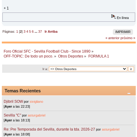
+ 1
En línea
Páginas:
1
[
2
]
3
4
5
6
...
37
Ir Arriba
IMPRIMIR
« anterior
próximo »
Foro Oficial SFC - Sevilla Football Club - Since 1890
»
OFF-TOPIC: De todo un poco.
»
Otros Deportes
»
FORMULA 1
Ir a:
Temas Recientes
Djibril SOW
por
sivigliano
[
Ayer
a las 22:23]
Sevilla "C"
por
asturgabriel
[
Ayer
a las 18:13]
Re: Pre Temporada del Sevilla, durante la tda. 2026-27
por
asturgabriel
[
Ayer
a las 18:08]