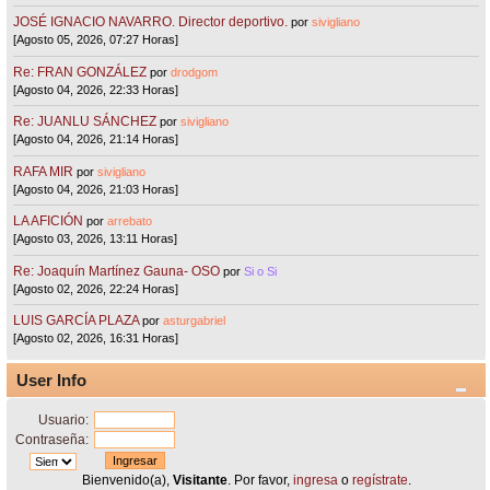
JOSÉ IGNACIO NAVARRO. Director deportivo.
por
sivigliano
[Agosto 05, 2026, 07:27 Horas]
Re: FRAN GONZÁLEZ
por
drodgom
[Agosto 04, 2026, 22:33 Horas]
Re: JUANLU SÁNCHEZ
por
sivigliano
[Agosto 04, 2026, 21:14 Horas]
RAFA MIR
por
sivigliano
[Agosto 04, 2026, 21:03 Horas]
LA AFICIÓN
por
arrebato
[Agosto 03, 2026, 13:11 Horas]
Re: Joaquín Martínez Gauna- OSO
por
Si o Si
[Agosto 02, 2026, 22:24 Horas]
LUIS GARCÍA PLAZA
por
asturgabriel
[Agosto 02, 2026, 16:31 Horas]
User Info
Usuario:
Contraseña:
Bienvenido(a),
Visitante
. Por favor,
ingresa
o
regístrate
.