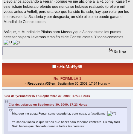
Llevo años apoyando a Ferrari (porque yo me aficioné a la F1 con el Kaiser) y
este fichaje hubiera preferido que nunca se hubiese realizado (prefiero mil
veces antes a Vettel), pero una vez que ha sido fichado, hay que velar por los
intereses de la Scuderia y por desgracia, un sólo piloto no puede ganar el
Mundial de Constructores.
Así que, el Mundial de Pilotos para Massa y que Alonso sume los puntos
necesarios para llevarnos también el de Constructores. Y todos contentos.
En línea
sHuMaRy69
Re: FORMULA 1
«
Respuesta #35 en:
Septiembre 30, 2009, 17:34 Horas »
Cita de: yermaster16 en Septiembre 30, 2009, 17:33 Horas
Cita de: uefacup en Septiembre 30, 2009, 17:23 Horas
Mira que me gusta Ferrari como escuderia, pero nada, a fastidiarme
Ya sabes Alonso lo que tienes que hacer para tenerme contento. Es muy facil.
Solo tienes que chocarte durante todas las carreras.