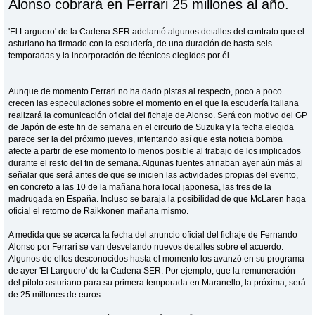
Alonso cobrará en Ferrari 25 millones al año.
'El Larguero' de la Cadena SER adelantó algunos detalles del contrato que el
asturiano ha firmado con la escudería, de una duración de hasta seis
temporadas y la incorporación de técnicos elegidos por él
Aunque de momento Ferrari no ha dado pistas al respecto, poco a poco
crecen las especulaciones sobre el momento en el que la escudería italiana
realizará la comunicación oficial del fichaje de Alonso. Será con motivo del GP
de Japón de este fin de semana en el circuito de Suzuka y la fecha elegida
parece ser la del próximo jueves, intentando así que esta noticia bomba
afecte a partir de ese momento lo menos posible al trabajo de los implicados
durante el resto del fin de semana. Algunas fuentes afinaban ayer aún más al
señalar que será antes de que se inicien las actividades propias del evento,
en concreto a las 10 de la mañana hora local japonesa, las tres de la
madrugada en España. Incluso se baraja la posibilidad de que McLaren haga
oficial el retorno de Raikkonen mañana mismo.
A medida que se acerca la fecha del anuncio oficial del fichaje de Fernando
Alonso por Ferrari se van desvelando nuevos detalles sobre el acuerdo.
Algunos de ellos desconocidos hasta el momento los avanzó en su programa
de ayer 'El Larguero' de la Cadena SER. Por ejemplo, que la remuneración
del piloto asturiano para su primera temporada en Maranello, la próxima, será
de 25 millones de euros.