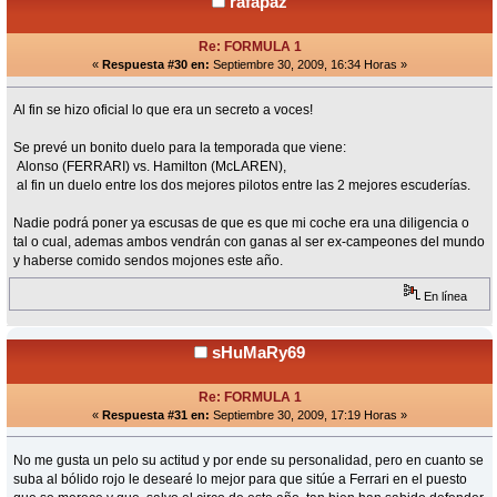
rafapaz
Re: FORMULA 1
«
Respuesta #30 en:
Septiembre 30, 2009, 16:34 Horas »
Al fin se hizo oficial lo que era un secreto a voces!
Se prevé un bonito duelo para la temporada que viene:
Alonso (FERRARI) vs. Hamilton (McLAREN),
al fin un duelo entre los dos mejores pilotos entre las 2 mejores escuderías.
Nadie podrá poner ya escusas de que es que mi coche era una diligencia o
tal o cual, ademas ambos vendrán con ganas al ser ex-campeones del mundo
y haberse comido sendos mojones este año.
En línea
sHuMaRy69
Re: FORMULA 1
«
Respuesta #31 en:
Septiembre 30, 2009, 17:19 Horas »
No me gusta un pelo su actitud y por ende su personalidad, pero en cuanto se
suba al bólido rojo le desearé lo mejor para que sitúe a Ferrari en el puesto