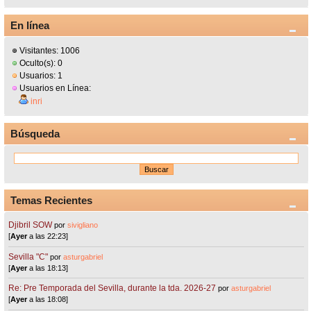
En línea
Visitantes: 1006
Oculto(s): 0
Usuarios: 1
Usuarios en Línea:
inri
Búsqueda
Temas Recientes
Djibril SOW
por
sivigliano
[
Ayer
a las 22:23]
Sevilla "C"
por
asturgabriel
[
Ayer
a las 18:13]
Re: Pre Temporada del Sevilla, durante la tda. 2026-27
por
asturgabriel
[
Ayer
a las 18:08]