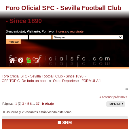
Foro Oficial SFC - Sevilla Football Club
- Since 1890
Bienvenido(a),
Visitante
. Por favor,
ingresa
o
regístrate
.
Foro Oficial SFC - Sevilla Football Club - Since 1890
»
OFF-TOPIC: De todo un poco.
»
Otros Deportes
»
FORMULA 1
« anterior
próximo »
Páginas:
1
[
2
]
3
4
5
6
...
37
Ir Abajo
IMPRIMIR
0 Usuarios y 2 Visitantes están viendo este tema.
SNM