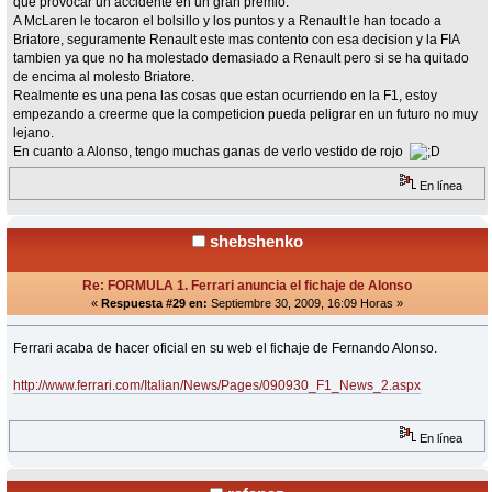
que provocar un accidente en un gran premio.
A McLaren le tocaron el bolsillo y los puntos y a Renault le han tocado a
Briatore, seguramente Renault este mas contento con esa decision y la FIA
tambien ya que no ha molestado demasiado a Renault pero si se ha quitado
de encima al molesto Briatore.
Realmente es una pena las cosas que estan ocurriendo en la F1, estoy
empezando a creerme que la competicion pueda peligrar en un futuro no muy
lejano.
En cuanto a Alonso, tengo muchas ganas de verlo vestido de rojo
En línea
shebshenko
Re: FORMULA 1. Ferrari anuncia el fichaje de Alonso
«
Respuesta #29 en:
Septiembre 30, 2009, 16:09 Horas »
Ferrari acaba de hacer oficial en su web el fichaje de Fernando Alonso.
http://www.ferrari.com/Italian/News/Pages/090930_F1_News_2.aspx
En línea