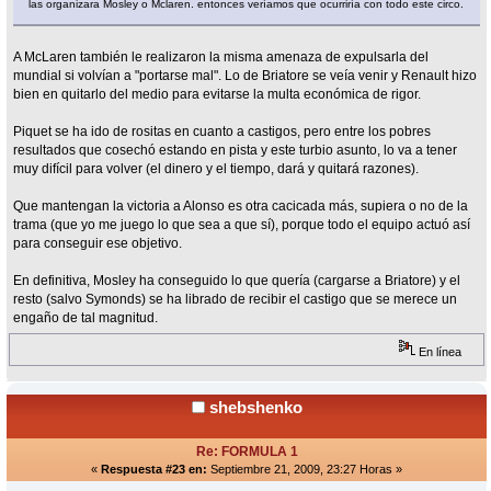
las organizara Mosley o Mclaren. entonces veríamos que ocurriría con todo este circo.
A McLaren también le realizaron la misma amenaza de expulsarla del
mundial si volvían a "portarse mal". Lo de Briatore se veía venir y Renault hizo
bien en quitarlo del medio para evitarse la multa económica de rigor.
Piquet se ha ido de rositas en cuanto a castigos, pero entre los pobres
resultados que cosechó estando en pista y este turbio asunto, lo va a tener
muy difícil para volver (el dinero y el tiempo, dará y quitará razones).
Que mantengan la victoria a Alonso es otra cacicada más, supiera o no de la
trama (que yo me juego lo que sea a que sí), porque todo el equipo actuó así
para conseguir ese objetivo.
En definitiva, Mosley ha conseguido lo que quería (cargarse a Briatore) y el
resto (salvo Symonds) se ha librado de recibir el castigo que se merece un
engaño de tal magnitud.
En línea
shebshenko
Re: FORMULA 1
«
Respuesta #23 en:
Septiembre 21, 2009, 23:27 Horas »