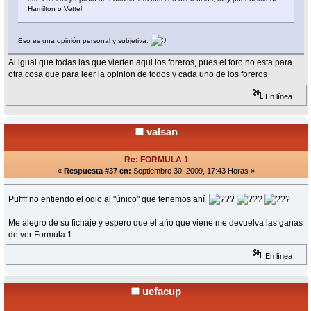
Hamilton o Vettel
Eso es una opinión personal y subjetiva.
Al igual que todas las que vierten aqui los foreros, pues el foro no esta para
otra cosa que para leer la opinion de todos y cada uno de los foreros
En línea
valsan
Re: FORMULA 1
«
Respuesta #37 en:
Septiembre 30, 2009, 17:43 Horas »
Puffff no entiendo el odio al "único" que tenemos ahí
Me alegro de su fichaje y espero que el año que viene me devuelva las ganas
de ver Formula 1.
En línea
uefacup