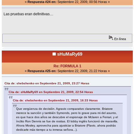
«
Respuesta #24 en:
Septiembre 22, 2009, 00:56 Horas »
Las pruebas eran definitivas....
En línea
sHuMaRy69
Re: FORMULA 1
«
Respuesta #25 en:
Septiembre 22, 2009, 21:22 Horas »
Cita de: shebshenko en Septiembre 21, 2009, 23:27 Horas
Cita de: sHuMaRy69 en Septiembre 21, 2009, 22:54 Horas
Cita de: shebshenko en Septiembre 21, 2009, 16:33 Horas
Que vergüenza de decisión. Agravio comparativo claramente. Briatore
merece la sanción y también Symonds, pero lo grave para mi del asunto,
es que hace dos años se descubre el espionaje de Mclaren a Ferrari, y el
ínclito Ron Dennis se fue de rositas. El lobby inglés funcionó de maravilla.
Ahora Mosley, aprovecha para ajusticiar a Briatore (Flavio, ahora podrás
dedicarle más tiempo a tu inmesa señora...).