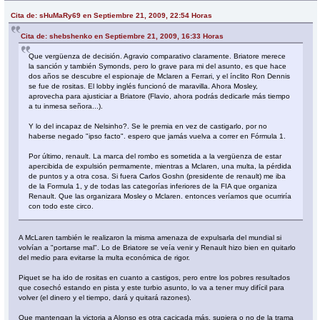
Cita de: sHuMaRy69 en Septiembre 21, 2009, 22:54 Horas
Cita de: shebshenko en Septiembre 21, 2009, 16:33 Horas
Que vergüenza de decisión. Agravio comparativo claramente. Briatore merece
la sanción y también Symonds, pero lo grave para mi del asunto, es que hace
dos años se descubre el espionaje de Mclaren a Ferrari, y el ínclito Ron Dennis
se fue de rositas. El lobby inglés funcionó de maravilla. Ahora Mosley,
aprovecha para ajusticiar a Briatore (Flavio, ahora podrás dedicarle más tiempo
a tu inmesa señora...).
Y lo del incapaz de Nelsinho?. Se le premia en vez de castigarlo, por no
haberse negado "ipso facto". espero que jamás vuelva a correr en Fórmula 1.
Por último, renault. La marca del rombo es sometida a la vergüenza de estar
apercibida de expulsión permamente, mientras a Mclaren, una multa, la pérdida
de puntos y a otra cosa. Si fuera Carlos Goshn (presidente de renault) me iba
de la Formula 1, y de todas las categorías inferiores de la FIA que organiza
Renault. Que las organizara Mosley o Mclaren. entonces veríamos que ocurriría
con todo este circo.
A McLaren también le realizaron la misma amenaza de expulsarla del mundial si
volvían a "portarse mal". Lo de Briatore se veía venir y Renault hizo bien en quitarlo
del medio para evitarse la multa económica de rigor.
Piquet se ha ido de rositas en cuanto a castigos, pero entre los pobres resultados
que cosechó estando en pista y este turbio asunto, lo va a tener muy difícil para
volver (el dinero y el tiempo, dará y quitará razones).
Que mantengan la victoria a Alonso es otra cacicada más, supiera o no de la trama