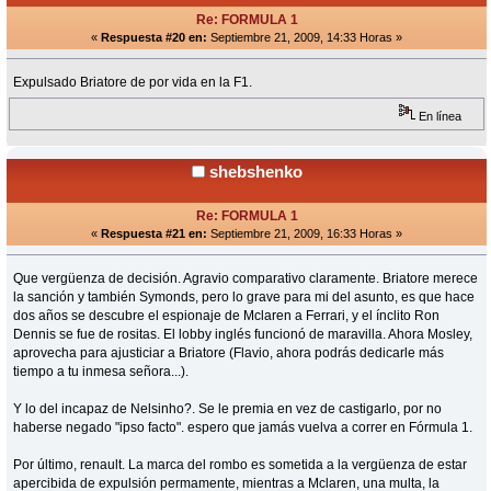
Re: FORMULA 1
«
Respuesta #20 en:
Septiembre 21, 2009, 14:33 Horas »
Expulsado Briatore de por vida en la F1.
En línea
shebshenko
Re: FORMULA 1
«
Respuesta #21 en:
Septiembre 21, 2009, 16:33 Horas »
Que vergüenza de decisión. Agravio comparativo claramente. Briatore merece
la sanción y también Symonds, pero lo grave para mi del asunto, es que hace
dos años se descubre el espionaje de Mclaren a Ferrari, y el ínclito Ron
Dennis se fue de rositas. El lobby inglés funcionó de maravilla. Ahora Mosley,
aprovecha para ajusticiar a Briatore (Flavio, ahora podrás dedicarle más
tiempo a tu inmesa señora...).
Y lo del incapaz de Nelsinho?. Se le premia en vez de castigarlo, por no
haberse negado "ipso facto". espero que jamás vuelva a correr en Fórmula 1.
Por último, renault. La marca del rombo es sometida a la vergüenza de estar
apercibida de expulsión permamente, mientras a Mclaren, una multa, la