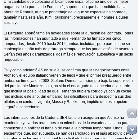
Una cantidad que colocaría al bicampeón español como uno de los mejor
pagados de la parrilla de Fórmula 1, superior a la que ha percibido hasta
ahora de Renault, aunque por debajo de lo que se especula ha cobrado,
también hasta este año, Kimi Raikkonen, precisamente el hombre a quien
sustituye.
El Larguero aportó también novedades sobre la duración del contrato. Todas
las informaciones han apuntado a que Fernando ha firmado por cinco
temporadas, desde 2010 hasta 2014, ambas incluidas, pero parece que se
contempla un año más de prórroga siempre que las partes estén de acuerdo.
Serían tres años garantizados, dos más de renovación automática y un sexto
negociable.
Tal y como adelantó AS en su día, se confirma que las negociaciones entre
Alonso y el equipo italiano vienen de lejos y que el primer preacuerdo entre
ambos se firmó ya en 2008. Stefano Domenicali, siempre bajo la supervisión
del presidente Montezemolo, ha sido el encargado de concretar el acuerdo,
que incluía la posibilidad de que Fernando hubiera corrido ya con un coche
rojo incluso este año. Sin embargo, las dificultades para despedir a sus dos
pilotos con contrato vigente, Massa y Raikkonen, impidió que esta opción
llegará a concretarse.
Las informaciones de la Cadena SER también aseguran que Alonso ha
mantenido ya varias reuniones con miembros de la escudería italiana para
comenzar a planificar el trabajo de cara a la próxima temporada. Unos
encuentros que, por supuesto, se han desarrollado en el más absoluto de los
secretos y en los que el español ha solicitado la incorporación al proyecto de