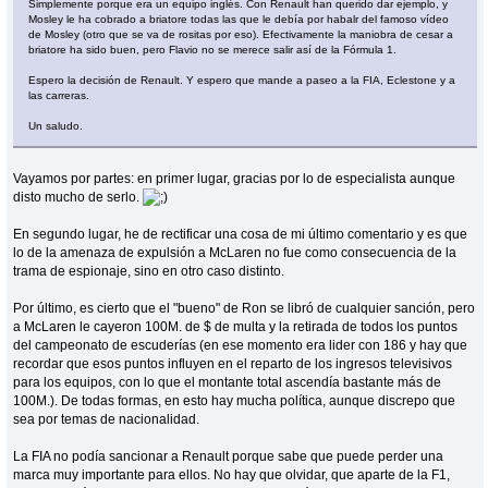
Simplemente porque era un equipo inglés. Con Renault han querido dar ejemplo, y
Mosley le ha cobrado a briatore todas las que le debía por habalr del famoso vídeo
de Mosley (otro que se va de rositas por eso). Efectivamente la maniobra de cesar a
briatore ha sido buen, pero Flavio no se merece salir así de la Fórmula 1.
Espero la decisión de Renault. Y espero que mande a paseo a la FIA, Eclestone y a
las carreras.
Un saludo.
Vayamos por partes: en primer lugar, gracias por lo de especialista aunque
disto mucho de serlo.
En segundo lugar, he de rectificar una cosa de mi último comentario y es que
lo de la amenaza de expulsión a McLaren no fue como consecuencia de la
trama de espionaje, sino en otro caso distinto.
Por último, es cierto que el "bueno" de Ron se libró de cualquier sanción, pero
a McLaren le cayeron 100M. de $ de multa y la retirada de todos los puntos
del campeonato de escuderías (en ese momento era lider con 186 y hay que
recordar que esos puntos influyen en el reparto de los ingresos televisivos
para los equipos, con lo que el montante total ascendía bastante más de
100M.). De todas formas, en esto hay mucha política, aunque discrepo que
sea por temas de nacionalidad.
La FIA no podía sancionar a Renault porque sabe que puede perder una
marca muy importante para ellos. No hay que olvidar, que aparte de la F1,