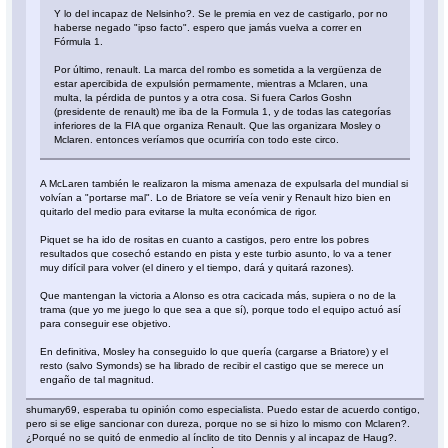
Y lo del incapaz de Nelsinho?. Se le premia en vez de castigarlo, por no
haberse negado "ipso facto". espero que jamás vuelva a correr en
Fórmula 1.
Por último, renault. La marca del rombo es sometida a la vergüenza de
estar apercibida de expulsión permamente, mientras a Mclaren, una
multa, la pérdida de puntos y a otra cosa. Si fuera Carlos Goshn
(presidente de renault) me iba de la Formula 1, y de todas las categorías
inferiores de la FIA que organiza Renault. Que las organizara Mosley o
Mclaren. entonces veríamos que ocurriría con todo este circo.
A McLaren también le realizaron la misma amenaza de expulsarla del mundial si
volvían a "portarse mal". Lo de Briatore se veía venir y Renault hizo bien en
quitarlo del medio para evitarse la multa económica de rigor.
Piquet se ha ido de rositas en cuanto a castigos, pero entre los pobres
resultados que cosechó estando en pista y este turbio asunto, lo va a tener
muy difícil para volver (el dinero y el tiempo, dará y quitará razones).
Que mantengan la victoria a Alonso es otra cacicada más, supiera o no de la
trama (que yo me juego lo que sea a que sí), porque todo el equipo actuó así
para conseguir ese objetivo.
En definitiva, Mosley ha conseguido lo que quería (cargarse a Briatore) y el
resto (salvo Symonds) se ha librado de recibir el castigo que se merece un
engaño de tal magnitud.
shumary69, esperaba tu opinión como especialista. Puedo estar de acuerdo contigo,
pero si se elige sancionar con dureza, porque no se si hizo lo mismo con Mclaren?.
¿Porqué no se quitó de enmedio al ínclito de tito Dennis y al incapaz de Haug?.