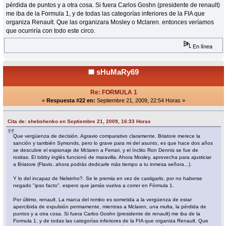
pérdida de puntos y a otra cosa. Si fuera Carlos Goshn (presidente de renault)
me iba de la Formula 1, y de todas las categorías inferiores de la FIA que
organiza Renault. Que las organizara Mosley o Mclaren. entonces veríamos
que ocurriría con todo este circo.
En línea
sHuMaRy69
Re: FORMULA 1
«
Respuesta #22 en:
Septiembre 21, 2009, 22:54 Horas »
Cita de: shebshenko en Septiembre 21, 2009, 16:33 Horas
Que vergüenza de decisión. Agravio comparativo claramente. Briatore merece la
sanción y también Symonds, pero lo grave para mi del asunto, es que hace dos años
se descubre el espionaje de Mclaren a Ferrari, y el ínclito Ron Dennis se fue de
rositas. El lobby inglés funcionó de maravilla. Ahora Mosley, aprovecha para ajusticiar
a Briatore (Flavio, ahora podrás dedicarle más tiempo a tu inmesa señora...).
Y lo del incapaz de Nelsinho?. Se le premia en vez de castigarlo, por no haberse
negado "ipso facto". espero que jamás vuelva a correr en Fórmula 1.
Por último, renault. La marca del rombo es sometida a la vergüenza de estar
apercibida de expulsión permamente, mientras a Mclaren, una multa, la pérdida de
puntos y a otra cosa. Si fuera Carlos Goshn (presidente de renault) me iba de la
Formula 1, y de todas las categorías inferiores de la FIA que organiza Renault. Que