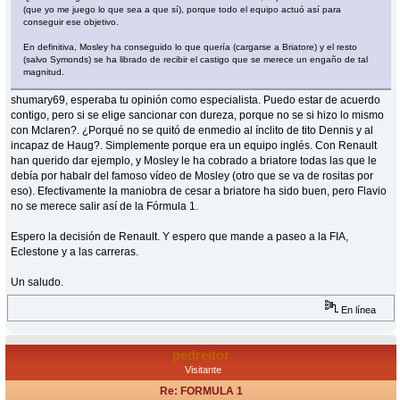
(que yo me juego lo que sea a que sí), porque todo el equipo actuó así para
conseguir ese objetivo.
En definitiva, Mosley ha conseguido lo que quería (cargarse a Briatore) y el resto
(salvo Symonds) se ha librado de recibir el castigo que se merece un engaño de tal
magnitud.
shumary69, esperaba tu opinión como especialista. Puedo estar de acuerdo
contigo, pero si se elige sancionar con dureza, porque no se si hizo lo mismo
con Mclaren?. ¿Porqué no se quitó de enmedio al ínclito de tito Dennis y al
incapaz de Haug?. Simplemente porque era un equipo inglés. Con Renault
han querido dar ejemplo, y Mosley le ha cobrado a briatore todas las que le
debía por habalr del famoso vídeo de Mosley (otro que se va de rositas por
eso). Efectivamente la maniobra de cesar a briatore ha sido buen, pero Flavio
no se merece salir así de la Fórmula 1.
Espero la decisión de Renault. Y espero que mande a paseo a la FIA,
Eclestone y a las carreras.
Un saludo.
En línea
pedreitor
Visitante
Re: FORMULA 1