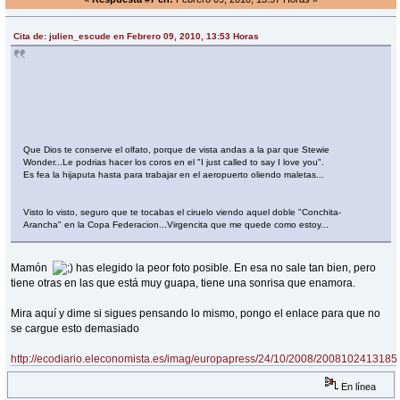
Cita de: julien_escude en Febrero 09, 2010, 13:53 Horas
Que Dios te conserve el olfato, porque de vista andas a la par que Stewie
Wonder...Le podrias hacer los coros en el "I just called to say I love you".
Es fea la hijaputa hasta para trabajar en el aeropuerto oliendo maletas...
Visto lo visto, seguro que te tocabas el ciruelo viendo aquel doble "Conchita-
Arancha" en la Copa Federacion...Virgencita que me quede como estoy...
Mamón
has elegido la peor foto posible. En esa no sale tan bien, pero
tiene otras en las que está muy guapa, tiene una sonrisa que enamora.
Mira aquí y dime si sigues pensando lo mismo, pongo el enlace para que no
se cargue esto demasiado
http://ecodiario.eleconomista.es/imag/europapress/24/10/2008/2008102413185
En línea