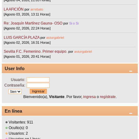
[Agosto 04, 2026, 21:03 Horas]
LA AFICIÓN
por
arrebato
[Agosto 03, 2026, 13:11 Horas]
Re: Joaquín Martínez Gauna- OSO
por
Si o Si
[Agosto 02, 2026, 22:24 Horas]
LUIS GARCÍA PLAZA
por
asturgabriel
[Agosto 02, 2026, 16:31 Horas]
Sevilla F.C. Femenino. Primer equipo.
por
asturgabriel
[Agosto 01, 2026, 20:41 Horas]
User Info
Usuario:
Contraseña:
Bienvenido(a),
Visitante
. Por favor,
ingresa
o
regístrate
.
En línea
Visitantes: 911
Oculto(s): 0
Usuarios: 2
Usuarios en Línea: