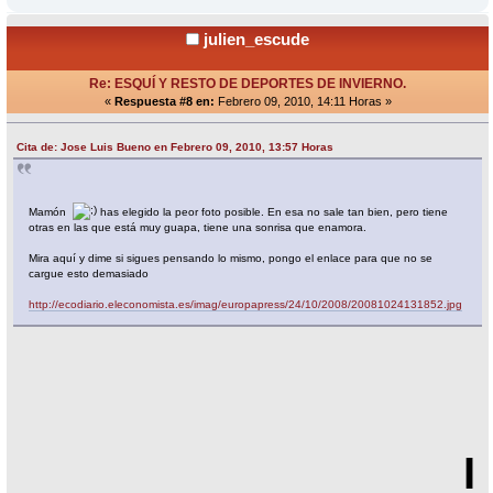
julien_escude
Re: ESQUÍ Y RESTO DE DEPORTES DE INVIERNO.
«
Respuesta #8 en:
Febrero 09, 2010, 14:11 Horas »
Cita de: Jose Luis Bueno en Febrero 09, 2010, 13:57 Horas
Mamón
has elegido la peor foto posible. En esa no sale tan bien, pero tiene
otras en las que está muy guapa, tiene una sonrisa que enamora.
Mira aquí y dime si sigues pensando lo mismo, pongo el enlace para que no se
cargue esto demasiado
http://ecodiario.eleconomista.es/imag/europapress/24/10/2008/20081024131852.jpg
I J