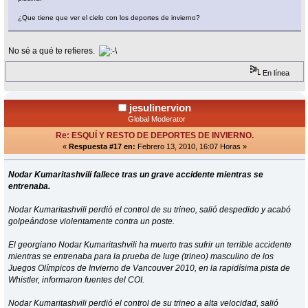
¿Que tiene que ver el cielo con los deportes de invierno?
No sé a qué te refieres.
En línea
jesulinervion
Global Moderator
Re: ESQUÍ Y RESTO DE DEPORTES DE INVIERNO.
«
Respuesta #17 en:
Febrero 13, 2010, 16:07 Horas »
Nodar Kumaritashvili fallece tras un grave accidente mientras se
entrenaba.
Nodar Kumaritashvili perdió el control de su trineo, salió despedido y acabó
golpeándose violentamente contra un poste.
El georgiano Nodar Kumaritashvili ha muerto tras sufrir un terrible accidente
mientras se entrenaba para la prueba de luge (trineo) masculino de los
Juegos Olímpicos de Invierno de Vancouver 2010, en la rapidísima pista de
Whistler, informaron fuentes del COI.
Nodar Kumaritashvili perdió el control de su trineo a alta velocidad, salió