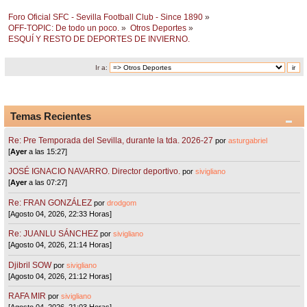
Foro Oficial SFC - Sevilla Football Club - Since 1890
»
OFF-TOPIC: De todo un poco.
»
Otros Deportes
»
ESQUÍ Y RESTO DE DEPORTES DE INVIERNO.
Ir a:
Temas Recientes
Re: Pre Temporada del Sevilla, durante la tda. 2026-27
por
asturgabriel
[
Ayer
a las 15:27]
JOSÉ IGNACIO NAVARRO. Director deportivo.
por
sivigliano
[
Ayer
a las 07:27]
Re: FRAN GONZÁLEZ
por
drodgom
[Agosto 04, 2026, 22:33 Horas]
Re: JUANLU SÁNCHEZ
por
sivigliano
[Agosto 04, 2026, 21:14 Horas]
Djibril SOW
por
sivigliano
[Agosto 04, 2026, 21:12 Horas]
RAFA MIR
por
sivigliano