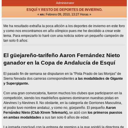
Administrator
ESQUÍ Y RESTO DE DEPORTES DE INVIERNO.
«
en:
Febrero 09, 2010, 13:27 Horas »
Me ha resultado extraña la poca afición a los deportes de invierno en este foro
y como nos encontramos en año olímpico pues me he decidido a crear este
tema. Para empezarlo lo haré con una noticia sobre un pequeño campeón de
tan solo 6 años:
El güejareño-tarifeño Aaron Fernández Nieto
ganador en la Copa de Andalucía de Esquí
El pasado fin de semana se disputaron en la "Pista Prado de las Monjas" de
Sierra Nevada dos carreras correspondientes
a las modalidades de Gigante
y Supergigante.
Con una gran convocatoria, fueron muchos los clubes que participaron en la
competición, siendo los madrileños quienes dominaron nuestras pistas en
Alevines I y Alevines II. No obstante, en la categoría de Gorriones Masculina,
el podio tuvo nombre andaluz, y como no, güejareño. El pequeño
Aaron
Fernández Nieto (Club Xtrem Telemark),
se alzó con
los primeros puestos
en ambas modalidades
a sus tan solo 6 años de edad.
La jornada concluyó con la entrega de premios a la que asistió la directora de