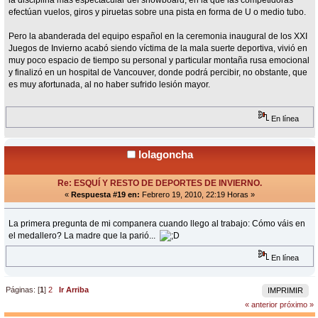
efectúan vuelos, giros y piruetas sobre una pista en forma de U o medio tubo.
Pero la abanderada del equipo español en la ceremonia inaugural de los XXI
Juegos de Invierno acabó siendo víctima de la mala suerte deportiva, vivió en
muy poco espacio de tiempo su personal y particular montaña rusa emocional
y finalizó en un hospital de Vancouver, donde podrá percibir, no obstante, que
es muy afortunada, al no haber sufrido lesión mayor.
En línea
lolagoncha
Re: ESQUÍ Y RESTO DE DEPORTES DE INVIERNO.
«
Respuesta #19 en:
Febrero 19, 2010, 22:19 Horas »
La primera pregunta de mi companera cuando llego al trabajo: Cómo váis en
el medallero? La madre que la parió...
En línea
Páginas: [
1
]
2
Ir Arriba
IMPRIMIR
« anterior
próximo »