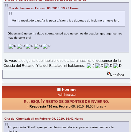
Cita de: hwuan en Febrero 09, 2010, 13:27 Horas
Me ha resultado extraña la poca afición a los deportes de invierno en este foro
Güesmasté no se ha dado cuenta usted que no somos de esquiar, que aquí somos
más de sexo oral
No veas la de gente que habia el otro dia para hacerse el descenso de la
Cuesta del Rosario. Y la del Bacalao, ni hablamos.
En línea
hwuan
Administrator
Re: ESQUÍ Y RESTO DE DEPORTES DE INVIERNO.
«
Respuesta #16 en:
Febrero 09, 2010, 16:58 Horas »
Cita de: Chumbaispil en Febrero 09, 2010, 16:42 Horas
Ah, por cierto Sheriff, que ya me chirrió cuando lo vi pero no quise tirarme a la
piscina.