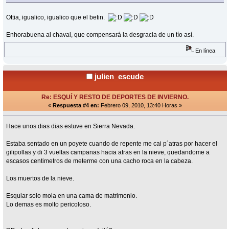
Ottia, igualico, igualico que el betin.
Enhorabuena al chaval, que compensará la desgracia de un tío así.
En línea
julien_escude
Re: ESQUÍ Y RESTO DE DEPORTES DE INVIERNO.
«
Respuesta #4 en:
Febrero 09, 2010, 13:40 Horas »
Hace unos dias dias estuve en Sierra Nevada.
Estaba sentado en un poyete cuando de repente me cai p´atras por hacer el
gilipollas y di 3 vueltas campanas hacia atras en la nieve, quedandome a
escasos centimetros de meterme con una cacho roca en la cabeza.
Los muertos de la nieve.
Esquiar solo mola en una cama de matrimonio.
Lo demas es molto pericoloso.