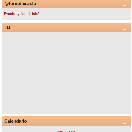
@forooficialsfc
Tweets by forooficialsfc
FB
Calendario
Agosto 2026