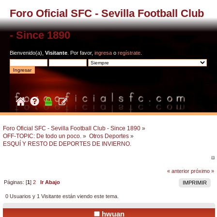
Foro Oficial SFC - Sevilla Football Club
- Since 1890
Bienvenido(a),
Visitante
. Por favor,
ingresa
o
regístrate
.
Foro Oficial SFC - Sevilla Football Club - Since 1890
»
OFF-TOPIC: De todo un poco.
»
Otros Deportes
»
ESQUÍ Y RESTO DE DEPORTES DE INVIERNO.
« anterior
próximo »
Páginas: [
1
]
2
Ir Abajo
IMPRIMIR
0 Usuarios y 1 Visitante están viendo este tema.
hwuan