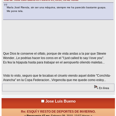
María José Rienda, sin ser una máquina, siempre me ha parecido bastante guapa.
Me pone tela.
Que Dios te conserve el olfato, porque de vista andas a la par que Stewie
Wonder...Le podrias hacer los coros en el "I just called to say I love you".
Es fea la hijaputa hasta para trabajar en el aeropuerto oliendo maletas...
Visto lo visto, seguro que te tocabas el ciruelo viendo aquel doble "Conchita-
Arancha" en la Copa Federacion...Virgencita que me quede como estoy...
En línea
Jose Luis Bueno
Re: ESQUÍ Y RESTO DE DEPORTES DE INVIERNO.
«
Respuesta #7 en:
Febrero 09, 2010, 13:57 Horas »