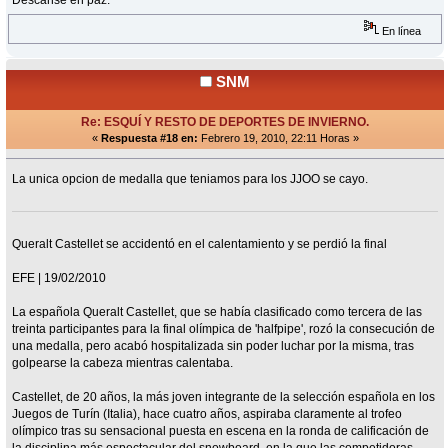
En línea
SNM
Re: ESQUÍ Y RESTO DE DEPORTES DE INVIERNO.
«
Respuesta #18 en:
Febrero 19, 2010, 22:11 Horas »
La unica opcion de medalla que teniamos para los JJOO se cayo.
Queralt Castellet se accidentó en el calentamiento y se perdió la final
EFE | 19/02/2010
La española Queralt Castellet, que se había clasificado como tercera de las
treinta participantes para la final olímpica de 'halfpipe', rozó la consecución de
una medalla, pero acabó hospitalizada sin poder luchar por la misma, tras
golpearse la cabeza mientras calentaba.
Castellet, de 20 años, la más joven integrante de la selección española en los
Juegos de Turín (Italia), hace cuatro años, aspiraba claramente al trofeo
olímpico tras su sensacional puesta en escena en la ronda de calificación de
la disciplina más espectacular del snowboard, en la que las competidoras