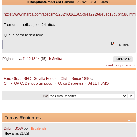
«
Respuesta #290 en:
Febrero 12, 2024, 08:31 Horas »
https://www.marca.com/atletismo/2024/02/11/65c94a29268e3ec17c8b4586.html
Tremenda noticia, con 24 años.
Que la tierra le sea leve
En línea
Páginas:
1
...
11
12
13
14
[
15
]
Ir Arriba
IMPRIMIR
« anterior
próximo »
Foro Oficial SFC - Sevilla Football Club - Since 1890
»
OFF-TOPIC: De todo un poco.
»
Otros Deportes
»
ATLETISMO
Ir a:
Temas Recientes
Djibril SOW
por
Hispalensis
[
Hoy
a las 21:52]