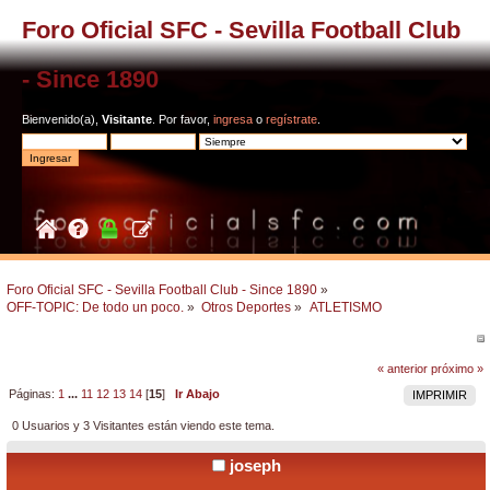
Foro Oficial SFC - Sevilla Football Club
- Since 1890
Bienvenido(a),
Visitante
. Por favor,
ingresa
o
regístrate
.
Foro Oficial SFC - Sevilla Football Club - Since 1890
»
OFF-TOPIC: De todo un poco.
»
Otros Deportes
»
ATLETISMO
« anterior
próximo »
Páginas:
1
...
11
12
13
14
[
15
]
Ir Abajo
IMPRIMIR
0 Usuarios y 3 Visitantes están viendo este tema.
joseph