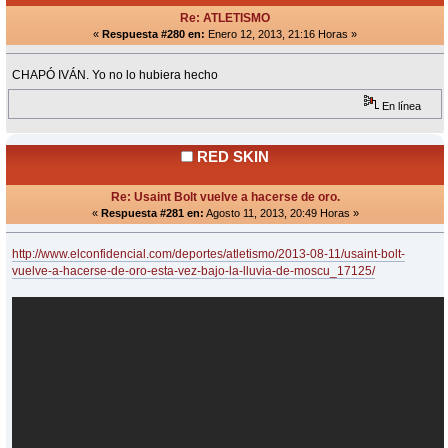
Re: ATLETISMO
«
Respuesta #280 en:
Enero 12, 2013, 21:16 Horas »
CHAPÓ IVÁN. Yo no lo hubiera hecho
En línea
RED SKIN
Re: Usaint Bolt vuelve a hacerse de oro.
«
Respuesta #281 en:
Agosto 11, 2013, 20:49 Horas »
http://www.elconfidencial.com/deportes/atletismo/2013-08-11/usaint-bolt-
vuelve-a-hacerse-de-oro-esta-vez-bajo-la-lluvia-de-moscu_17125/