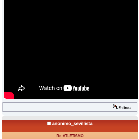
En línea
anonimo_sevillista
Re:ATLETISMO