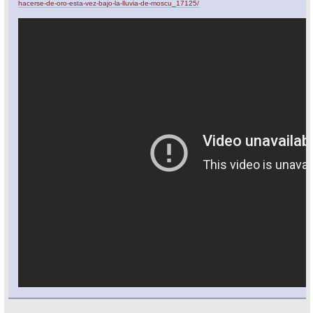
hacerse-de-oro-esta-vez-bajo-la-lluvia-de-moscu_17125/