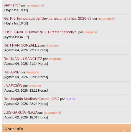
Sevilla "C"
por
asturgabriel
[
Hoy
a las 18:13]
Re: Pre Temporada del Sevilla, durante la tda. 2026-27
por
asturgabriel
[
Hoy
a las 18:08]
JOSÉ IGNACIO NAVARRO. Director deportivo.
por
sivigliano
[
Ayer
a las 07:27]
Re: FRAN GONZÁLEZ
por
drodgom
[Agosto 04, 2026, 22:33 Horas]
Re: JUANLU SÁNCHEZ
por
sivigliano
[Agosto 04, 2026, 21:14 Horas]
RAFA MIR
por
sivigliano
[Agosto 04, 2026, 21:03 Horas]
LA AFICIÓN
por
arrebato
[Agosto 03, 2026, 13:11 Horas]
Re: Joaquín Martínez Gauna- OSO
por
Si o Si
[Agosto 02, 2026, 22:24 Horas]
LUIS GARCÍA PLAZA
por
asturgabriel
[Agosto 02, 2026, 16:31 Horas]
User Info