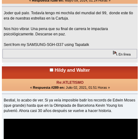
«
Respuesta #288 en:
Mayo 09, 2014, 01:14 Horas »
Joder qué palo. Todavía tengo mi mochila del mundial del 99, donde este tío
era de nuestras estrellas en la Cartuja.
Nos hizo vibrar. Una pena que su final de carrera le impactara
psicológicamente. Descanse en paz.
Sent from my SAMSUNG-SGH-I337 using Tapatalk
En línea
Hildy and Walter
Re:ATLETISMO
«
Respuesta #289 en:
Julio 02, 2021, 01:51 Horas »
Bestial, lo acabo de ver. Si ya veía imposible batir los records de Edwin Moses
(que grande) hasta que en la Olimpiada de Barcelona Kevin Young los
pulverió. Ahora casi 30 años después se vuelve a hacer historia.