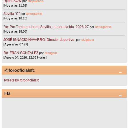
Djibril SOW
por
Hispalensis
[
Hoy
a las 21:52]
Sevilla "C"
por
asturgabriel
[
Hoy
a las 18:13]
Re: Pre Temporada del Sevilla, durante la tda. 2026-27
por
asturgabriel
[
Hoy
a las 18:08]
JOSÉ IGNACIO NAVARRO. Director deportivo.
por
sivigliano
[
Ayer
a las 07:27]
Re: FRAN GONZÁLEZ
por
drodgom
[Agosto 04, 2026, 22:33 Horas]
@forooficialsfc
Tweets by forooficialsfc
FB