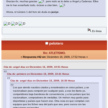
Gracias tío, muchas gracias
, pero todo se lo debo a Ángel y Cadenas. Ellos
me lo han enseñado todo, incluso a citar bien.
Ahora, el número 1 del foro sin duda es
javiye
.
En línea
pelotero
Re: ATLETISMO.
«
Respuesta #42 en:
Diciembre 18, 2009, 17:52 Horas »
Cita de: angel diaz en Diciembre 16, 2009, 10:51 Horas
Cita de: pelotero en Diciembre 16, 2009, 10:41 Horas
Cita de: angel diaz en Diciembre 15, 2009, 16:30 Horas
Los que siendo nacidos criados y ensolerados en otros países, y se
nacionalizan para competir por cualquier país, a eso les llamo yo,
competidores baja banderas de conveniencia, y a los países que los
nacionalizan, compradores de medallas. Un mohon muy gordo para
deportistas y países que hacen eso. Otra cosa es que compitan con
equipos que los fichen sea del país que sea, pero nunca con las
selecciones nacionales