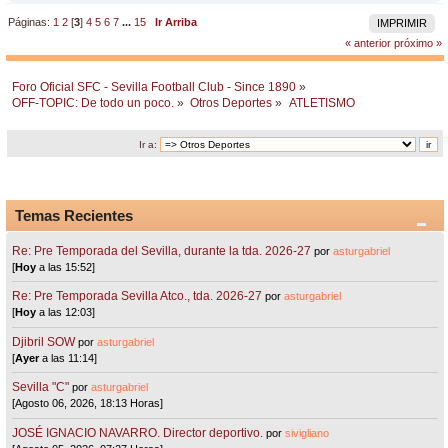
Páginas:
1
2
[
3
]
4
5
6
7
...
15
Ir Arriba
IMPRIMIR
« anterior
próximo »
Foro Oficial SFC - Sevilla Football Club - Since 1890
»
OFF-TOPIC: De todo un poco.
»
Otros Deportes
»
ATLETISMO
Ir a:
Temas Recientes
Re: Pre Temporada del Sevilla, durante la tda. 2026-27
por
asturgabriel
[
Hoy
a las 15:52]
Re: Pre Temporada Sevilla Atco., tda. 2026-27
por
asturgabriel
[
Hoy
a las 12:03]
Djibril SOW
por
asturgabriel
[
Ayer
a las 11:14]
Sevilla "C"
por
asturgabriel
[Agosto 06, 2026, 18:13 Horas]
JOSÉ IGNACIO NAVARRO. Director deportivo.
por
sivigliano