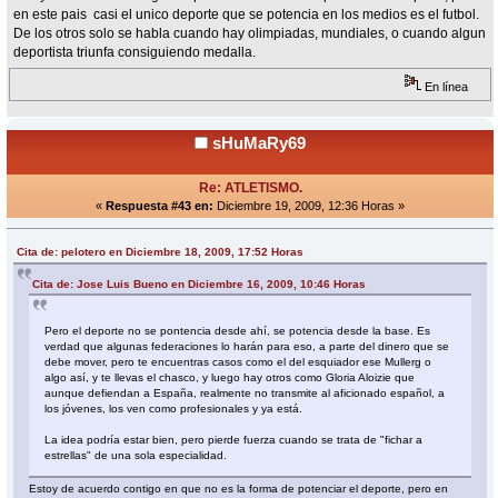
en este pais casi el unico deporte que se potencia en los medios es el futbol.
De los otros solo se habla cuando hay olimpiadas, mundiales, o cuando algun
deportista triunfa consiguiendo medalla.
En línea
sHuMaRy69
Re: ATLETISMO.
«
Respuesta #43 en:
Diciembre 19, 2009, 12:36 Horas »
Cita de: pelotero en Diciembre 18, 2009, 17:52 Horas
Cita de: Jose Luis Bueno en Diciembre 16, 2009, 10:46 Horas
Pero el deporte no se pontencia desde ahí, se potencia desde la base. Es
verdad que algunas federaciones lo harán para eso, a parte del dinero que se
debe mover, pero te encuentras casos como el del esquiador ese Mullerg o
algo así, y te llevas el chasco, y luego hay otros como Gloria Aloizie que
aunque defiendan a España, realmente no transmite al aficionado español, a
los jóvenes, los ven como profesionales y ya está.
La idea podría estar bien, pero pierde fuerza cuando se trata de "fichar a
estrellas" de una sola especialidad.
Estoy de acuerdo contigo en que no es la forma de potenciar el deporte, pero en