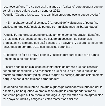
reconoce su "error", dice que está pasando un "calvario" pero asegura que no
se retira y que quiere estar en Londres 2012
Paquillo: "Cuando las cosas no te van bien crees que eso te puede ayudar"
* El marchador español se mostró "arrepentido" y dispuesto a "pagar" su
castigo, aunque está "molesto porque se han dicho muchas barbaridades"
Paquillo Fernández, suspendido cautelarmente por la Federación Española
de Atletismo tras reconocer que ha estado en posesión de sustancias
prohibidas, ha afirmado que está pasando "un calvario" y espera "competir en
los Juegos de Londres 2012 con todas las garantías".
"El deporte de élite es muy exigente y sacrificado y parece que si no ganas
una medalla no eres nadie"
El atleta andaluz ha explicado en conferencia de prensa que "las cosas se
tienen que hacer bien" y ha reconocido que él no lo hizo, por lo que se ha
mostrado "arrepentido" y dispuesto a "pagar" su castigo, aunque está "molesto
porque se han dicho muchas barbaridades".
Ha añadido que no le preocupa que algunos patrocinadores le puedan dar la
espalda y no ha querido valorar la sanción que le correspondería tras su
confesión porque al final "será lo que diga la ley", mientras que ha agradecido
"el apoyo de familia y amigos en estos momentos difíciles".