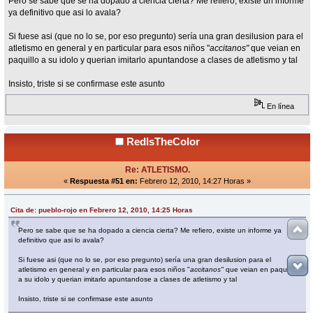
Pero se sabe que se ha dopado a ciencia cierta? Me refiero, existe un informe
ya definitivo que asi lo avala?
Si fuese asi (que no lo se, por eso pregunto) sería una gran desilusion para el
atletismo en general y en particular para esos niños "
accitanos"
que veian en
paquillo a su idolo y querian imitarlo apuntandose a clases de atletismo y tal
Insisto, triste si se confirmase este asunto
En línea
RedIsTheColor
Re: ATLETISMO.
«
Respuesta #51 en:
Febrero 12, 2010, 14:27 Horas »
Cita de: pueblo-rojo en Febrero 12, 2010, 14:25 Horas
Pero se sabe que se ha dopado a ciencia cierta? Me refiero, existe un informe ya
definitivo que asi lo avala?
Si fuese asi (que no lo se, por eso pregunto) sería una gran desilusion para el
atletismo en general y en particular para esos niños "
accitanos"
que veian en paquillo
a su idolo y querian imitarlo apuntandose a clases de atletismo y tal
Insisto, triste si se confirmase este asunto