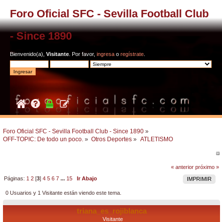
Foro Oficial SFC - Sevilla Football Club
- Since 1890
Bienvenido(a),
Visitante
. Por favor,
ingresa
o
regístrate
.
Foro Oficial SFC - Sevilla Football Club - Since 1890
»
OFF-TOPIC: De todo un poco.
»
Otros Deportes
»
ATLETISMO
« anterior
próximo »
Páginas:
1
2
[
3
]
4
5
6
7
...
15
Ir Abajo
IMPRIMIR
0 Usuarios y 1 Visitante están viendo este tema.
triana_es_rojiblanca
Visitante