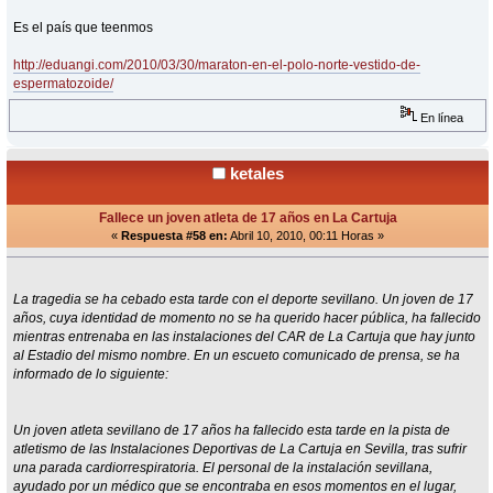
Es el país que teenmos
http://eduangi.com/2010/03/30/maraton-en-el-polo-norte-vestido-de-
espermatozoide/
En línea
ketales
Fallece un joven atleta de 17 años en La Cartuja
«
Respuesta #58 en:
Abril 10, 2010, 00:11 Horas »
La tragedia se ha cebado esta tarde con el deporte sevillano. Un joven de 17
años, cuya identidad de momento no se ha querido hacer pública, ha fallecido
mientras entrenaba en las instalaciones del CAR de La Cartuja que hay junto
al Estadio del mismo nombre. En un escueto comunicado de prensa, se ha
informado de lo siguiente:
Un joven atleta sevillano de 17 años ha fallecido esta tarde en la pista de
atletismo de las Instalaciones Deportivas de La Cartuja en Sevilla, tras sufrir
una parada cardiorrespiratoria. El personal de la instalación sevillana,
ayudado por un médico que se encontraba en esos momentos en el lugar,