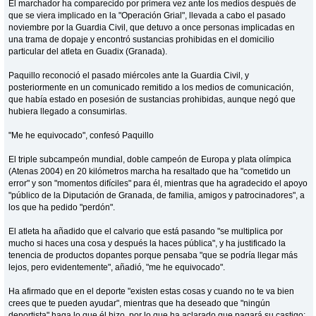
El marchador ha comparecido por primera vez ante los medios después de
que se viera implicado en la "Operación Grial", llevada a cabo el pasado
noviembre por la Guardia Civil, que detuvo a once personas implicadas en
una trama de dopaje y encontró sustancias prohibidas en el domicilio
particular del atleta en Guadix (Granada).
Paquillo reconoció el pasado miércoles ante la Guardia Civil, y
posteriormente en un comunicado remitido a los medios de comunicación,
que había estado en posesión de sustancias prohibidas, aunque negó que
hubiera llegado a consumirlas.
"Me he equivocado", confesó Paquillo
El triple subcampeón mundial, doble campeón de Europa y plata olímpica
(Atenas 2004) en 20 kilómetros marcha ha resaltado que ha "cometido un
error" y son "momentos difíciles" para él, mientras que ha agradecido el apoyo
"público de la Diputación de Granada, de familia, amigos y patrocinadores", a
los que ha pedido "perdón".
El atleta ha añadido que el calvario que está pasando "se multiplica por
mucho si haces una cosa y después la haces pública", y ha justificado la
tenencia de productos dopantes porque pensaba "que se podría llegar más
lejos, pero evidentemente", añadió, "me he equivocado".
Ha afirmado que en el deporte "existen estas cosas y cuando no te va bien
crees que te pueden ayudar", mientras que ha deseado que "ningún
deportista" haga lo que él hizo, por lo que ha aclarado que pagará su castigo: