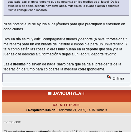
este pais casi el unico deporte que se potencia en los medios es el futbol. De los
otros solo se habla cuando hay olimpiadas, mundiales, o cuando algun deportista
triunfa consiguiendo medalla.
Ni se potencia, ni se ayuda a los jóvenes para que practiquen y entrenen en
condiciones.
Hoy en día es muy difícil compaginar estudios y deporte (a nivel "profesional"
me refiero) para un estudiante de instituto e imposible para un universitario. Y
tal y como están las cosas, o eres muy bueno en el deporte que sea y te la
juegas o te dedicas a tu formación y dejas a un lado tu deporte favorito.
Las estrellitas no sirven de nada, salvo para que salga el presidente de la
federación de turno para colocarse la medalla correspondiente.
En línea
JAVIOUHYEAH
Re: ATLETISMO.
«
Respuesta #44 en:
Diciembre 21, 2009, 14:15 Horas »
marca.com