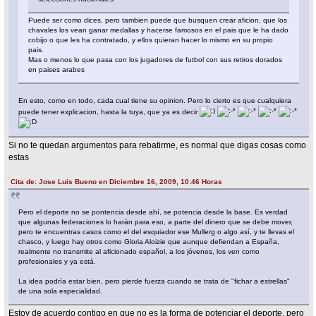
Puede ser como dices, pero tambien puede que busquen crear aficion, que los
chavales los vean ganar medallas y hacerse famosos en el pais que le ha dado
cobijo o que les ha contratado, y ellos quieran hacer lo mismo en su propio
pais.
Mas o menos lo que pasa con los jugadores de futbol con sus retiros dorados
en paises arabes
En esto, como en todo, cada cual tiene su opinion. Pero lo cierto es que cualquiera
puede tener explicacion, hasta la tuya, que ya es decir
Si no te quedan argumentos para rebatirme, es normal que digas cosas como
estas
Cita de: Jose Luis Bueno en Diciembre 16, 2009, 10:46 Horas
Pero el deporte no se pontencia desde ahí, se potencia desde la base. Es verdad
que algunas federaciones lo harán para eso, a parte del dinero que se debe mover,
pero te encuentras casos como el del esquiador ese Mullerg o algo así, y te llevas el
chasco, y luego hay otros como Gloria Aloizie que aunque defiendan a España,
realmente no transmite al aficionado español, a los jóvenes, los ven como
profesionales y ya está.
La idea podría estar bien, pero pierde fuerza cuando se trata de "fichar a estrellas"
de una sola especialidad.
Estoy de acuerdo contigo en que no es la forma de potenciar el deporte, pero