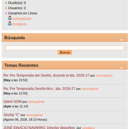
Oculto(s): 0
Usuarios: 2
Usuarios en Línea:
asturgabriel
drodgom
Búsqueda
Temas Recientes
Re: Pre Temporada del Sevilla, durante la tda. 2026-27
por
asturgabriel
[
Hoy
a las 15:52]
Re: Pre Temporada Sevilla Atco., tda. 2026-27
por
asturgabriel
[
Hoy
a las 12:03]
Djibril SOW
por
asturgabriel
[
Ayer
a las 11:14]
Sevilla "C"
por
asturgabriel
[Agosto 06, 2026, 18:13 Horas]
JOSÉ IGNACIO NAVARRO. Director deportivo.
por
sivigliano