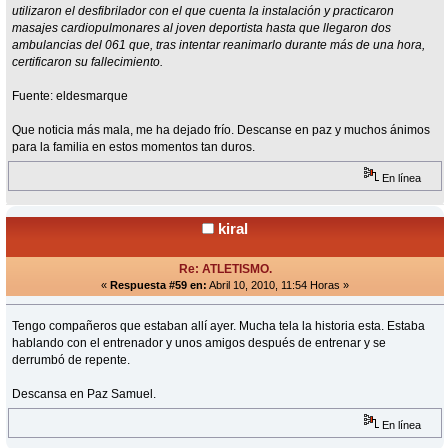
utilizaron el desfibrilador con el que cuenta la instalación y practicaron
masajes cardiopulmonares al joven deportista hasta que llegaron dos
ambulancias del 061 que, tras intentar reanimarlo durante más de una hora,
certificaron su fallecimiento.
Fuente: eldesmarque
Que noticia más mala, me ha dejado frío. Descanse en paz y muchos ánimos
para la familia en estos momentos tan duros.
En línea
kiral
Re: ATLETISMO.
«
Respuesta #59 en:
Abril 10, 2010, 11:54 Horas »
Tengo compañeros que estaban allí ayer. Mucha tela la historia esta. Estaba
hablando con el entrenador y unos amigos después de entrenar y se
derrumbó de repente.
Descansa en Paz Samuel.
En línea