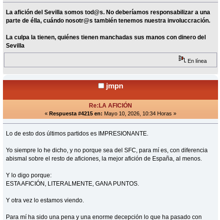
La afición del Sevilla somos tod@s. No deberíamos responsabilizar a una
parte de élla, cuándo nosotr@s también tenemos nuestra involuccración.
La culpa la tienen, quiénes tienen manchadas sus manos con dinero del
Sevilla
En línea
jmpn
Re:LA AFICIÓN
«
Respuesta #4215 en:
Mayo 10, 2026, 10:34 Horas »
Lo de esto dos últimos partidos es IMPRESIONANTE.
Yo siempre lo he dicho, y no porque sea del SFC, para mí es, con diferencia
abismal sobre el resto de aficiones, la mejor afición de España, al menos.
Y lo digo porque:
ESTA AFICIÓN, LITERALMENTE, GANA PUNTOS.
Y otra vez lo estamos viendo.
Para mí ha sido una pena y una enorme decepción lo que ha pasado con