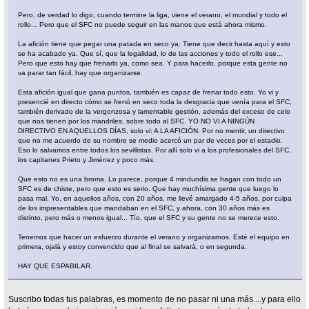
Pero, de verdad lo digo, cuando termine la liga, viene el verano, el mundial y todo el
rollo... Pero que el SFC no puede seguir en las manos que está ahora mismo.
La afición tiene que pegar una patada en seco ya. Tiene que decir hasta aquí y esto
se ha acabado ya. Que sí, que la legalidad, lo de las acciones y todo el rollo ese...
Pero que esto hay que frenarlo ya, como sea. Y para hacerlo, porque esta gente no
va parar tan fácil, hay que organizarse.
Esta afición igual que gana puntos, también es capaz de frenar todo esto. Yo vi y
presencié en directo cómo se frenó en seco toda la desgracia que venía para el SFC,
también derivado de la vergonzosa y lamentable gestión, además del exceso de celo
que nos tienen por los mandriles, sobre todo al SFC. YO NO VI A NINGÚN
DIRECTIVO EN AQUELLOS DÍAS, solo vi: A LA AFICIÓN. Por no mentir, un directivo
que no me acuerdo de su nombre se medio acercó un par de veces por el estadio.
Eso lo salvamos entre todos los sevillistas. Por allí solo vi a los profesionales del SFC,
los capitanes Prieto y Jiménez y poco más.
Que esto no es una broma. Lo parece, porque 4 mindundis se hagan con todo un
SFC es de chiste, pero que esto es serio. Que hay muchísima gente que luego lo
pasa mal. Yo, en aquellos años, con 20 años, me llevé amargado 4-5 años, por culpa
de los impresentables que mandaban en el SFC, y ahora, con 30 años más es
distinto, pero más o menos igual... Tío, que el SFC y su gente no se merece esto.
Tenemos que hacer un esfuerzo durante el verano y organizarnos. Esté el equipo en
primera, ojalá y estoy convencido que al final se salvará, o en segunda.
HAY QUE ESPABILAR.
Suscribo todas tus palabras, es momento de no pasar ni una más....y para ello