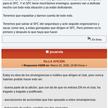
para el SFC. Y el SFC tiene muchísimos enemigos, quienes van a disfrutar
mucho con todo esta situación y ya están disfrutando.
Tenemos que espabilar y darnos cuenta de todo esto.
Tenemos que salvar al SFC del segundazo y acto seguido organizarnos y
sacar, como sea, a estas garrapatas que dirigen el SFC. Pero primero es lo
primero y después lo que haya que hacer.
En línea
jocarvia
Re:LA AFICIÓN
«
Respuesta #4208 en:
Marzo 21, 2026, 23:08 Horas »
Estoy es obra de los sinvergüenzas e inútiles que dirigen el club, pero nunca
habrían podido hacer esto sin:
- buena parte de la afición, que con tal de que no entrara DN en el club, ha
tragado y tragado y justificado.
- asociaciones de accionistas que han apoyado a estos sinvergüenzas.