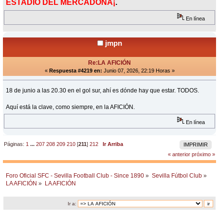
ESTADIO DEL MERCADONA¡
.
En línea
jmpn
Re:LA AFICIÓN
«
Respuesta #4219 en:
Junio 07, 2026, 22:19 Horas »
18 de junio a las 20.30 en el gol sur, ahí es dónde hay que estar. TODOS.
Aquí está la clave, como siempre, en la AFICIÓN.
En línea
Páginas:
1
...
207
208
209
210
[
211
]
212
Ir Arriba
IMPRIMIR
« anterior
próximo »
Foro Oficial SFC - Sevilla Football Club - Since 1890
»
Sevilla Fútbol Club
»
LA AFICIÓN
»
LA AFICIÓN
Ir a: