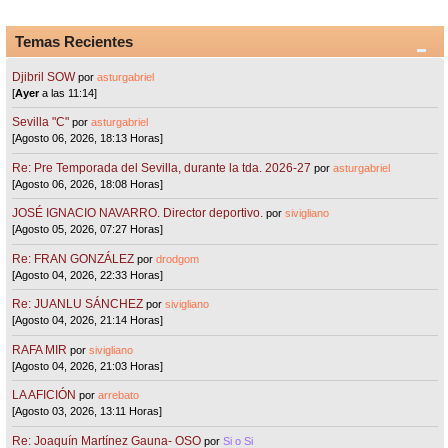
Temas Recientes
Djibril SOW
por
asturgabriel
[
Ayer
a las 11:14]
Sevilla "C"
por
asturgabriel
[Agosto 06, 2026, 18:13 Horas]
Re: Pre Temporada del Sevilla, durante la tda. 2026-27
por
asturgabriel
[Agosto 06, 2026, 18:08 Horas]
JOSÉ IGNACIO NAVARRO. Director deportivo.
por
sivigliano
[Agosto 05, 2026, 07:27 Horas]
Re: FRAN GONZÁLEZ
por
drodgom
[Agosto 04, 2026, 22:33 Horas]
Re: JUANLU SÁNCHEZ
por
sivigliano
[Agosto 04, 2026, 21:14 Horas]
RAFA MIR
por
sivigliano
[Agosto 04, 2026, 21:03 Horas]
LA AFICIÓN
por
arrebato
[Agosto 03, 2026, 13:11 Horas]
Re: Joaquín Martínez Gauna- OSO
por
Si o Si