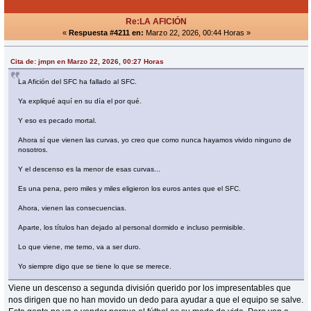
Re:LA AFICIÓN
«
Respuesta #4211 en:
Marzo 22, 2026, 00:44 Horas »
Cita de: jmpn en Marzo 22, 2026, 00:27 Horas
La Afición del SFC ha fallado al SFC.
Ya expliqué aquí en su día el por qué.
Y eso es pecado mortal.
Ahora sí que vienen las curvas, yo creo que como nunca hayamos vivido ninguno de
nosotros.
Y el descenso es la menor de esas curvas...
Es una pena, pero miles y miles eligieron los euros antes que el SFC.
Ahora, vienen las consecuencias.
Aparte, los títulos han dejado al personal dormido e incluso permisible.
Lo que viene, me temo, va a ser duro.
Yo siempre digo que se tiene lo que se merece.
Viene un descenso a segunda división querido por los impresentables que
nos dirigen que no han movido un dedo para ayudar a que el equipo se salve.