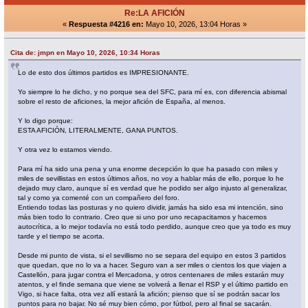
Re:LA AFICIÓN
«
Respuesta #4216 en:
Mayo 10, 2026, 13:04 Horas »
Cita de: jmpn en Mayo 10, 2026, 10:34 Horas
Lo de esto dos últimos partidos es IMPRESIONANTE.
Yo siempre lo he dicho, y no porque sea del SFC, para mí es, con diferencia abismal
sobre el resto de aficiones, la mejor afición de España, al menos.
Y lo digo porque:
ESTA AFICIÓN, LITERALMENTE, GANA PUNTOS.
Y otra vez lo estamos viendo.
Para mí ha sido una pena y una enorme decepción lo que ha pasado con miles y
miles de sevillistas en estos últimos años, no voy a hablar más de ello, porque lo he
dejado muy claro, aunque sí es verdad que he podido ser algo injusto al generalizar,
tal y como ya comenté con un compañero del foro.
Entiendo todas las posturas y no quiero dividir, jamás ha sido esa mi intención, sino
más bien todo lo contrario. Creo que si uno por uno recapacitamos y hacemos
autocrítica, a lo mejor todavía no está todo perdido, aunque creo que ya todo es muy
tarde y el tiempo se acorta.
Desde mi punto de vista, si el sevillismo no se separa del equipo en estos 3 partidos
que quedan, que no lo va a hacer. Seguro van a ser miles o cientos los que viajen a
Castellón, para jugar contra el Mercadona, y otros centenares de miles estarán muy
atentos, y el finde semana que viene se volverá a llenar el RSP y el último partido en
Vigo, si hace falta, otra vez allí estará la afición; pienso que sí se podrán sacar los
puntos para no bajar. No sé muy bien cómo, por fútbol, pero al final se sacarán.