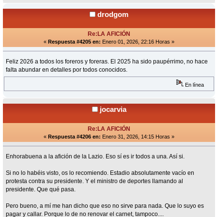
drodgom
Re:LA AFICIÓN
«
Respuesta #4205 en:
Enero 01, 2026, 22:16 Horas »
Feliz 2026 a todos los foreros y foreras. El 2025 ha sido paupérrimo, no hace
falta abundar en detalles por todos conocidos.
En línea
jocarvia
Re:LA AFICIÓN
«
Respuesta #4206 en:
Enero 31, 2026, 14:15 Horas »
Enhorabuena a la afición de la Lazio. Eso sí es ir todos a una. Así si.
Si no lo habéis visto, os lo recomiendo. Estadio absolutamente vacío en
protesta contra su presidente. Y el ministro de deportes llamando al
presidente. Que qué pasa.
Pero bueno, a mí me han dicho que eso no sirve para nada. Que lo suyo es
pagar y callar. Porque lo de no renovar el carnet, tampoco....