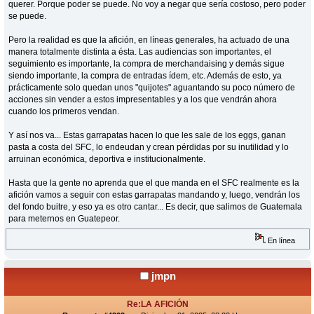
querer. Porque poder se puede. No voy a negar que sería costoso, pero poder
se puede.
Pero la realidad es que la afición, en líneas generales, ha actuado de una
manera totalmente distinta a ésta. Las audiencias son importantes, el
seguimiento es importante, la compra de merchandaising y demás sigue
siendo importante, la compra de entradas ídem, etc. Además de esto, ya
prácticamente solo quedan unos "quijotes" aguantando su poco número de
acciones sin vender a estos impresentables y a los que vendrán ahora
cuando los primeros vendan.
Y así nos va... Estas garrapatas hacen lo que les sale de los eggs, ganan
pasta a costa del SFC, lo endeudan y crean pérdidas por su inutilidad y lo
arruinan económica, deportiva e institucionalmente.
Hasta que la gente no aprenda que el que manda en el SFC realmente es la
afición vamos a seguir con estas garrapatas mandando y, luego, vendrán los
del fondo buitre, y eso ya es otro cantar... Es decir, que salimos de Guatemala
para meternos en Guatepeor.
En línea
jmpn
Re:LA AFICIÓN