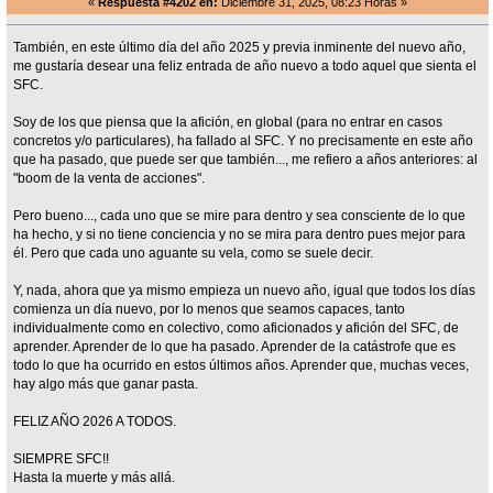
«
Respuesta #4202 en:
Diciembre 31, 2025, 08:23 Horas »
También, en este último día del año 2025 y previa inminente del nuevo año,
me gustaría desear una feliz entrada de año nuevo a todo aquel que sienta el
SFC.
Soy de los que piensa que la afición, en global (para no entrar en casos
concretos y/o particulares), ha fallado al SFC. Y no precisamente en este año
que ha pasado, que puede ser que también..., me refiero a años anteriores: al
"boom de la venta de acciones".
Pero bueno..., cada uno que se mire para dentro y sea consciente de lo que
ha hecho, y si no tiene conciencia y no se mira para dentro pues mejor para
él. Pero que cada uno aguante su vela, como se suele decir.
Y, nada, ahora que ya mismo empieza un nuevo año, igual que todos los días
comienza un día nuevo, por lo menos que seamos capaces, tanto
individualmente como en colectivo, como aficionados y afición del SFC, de
aprender. Aprender de lo que ha pasado. Aprender de la catástrofe que es
todo lo que ha ocurrido en estos últimos años. Aprender que, muchas veces,
hay algo más que ganar pasta.
FELIZ AÑO 2026 A TODOS.
SIEMPRE SFC!!
Hasta la muerte y más allá.