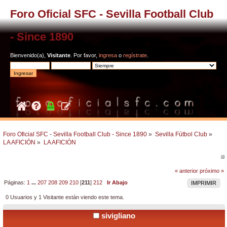
Foro Oficial SFC - Sevilla Football Club
- Since 1890
Bienvenido(a),
Visitante
. Por favor,
ingresa
o
regístrate
.
Foro Oficial SFC - Sevilla Football Club - Since 1890
»
Sevilla Fútbol Club
»
LA AFICIÓN
»
LA AFICIÓN
« anterior
próximo »
Páginas:
1
...
207
208
209
210
[
211
]
212
Ir Abajo
IMPRIMIR
0 Usuarios y 1 Visitante están viendo este tema.
sivigliano