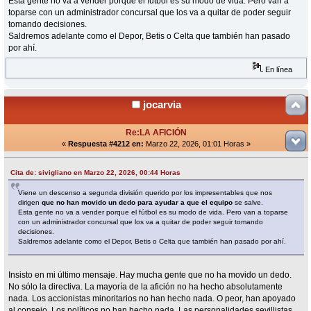
Esta gente no va a vender porque el fútbol es su modo de vida. Pero van a
toparse con un administrador concursal que los va a quitar de poder seguir
tomando decisiones.
Saldremos adelante como el Depor, Betis o Celta que también han pasado
por ahí.
En línea
jocarvia
Re:LA AFICIÓN
«
Respuesta #4212 en:
Marzo 22, 2026, 01:01 Horas »
Cita de: sivigliano en Marzo 22, 2026, 00:44 Horas
Viene un descenso a segunda división querido por los impresentables que nos
dirigen
que no han movido un dedo para ayudar a que el equipo
se salve.
Esta gente no va a vender porque el fútbol es su modo de vida. Pero van a toparse
con un administrador concursal que los va a quitar de poder seguir tomando
decisiones.
Saldremos adelante como el Depor, Betis o Celta que también han pasado por ahí.
Insisto en mi último mensaje. Hay mucha gente que no ha movido un dedo.
No sólo la directiva. La mayoría de la afición no ha hecho absolutamente
nada. Los accionistas minoritarios no han hecho nada. O peor, han apoyado
al consejo. Los políticos no han hecho nada. Las personalidades sevillistas