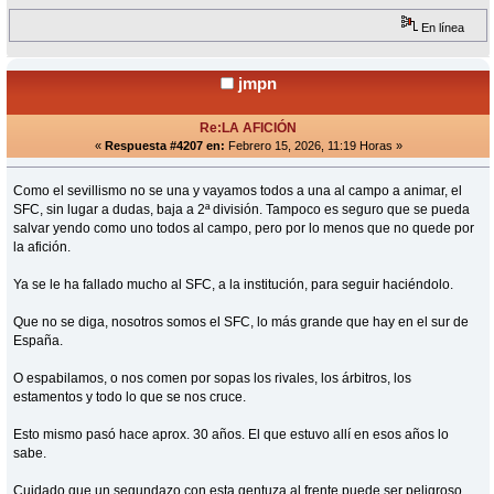
En línea
jmpn
Re:LA AFICIÓN
«
Respuesta #4207 en:
Febrero 15, 2026, 11:19 Horas »
Como el sevillismo no se una y vayamos todos a una al campo a animar, el
SFC, sin lugar a dudas, baja a 2ª división. Tampoco es seguro que se pueda
salvar yendo como uno todos al campo, pero por lo menos que no quede por
la afición.
Ya se le ha fallado mucho al SFC, a la institución, para seguir haciéndolo.
Que no se diga, nosotros somos el SFC, lo más grande que hay en el sur de
España.
O espabilamos, o nos comen por sopas los rivales, los árbitros, los
estamentos y todo lo que se nos cruce.
Esto mismo pasó hace aprox. 30 años. El que estuvo allí en esos años lo
sabe.
Cuidado que un segundazo con esta gentuza al frente puede ser peligroso