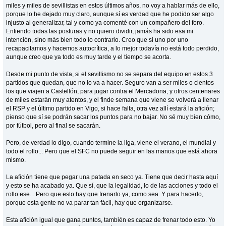
miles y miles de sevillistas en estos últimos años, no voy a hablar más de ello,
porque lo he dejado muy claro, aunque sí es verdad que he podido ser algo
injusto al generalizar, tal y como ya comenté con un compañero del foro.
Entiendo todas las posturas y no quiero dividir, jamás ha sido esa mi
intención, sino más bien todo lo contrario. Creo que si uno por uno
recapacitamos y hacemos autocrítica, a lo mejor todavía no está todo perdido,
aunque creo que ya todo es muy tarde y el tiempo se acorta.
Desde mi punto de vista, si el sevillismo no se separa del equipo en estos 3
partidos que quedan, que no lo va a hacer. Seguro van a ser miles o cientos
los que viajen a Castellón, para jugar contra el Mercadona, y otros centenares
de miles estarán muy atentos, y el finde semana que viene se volverá a llenar
el RSP y el último partido en Vigo, si hace falta, otra vez allí estará la afición;
pienso que sí se podrán sacar los puntos para no bajar. No sé muy bien cómo,
por fútbol, pero al final se sacarán.
Pero, de verdad lo digo, cuando termine la liga, viene el verano, el mundial y
todo el rollo... Pero que el SFC no puede seguir en las manos que está ahora
mismo.
La afición tiene que pegar una patada en seco ya. Tiene que decir hasta aquí
y esto se ha acabado ya. Que sí, que la legalidad, lo de las acciones y todo el
rollo ese... Pero que esto hay que frenarlo ya, como sea. Y para hacerlo,
porque esta gente no va parar tan fácil, hay que organizarse.
Esta afición igual que gana puntos, también es capaz de frenar todo esto. Yo