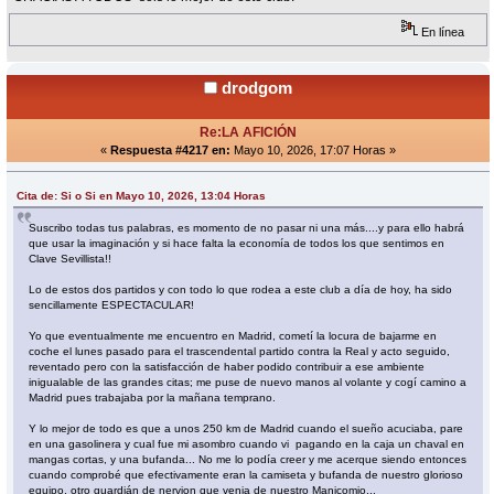
En línea
drodgom
Re:LA AFICIÓN
«
Respuesta #4217 en:
Mayo 10, 2026, 17:07 Horas »
Cita de: Si o Si en Mayo 10, 2026, 13:04 Horas
Suscribo todas tus palabras, es momento de no pasar ni una más....y para ello habrá
que usar la imaginación y si hace falta la economía de todos los que sentimos en
Clave Sevillista!!
Lo de estos dos partidos y con todo lo que rodea a este club a día de hoy, ha sido
sencillamente ESPECTACULAR!
Yo que eventualmente me encuentro en Madrid, cometí la locura de bajarme en
coche el lunes pasado para el trascendental partido contra la Real y acto seguido,
reventado pero con la satisfacción de haber podido contribuir a ese ambiente
inigualable de las grandes citas; me puse de nuevo manos al volante y cogí camino a
Madrid pues trabajaba por la mañana temprano.
Y lo mejor de todo es que a unos 250 km de Madrid cuando el sueño acuciaba, pare
en una gasolinera y cual fue mi asombro cuando vi pagando en la caja un chaval en
mangas cortas, y una bufanda... No me lo podía creer y me acerque siendo entonces
cuando comprobé que efectivamente eran la camiseta y bufanda de nuestro glorioso
equipo, otro guardián de nervion que venia de nuestro Manicomio...