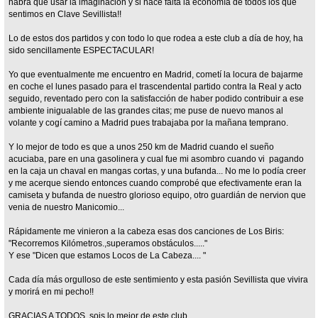
habrá que usar la imaginación y si hace falta la economía de todos los que
sentimos en Clave Sevillista!!
Lo de estos dos partidos y con todo lo que rodea a este club a día de hoy, ha
sido sencillamente ESPECTACULAR!
Yo que eventualmente me encuentro en Madrid, cometí la locura de bajarme
en coche el lunes pasado para el trascendental partido contra la Real y acto
seguido, reventado pero con la satisfacción de haber podido contribuir a ese
ambiente inigualable de las grandes citas; me puse de nuevo manos al
volante y cogí camino a Madrid pues trabajaba por la mañana temprano.
Y lo mejor de todo es que a unos 250 km de Madrid cuando el sueño
acuciaba, pare en una gasolinera y cual fue mi asombro cuando vi pagando
en la caja un chaval en mangas cortas, y una bufanda... No me lo podía creer
y me acerque siendo entonces cuando comprobé que efectivamente eran la
camiseta y bufanda de nuestro glorioso equipo, otro guardián de nervion que
venia de nuestro Manicomio...
Rápidamente me vinieron a la cabeza esas dos canciones de Los Biris:
"Recorremos Kilómetros.,superamos obstáculos....."
Y ese "Dicen que estamos Locos de La Cabeza.... "
Cada día más orgulloso de este sentimiento y esta pasión Sevillista que vivira
y morirá en mi pecho!!
GRACIAS A TODOS sois lo mejor de este club.