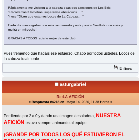
Rápidamente me vinieron a la cabeza esas dos canciones de Los Biris:
"Recorremos Kilómetros.,superamos obstáculos....."
Y ese "Dicen que estamos Locos de La Cabeza.... "
Cada día más orgulloso de este sentimiento y esta pasión Sevillista que vivira y
morirá en mi pecho!!
GRACIAS A TODOS sois lo mejor de este club.
Pues tremendo que hagáis ese esfuerzo. Chapó por todos ustedes. Locos de
la cabeza totalmente.
En línea
asturgabriel
Re:LA AFICIÓN
«
Respuesta #4218 en:
Mayo 14, 2026, 11:38 Horas »
NUESTRA
Perdiendo por 2 a 0 y dando una imagen desoladora,
AFICIÓN
estuvo siempre animando al equipo.
¡GRANDE POR TODOS LOS QUÉ ESTUVIERON EL