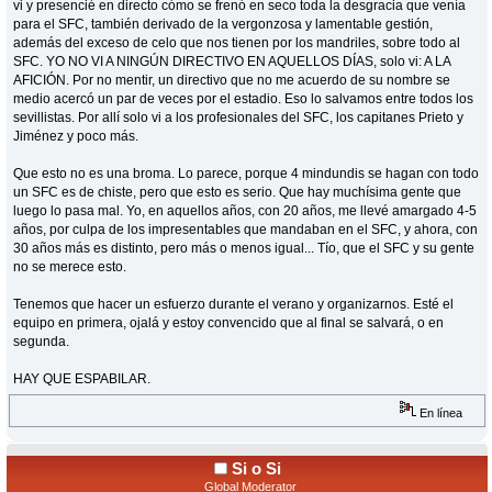
vi y presencié en directo cómo se frenó en seco toda la desgracia que venía
para el SFC, también derivado de la vergonzosa y lamentable gestión,
además del exceso de celo que nos tienen por los mandriles, sobre todo al
SFC. YO NO VI A NINGÚN DIRECTIVO EN AQUELLOS DÍAS, solo vi: A LA
AFICIÓN. Por no mentir, un directivo que no me acuerdo de su nombre se
medio acercó un par de veces por el estadio. Eso lo salvamos entre todos los
sevillistas. Por allí solo vi a los profesionales del SFC, los capitanes Prieto y
Jiménez y poco más.
Que esto no es una broma. Lo parece, porque 4 mindundis se hagan con todo
un SFC es de chiste, pero que esto es serio. Que hay muchísima gente que
luego lo pasa mal. Yo, en aquellos años, con 20 años, me llevé amargado 4-5
años, por culpa de los impresentables que mandaban en el SFC, y ahora, con
30 años más es distinto, pero más o menos igual... Tío, que el SFC y su gente
no se merece esto.
Tenemos que hacer un esfuerzo durante el verano y organizarnos. Esté el
equipo en primera, ojalá y estoy convencido que al final se salvará, o en
segunda.
HAY QUE ESPABILAR.
En línea
Si o Si
Global Moderator