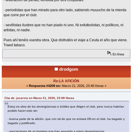
- federación de peñas, vendida por dos croquetas.
- periodistas que han mirado para otro lado, sabiendo muuucho de la mierda
que corre por el club.
- sevillistas ilustres que no han piado ni uno. Ni exfutbolistas, ni políticos, ni
artistas, ni nadie.
Pues ahí tenéis vuestra obra. Que disfrutéis el viaje a Ceuta el año que viene.
Traed tabaco.
En línea
drodgom
Re:LA AFICIÓN
«
Respuesta #4209 en:
Marzo 21, 2026, 23:48 Horas »
Cita de: jocarvia en Marzo 21, 2026, 23:08 Horas
Estoy es obra de los sinvergüenzas e inútiles que dirigen el club, pero nunca habrían
podido hacer esto sin:
- buena parte de la afición, que con tal de que no entrara DN en el club, ha tragado y
tragado y justificado.
- asociaciones de accionistas que han apoyado a estos sinvergüenzas.