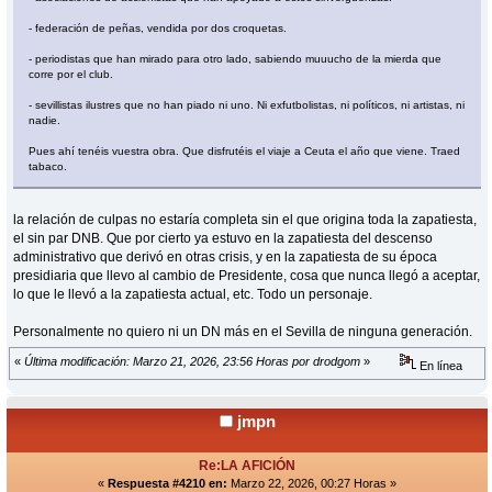
- federación de peñas, vendida por dos croquetas.
- periodistas que han mirado para otro lado, sabiendo muuucho de la mierda que
corre por el club.
- sevillistas ilustres que no han piado ni uno. Ni exfutbolistas, ni políticos, ni artistas, ni
nadie.
Pues ahí tenéis vuestra obra. Que disfrutéis el viaje a Ceuta el año que viene. Traed
tabaco.
la relación de culpas no estaría completa sin el que origina toda la zapatiesta,
el sin par DNB. Que por cierto ya estuvo en la zapatiesta del descenso
administrativo que derivó en otras crisis, y en la zapatiesta de su época
presidiaria que llevo al cambio de Presidente, cosa que nunca llegó a aceptar,
lo que le llevó a la zapatiesta actual, etc. Todo un personaje.
Personalmente no quiero ni un DN más en el Sevilla de ninguna generación.
«
Última modificación: Marzo 21, 2026, 23:56 Horas por drodgom
»
En línea
jmpn
Re:LA AFICIÓN
«
Respuesta #4210 en:
Marzo 22, 2026, 00:27 Horas »