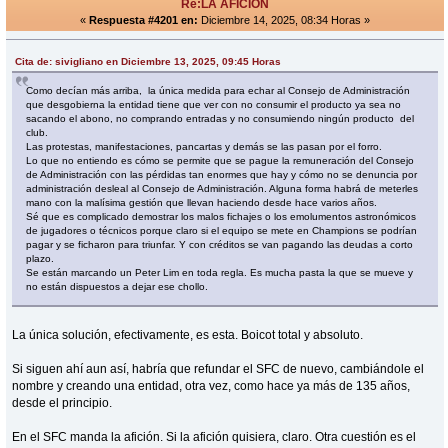
Re:LA AFICIÓN
«
Respuesta #4201 en:
Diciembre 14, 2025, 08:34 Horas »
Cita de: sivigliano en Diciembre 13, 2025, 09:45 Horas
Como decían más arriba, la única medida para echar al Consejo de Administración
que desgobierna la entidad tiene que ver con no consumir el producto ya sea no
sacando el abono, no comprando entradas y no consumiendo ningún producto del
club.
Las protestas, manifestaciones, pancartas y demás se las pasan por el forro.
Lo que no entiendo es cómo se permite que se pague la remuneración del Consejo
de Administración con las pérdidas tan enormes que hay y cómo no se denuncia por
administración desleal al Consejo de Administración. Alguna forma habrá de meterles
mano con la malísima gestión que llevan haciendo desde hace varios años.
Sé que es complicado demostrar los malos fichajes o los emolumentos astronómicos
de jugadores o técnicos porque claro si el equipo se mete en Champions se podrían
pagar y se ficharon para triunfar. Y con créditos se van pagando las deudas a corto
plazo.
Se están marcando un Peter Lim en toda regla. Es mucha pasta la que se mueve y
no están dispuestos a dejar ese chollo.
La única solución, efectivamente, es esta. Boicot total y absoluto.
Si siguen ahí aun así, habría que refundar el SFC de nuevo, cambiándole el
nombre y creando una entidad, otra vez, como hace ya más de 135 años,
desde el principio.
En el SFC manda la afición. Si la afición quisiera, claro. Otra cuestión es el