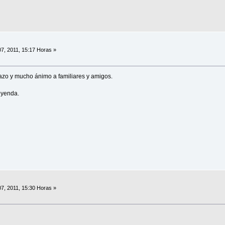
7, 2011, 15:17 Horas »
azo y mucho ánimo a familiares y amigos.
eyenda.
7, 2011, 15:30 Horas »