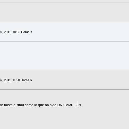
7, 2011, 10:56 Horas »
7, 2011, 11:50 Horas »
do hasta el final como lo que ha sido:UN CAMPEÓN.