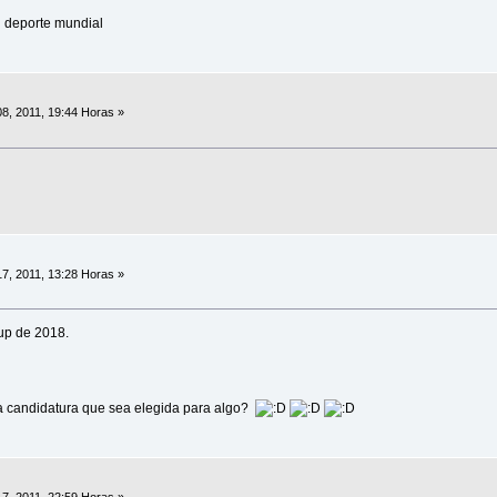
 deporte mundial
8, 2011, 19:44 Horas »
7, 2011, 13:28 Horas »
up de 2018.
a candidatura que sea elegida para algo?