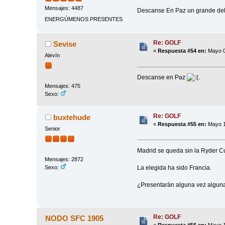
Mensajes: 4487
Descanse En Paz un grande del
ENERGÚMENOS PRESENTES
Re: GOLF
Sevise
«
Respuesta #54 en:
Mayo 0
Alevín
Descanse en Paz
.
Mensajes: 475
Sexo:
Re: GOLF
buxtehude
«
Respuesta #55 en:
Mayo 1
Senior
Madrid se queda sin la Ryder C
Mensajes: 2872
La elegida ha sido Francia.
Sexo:
¿Presentarán alguna vez algun
Re: GOLF
NODO SFC 1905