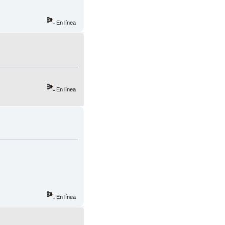
En línea
En línea
En línea