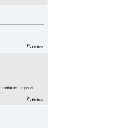
En línea
n señal de luto por el
ino.
En línea