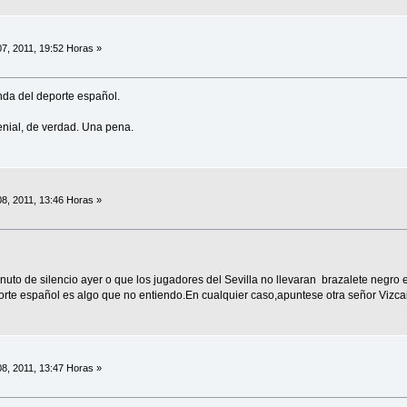
7, 2011, 19:52 Horas »
da del deporte español.
nial, de verdad. Una pena.
8, 2011, 13:46 Horas »
to de silencio ayer o que los jugadores del Sevilla no llevaran brazalete negro e
porte español es algo que no entiendo.En cualquier caso,apuntese otra señor Vizca
8, 2011, 13:47 Horas »