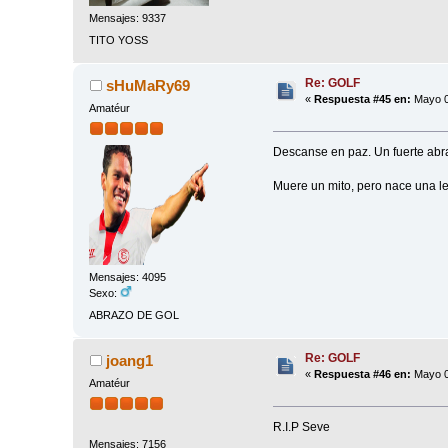
Mensajes: 9337
TITO YOSS
Re: GOLF
sHuMaRy69
«
Respuesta #45 en:
Mayo 0
Amatéur
Descanse en paz. Un fuerte abr
Muere un mito, pero nace una l
Mensajes: 4095
Sexo:
ABRAZO DE GOL
Re: GOLF
joang1
«
Respuesta #46 en:
Mayo 0
Amatéur
R.I.P Seve
Mensajes: 7156