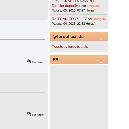
JOSÉ IGNACIO NAVARRO.
Director deportivo.
por
sivigliano
[Agosto 05, 2026, 07:27 Horas]
Re: FRAN GONZÁLEZ
por
drodgom
[Agosto 04, 2026, 22:33 Horas]
@forooficialsfc
Tweets by forooficialsfc
FB
En línea
En línea