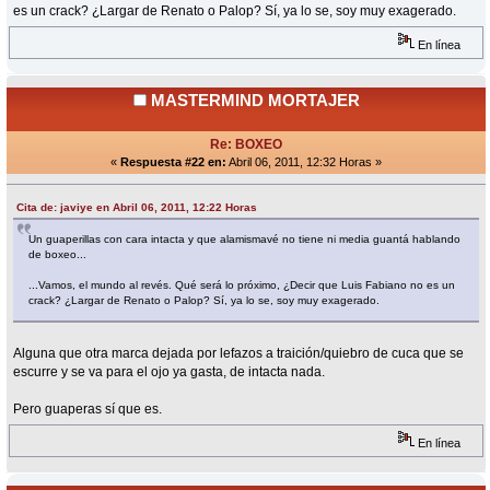
es un crack? ¿Largar de Renato o Palop? Sí, ya lo se, soy muy exagerado.
En línea
MASTERMIND MORTAJER
Re: BOXEO
«
Respuesta #22 en:
Abril 06, 2011, 12:32 Horas »
Cita de: javiye en Abril 06, 2011, 12:22 Horas
Un guaperillas con cara intacta y que alamismavé no tiene ni media guantá hablando
de boxeo...
...Vamos, el mundo al revés. Qué será lo próximo, ¿Decir que Luis Fabiano no es un
crack? ¿Largar de Renato o Palop? Sí, ya lo se, soy muy exagerado.
Alguna que otra marca dejada por lefazos a traición/quiebro de cuca que se
escurre y se va para el ojo ya gasta, de intacta nada.
Pero guaperas sí que es.
En línea