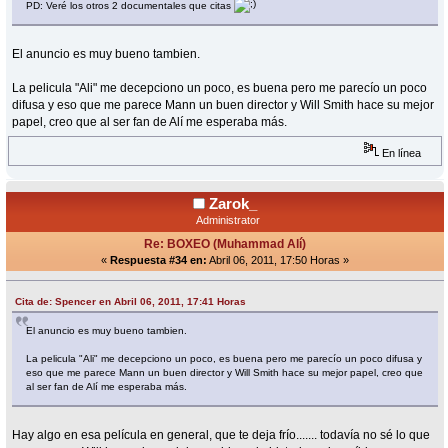
PD: Veré los otros 2 documentales que citas
El anuncio es muy bueno tambien.
La pelicula "Ali" me decepciono un poco, es buena pero me parecío un poco
difusa y eso que me parece Mann un buen director y Will Smith hace su mejor
papel, creo que al ser fan de Alí me esperaba más.
En línea
Zarok_
Administrator
Re: BOXEO (Muhammad Alí)
«
Respuesta #34 en:
Abril 06, 2011, 17:50 Horas »
Cita de: Spencer en Abril 06, 2011, 17:41 Horas
El anuncio es muy bueno tambien.
La pelicula "Ali" me decepciono un poco, es buena pero me parecío un poco difusa y
eso que me parece Mann un buen director y Will Smith hace su mejor papel, creo que
al ser fan de Alí me esperaba más.
Hay algo en esa película en general, que te deja frío....... todavía no sé lo que