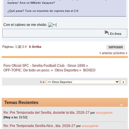
travieso" Arce vs Wilfredo Vazquez?
¿Qué pasa? Tuve un insomnio de cojones tras el 2-6
Con el cabreo se me olvido.
En línea
Páginas:
1
[
2
]
3
4
Ir Arriba
IMPRIMIR
« anterior
próximo »
Foro Oficial SFC - Sevilla Football Club - Since 1890
»
OFF-TOPIC: De todo un poco.
»
Otros Deportes
»
BOXEO
Ir a:
Temas Recientes
Re: Pre Temporada del Sevilla, durante la tda. 2026-27
por
asturgabriel
[
Hoy
a las 15:52]
Re: Pre Temporada Sevilla Atco., tda. 2026-27
por
asturgabriel