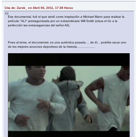
Cita de: Zarok_ en Abril 06, 2011, 17:38 Horas
Ese documental, fué el que sirvió como inspiración a Michael Mann para realizar la
película "ALI" protragonizada por un extraordinario Will Smith (clava el tío a la
perfección las extravagancias del señor Alí).
Pues al tema, el documental, es una auténtica pasada.... de él... podréis sacar uno
de los mejores anuncios deportivos de la historia....................