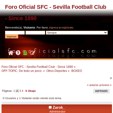
Foro Oficial SFC - Sevilla Football Club
- Since 1890
Bienvenido(a),
Visitante
. Por favor,
ingresa
o
regístrate
.
Foro Oficial SFC - Sevilla Football Club - Since 1890
»
OFF-TOPIC: De todo un poco.
»
Otros Deportes
»
BOXEO
« anterior
próximo »
Páginas:
1
[
2
]
3
4
Ir Abajo
IMPRIMIR
0 Usuarios y 1 Visitante están viendo este tema.
Zarok_
Administrator