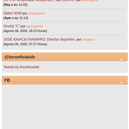
Re: Pre Temporada Sevilla Atco., tda. 2026-27
por
asturgabriel
[
Hoy
a las 12:03]
Djibril SOW
por
asturgabriel
[
Ayer
a las 11:14]
Sevilla "C"
por
asturgabriel
[Agosto 06, 2026, 18:13 Horas]
JOSÉ IGNACIO NAVARRO. Director deportivo.
por
sivigliano
[Agosto 05, 2026, 07:27 Horas]
@forooficialsfc
Tweets by forooficialsfc
FB