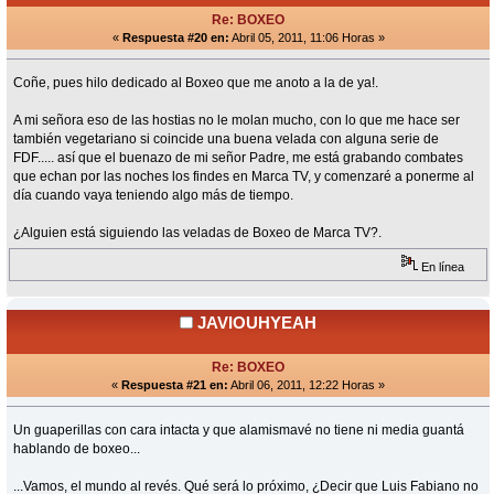
Re: BOXEO
«
Respuesta #20 en:
Abril 05, 2011, 11:06 Horas »
Coñe, pues hilo dedicado al Boxeo que me anoto a la de ya!.
A mi señora eso de las hostias no le molan mucho, con lo que me hace ser
también vegetariano si coincide una buena velada con alguna serie de
FDF..... así que el buenazo de mi señor Padre, me está grabando combates
que echan por las noches los findes en Marca TV, y comenzaré a ponerme al
día cuando vaya teniendo algo más de tiempo.
¿Alguien está siguiendo las veladas de Boxeo de Marca TV?.
En línea
JAVIOUHYEAH
Re: BOXEO
«
Respuesta #21 en:
Abril 06, 2011, 12:22 Horas »
Un guaperillas con cara intacta y que alamismavé no tiene ni media guantá
hablando de boxeo...
...Vamos, el mundo al revés. Qué será lo próximo, ¿Decir que Luis Fabiano no