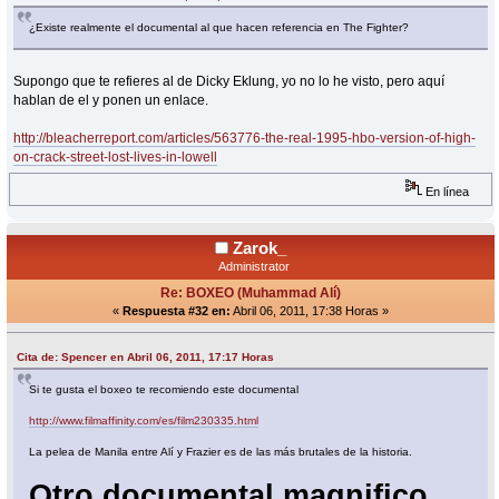
¿Existe realmente el documental al que hacen referencia en The Fighter?
Supongo que te refieres al de Dicky Eklung, yo no lo he visto, pero aquí
hablan de el y ponen un enlace.
http://bleacherreport.com/articles/563776-the-real-1995-hbo-version-of-high-
on-crack-street-lost-lives-in-lowell
En línea
Zarok_
Administrator
Re: BOXEO (Muhammad Alí)
«
Respuesta #32 en:
Abril 06, 2011, 17:38 Horas »
Cita de: Spencer en Abril 06, 2011, 17:17 Horas
Si te gusta el boxeo te recomiendo este documental
http://www.filmaffinity.com/es/film230335.html
La pelea de Manila entre Alí y Frazier es de las más brutales de la historia.
Otro documental magnifico