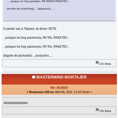
.... porque no hay pantalón, PA TANTO PAKETE!!...
(sonido de scratching).... (aplausos)......
Cuando vas a Tejares, te dicen VETE
...porque no hay paciencia, PA TAL PAKETE!!...
...porque no hay paciencia, PA TAL PAKETE!!...
(bigote de pichardo)....(ovación).....
En línea
MASTERMIND MORTAJER
Re: BOXEO
«
Respuesta #28 en:
Abril 06, 2011, 13:16 Horas »
Jajajajajajajajaja
En línea