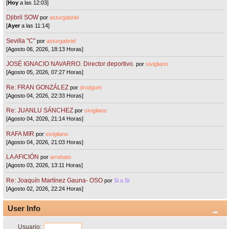
[
Hoy
a las 12:03]
Djibril SOW
por
asturgabriel
[
Ayer
a las 11:14]
Sevilla "C"
por
asturgabriel
[Agosto 06, 2026, 18:13 Horas]
JOSÉ IGNACIO NAVARRO. Director deportivo.
por
sivigliano
[Agosto 05, 2026, 07:27 Horas]
Re: FRAN GONZÁLEZ
por
drodgom
[Agosto 04, 2026, 22:33 Horas]
Re: JUANLU SÁNCHEZ
por
sivigliano
[Agosto 04, 2026, 21:14 Horas]
RAFA MIR
por
sivigliano
[Agosto 04, 2026, 21:03 Horas]
LA AFICIÓN
por
arrebato
[Agosto 03, 2026, 13:11 Horas]
Re: Joaquín Martínez Gauna- OSO
por
Si o Si
[Agosto 02, 2026, 22:24 Horas]
User Info
Usuario: