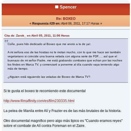
Spencer
Re: BOXEO
«
Respuesta #29 en:
Abril 06, 2011, 17:17 Horas »
Cita de: Zarok_ en Abril 05, 2011, 11:06 Horas
Coñe, pues hilo dedicado al Boxeo que me anoto a la de ya!.
A mi señora eso de las hostias no le molan mucho, con lo que me hace ser también
vegetariano si coincide una buena velada con alguna serie de FDF..... así que el
buenazo de mi señor Padre, me está grabando combates que echan por las noches
los findes en Marca TV, y comenzaré a ponerme al día cuando vaya teniendo algo
más de tiempo.
¿Alguien está siguiendo las veladas de Boxeo de Marca TV?.
Si te gusta el boxeo te recomiendo este documental
http://www.filmaffinity.com/es/film230335.html
La pelea de Manila entre Alí y Frazier es de las más brutales de la historia.
Otro documental magnifico pero algo más tipico es "Cuando eramos reyes"
sobre el combate de Alí contra Foreman en el Zaire.