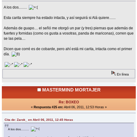
A los dos.........
Esta carita siempre ha estado intacta, y así seguirá si Alá quiere.......
Además de guapo.... el señó me otorgó un par (y tres) piernas que además de
fuertes y fornidas (como os gusta a vosotras, panda de mariconas), corren que
se las pela....
Dicen que corré es de cobarde, pero ahí está mi carita, intacta como el primer
día.
En línea
MASTERMIND MORTAJER
Re: BOXEO
«
Respuesta #25 en:
Abril 06, 2011, 12:53 Horas »
Cita de: Zarok_ en Abril 06, 2011, 12:45 Horas
A los dos.........