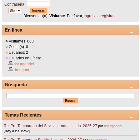
Contraseña:
Bienvenido(a),
Visitante
. Por favor,
ingresa
o
regístrate
.
En línea
Visitantes: 868
Oculto(s): 0
Usuarios: 2
Usuarios en Línea:
asturgabriel
drodgom
Búsqueda
Temas Recientes
Re: Pre Temporada del Sevilla, durante la tda. 2026-27
por
asturgabriel
[
Hoy
a las 15:52]