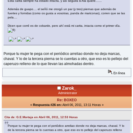
Esta carita siempre ha estado intacta, y así seguirá si Alá quiere.......
Además de guapo.... el señó me otorgó un par (y tres) piernas que además de
fuertes y fornidas (como os gusta a vosotras, panda de mariconas), corren que se las
pela....
Dicen que corré es de cobarde, pero ahí está mi carita, intacta como el primer día.
Porque tu mujer te pega con el periódico arreliao donde no deja marcas,
chaval. Y lo de la tercera pierna se lo cuentas a otro, que eso es to pellejo del
caperuzo relleno de lo que llevan las almohadas dentro.
En línea
Zarok_
Administrator
Re: BOXEO
«
Respuesta #26 en:
Abril 06, 2011, 13:11 Horas »
Cita de: G.E.Mortaja en Abril 06, 2011, 12:53 Horas
Porque tu mujer te pega con el periódico arreliao donde no deja marcas, chaval. Y lo
de la tercera pierna se lo cuentas a otro, que eso es to pellejo del caperuzo relleno