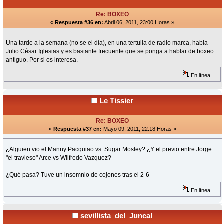
Re: BOXEO
«
Respuesta #36 en:
Abril 06, 2011, 23:00 Horas »
Una tarde a la semana (no se el día), en una tertulia de radio marca, habla
Julio César Iglesias y es bastante frecuente que se ponga a hablar de boxeo
antiguo. Por si os interesa.
En línea
Le Tissier
Re: BOXEO
«
Respuesta #37 en:
Mayo 09, 2011, 22:18 Horas »
¿Alguien vio el Manny Pacquiao vs. Sugar Mosley? ¿Y el previo entre Jorge
"el travieso" Arce vs Wilfredo Vazquez?
¿Qué pasa? Tuve un insomnio de cojones tras el 2-6
En línea
sevillista_del_Juncal