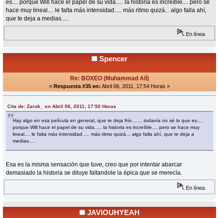
es.... porque Will hace el papel de su vida..... la historia es increíble.... pero se
hace muy lineal.... le falta más intensidad..... más ritmo quizá... algo falla ahí,
que te deja a medias.....
En línea
Spencer
Re: BOXEO (Muhammad Alí)
«
Respuesta #35 en:
Abril 06, 2011, 17:54 Horas »
Cita de: Zarok_ en Abril 06, 2011, 17:50 Horas
Hay algo en esa película en general, que te deja frío....... todavía no sé lo que es....
porque Will hace el papel de su vida..... la historia es increíble.... pero se hace muy
lineal.... le falta más intensidad..... más ritmo quizá... algo falla ahí, que te deja a
medias.....
Esa es la misma sensación que tuve, creo que por intentar abarcar
demasiado la historia se diluye faltandole la épica que se merecía.
En línea
JAVIOUHYEAH