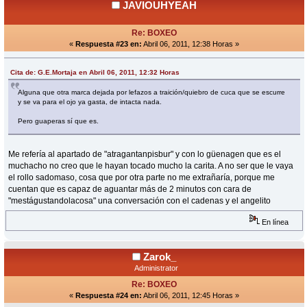
JAVIOUHYEAH
Re: BOXEO
«
Respuesta #23 en:
Abril 06, 2011, 12:38 Horas »
Cita de: G.E.Mortaja en Abril 06, 2011, 12:32 Horas
Alguna que otra marca dejada por lefazos a traición/quiebro de cuca que se escurre
y se va para el ojo ya gasta, de intacta nada.
Pero guaperas sí que es.
Me refería al apartado de "atragantanpisbur" y con lo güenagen que es el
muchacho no creo que le hayan tocado mucho la carita. A no ser que le vaya
el rollo sadomaso, cosa que por otra parte no me extrañaría, porque me
cuentan que es capaz de aguantar más de 2 minutos con cara de
"mestágustandolacosa" una conversación con el cadenas y el angelito
En línea
Zarok_
Administrator
Re: BOXEO
«
Respuesta #24 en:
Abril 06, 2011, 12:45 Horas »