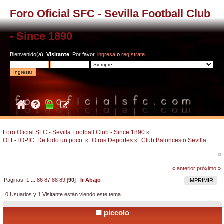
Foro Oficial SFC - Sevilla Football Club
- Since 1890
Bienvenido(a),
Visitante
. Por favor,
ingresa
o
regístrate
.
Foro Oficial SFC - Sevilla Football Club - Since 1890
»
OFF-TOPIC: De todo un poco.
»
Otros Deportes
»
Club Baloncesto Sevilla
« anterior
próximo »
Páginas:
1
...
86
87
88
89
[
90
]
Ir Abajo
IMPRIMIR
0 Usuarios y 1 Visitante están viendo este tema.
piccolo