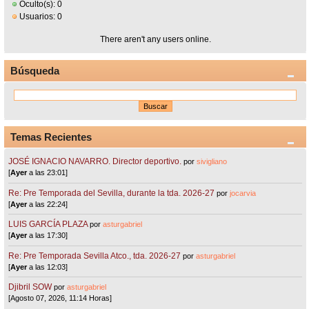
Oculto(s): 0
Usuarios: 0
There aren't any users online.
Búsqueda
Temas Recientes
JOSÉ IGNACIO NAVARRO. Director deportivo.
por
sivigliano
[
Ayer
a las 23:01]
Re: Pre Temporada del Sevilla, durante la tda. 2026-27
por
jocarvia
[
Ayer
a las 22:24]
LUIS GARCÍA PLAZA
por
asturgabriel
[
Ayer
a las 17:30]
Re: Pre Temporada Sevilla Atco., tda. 2026-27
por
asturgabriel
[
Ayer
a las 12:03]
Djibril SOW
por
asturgabriel
[Agosto 07, 2026, 11:14 Horas]