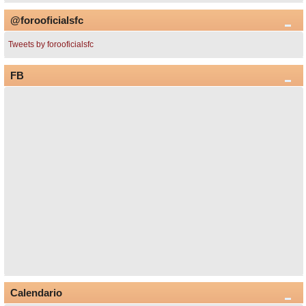
@forooficialsfc
Tweets by forooficialsfc
FB
Calendario