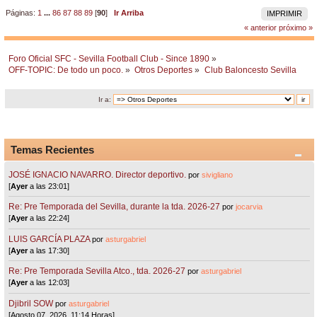
Páginas:
1
...
86
87
88
89
[
90
]
Ir Arriba
IMPRIMIR
« anterior
próximo »
Foro Oficial SFC - Sevilla Football Club - Since 1890
»
OFF-TOPIC: De todo un poco.
»
Otros Deportes
»
Club Baloncesto Sevilla
Ir a:
Temas Recientes
JOSÉ IGNACIO NAVARRO. Director deportivo.
por
sivigliano
[
Ayer
a las 23:01]
Re: Pre Temporada del Sevilla, durante la tda. 2026-27
por
jocarvia
[
Ayer
a las 22:24]
LUIS GARCÍA PLAZA
por
asturgabriel
[
Ayer
a las 17:30]
Re: Pre Temporada Sevilla Atco., tda. 2026-27
por
asturgabriel
[
Ayer
a las 12:03]
Djibril SOW
por
asturgabriel
[Agosto 07, 2026, 11:14 Horas]