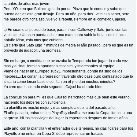
cuantos de años mas joven.
Pero YO creo que Bullock, guiado por un Plaza que lo conoce y sabe que
puede dar, es otro gran fichaje. Para un año, para dos...vete tu a saber, pero
me parece otro fichajazo, vuelvo a repetir, siempre en el contexto Cajasol.
c) En cuanto al puesto de base, para mi con Calloway y Sato, junto con las
veces que Urtasun pueda echar una mano para subir la bola, como hacia
antaño Miso, esta mas que cubierto.
Es cierto que Sato jugo 7 minutos de media el año pasado...pero es que es un
proyecto de jugador, una promesa.
Sin embargo, a medida que avanzaba la Temporada fue jugando cada vez
mas y al final, termino aportando cosas muy interesantes al equipo.
Viene de hacer un Europeo sub21 impresionante, donde ha sido de los
mejores...¿Le cortan la progresion trayendo otro base puro contrastado que lo
situaria como tercer base o confian en el y le dan muchos minutos?
Yo creo que haciendo esto segundo, Cajsol ha obrado bien...
---------------------------------
La conclusion para mi, es que Cajasol ha fichado mas que bien este verano,
haciendo los deberes con suficiencia.
La plantilla es mucho mejor y mas completa que la del pasado año.
El año pasado, entrar en los Playoffs y clasificarse para la Copa, fue toda una
sorpresa. Ni los mas viejos del lugar lo esperaban despues de tantos años.
Este año, con la plantilla y el entrenador que tenemos, no clasificarse para los
Playoffs o no entrar en Copa SI debe representar un fracaso.