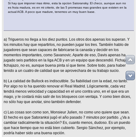
Si hay que imponer mas ritmo, esta la opcion Satoransky. El checo, aunque aun no
es fruta madura, es en mi criterio, de las 5 promesas mas grandes que existen en la
actual ACB. A poco que madure, tenemos un muy buen base.
a) Trigueros no llega a los diez puntos. Los otros dos apenas los superan. Y
los minutos hay que repartirlos, no pueden jugar los tres. También hablo de
jugadores que sean capaces de fabricarse la canasta y decidir en los
momentos importantes, como Savanovic. Aparte de eso, Davis apenas ha
jugado seis partidos en la liga ACB y en un equipo que descendió. Fichajazo,
fichajazo, no es, aunque buena pinta sí que tiene. Sobre todo, para haber
tenido a un cuatro de calidad que se aprovechara de su trabajo sucio.
b) La calidad de Bullock es indiscutible. Su fiabilidad con la edad, no tanto.
Por algo no lo ha querido renovar el Real Madrid. Lógicamente, cada vez
tendrá menos velocidad y capacidad en el uno contra uno, en el que era un
mago, y le costará más salir de los bloqueos con ventaja. Y como bien dices,
no sólo hay que anotar, sino también defender.
c) Las cosas son como son, Monsieur Julien, no como uno quiere que sean.
El hecho es que Satoranksi jugó el año pasado 7 minutos por partido. ¿Va a
cambiar radicalmente la situación? Es, cuanto menos, dudoso. Es un puesto
que hace tiempo que no está bien cubierto. Sergio Sánchez, por ejemplo,
podría haber sido una buena opción.