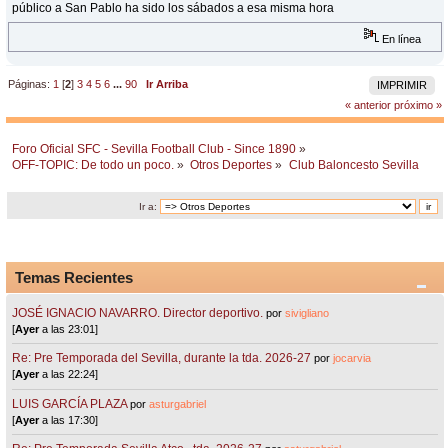
público a San Pablo ha sido los sábados a esa misma hora
En línea
Páginas:
1
[
2
]
3
4
5
6
...
90
Ir Arriba
IMPRIMIR
« anterior
próximo »
Foro Oficial SFC - Sevilla Football Club - Since 1890
»
OFF-TOPIC: De todo un poco.
»
Otros Deportes
»
Club Baloncesto Sevilla
Ir a:
Temas Recientes
JOSÉ IGNACIO NAVARRO. Director deportivo.
por
sivigliano
[
Ayer
a las 23:01]
Re: Pre Temporada del Sevilla, durante la tda. 2026-27
por
jocarvia
[
Ayer
a las 22:24]
LUIS GARCÍA PLAZA
por
asturgabriel
[
Ayer
a las 17:30]