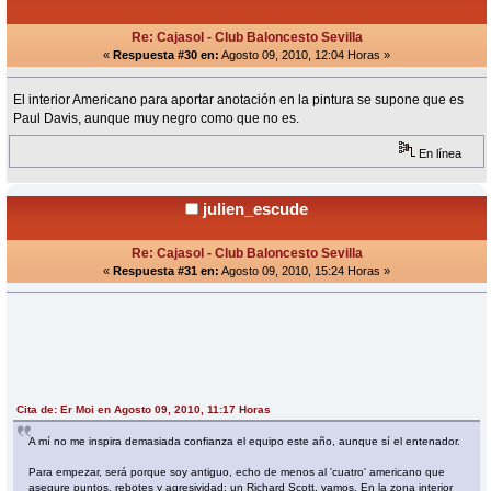
Re: Cajasol - Club Baloncesto Sevilla
«
Respuesta #30 en:
Agosto 09, 2010, 12:04 Horas »
El interior Americano para aportar anotación en la pintura se supone que es
Paul Davis, aunque muy negro como que no es.
En línea
julien_escude
Re: Cajasol - Club Baloncesto Sevilla
«
Respuesta #31 en:
Agosto 09, 2010, 15:24 Horas »
Cita de: Er Moi en Agosto 09, 2010, 11:17 Horas
A mí no me inspira demasiada confianza el equipo este año, aunque sí el entenador.
Para empezar, será porque soy antiguo, echo de menos al 'cuatro' americano que
asegure puntos, rebotes y agresividad: un Richard Scott, vamos. En la zona interior