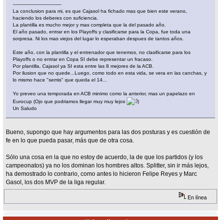
---------------------------------
La conclusion para mi, es que Cajasol ha fichado mas que bien este verano,
haciendo los deberes con suficiencia.
La plantilla es mucho mejor y mas completa que la del pasado año.
El año pasado, entrar en los Playoffs y clasificarse para la Copa, fue toda una
sorpresa. Ni los mas viejos del lugar lo esperaban despues de tantos años.
Este año, con la plantilla y el entrenador que tenemos, no clasificarse para los
Playoffs o no entrar en Copa SI debe representar un fracaso.
Por plantilla, Cajasol ya SI esta entre las 8 mejores de la ACB.
Por ilusion que no quede...Luego, como todo en esta vida, se vera en las canchas, y
lo mismo hace "semis" que queda el 14...
Yo preveo una temporada en ACB minimo como la anterior, mas un papelazo en
Eurocup (Ojo que podriamos llegar muy muy lejos
)
Un Saludo
Bueno, supongo que hay argumentos para las dos posturas y es cuestión de
fe en lo que pueda pasar, más que de otra cosa.
Sólo una cosa en la que no estoy de acuerdo, la de que los partidos (y los
campeonatos) ya no los dominan los hombres altos. Splitter, sin ir más lejos,
ha demostrado lo contrario, como antes lo hicieron Felipe Reyes y Marc
Gasol, los dos MVP de la liga regular.
En línea