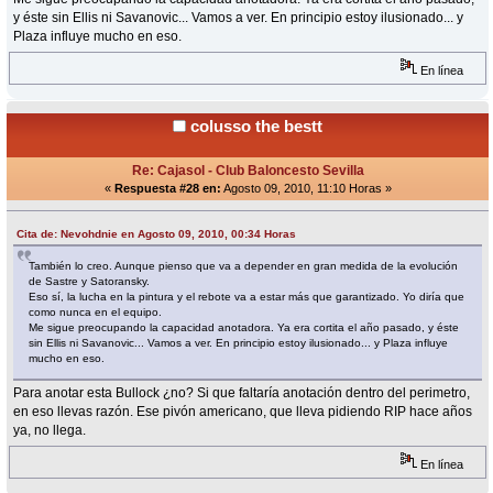
y éste sin Ellis ni Savanovic... Vamos a ver. En principio estoy ilusionado... y
Plaza influye mucho en eso.
En línea
colusso the bestt
Re: Cajasol - Club Baloncesto Sevilla
«
Respuesta #28 en:
Agosto 09, 2010, 11:10 Horas »
Cita de: Nevohdnie en Agosto 09, 2010, 00:34 Horas
También lo creo. Aunque pienso que va a depender en gran medida de la evolución
de Sastre y Satoransky.
Eso sí, la lucha en la pintura y el rebote va a estar más que garantizado. Yo diría que
como nunca en el equipo.
Me sigue preocupando la capacidad anotadora. Ya era cortita el año pasado, y éste
sin Ellis ni Savanovic... Vamos a ver. En principio estoy ilusionado... y Plaza influye
mucho en eso.
Para anotar esta Bullock ¿no? Si que faltaría anotación dentro del perimetro,
en eso llevas razón. Ese pivón americano, que lleva pidiendo RIP hace años
ya, no llega.
En línea