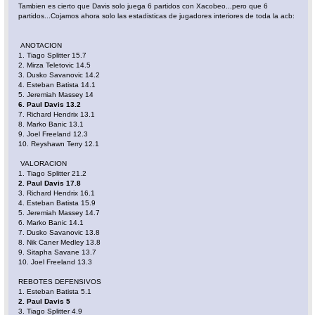
Tambien es cierto que Davis solo juega 6 partidos con Xacobeo...pero que 6
partidos...Cojamos ahora solo las estadisticas de jugadores interiores de toda la acb:
ANOTACION
1. Tiago Splitter 15.7
2. Mirza Teletovic 14.5
3. Dusko Savanovic 14.2
4. Esteban Batista 14.1
5. Jeremiah Massey 14
6. Paul Davis 13.2
7. Richard Hendrix 13.1
8. Marko Banic 13.1
9. Joel Freeland 12.3
10. Reyshawn Terry 12.1
VALORACION
1. Tiago Splitter 21.2
2. Paul Davis 17.8
3. Richard Hendrix 16.1
4. Esteban Batista 15.9
5. Jeremiah Massey 14.7
6. Marko Banic 14.1
7. Dusko Savanovic 13.8
8. Nik Caner Medley 13.8
9. Sitapha Savane 13.7
10. Joel Freeland 13.3
REBOTES DEFENSIVOS
1. Esteban Batista 5.1
2. Paul Davis 5
3. Tiago Splitter 4.9