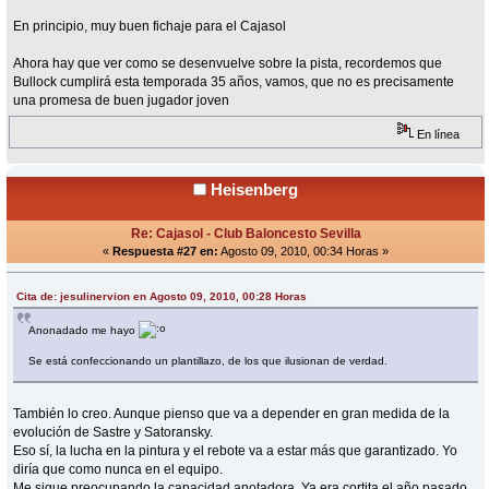
En principio, muy buen fichaje para el Cajasol
Ahora hay que ver como se desenvuelve sobre la pista, recordemos que
Bullock cumplirá esta temporada 35 años, vamos, que no es precisamente
una promesa de buen jugador joven
En línea
Heisenberg
Re: Cajasol - Club Baloncesto Sevilla
«
Respuesta #27 en:
Agosto 09, 2010, 00:34 Horas »
Cita de: jesulinervion en Agosto 09, 2010, 00:28 Horas
Anonadado me hayo
Se está confeccionando un plantillazo, de los que ilusionan de verdad.
También lo creo. Aunque pienso que va a depender en gran medida de la
evolución de Sastre y Satoransky.
Eso sí, la lucha en la pintura y el rebote va a estar más que garantizado. Yo
diría que como nunca en el equipo.
Me sigue preocupando la capacidad anotadora. Ya era cortita el año pasado,