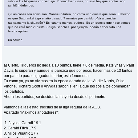
salir de los bloqueos con ventaja. Y como bien dices, no sólo hay que anotar, sino
también defender.
c) Las cosas son como son, Monsieur Julien, no como uno quiere que sean. El hecho
es que Satoranksi jugó el año pasado 7 minutos por partido. ¿Va a cambiar
radicalmente la situación? Es, cuanto menos, dudoso. Es un puesto que hace tiempo
que no está bien cubierto. Sergio Sánchez, por ejemplo, podría haber sido una
buena opción.
Un saludo
a) Cierto, Trigueros no llega a 10 puntos, tiene 7,6 de media. Katelynas y Paul
Davis, lo superan y aunque te parezca que por poco, hacer mas de 13 tantos
por partido para un jugador interior, esta fenomenal.
Tu como yo, ya no vivimos en la epoca dorada de los Audie Norris, Osito
Pinone, Richard Scott o Arvydas sabonis, en la que los tios altos dominaban
los partidos.
Ahora los partidos, se deciden la mayoria desde el perimetro.
Vamonos a las estadistidistas de la liga regular de la ACB.
Apartado "Maximos anotadores":
1. Jaycee Carroll 19.1
2. Gerald Fitch 17.9
3. Milos Vujanic 17.7