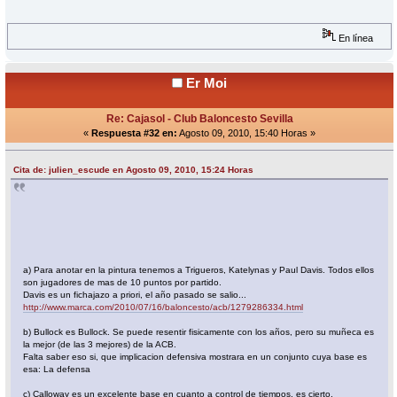
En línea
Er Moi
Re: Cajasol - Club Baloncesto Sevilla
«
Respuesta #32 en:
Agosto 09, 2010, 15:40 Horas »
Cita de: julien_escude en Agosto 09, 2010, 15:24 Horas
a) Para anotar en la pintura tenemos a Trigueros, Katelynas y Paul Davis. Todos ellos
son jugadores de mas de 10 puntos por partido.
Davis es un fichajazo a priori, el año pasado se salio...
http://www.marca.com/2010/07/16/baloncesto/acb/1279286334.html
b) Bullock es Bullock. Se puede resentir fisicamente con los años, pero su muñeca es
la mejor (de las 3 mejores) de la ACB.
Falta saber eso si, que implicacion defensiva mostrara en un conjunto cuya base es
esa: La defensa
c) Calloway es un excelente base en cuanto a control de tiempos, es cierto.