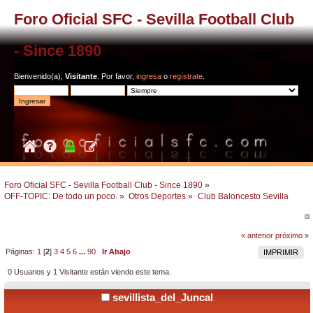
Foro Oficial SFC - Sevilla Football Club
- Since 1890
Bienvenido(a),
Visitante
. Por favor,
ingresa
o
regístrate
.
Foro Oficial SFC - Sevilla Football Club - Since 1890
»
OFF-TOPIC: De todo un poco.
»
Otros Deportes
»
Club Baloncesto Sevilla
« anterior
próximo »
Páginas:
1
[
2
]
3
4
5
6
...
90
Ir Abajo
IMPRIMIR
0 Usuarios y 1 Visitante están viendo este tema.
sevillista_del_Juncal