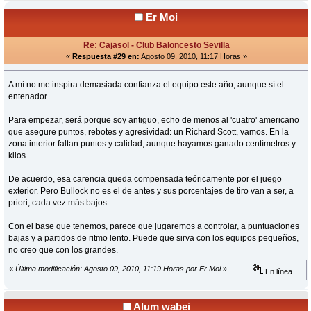
Er Moi
Re: Cajasol - Club Baloncesto Sevilla
«
Respuesta #29 en:
Agosto 09, 2010, 11:17 Horas »
A mí no me inspira demasiada confianza el equipo este año, aunque sí el
entenador.
Para empezar, será porque soy antiguo, echo de menos al 'cuatro' americano
que asegure puntos, rebotes y agresividad: un Richard Scott, vamos. En la
zona interior faltan puntos y calidad, aunque hayamos ganado centímetros y
kilos.
De acuerdo, esa carencia queda compensada teóricamente por el juego
exterior. Pero Bullock no es el de antes y sus porcentajes de tiro van a ser, a
priori, cada vez más bajos.
Con el base que tenemos, parece que jugaremos a controlar, a puntuaciones
bajas y a partidos de ritmo lento. Puede que sirva con los equipos pequeños,
no creo que con los grandes.
«
Última modificación: Agosto 09, 2010, 11:19 Horas por Er Moi
»
En línea
Alum wabei