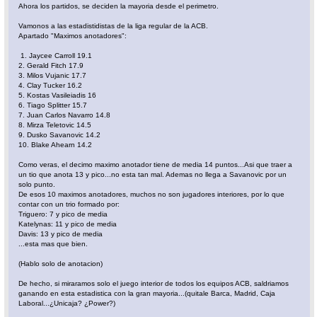
Ahora los partidos, se deciden la mayoria desde el perimetro.
Vamonos a las estadistidistas de la liga regular de la ACB.
Apartado "Maximos anotadores":
1. Jaycee Carroll 19.1
2. Gerald Fitch 17.9
3. Milos Vujanic 17.7
4. Clay Tucker 16.2
5. Kostas Vasileiadis 16
6. Tiago Splitter 15.7
7. Juan Carlos Navarro 14.8
8. Mirza Teletovic 14.5
9. Dusko Savanovic 14.2
10. Blake Ahearn 14.2
Como veras, el decimo maximo anotador tiene de media 14 puntos...Asi que traer a
un tio que anota 13 y pico...no esta tan mal. Ademas no llega a Savanovic por un
solo punto.
De esos 10 maximos anotadores, muchos no son jugadores interiores, por lo que
contar con un trio formado por:
Triguero: 7 y pico de media
Katelynas: 11 y pico de media
Davis: 13 y pico de media
...esta mas que bien.
(Hablo solo de anotacion)
De hecho, si miraramos solo el juego interior de todos los equipos ACB, saldriamos
ganando en esta estadistica con la gran mayoria...(quitale Barca, Madrid, Caja
Laboral...¿Unicaja? ¿Power?)