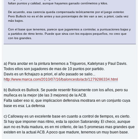
faltan puntos y calidad, aunque hayamos ganado centímetros y kilos.
De acuerdo, esa carencia queda compensada teóricamente por el juego exterior.
Pero Bullock no es el de antes y sus porcentajes de tiro van a ser, a priori, cada vez
más bajos.
Con el base que tenemos, parece que jugaremos a controlar, a puntuaciones bajas y
a partidos de ritmo lento. Puede que sirva con los equipos pequeños, no creo que
con los grandes.
a) Para anotar en la pintura tenemos a Trigueros, Katelynas y Paul Davis.
Todos ellos son jugadores de mas de 10 puntos por partido.
Davis es un fichajazo a priori, el año pasado se salio...
http://www.marca.com/2010/07/16/baloncesto/acb/1279286334.html
b) Bullock es Bullock. Se puede resentir fisicamente con los años, pero su
muñeca es la mejor (de las 3 mejores) de la ACB.
Falta saber eso si, que implicacion defensiva mostrara en un conjunto cuya
base es esa: La defensa
c) Calloway es un excelente base en cuanto a control de tiempos, es cierto.
Si hay que imponer mas ritmo, esta la opcion Satoransky. El checo, aunque
aun no es fruta madura, es en mi criterio, de las 5 promesas mas grandes que
existen en la actual ACB. A poco que madure, tenemos un muy buen base.