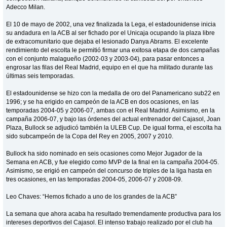
Adecco Milan.
El 10 de mayo de 2002, una vez finalizada la Lega, el estadounidense inicia
su andadura en la ACB al ser fichado por el Unicaja ocupando la plaza libre
de extracomunitario que dejaba el lesionado Danya Abrams. El excelente
rendimiento del escolta le permitió firmar una exitosa etapa de dos campañas
con el conjunto malagueño (2002-03 y 2003-04), para pasar entonces a
engrosar las filas del Real Madrid, equipo en el que ha militado durante las
últimas seis temporadas.
El estadounidense se hizo con la medalla de oro del Panamericano sub22 en
1996; y se ha erigido en campeón de la ACB en dos ocasiones, en las
temporadas 2004-05 y 2006-07, ambas con el Real Madrid. Asimismo, en la
campaña 2006-07, y bajo las órdenes del actual entrenador del Cajasol, Joan
Plaza, Bullock se adjudicó también la ULEB Cup. De igual forma, el escolta ha
sido subcampeón de la Copa del Rey en 2005, 2007 y 2010.
Bullock ha sido nominado en seis ocasiones como Mejor Jugador de la
Semana en ACB, y fue elegido como MVP de la final en la campaña 2004-05.
Asimismo, se erigió en campeón del concurso de triples de la liga hasta en
tres ocasiones, en las temporadas 2004-05, 2006-07 y 2008-09.
Leo Chaves: “Hemos fichado a uno de los grandes de la ACB”
La semana que ahora acaba ha resultado tremendamente productiva para los
intereses deportivos del Cajasol. El intenso trabajo realizado por el club ha