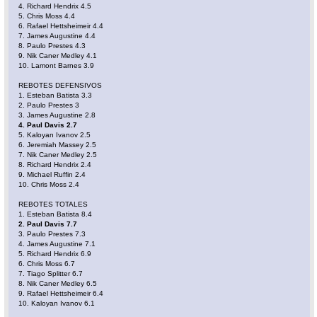
4. Richard Hendrix 4.5
5. Chris Moss 4.4
6. Rafael Hettsheimeir 4.4
7. James Augustine 4.4
8. Paulo Prestes 4.3
9. Nik Caner Medley 4.1
10. Lamont Barnes 3.9
REBOTES DEFENSIVOS
1. Esteban Batista 3.3
2. Paulo Prestes 3
3. James Augustine 2.8
4. Paul Davis 2.7
5. Kaloyan Ivanov 2.5
6. Jeremiah Massey 2.5
7. Nik Caner Medley 2.5
8. Richard Hendrix 2.4
9. Michael Ruffin 2.4
10. Chris Moss 2.4
REBOTES TOTALES
1. Esteban Batista 8.4
2. Paul Davis 7.7
3. Paulo Prestes 7.3
4. James Augustine 7.1
5. Richard Hendrix 6.9
6. Chris Moss 6.7
7. Tiago Splitter 6.7
8. Nik Caner Medley 6.5
9. Rafael Hettsheimeir 6.4
10. Kaloyan Ivanov 6.1