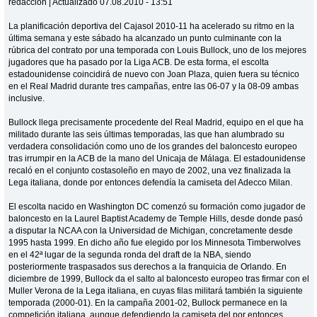
redacción | Actualizado 07.08.2010 - 13:51
La planificación deportiva del Cajasol 2010-11 ha acelerado su ritmo en la
última semana y este sábado ha alcanzado un punto culminante con la
rúbrica del contrato por una temporada con Louis Bullock, uno de los mejores
jugadores que ha pasado por la Liga ACB. De esta forma, el escolta
estadounidense coincidirá de nuevo con Joan Plaza, quien fuera su técnico
en el Real Madrid durante tres campañas, entre las 06-07 y la 08-09 ambas
inclusive.
Bullock llega precisamente procedente del Real Madrid, equipo en el que ha
militado durante las seis últimas temporadas, las que han alumbrado su
verdadera consolidación como uno de los grandes del baloncesto europeo
tras irrumpir en la ACB de la mano del Unicaja de Málaga. El estadounidense
recaló en el conjunto costasoleño en mayo de 2002, una vez finalizada la
Lega italiana, donde por entonces defendía la camiseta del Adecco Milan.
El escolta nacido en Washington DC comenzó su formación como jugador de
baloncesto en la Laurel Baptist Academy de Temple Hills, desde donde pasó
a disputar la NCAA con la Universidad de Michigan, concretamente desde
1995 hasta 1999. En dicho año fue elegido por los Minnesota Timberwolves
en el 42ª lugar de la segunda ronda del draft de la NBA, siendo
posteriormente traspasados sus derechos a la franquicia de Orlando. En
diciembre de 1999, Bullock da el salto al baloncesto europeo tras firmar con el
Muller Verona de la Lega italiana, en cuyas filas militará también la siguiente
temporada (2000-01). En la campaña 2001-02, Bullock permanece en la
competición italiana, aunque defendiendo la camiseta del por entonces