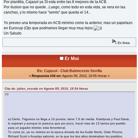
Por plantilla, Cajasol ya SI esta entre las 8 mejores de la ACB.
Por ilusion que no quede...Luego, como todo en esta vida, se vera en las
canchas, y lo mismo hace "semis" que queda el 14...
Yo preveo una temporada en ACB minimo como la anterior, mas un papelazo
en Eurocup (Ojo que podriamos llegar muy muy lejos
)
Un Saludo
En línea
Er Moi
Re: Cajasol - Club Baloncesto Sevilla
«
Respuesta #34 en:
Agosto 09, 2010, 19:55 Horas »
Cita de: julien_escude en Agosto 09, 2010, 19:34 Horas
a) Cierto, Trigueros no llega a 10 puntos, tiene 7,6 de media. Katelynas y Paul Davis,
lo superan y aunque te parezca que por poco, hacer mas de 13 tantos por partido
para un jugador interior, esta fenomenal.
Tu como yo, ya no vivimos en la epoca dorada de los Audie Norris, Osito Pinone,
Richard Scott o Arvydas sabonis, en la que los tios altos dominaban los partidos.