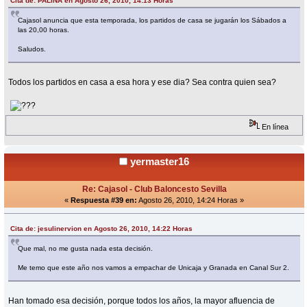
Cita de: PALIÑA en Agosto 26, 2010, 14:13 Horas
Cajasol anuncia que esta temporada, los partidos de casa se jugarán los Sábados a
las 20,00 horas.
Saludos.
Todos los partidos en casa a esa hora y ese dia? Sea contra quien sea?
En línea
yermaster16
Re: Cajasol - Club Baloncesto Sevilla
«
Respuesta #39 en:
Agosto 26, 2010, 14:24 Horas »
Cita de: jesulinervion en Agosto 26, 2010, 14:22 Horas
Que mal, no me gusta nada esta decisión.
Me temo que este año nos vamos a empachar de Unicaja y Granada en Canal Sur 2.
Han tomado esa decisión, porque todos los años, la mayor afluencia de