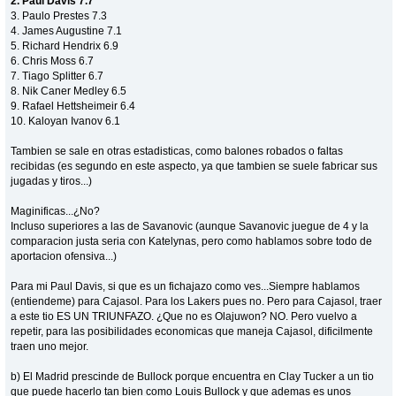
2. Paul Davis 7.7
3. Paulo Prestes 7.3
4. James Augustine 7.1
5. Richard Hendrix 6.9
6. Chris Moss 6.7
7. Tiago Splitter 6.7
8. Nik Caner Medley 6.5
9. Rafael Hettsheimeir 6.4
10. Kaloyan Ivanov 6.1
Tambien se sale en otras estadisticas, como balones robados o faltas
recibidas (es segundo en este aspecto, ya que tambien se suele fabricar sus
jugadas y tiros...)
Maginificas...¿No?
Incluso superiores a las de Savanovic (aunque Savanovic juegue de 4 y la
comparacion justa seria con Katelynas, pero como hablamos sobre todo de
aportacion ofensiva...)
Para mi Paul Davis, si que es un fichajazo como ves...Siempre hablamos
(entiendeme) para Cajasol. Para los Lakers pues no. Pero para Cajasol, traer
a este tio ES UN TRIUNFAZO. ¿Que no es Olajuwon? NO. Pero vuelvo a
repetir, para las posibilidades economicas que maneja Cajasol, dificilmente
traen uno mejor.
b) El Madrid prescinde de Bullock porque encuentra en Clay Tucker a un tio
que puede hacerlo tan bien como Louis Bullock y que ademas es unos