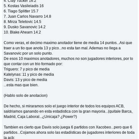
4. Clay Tucker 16.2
5. Kostas Vasileiadis 16
6. Tiago Splitter 15.7
7. Juan Carlos Navarro 14.8
8. Mirza Teletovic 14.5
9. Dusko Savanovic 14.2
10. Blake Ahearn 14.2
Como veras, el decimo maximo anotador tiene de media 14 puntos...Asi que
traer a un tio que anota 13 y pico...no esta tan mal. Ademas no llega a
Savanovic por un solo punto.
De esos 10 maximos anotadores, muchos no son jugadores interiores, por lo
que contar con un trio formado por:
Triguero: 7 y pico de media
Katelynas: 11 y pico de media
Davis: 13 y pico de media
...esta mas que bien.
(Hablo solo de anotacion)
De hecho, si miraramos solo el juego interior de todos los equipos ACB,
saldriamos ganando en esta estadistica con la gran mayoria...(quitale Barca,
Madrid, Caja Laboral...¿Unicaja? ¿Power?)
Tambien es cierto que Davis solo juega 6 partidos con Xacobeo...pero que 6
partidos...Cojamos ahora solo las estadisticas de jugadores interiores de toda
la acb: