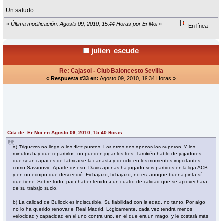
Un saludo
«
Última modificación: Agosto 09, 2010, 15:44 Horas por Er Moi
»
En línea
julien_escude
Re: Cajasol - Club Baloncesto Sevilla
«
Respuesta #33 en:
Agosto 09, 2010, 19:34 Horas »
Cita de: Er Moi en Agosto 09, 2010, 15:40 Horas
a) Trigueros no llega a los diez puntos. Los otros dos apenas los superan. Y los
minutos hay que repartirlos, no pueden jugar los tres. También hablo de jugadores
que sean capaces de fabricarse la canasta y decidir en los momentos importantes,
como Savanovic. Aparte de eso, Davis apenas ha jugado seis partidos en la liga ACB
y en un equipo que descendió. Fichajazo, fichajazo, no es, aunque buena pinta sí
que tiene. Sobre todo, para haber tenido a un cuatro de calidad que se aprovechara
de su trabajo sucio.
b) La calidad de Bullock es indiscutible. Su fiabilidad con la edad, no tanto. Por algo
no lo ha querido renovar el Real Madrid. Lógicamente, cada vez tendrá menos
velocidad y capacidad en el uno contra uno, en el que era un mago, y le costará más