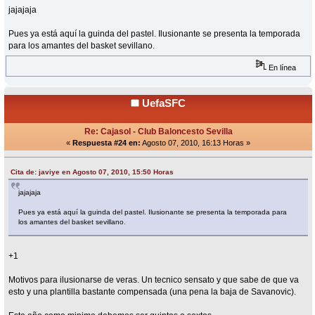
jajajaja
Pues ya está aquí la guinda del pastel. Ilusionante se presenta la temporada
para los amantes del basket sevillano.
En línea
UefaSFC
Re: Cajasol - Club Baloncesto Sevilla
«
Respuesta #24 en:
Agosto 07, 2010, 16:13 Horas »
Cita de: javiye en Agosto 07, 2010, 15:50 Horas
jajajaja
Pues ya está aquí la guinda del pastel. Ilusionante se presenta la temporada para
los amantes del basket sevillano.
+1
Motivos para ilusionarse de veras. Un tecnico sensato y que sabe de que va
esto y una plantilla bastante compensada (una pena la baja de Savanovic).