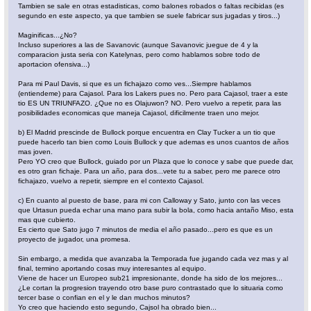
Tambien se sale en otras estadisticas, como balones robados o faltas recibidas (es
segundo en este aspecto, ya que tambien se suele fabricar sus jugadas y tiros...)
Maginificas...¿No?
Incluso superiores a las de Savanovic (aunque Savanovic juegue de 4 y la
comparacion justa seria con Katelynas, pero como hablamos sobre todo de
aportacion ofensiva...)
Para mi Paul Davis, si que es un fichajazo como ves...Siempre hablamos
(entiendeme) para Cajasol. Para los Lakers pues no. Pero para Cajasol, traer a este
tio ES UN TRIUNFAZO. ¿Que no es Olajuwon? NO. Pero vuelvo a repetir, para las
posibilidades economicas que maneja Cajasol, dificilmente traen uno mejor.
b) El Madrid prescinde de Bullock porque encuentra en Clay Tucker a un tio que
puede hacerlo tan bien como Louis Bullock y que ademas es unos cuantos de años
mas joven.
Pero YO creo que Bullock, guiado por un Plaza que lo conoce y sabe que puede dar,
es otro gran fichaje. Para un año, para dos...vete tu a saber, pero me parece otro
fichajazo, vuelvo a repetir, siempre en el contexto Cajasol.
c) En cuanto al puesto de base, para mi con Calloway y Sato, junto con las veces
que Urtasun pueda echar una mano para subir la bola, como hacia antaño Miso, esta
mas que cubierto.
Es cierto que Sato jugo 7 minutos de media el año pasado...pero es que es un
proyecto de jugador, una promesa.
Sin embargo, a medida que avanzaba la Temporada fue jugando cada vez mas y al
final, termino aportando cosas muy interesantes al equipo.
Viene de hacer un Europeo sub21 impresionante, donde ha sido de los mejores...
¿Le cortan la progresion trayendo otro base puro contrastado que lo situaria como
tercer base o confian en el y le dan muchos minutos?
Yo creo que haciendo esto segundo, Cajsol ha obrado bien...