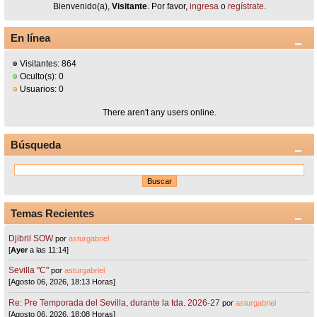
Bienvenido(a),
Visitante
. Por favor,
ingresa
o
regístrate
.
En línea
Visitantes: 864
Oculto(s): 0
Usuarios: 0
There aren't any users online.
Búsqueda
Temas Recientes
Djibril SOW
por
asturgabriel
[
Ayer
a las 11:14]
Sevilla "C"
por
asturgabriel
[Agosto 06, 2026, 18:13 Horas]
Re: Pre Temporada del Sevilla, durante la tda. 2026-27
por
asturgabriel
[Agosto 06, 2026, 18:08 Horas]