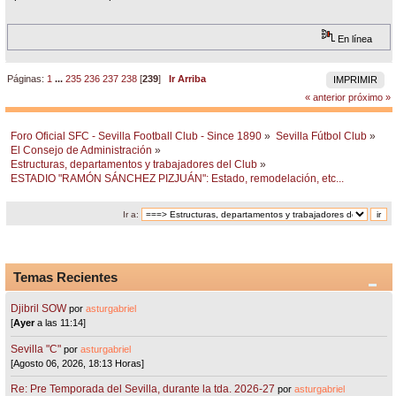
En línea
Páginas:
1
...
235
236
237
238
[
239
]
Ir Arriba
IMPRIMIR
« anterior
próximo »
Foro Oficial SFC - Sevilla Football Club - Since 1890
»
Sevilla Fútbol Club
»
El Consejo de Administración
»
Estructuras, departamentos y trabajadores del Club
»
ESTADIO "RAMÓN SÁNCHEZ PIZJUÁN": Estado, remodelación, etc...
Ir a:
Temas Recientes
Djibril SOW
por
asturgabriel
[
Ayer
a las 11:14]
Sevilla "C"
por
asturgabriel
[Agosto 06, 2026, 18:13 Horas]
Re: Pre Temporada del Sevilla, durante la tda. 2026-27
por
asturgabriel