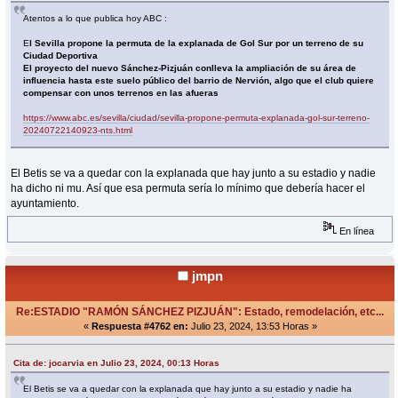
Atentos a lo que publica hoy ABC :
E
l Sevilla propone la permuta de la explanada de Gol Sur por un terreno de su
Ciudad Deportiva
El proyecto del nuevo Sánchez-Pizjuán conlleva la ampliación de su área de
influencia hasta este suelo público del barrio de Nervión, algo que el club quiere
compensar con unos terrenos en las afueras
https://www.abc.es/sevilla/ciudad/sevilla-propone-permuta-explanada-gol-sur-terreno-
20240722140923-nts.html
El Betis se va a quedar con la explanada que hay junto a su estadio y nadie
ha dicho ni mu. Así que esa permuta sería lo mínimo que debería hacer el
ayuntamiento.
En línea
jmpn
Re:ESTADIO "RAMÓN SÁNCHEZ PIZJUÁN": Estado, remodelación, etc...
«
Respuesta #4762 en:
Julio 23, 2024, 13:53 Horas »
Cita de: jocarvia en Julio 23, 2024, 00:13 Horas
El Betis se va a quedar con la explanada que hay junto a su estadio y nadie ha