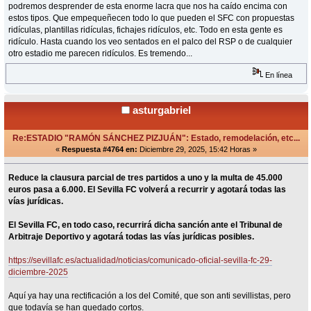
podremos desprender de esta enorme lacra que nos ha caído encima con
estos tipos. Que empequeñecen todo lo que pueden el SFC con propuestas
ridículas, plantillas ridículas, fichajes ridículos, etc. Todo en esta gente es
ridículo. Hasta cuando los veo sentados en el palco del RSP o de cualquier
otro estadio me parecen ridículos. Es tremendo...
En línea
asturgabriel
Re:ESTADIO "RAMÓN SÁNCHEZ PIZJUÁN": Estado, remodelación, etc...
«
Respuesta #4764 en:
Diciembre 29, 2025, 15:42 Horas »
Reduce la clausura parcial de tres partidos a uno y la multa de 45.000
euros pasa a 6.000. El Sevilla FC volverá a recurrir y agotará todas las
vías jurídicas.
El Sevilla FC, en todo caso, recurrirá dicha sanción ante el Tribunal de
Arbitraje Deportivo y agotará todas las vías jurídicas posibles.
https://sevillafc.es/actualidad/noticias/comunicado-oficial-sevilla-fc-29-
diciembre-2025
Aquí ya hay una rectificación a los del Comité, que son anti sevillistas, pero
que todavía se han quedado cortos.