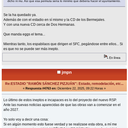
dicho ni mu. Así que esa permuta sería lo mínimo que debería hacer el ayuntamiento.
Se la ha quedado ya.
Además de con el estadio en sí mismo y la CD de los Bermejales.
Y con una nueva CD cerca de Dos Hermanas.
Que manda eggs el tema...
Mientras tanto, los espabilaos que dirigen el SFC, pegándose entre ellos... Si
es que no se puede ser más inepto.
En línea
jmpn
Re:ESTADIO "RAMÓN SÁNCHEZ PIZJUÁN": Estado, remodelación, etc...
«
Respuesta #4763 en:
Diciembre 22, 2025, 09:22 Horas »
Lo último de estos ineptos e incapaces es lo del proyecto del nuevo RSP.
Ante las nuevas noticias aparecidas de que las obras van a comenzar en el
año 2027.
Yo solo voy a decir una cosa:
Si en algún momento esto fuese verdad y se realizase esta obra, a mí me