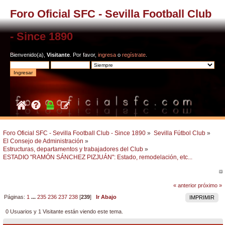
Foro Oficial SFC - Sevilla Football Club
- Since 1890
Bienvenido(a),
Visitante
. Por favor,
ingresa
o
regístrate
.
Foro Oficial SFC - Sevilla Football Club - Since 1890
»
Sevilla Fútbol Club
»
El Consejo de Administración
»
Estructuras, departamentos y trabajadores del Club
»
ESTADIO "RAMÓN SÁNCHEZ PIZJUÁN": Estado, remodelación, etc...
« anterior
próximo »
Páginas:
1
...
235
236
237
238
[
239
]
Ir Abajo
IMPRIMIR
0 Usuarios y 1 Visitante están viendo este tema.