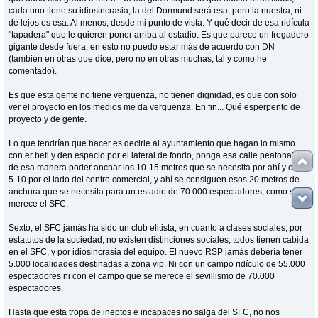
cada uno tiene su idiosincrasia, la del Dormund será esa, pero la nuestra, ni
de lejos es esa. Al menos, desde mi punto de vista. Y qué decir de esa ridícula
"tapadera" que le quieren poner arriba al estadio. Es que parece un fregadero
gigante desde fuera, en esto no puedo estar más de acuerdo con DN
(también en otras que dice, pero no en otras muchas, tal y como he
comentado).
Es que esta gente no tiene vergüenza, no tienen dignidad, es que con solo
ver el proyecto en los medios me da vergüenza. En fin... Qué esperpento de
proyecto y de gente.
Lo que tendrían que hacer es decirle al ayuntamiento que hagan lo mismo
con er beti y den espacio por el lateral de fondo, ponga esa calle peatonal y
de esa manera poder anchar los 10-15 metros que se necesita por ahí y otros
5-10 por el lado del centro comercial, y ahí se consiguen esos 20 metros de
anchura que se necesita para un estadio de 70.000 espectadores, como se
merece el SFC.
Sexto, el SFC jamás ha sido un club elitista, en cuanto a clases sociales, por
estatutos de la sociedad, no existen distinciones sociales, todos tienen cabida
en el SFC, y por idiosincrasia del equipo. El nuevo RSP jamás debería tener
5.000 localidades destinadas a zona vip. Ni con un campo ridículo de 55.000
espectadores ni con el campo que se merece el sevillismo de 70.000
espectadores.
Hasta que esta tropa de ineptos e incapaces no salga del SFC, no nos