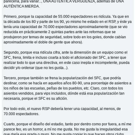
parecería, para variar..., UNA AUTÉNTICA VERGÜENZA, además de UNA
AUTÉNTICA MIERDA.
Primero, porque la capacidad de 55.000 espectadores es ridícula. Ya que en
la década de los 80 y parte de los 90, yo mismo he estado en el RSP, y éste ya
tenía una capacidad de 70.000 espectadores aproximadamente (que se vio
reducida en prácticamente 2 quintas partes ante las reformas que se
produjeron por temas de seguridad, sobre todo en los goles, donde cabían
aproximadamente el doble de gente que ahora).
Segundo, porque esa ridícula cifra, ante la dimensión de un equipo como el
SFC, frena, limita e incluso coarta a todo el aficionado del SFC, a tener que
realizar todo lo que una directiva, en este caso inepta e incompetente, pueda
decidir y/o ordenar (que no les gusta...).
Tercero, porque también se frena la popularización del SFC, que podría
destinar, como se hacía en aquellos años 80-90, una porcentaje de asientos a
los niños de las escuelas, peñas de los pueblos, etc. Claro, con todos los
asientos vendidos, para vips incluidos, dónde está esa popularización tan
necesaria, porque el SFC es su afición.
Por todo esto, el nuevo RSP debería tener una capacidad, al menos, de
70.000 espectadores.
Cuarto, porque el diseño del estadio, tanto por dentro como por fuera, a mí me
parece feo, es un horror, a mí no me gusta. No me gusta la irregularidad esa
que daría esa grada o muro. No me gusta copiar lo que hacen otros clubs,