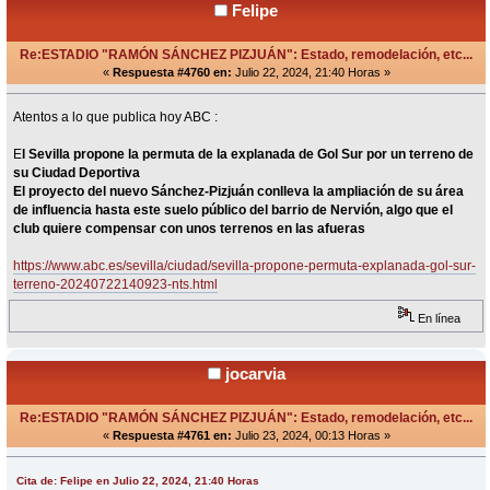
Felipe
Re:ESTADIO "RAMÓN SÁNCHEZ PIZJUÁN": Estado, remodelación, etc...
«
Respuesta #4760 en:
Julio 22, 2024, 21:40 Horas »
Atentos a lo que publica hoy ABC :
E
l Sevilla propone la permuta de la explanada de Gol Sur por un terreno de
su Ciudad Deportiva
El proyecto del nuevo Sánchez-Pizjuán conlleva la ampliación de su área
de influencia hasta este suelo público del barrio de Nervión, algo que el
club quiere compensar con unos terrenos en las afueras
https://www.abc.es/sevilla/ciudad/sevilla-propone-permuta-explanada-gol-sur-
terreno-20240722140923-nts.html
En línea
jocarvia
Re:ESTADIO "RAMÓN SÁNCHEZ PIZJUÁN": Estado, remodelación, etc...
«
Respuesta #4761 en:
Julio 23, 2024, 00:13 Horas »
Cita de: Felipe en Julio 22, 2024, 21:40 Horas