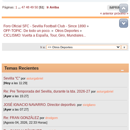
Páginas:
1
...
47
48
49
50
[
51
]
Ir Arriba
IMPRIMIR
« anterior
próximo »
Foro Oficial SFC - Sevilla Football Club - Since 1890
»
OFF-TOPIC: De todo un poco.
»
Otros Deportes
»
CICLISMO: Vuelta a España, Tour, Giro, Mundiales...
Ir a:
Temas Recientes
Sevilla "C"
por
asturgabriel
[
Hoy
a las 11:29]
Re: Pre Temporada del Sevilla, durante la tda. 2026-27
por
asturgabriel
[
Ayer
a las 15:27]
JOSÉ IGNACIO NAVARRO. Director deportivo.
por
sivigliano
[
Ayer
a las 07:27]
Re: FRAN GONZÁLEZ
por
drodgom
[Agosto 04, 2026, 22:33 Horas]