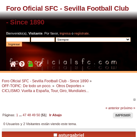
Foro Oficial SFC - Sevilla Football Club
- Since 1890
Bienvenido(a),
Visitante
. Por favor,
ingresa
o
regístrate
.
Foro Oficial SFC - Sevilla Football Club - Since 1890
»
OFF-TOPIC: De todo un poco.
»
Otros Deportes
»
CICLISMO: Vuelta a España, Tour, Giro, Mundiales...
« anterior
próximo »
Páginas:
1
...
47
48
49
50
[
51
]
Ir Abajo
IMPRIMIR
0 Usuarios y 2 Visitantes están viendo este tema.
asturgabriel