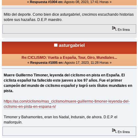
«
Respuesta #1004 en:
Agosto 08, 2023, 17:41 Horas »
Mito del deporte. Como bien dice asturgabriel, crecimos escuchando historias
sobre sus hazañas. D.E.P. maestro.
En línea
asturgabriel
Re:CICLISMO: Vuelta a España, Tour, Giro, Mundiales...
«
Respuesta #1005 en:
Agosto 17, 2023, 11:28 Horas »
Muere Guillermo Timoner, leyenda del ciclismo en pista en España. El
ciclista español ha fallecido este jueves a los 97 años. Fue el primer
campeón del mundo de ciclismo español y logró seis títulos mundiales en
pista.
https://as.com/ciclismo/mas_ciclismo/muere-guillermo-timoner-leyenda-del-
ciclismo-en-pista-en-espana-n/
Timoner y Bahamontes, eran los Nadal, Indurain, de ahora. D.E.P. el
mallorquín.
En línea