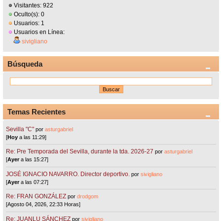
Visitantes: 922
Oculto(s): 0
Usuarios: 1
Usuarios en Línea:
sivigliano
Búsqueda
Temas Recientes
Sevilla "C"
por
asturgabriel
[
Hoy
a las 11:29]
Re: Pre Temporada del Sevilla, durante la tda. 2026-27
por
asturgabriel
[
Ayer
a las 15:27]
JOSÉ IGNACIO NAVARRO. Director deportivo.
por
sivigliano
[
Ayer
a las 07:27]
Re: FRAN GONZÁLEZ
por
drodgom
[Agosto 04, 2026, 22:33 Horas]
Re: JUANLU SÁNCHEZ
por
sivigliano