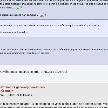
cepcionado. No sólo te has convertido en un oficialista que piropea a la gente de nuestro Consej
ca corto agitando una bandera como si le dieran electricidad en las bolas. Fijo que estabas en u
as de marca...
ro
Gorri
, que nos lo han cambiao...
 no llevaba bandera de la GATE, estuve con un banderón arlequinado ROJO y BLANCO.
 camiseta tool partidos
que no se cante lo del "Échale huevos", versión triste-más-seguía-que-una-macoca-borracho, te c
mas de arrepentimiento verdadero en los ojos.
evolviéndonos nuestros colores, el ROJO y BLANCO
 ex director general y neo ex neo
María CRUZ
re 16, 2009, 09:40 Horas »
n el consejo y de largo. Bajo mi punto de vista, el único que se gana el sueldo y 