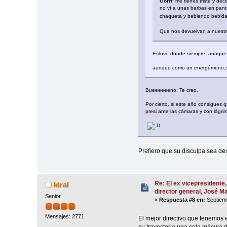
Gorri
, me tienes triste y de
no ví a unas barbas en panta
chaqueta y bebiendo bebid
Que nos devuelvan a nuest
Estuve donde siempre, aunque
aunque como un energúmeno,sin
Bueeeeeeno. Te creo.
Por cierto, si este año consigues 
presi ante las cámaras y con lágri
Prefiero que su disculpa sea d
Re: El ex vicepresidente,
kiral
director general, José 
Senior
«
Respuesta #8 en:
Septiemb
Mensajes: 2771
El mejor directivo que tenemos e