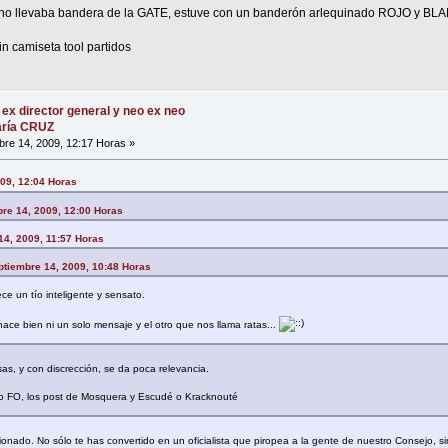
no llevaba bandera de la GATE, estuve con un banderón arlequinado ROJO y BL
 camiseta tool partidos
 ex director general y neo ex neo
María CRUZ
re 14, 2009, 12:17 Horas »
009, 12:04 Horas
bre 14, 2009, 12:00 Horas
14, 2009, 11:57 Horas
eptiembre 14, 2009, 10:48 Horas
e un tío inteligente y sensato.
ace bien ni un solo mensaje y el otro que nos llama ratas...
s, y con discrección, se da poca relevancia.
uo FO, los post de Mosquera y Escudé o Kracknouté
cionado. No sólo te has convertido en un oficialista que piropea a la gente de nuestro Consejo, s