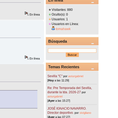
En línea
Visitantes: 880
Oculto(s): 0
En línea
Usuarios: 1
Usuarios en Línea:
tomahawk
Búsqueda
En línea
Temas Recientes
Sevilla "C"
por
asturgabriel
[
Hoy
a las 11:29]
Re: Pre Temporada del Sevilla,
durante la tda. 2026-27
por
asturgabriel
[
Ayer
a las 15:27]
JOSÉ IGNACIO NAVARRO.
Director deportivo.
por
sivigliano
[
Ayer
a las 07:27]