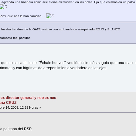
agitando una bandera como si le dieran electricidad en las bolas. Fijo que estabas en un palco,
orri
, que nos lo han cambiao...
 llevaba bandera de la GATE, estuve con un banderón arlequinado ROJO y BLANCO.
miseta tool partidos
es que no se cante lo del "Échale huevos", versión triste-más-seguía-que-una-maco
 cámaras y con lágrimas de arrepentimiento verdadero en los ojos.
 ex director general y neo ex neo
María CRUZ
re 14, 2009, 12:29 Horas »
 la poltrona del RSP.