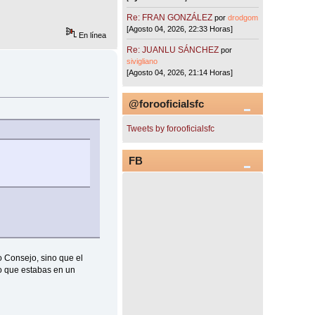
Re: FRAN GONZÁLEZ
por
drodgom
[Agosto 04, 2026, 22:33 Horas]
En línea
Re: JUANLU SÁNCHEZ
por
sivigliano
[Agosto 04, 2026, 21:14 Horas]
@forooficialsfc
Tweets by forooficialsfc
FB
ro Consejo, sino que el
jo que estabas en un