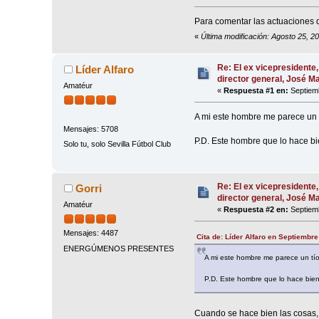
Para comentar las actuaciones d
«
Última modificación: Agosto 2
Re: El ex vicepresidente,
Líder Alfaro
director general, José 
Amatéur
«
Respuesta #1 en:
Septiemb
A mi este hombre me parece un tí
Mensajes: 5708
P.D. Este hombre que lo hace bie
Solo tu, solo Sevilla Fútbol Club
Re: El ex vicepresidente,
Gorri
director general, José 
Amatéur
«
Respuesta #2 en:
Septiemb
Mensajes: 4487
Cita de: Líder Alfaro en Septiembr
ENERGÚMENOS PRESENTES
A mi este hombre me parece un tío 
P.D. Este hombre que lo hace bien 
Cuando se hace bien las cosas, 