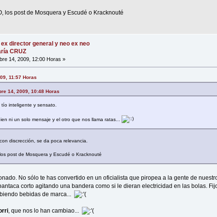
O, los post de Mosquera y Escudé o Kracknouté
 ex director general y neo ex neo
María CRUZ
re 14, 2009, 12:00 Horas »
009, 11:57 Horas
bre 14, 2009, 10:48 Horas
ío inteligente y sensato.
en ni un solo mensaje y el otro que nos llama ratas...
con discrección, se da poca relevancia.
 los post de Mosquera y Escudé o Kracknouté
ionado. No sólo te has convertido en un oficialista que piropea a la gente de nuest
antaca corto agitando una bandera como si le dieran electricidad en las bolas. Fi
bebiendo bebidas de marca...
rri
, que nos lo han cambiao...