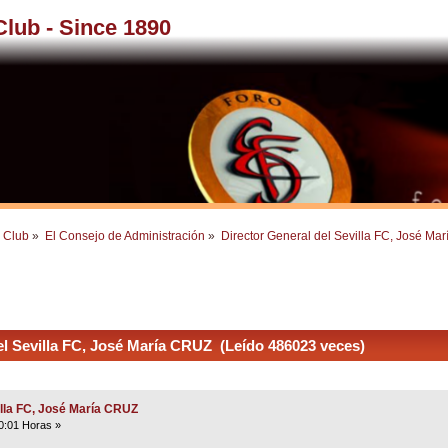
 Club - Since 1890
l Club
»
El Consejo de Administración
»
Director General del Sevilla FC, José Ma
l Sevilla FC, José María CRUZ (Leído 486023 veces)
illa FC, José María CRUZ
0:01 Horas »