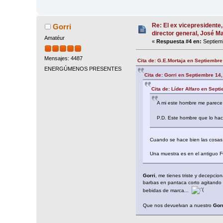
Re: El ex vicepresidente,
Gorri
director general, José 
Amatéur
«
Respuesta #4 en:
Septiemb
Mensajes: 4487
Cita de: G.E.Mortaja en Septiembre
ENERGÚMENOS PRESENTES
Cita de: Gorri en Septiembre 14
Cita de: Líder Alfaro en Sept
A mi este hombre me parece u
P.D. Este hombre que lo hace
Cuando se hace bien las cosas,
Una muestra es en el antiguo 
Gorri
, me tienes triste y decepcio
barbas en pantaca corto agitando u
bebidas de marca...
Que nos devuelvan a nuestro
Gorr