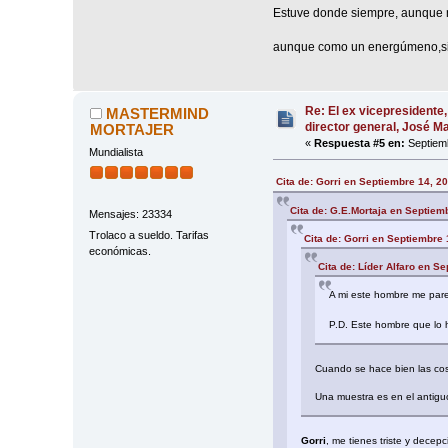
Estuve donde siempre, aunque 
aunque como un energúmeno,sin
Re: El ex vicepresidente,
MASTERMIND
director general, José 
MORTAJER
«
Respuesta #5 en:
Septiemb
Mundialista
Cita de: Gorri en Septiembre 14, 2
Cita de: G.E.Mortaja en Septiem
Mensajes: 23334
Trolaco a sueldo. Tarifas
Cita de: Gorri en Septiembre 
económicas.
Cita de: Líder Alfaro en S
A mi este hombre me parec
P.D. Este hombre que lo h
Cuando se hace bien las cosa
Una muestra es en el antig
Gorri
, me tienes triste y decep