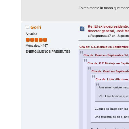
Es realmente la mano que mece
Re: El ex vicepresidente,
Gorri
director general, José 
Amatéur
«
Respuesta #7 en:
Septiemb
Mensajes: 4487
Cita de: G.E.Mortaja en Septiembre
ENERGÚMENOS PRESENTES
Cita de: Gorri en Septiembre 14
Cita de: G.E.Mortaja en Sept
Cita de: Gorri en Septiemb
Cita de: Líder Alfaro e
A mi este hombre me pa
P.D. Este hombre que l
Cuando se hace bien las c
Una muestra es en el ant