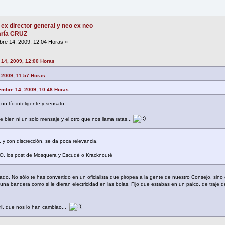
 ex director general y neo ex neo
María CRUZ
re 14, 2009, 12:04 Horas »
 14, 2009, 12:00 Horas
, 2009, 11:57 Horas
iembre 14, 2009, 10:48 Horas
n tío inteligente y sensato.
 bien ni un solo mensaje y el otro que nos llama ratas...
 y con discrección, se da poca relevancia.
FO, los post de Mosquera y Escudé o Kracknouté
nado. No sólo te has convertido en un oficialista que piropea a la gente de nuestro Consejo, sin
na bandera como si le dieran electricidad en las bolas. Fijo que estabas en un palco, de traje
i
, que nos lo han cambiao...