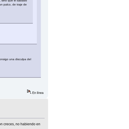
o, sino que el sábado
n palco, de traje de
onsigo una disculpa del
En línea
con creces, no habiendo en