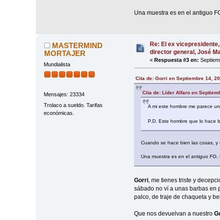
Una muestra es en el antiguo F
Re: El ex vicepresidente,
MASTERMIND
director general, José 
MORTAJER
«
Respuesta #3 en:
Septiemb
Mundialista
Cita de: Gorri en Septiembre 14, 2
Cita de: Líder Alfaro en Septiem
Mensajes: 23334
Trolaco a sueldo. Tarifas
A mi este hombre me parece un t
económicas.
P.D. Este hombre que lo hace bi
Cuando se hace bien las cosas, y 
Una muestra es en el antiguo FO,
Gorri
, me tienes triste y decepc
sábado no ví a unas barbas en p
palco, de traje de chaqueta y 
Que nos devuelvan a nuestro
Go