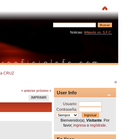
Noticias:
#Alavés vs. S.F.C.
ría CRUZ
« anterior
próximo »
User Info
IMPRIMIR
Usuario:
Contraseña:
Bienvenido(a),
Visitante
. Por
favor,
ingresa
o
regístrate
.