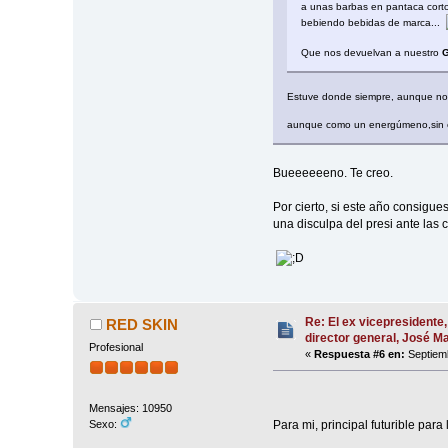
a unas barbas en pantaca corto 
bebiendo bebidas de marca...
Que nos devuelvan a nuestro
G
Estuve donde siempre, aunque no
aunque como un energúmeno,sin ca
Bueeeeeeno. Te creo.
Por cierto, si este año consigu
una disculpa del presi ante las
Re: El ex vicepresidente,
RED SKIN
director general, José 
Profesional
«
Respuesta #6 en:
Septiemb
Mensajes: 10950
Para mi, principal futurible para
Sexo: