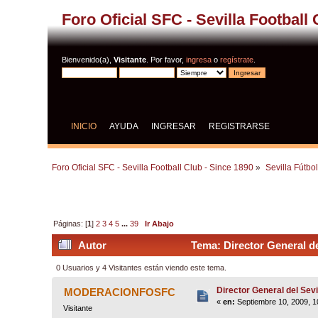
Foro Oficial SFC - Sevilla Football
Bienvenido(a),
Visitante
. Por favor,
ingresa
o
regístrate
.
INICIO
AYUDA
INGRESAR
REGISTRARSE
Foro Oficial SFC - Sevilla Football Club - Since 1890
»
Sevilla Fútbo
Páginas: [
1
]
2
3
4
5
...
39
Ir Abajo
Autor
Tema: Director General de
0 Usuarios y 4 Visitantes están viendo este tema.
Director General del Sev
MODERACIONFOSFC
«
en:
Septiembre 10, 2009, 1
Visitante