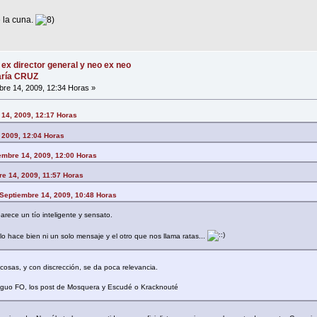
 la cuna.
 ex director general y neo ex neo
María CRUZ
re 14, 2009, 12:34 Horas »
 14, 2009, 12:17 Horas
, 2009, 12:04 Horas
iembre 14, 2009, 12:00 Horas
re 14, 2009, 11:57 Horas
n Septiembre 14, 2009, 10:48 Horas
rece un tío inteligente y sensato.
o hace bien ni un solo mensaje y el otro que nos llama ratas...
osas, y con discrección, se da poca relevancia.
iguo FO, los post de Mosquera y Escudé o Kracknouté