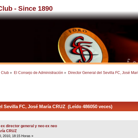
 Club - Since 1890
l Club
»
El Consejo de Administración
»
Director General del Sevilla FC, José Ma
l Sevilla FC, José María CRUZ (Leído 486050 veces)
 ex director general y neo ex neo
María CRUZ
0, 2010, 18:15 Horas »