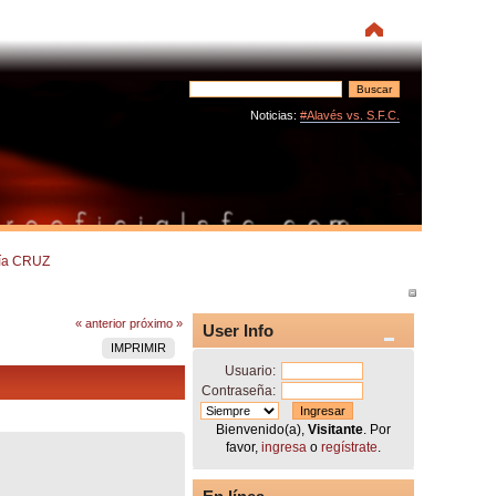
Noticias:
#Alavés vs. S.F.C.
ría CRUZ
« anterior
próximo »
User Info
IMPRIMIR
Usuario:
Contraseña:
Bienvenido(a),
Visitante
. Por
favor,
ingresa
o
regístrate
.