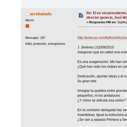
Re: El ex vicepresidente,
arrebatado
director general, José 
Alevín
«
Respuesta #46 en:
Septiem
http://www.as.com/futbol/articu
Mensajes: 287
Infiel, protestón, energúmeno
J. Jiménez | 02/09/2010
Aseguran que es usted una emi
Es una exageración. Me han valo
¿Qué han visto los clubes en us
Dedicación, aportar ideas y el sa
Su gran reto.
Arreglar la quiebra entre grand
pequeños, ni los andaluces.
¿Y cómo se articula esa unión?
En la comisión delegada hay sei
Asambleas. Igual la estructura 
¿Se van a separar Primera y S