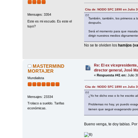
Cita de: NODO SFC 1890 en Julio 3
Mensajes: 3354
También, también, los primeros a l
Este es mi escudo. Es este el
después.
tuyo?
Será el momento para que masala, 
dirigir nuestros medios dignamente
No se te olviden los
hamijos (va
Re: El ex vicepresidente,
MASTERMIND
director general, José 
MORTAJER
«
Respuesta #41 en:
Julio 3
Mundialista
Cita de: NODO SFC 1890 en Julio 3
¿Yo he dicho eso o lo he escrito 
Mensajes: 23334
Trolaco a sueldo. Tarifas
Problemas no hay, yo puedo exager
económicas.
tienen que seguir exagerando porq
Bueno venga, te doy tablas. Por 