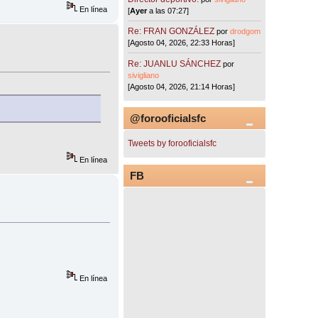
En línea
[
Ayer
a las 07:27]
Re: FRAN GONZÁLEZ
por
drodgom
[Agosto 04, 2026, 22:33 Horas]
Re: JUANLU SÁNCHEZ
por
sivigliano
[Agosto 04, 2026, 21:14 Horas]
@forooficialsfc
Tweets by forooficialsfc
En línea
FB
En línea