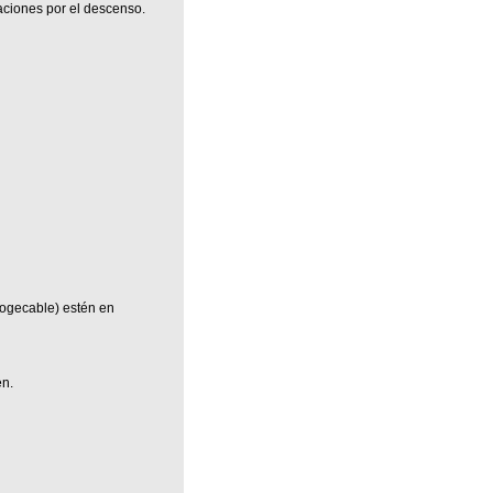
aciones por el descenso.
ogecable) estén en
en.