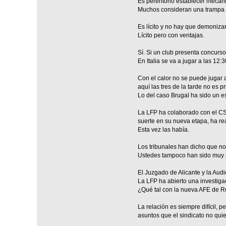
Es perentorio establecer mecani
Muchos consideran una trampa l
Es lícito y no hay que demoniza
Lícito pero con ventajas.
Sí. Si un club presenta concurs
En Italia se va a jugar a las 12:
Con el calor no se puede jugar a
aquí las tres de la tarde no es p
Lo del caso Brugal ha sido un 
La LFP ha colaborado con el CSD
suerte en su nueva etapa, ha rea
Esta vez las había.
Los tribunales han dicho que no
Ustedes tampoco han sido muy pa
El Juzgado de Alicante y la Aud
La LFP ha abierto una investigac
¿Qué tal con la nueva AFE de R
La relación es siempre difícil, 
asuntos que el sindicato no qui