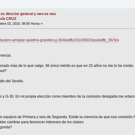
 ex director general y neo ex neo
María CRUZ
bre 02, 2010, 08:56 Horas »
lo/quiero-arreglar-quiebra-grandes-g-30/dasftb/20100902dasdaiftb_36/Tes
nencia.
rado más de lo que valgo. Mi único mérito es que en 25 años no me lo he creído.
ted?
lto del Sevilla.
es y G-30. En mi propia elección como miembro de la comisión delegada me votaron
s equipos de Primera y seis de Segunda. Existe la creencia de que esa comisión h
debe cambiar para favorecer intereses de los clubes.
egunda?