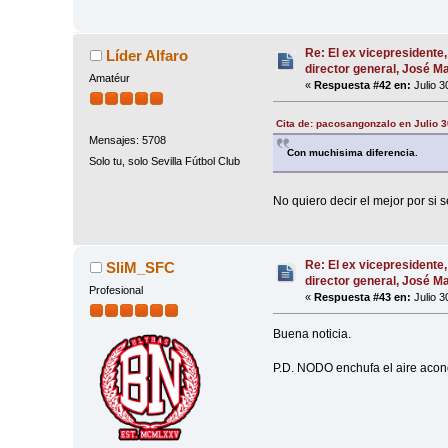
Re: El ex vicepresidente,
Líder Alfaro
director general, José 
Amatéur
«
Respuesta #42 en:
Julio 3
Cita de: pacosangonzalo en Julio 3
Mensajes: 5708
Con muchisima diferencia.
Solo tu, solo Sevilla Fútbol Club
No quiero decir el mejor por si
Re: El ex vicepresidente,
SliM_SFC
director general, José 
Profesional
«
Respuesta #43 en:
Julio 3
Buena noticia.
P.D. NODO enchufa el aire acond