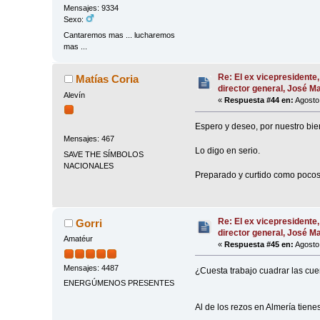
Mensajes: 9334
Sexo:
Cantaremos mas ... lucharemos
mas ...
Re: El ex vicepresidente,
Matías Coria
director general, José 
Alevín
«
Respuesta #44 en:
Agosto 
Espero y deseo, por nuestro bie
Mensajes: 467
Lo digo en serio.
SAVE THE SÍMBOLOS
NACIONALES
Preparado y curtido como pocos
Re: El ex vicepresidente,
Gorri
director general, José 
Amatéur
«
Respuesta #45 en:
Agosto 
Mensajes: 4487
¿Cuesta trabajo cuadrar las cu
ENERGÚMENOS PRESENTES
Al de los rezos en Almería tiene