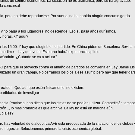
smos de control económico. La situación no es dramática, pero se ha agravado.
a concursal.
rla, pero no debe reproducirse. Por suerte, no ha habido ningún concurso gordo.
o y no paga a los jugadores, no desciende. Eso sí, pasa años durísimos.
30 horas. ¿Y aquí?
 las 15:00. Y hay que elegir bien el partido. En China piden un Barcelona-Sevilla,
rime-time..., hay que verlo. Este año habrá experiencias piloto.
escándalo. ¿Cuándo se va a actuar?
 para que el proyecto contra el amaño de partidos se convierta en Ley. Jaime Lis
lizado un gran trabajo. No cerramos los ojos a ese asunto pero hay que tener garan
 existen. Que aunque estén físicamente, no existen.
rtidarios de investigar.
iencia Provincial han dicho que las cintas no se podían utilizar. Competición tamp
ión..., lo más probable es que archive. La ley no está en marcha aún.
ubiales?
pero hay voluntad de diálogo. La AFE está preocupada de la situación de los clubes 
ere negociar. Solucionemos primero la crisis económica global.