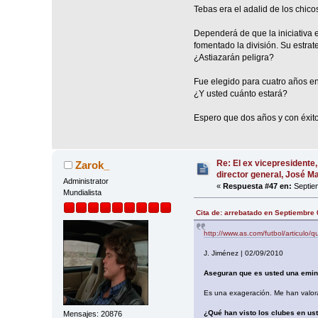
Tebas era el adalid de los chico
Dependerá de que la iniciativa 
fomentado la división. Su estra
¿Astiazarán peligra?
Fue elegido para cuatro años en
¿Y usted cuánto estará?
Espero que dos años y con éxito:
Re: El ex vicepresidente,
Zarok_
director general, José 
Administrator
«
Respuesta #47 en:
Septiem
Mundialista
Cita de: arrebatado en Septiembre 
http://www.as.com/futbol/articulo
J. Jiménez | 02/09/2010
Aseguran que es usted una emin
Es una exageración. Me han valora
¿Qué han visto los clubes en us
Mensajes: 20876