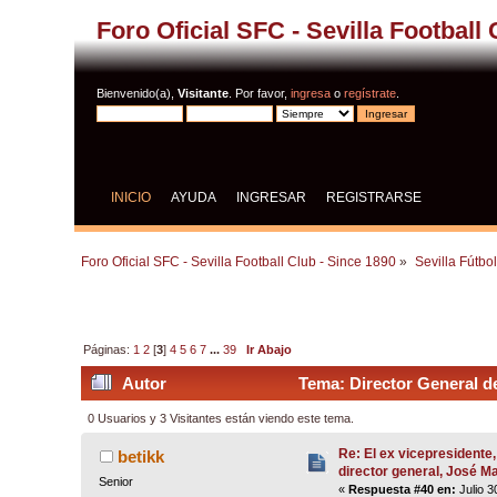
Foro Oficial SFC - Sevilla Football
Bienvenido(a),
Visitante
. Por favor,
ingresa
o
regístrate
.
INICIO
AYUDA
INGRESAR
REGISTRARSE
Foro Oficial SFC - Sevilla Football Club - Since 1890
»
Sevilla Fútbo
Páginas:
1
2
[
3
]
4
5
6
7
...
39
Ir Abajo
Autor
Tema: Director General de
0 Usuarios y 3 Visitantes están viendo este tema.
Re: El ex vicepresidente,
betikk
director general, José 
Senior
«
Respuesta #40 en:
Julio 3