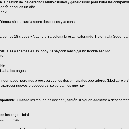
n la gestión de los derechos audiovisuales y generosidad para tratar las compens
odría hacer en un año.
nda?
rimera sólo actuaría sobre descensos y ascensos.
por los 18 clubes y Madrid y Barcelona la están valorando. No entra la Segunda.
isuales y además es un lobby. Si hay consenso, ya no tendría sentido.
or?
ble.
izaba los pagos.
ngún pago, pero nos preocupa que los dos principales operadores (Mediapro y S
 de aparecer nuevos proveedores, se pelean los que hay.
 importante. Cuando los tribunales decidan, sabrán si siguen adelante o desaparec
en los pagos, total.
scandalosas.