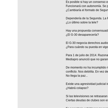
Es posible si hay un consenso e
Funcionará con autonomía. Se p
¿Cambiaría el formato de Segu
Dependería de la Segunda. La P
¿Lo último sobre la tele?
Hay una propuesta consensuada 
¿El G-30 desaparecería?
El G-30 negocia derechos audiov
¿Para cuándo su puesta en vig
Para 1 de julio de 2014. Razona
Mediapro anunció que no garant
De momento no ha incumplido ni
conflicto. Nos debilita. En vez
No llega la paz...
Existe una agresividad judicial
¿Habrá colapso?
Si las televisiones se retrasaran 
Ciertas deudas de clubes son e