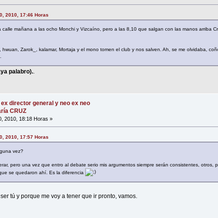
0, 2010, 17:46 Horas
a calle mañana a las ocho Monchi y Vizcaíno, pero a las 8,10 que salgan con las manos arriba Cr
hwuan, Zarok_, kalamar, Mortaja y el mono tomen el club y nos salven. Ah, se me olvidaba, co
.
ya palabro).
.
 ex director general y neo ex neo
María CRUZ
0, 2010, 18:18 Horas »
0, 2010, 17:57 Horas
alguna vez?
ar, pero una vez que entro al debate serio mis argumentos siempre serán consistentes, otros, p
ue se quedaron ahí. Es la diferencia
ser tú y porque me voy a tener que ir pronto, vamos.