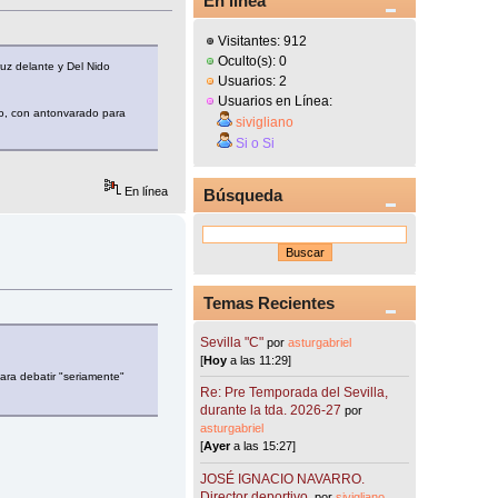
En línea
Visitantes: 912
Oculto(s): 0
uz delante y Del Nido
Usuarios: 2
Usuarios en Línea:
ño, con antonvarado para
sivigliano
Si o Si
En línea
Búsqueda
Temas Recientes
Sevilla "C"
por
asturgabriel
[
Hoy
a las 11:29]
ara debatir "seriamente"
Re: Pre Temporada del Sevilla,
durante la tda. 2026-27
por
asturgabriel
[
Ayer
a las 15:27]
JOSÉ IGNACIO NAVARRO.
Director deportivo.
por
sivigliano