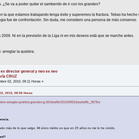
s. ¿Se va a poder quitar el sambenito de ir con los grandes?
en la que estamos trabajando tenga éxito y superemos la fractura. Tebas ha hecho 
tegia fue de confrontación. Sin duda, me considero una persona de más consenso.
 2009. Ni en la previsión de la Liga ni en mis deseos está que se marche antes.
 arreglar la quiebra.
 ex director general y neo ex neo
María CRUZ
bre 02, 2010, 09:11 Horas »
02, 2010, 08:56 Horas
/quiero-arreglar-quiebra-grandes-g-30/dasftb/20100902dasdaiftb_36/Tes
encia.
do más de lo que valgo. Mi único mérito es que en 25 años no me lo he creído.
ted?