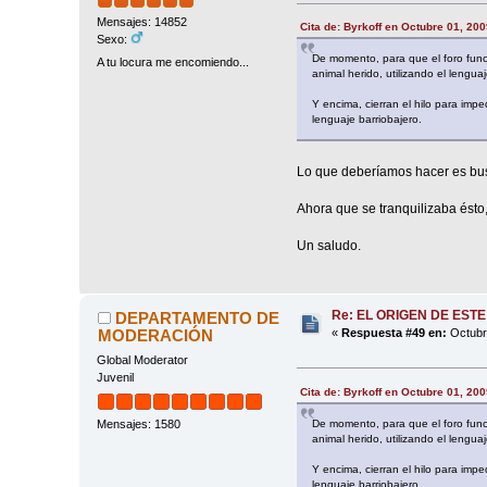
Mensajes: 14852
Cita de: Byrkoff en Octubre 01, 20
Sexo:
De momento, para que el foro fu
A tu locura me encomiendo...
animal herido, utilizando el lengu
Y encima, cierran el hilo para imp
lenguaje barriobajero.
Lo que deberíamos hacer es busc
Ahora que se tranquilizaba ésto, 
Un saludo.
Re: EL ORIGEN DE ESTE
DEPARTAMENTO DE
MODERACIÓN
«
Respuesta #49 en:
Octubre
Global Moderator
Juvenil
Cita de: Byrkoff en Octubre 01, 20
Mensajes: 1580
De momento, para que el foro fu
animal herido, utilizando el lengu
Y encima, cierran el hilo para imp
lenguaje barriobajero.