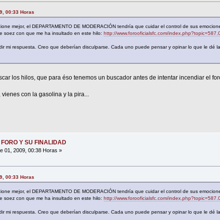
09, 00:33 Horas
ncione mejor, el DEPARTAMENTO DE MODERACIÓN tendría que cuidar el control de sus emocione
aje soez con que me ha insultado en este hilo:
http://www.forooficialsfc.com/index.php?topic=587.
edir mi respuesta. Creo que deberían disculparse. Cada uno puede pensar y opinar lo que le dé l
ar los hilos, que para éso tenemos un buscador antes de intentar incendiar el for
vienes con la gasolina y la pira...
 FORO Y SU FINALIDAD
 01, 2009, 00:38 Horas »
09, 00:33 Horas
ncione mejor, el DEPARTAMENTO DE MODERACIÓN tendría que cuidar el control de sus emocione
aje soez con que me ha insultado en este hilo:
http://www.forooficialsfc.com/index.php?topic=587.
edir mi respuesta. Creo que deberían disculparse. Cada uno puede pensar y opinar lo que le dé l