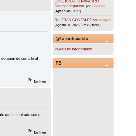
JOSÉ IGNACIO NAVARRO.
Director deportivo.
por
sivigliano
[
Ayer
a las 07:27]
Re: FRAN GONZÁLEZ
por
drodgom
[Agosto 04, 2026, 22:33 Horas]
@forooficialsfc
Tweets by forooficialsfc
 decisión de cerrarlo al
FB
En línea
erto que he entrado como
En línea