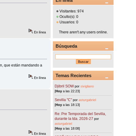
En línea
Visitantes: 974
Oculto(s): 0
Usuarios: 0
There aren't any users online.
En línea
Búsqueda
ión, que están mandando a
Temas Recientes
En línea
Djibril SOW
por
sivigliano
[
Hoy
a las 22:23]
Sevilla "C"
por
asturgabriel
[
Hoy
a las 18:13]
Re: Pre Temporada del Sevilla,
durante la tda. 2026-27
por
asturgabriel
[
Hoy
a las 18:08]
En línea