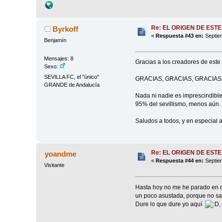
Re: EL ORIGEN DE ESTE
Byrkoff
«
Respuesta #43 en:
Septiem
Benjamín
Mensajes: 8
Gracias a los creadores de este f
Sexo:
SEVILLA FC, el "único"
GRACIAS, GRACIAS, GRACIAS
GRANDE de Andalucía
Nada ni nadie es imprescindible 
95% del sevillismo, menos aún.
Saludos a todos, y en especial
Re: EL ORIGEN DE ESTE
yoandme
«
Respuesta #44 en:
Septiem
Visitante
Hasta hoy no me he parado en da
un poco asustada, porque no sab
Dure lo que dure yo aquí
,