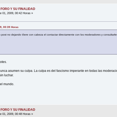
 FORO Y SU FINALIDAD
 01, 2009, 00:42 Horas »
09, 00:39 Horas
n post no dejando títere con cabeza el contactar directamente con los moderadores y consultarle
otes.
nunca asumen su culpa. La culpa es del fascismo imperante en todas las moderacio
in luchar.
 el mundo.
 FORO Y SU FINALIDAD
 01, 2009, 00:48 Horas »