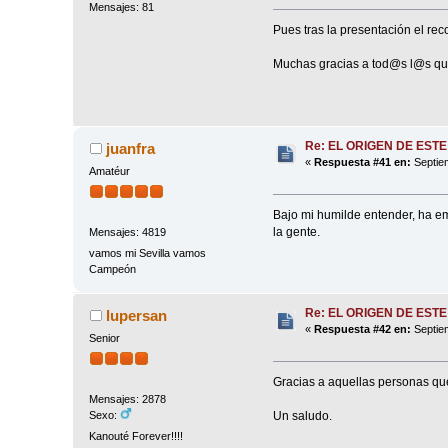
Mensajes: 81
Pues tras la presentación el reco
Muchas gracias a tod@s l@s que
Re: EL ORIGEN DE ESTE
juanfra
«
Respuesta #41 en:
Septiem
Amatéur
Bajo mi humilde entender, ha em
la gente.
Mensajes: 4819
vamos mi Sevilla vamos
Campeón
Re: EL ORIGEN DE ESTE
lupersan
«
Respuesta #42 en:
Septiem
Senior
Gracias a aquellas personas qu
Mensajes: 2878
Un saludo.
Sexo:
Kanouté Forever!!!!