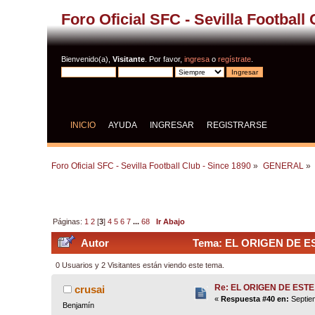
Foro Oficial SFC - Sevilla Football
Bienvenido(a),
Visitante
. Por favor,
ingresa
o
regístrate
.
INICIO
AYUDA
INGRESAR
REGISTRARSE
Foro Oficial SFC - Sevilla Football Club - Since 1890
»
GENERAL
»
Páginas:
1
2
[
3
]
4
5
6
7
...
68
Ir Abajo
Autor
Tema: EL ORIGEN DE ES
0 Usuarios y 2 Visitantes están viendo este tema.
Re: EL ORIGEN DE ESTE
crusai
«
Respuesta #40 en:
Septiem
Benjamín