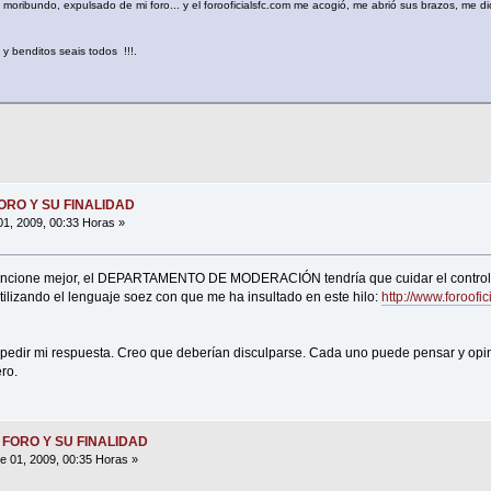
, moribundo, expulsado de mi foro... y el forooficialsfc.com me acogió, me abrió sus brazos, me di
m y benditos seais todos !!!.
FORO Y SU FINALIDAD
1, 2009, 00:33 Horas »
funcione mejor, el DEPARTAMENTO DE MODERACIÓN tendría que cuidar el control
tilizando el lenguaje soez con que me ha insultado en este hilo:
http://www.foroofi
impedir mi respuesta. Creo que deberían disculparse. Cada uno puede pensar y opin
ro.
 FORO Y SU FINALIDAD
 01, 2009, 00:35 Horas »