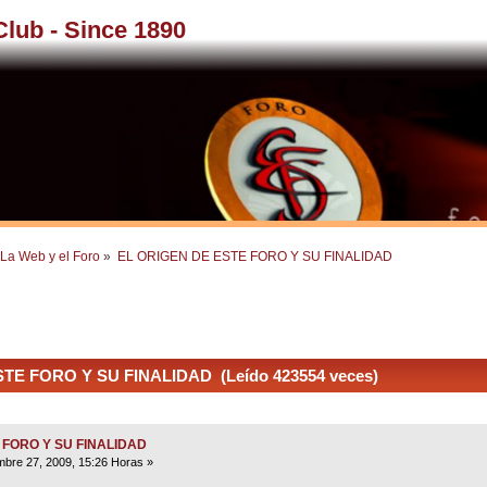
 Club - Since 1890
La Web y el Foro
»
EL ORIGEN DE ESTE FORO Y SU FINALIDAD
TE FORO Y SU FINALIDAD (Leído 423554 veces)
 FORO Y SU FINALIDAD
bre 27, 2009, 15:26 Horas »