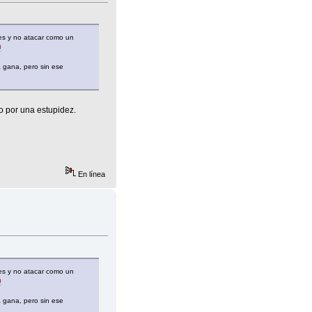
s y no atacar como un
0
a gana, pero sin ese
o por una estupidez.
En línea
s y no atacar como un
0
a gana, pero sin ese