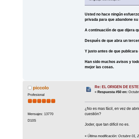
Usted no hace ningún esfuerzo 
privada para que abandone su ac
A continuación de que dijera q
Después de que abra un tercer
Y justo antes de que publicara
Han sido muchos avisos y todo
mejor las cosas.
Re: EL ORIGEN DE ESTE
piccolo
«
Respuesta #50 en:
Octubre
Profesional
¿No es mas fácil, en vez de abri
cuestión?
Mensajes: 13770
D10S
Joder, que tan difícil no es.
«
Última modificación: Octubre 01, 