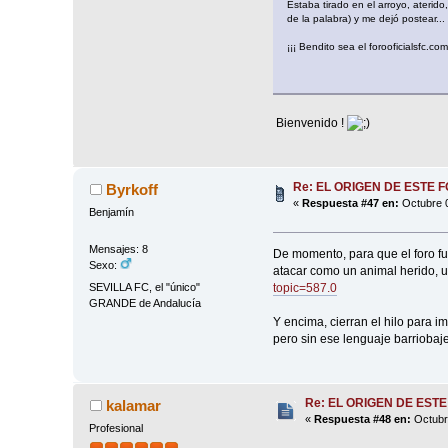
Estaba tirado en el arroyo, aterido
de la palabra) y me dejó postear...
¡¡¡ Bendito sea el forooficialsfc.co
Bienvenido !
Re: EL ORIGEN DE ESTE 
Byrkoff
«
Respuesta #47 en:
Octubre 0
Benjamín
Mensajes: 8
De momento, para que el foro 
Sexo:
atacar como un animal herido, u
topic=587.0
SEVILLA FC, el "único"
GRANDE de Andalucía
Y encima, cierran el hilo para 
pero sin ese lenguaje barriobaje
Re: EL ORIGEN DE ESTE
kalamar
«
Respuesta #48 en:
Octubre
Profesional