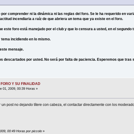
por comprender ni la dinámica ni las reglas del foro. Se le ha requerido en vari
titud incendiaria a raíz de que abriera un tema que ya existe en el foro.
ue este foro está manejado por el club y que lo censura a usted, en el segundo 
 tema incidiendo en lo mismo.
 este mensaje.
s descartados por usted. No será por falta de paciencia. Esperemos que tras 
 FORO Y SU FINALIDAD
 01, 2009, 00:39 Horas »
r un post no dejando títere con cabeza, el contactar directamente con los moderado
2009, 00:49 Horas por piccolo
»