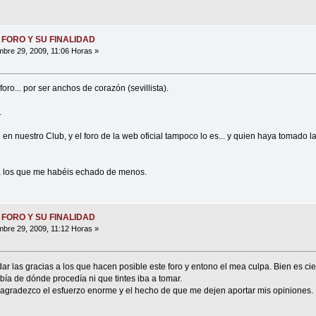
 FORO Y SU FINALIDAD
bre 29, 2009, 11:06 Horas »
oro... por ser anchos de corazón (sevillista).
.
en nuestro Club, y el foro de la web oficial tampoco lo es... y quien haya tomado la
 a los que me habéis echado de menos.
 FORO Y SU FINALIDAD
bre 29, 2009, 11:12 Horas »
r las gracias a los que hacen posible este foro y entono el mea culpa. Bien es ci
ía de dónde procedía ni que tintes iba a tomar.
 agradezco el esfuerzo enorme y el hecho de que me dejen aportar mis opiniones.