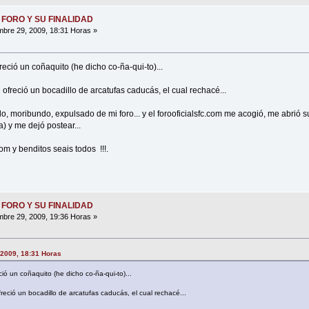
 FORO Y SU FINALIDAD
bre 29, 2009, 18:31 Horas »
eció un coñaquito (he dicho co-ña-qui-to)...
freció un bocadillo de arcatufas caducás, el cual rechacé...
ido, moribundo, expulsado de mi foro... y el forooficialsfc.com me acogió, me abrió 
a) y me dejó postear...
com y benditos seais todos !!!.
 FORO Y SU FINALIDAD
bre 29, 2009, 19:36 Horas »
 2009, 18:31 Horas
ió un coñaquito (he dicho co-ña-qui-to)...
eció un bocadillo de arcatufas caducás, el cual rechacé...