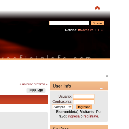
Noticias:
#Alavés vs. S.F.C.
« anterior
próximo »
User Info
IMPRIMIR
Usuario:
Contraseña:
Bienvenido(a),
Visitante
. Por
favor,
ingresa
o
regístrate
.