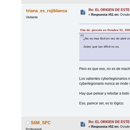
Re: EL ORIGEN DE ESTE
triana_es_rojiblanca
«
Respuesta #51 en:
Octubre
Visitante
Cita de: piccolo en Octubre 01, 20
¿No es mas fácil en vez de abrir u
Joder, que tan difícil no es.
Pero es que eso, no es de mach
Los valientes cyberlegionarios 
cyberlegionario nunca se rinde s
Hay que pelear y rebotar a todo
Eso, parece ser, es lo lógico.
Re: EL ORIGEN DE ESTE
SliM_SFC
«
Respuesta #52 en:
Octubre
Profesional