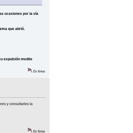
as ocasiones por la vía
tema que abrió.
su expulsión medite
En línea
res y consultarles la
En línea