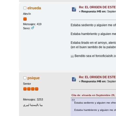
Re: EL ORIGEN DE ESTE
elrueda
«
Respuesta #45 en:
Septiem
Alevín
Mensajes: 419
Estaba sediento y alguien me ofr
Sexo:
Estaba hambriento y alguien me o
Estaba tirado en el arroyo, ater
(en el buen sentido de la palabr
¡¡¡ Bendito sea el forooficialsfc.
Re: EL ORIGEN DE ESTE
psique
«
Respuesta #46 en:
Septiem
Senior
Cita de: elrueda en Septiembre 29,
Mensajes: 3253
Estaba sediento y alguien me ofrec
بيبا باليستينا ليبري
Estaba hambriento y alguien me ofr