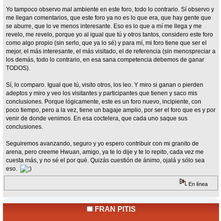
Yo tampoco observo mal ambiente en este foro, todo lo contrario. Sí observo y
me llegan comentarios, que este foro ya no es lo que era, que hay gente que
se aburre, que lo ve menos interesante. Eso es lo que a mí me llega y me
revelo, me revelo, porque yo al igual que tú y otros tantos, considero este foro
como algo propio (sin serlo, que ya lo sé) y para mí, mi foro tiene que ser el
mejor, el más interesante, el más visitado, el de referencia (sin menospreciar a
los demás, todo lo contrario, en esa sana competencia debemos de ganar
TODOS).
Sí, lo comparo. Igual que tú, visito otros, los leo. Y miro si ganan o pierden
adeptos y miro y veo los visitantes y participantes que tienen y saco mis
conclusiones. Porque lógicamente, este es un foro nuevo, incipiente, con
poco tiempo, pero a la vez, tiene un bagaje amplio, por ser el foro que es y por
venir de donde venimos. En esa coctelera, que cada uno saque sus
conclusiones.
Seguiremos avanzando, seguro y yo espero contribuir con mi granito de
arena, pero creeme Hwuan, amigo, ya te lo dije y te lo repito, cada vez me
cuesta más, y no sé el por qué. Quizás cuestión de ánimo, ojalá y sólo sea
eso.
En línea
FRAN PITIS