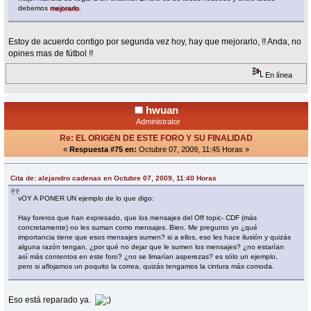
debemos
mejorarlo
.
Estoy de acuerdo contigo por segunda vez hoy, hay que mejorarlo, !! Anda, no
opines mas de fútbol !!
En línea
hwuan
Administrator
Re: EL ORIGEN DE ESTE FORO Y SU FINALIDAD
«
Respuesta #75 en:
Octubre 07, 2009, 11:45 Horas »
Cita de: alejandro cadenas en Octubre 07, 2009, 11:40 Horas
vOY A PONER UN ejemplo de lo que digo:
Hay foreros que han expresado, que los mensajes del Off topic- CDF (más
concretamente) no les suman como mensajes. Bien. Me pregunto yo ¿qué
importancia tiene que esos mensajes sumen? si a ellos, eso les hace ilusión y quizás
alguna razón tengan, ¿por qué no dejar que le sumen los mensajes? ¿no estarían
así más contentos en este foro? ¿no se limarían asperezas? es sólo un ejemplo,
pero si aflojamos un poquito la correa, quizás tengamos la cintura más comoda.
Eso está reparado ya.