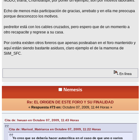
NODO, triana, Chumbaispil, por poner un ejemplo, son por motivos laborales.
Echo de menos más participación de gracias, arrebato y en ella me preocupa
porque desconozco los motivos.
pedreitor está con los cables cruzados, pero espero que de un momento a
otro recapacite y regrese a su casa.
Por contra existen otros foreros que apenas posteaban en el foro mantenido y
aquí están siendo bastante asiduos, claro ejemplo el de la mamona de
SliM_SFC.
En línea
Nemesis
Re: EL ORIGEN DE ESTE FORO Y SU FINALIDAD
«
Respuesta #73 en:
Octubre 07, 2009, 11:44 Horas »
Cita de: hwuan en Octubre 07, 2009, 11:43 Horas
Cita de: Marisol_Matriarca en Octubre 07, 2009, 11:22 Horas
Yo creo que se debería hacer autocrítica en el caso de que uno o varios