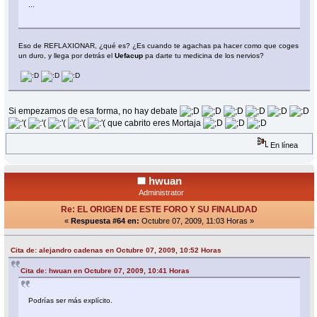
...
Eso de REFLAXIONAR, ¿qué es? ¿Es cuando te agachas pa hacer como que coges
un duro, y llega por detrás el
Uefacup
pa darte tu medicina de los nervios?
Si empezamos de esa forma, no hay debate
que cabrito eres Mortaja
En línea
hwuan
Administrator
Re: EL ORIGEN DE ESTE FORO Y SU FINALIDAD
«
Respuesta #64 en:
Octubre 07, 2009, 11:03 Horas »
Cita de: alejandro cadenas en Octubre 07, 2009, 10:52 Horas
Cita de: hwuan en Octubre 07, 2009, 10:41 Horas
Podrías ser más explícito.