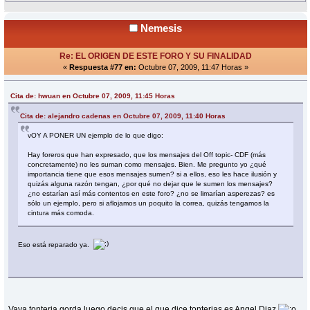
Nemesis
Re: EL ORIGEN DE ESTE FORO Y SU FINALIDAD
«
Respuesta #77 en:
Octubre 07, 2009, 11:47 Horas »
Cita de: hwuan en Octubre 07, 2009, 11:45 Horas
Cita de: alejandro cadenas en Octubre 07, 2009, 11:40 Horas
vOY A PONER UN ejemplo de lo que digo:
Hay foreros que han expresado, que los mensajes del Off topic- CDF (más
concretamente) no les suman como mensajes. Bien. Me pregunto yo ¿qué
importancia tiene que esos mensajes sumen? si a ellos, eso les hace ilusión y
quizás alguna razón tengan, ¿por qué no dejar que le sumen los mensajes?
¿no estarían así más contentos en este foro? ¿no se limarían asperezas? es
sólo un ejemplo, pero si aflojamos un poquito la correa, quizás tengamos la
cintura más comoda.
Eso está reparado ya.
Vaya tonteria gorda,luego decis que el que dice tonterias es Angel Diaz