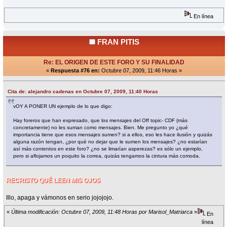
En línea
FRAN PITIS
Re: EL ORIGEN DE ESTE FORO Y SU FINALIDAD
«
Respuesta #76 en:
Octubre 07, 2009, 11:46 Horas »
Cita de: alejandro cadenas en Octubre 07, 2009, 11:40 Horas
vOY A PONER UN ejemplo de lo que digo:
Hay foreros que han expresado, que los mensajes del Off topic- CDF (más
concretamente) no les suman como mensajes. Bien. Me pregunto yo ¿qué
importancia tiene que esos mensajes sumen? si a ellos, eso les hace ilusión y quizás
alguna razón tengan, ¿por qué no dejar que le sumen los mensajes? ¿no estarían
así más contentos en este foro? ¿no se limarían asperezas? es sólo un ejemplo,
pero si aflojamos un poquito la correa, quizás tengamos la cintura más comoda.
RECRISTO QUÉ LEEN MIS OJOS
Illo, apaga y vámonos en serio jojojojo.
«
Última modificación: Octubre 07, 2009, 11:48 Horas por Marisol_Matriarca
»
En
línea