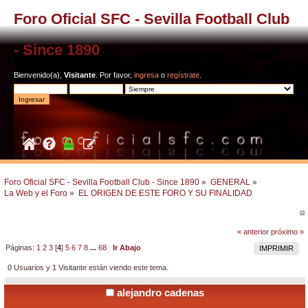
Foro Oficial SFC - Sevilla Football Club
- Since 1890
Bienvenido(a),
Visitante
. Por favor,
ingresa
o
regístrate
.
Foro Oficial SFC - Sevilla Football Club - Since 1890
»
GENERAL
»
La Web y el Foro
»
EL ORIGEN DE ESTE FORO Y SU FINALIDAD
« anterior
próximo »
Páginas:
1
2
3
[
4
]
5
6
7
8
...
68
Ir Abajo
IMPRIMIR
0 Usuarios y 1 Visitante están viendo este tema.
alejandro cadenas