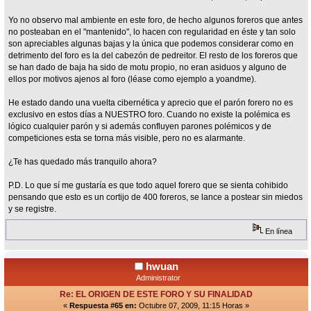
Yo no observo mal ambiente en este foro, de hecho algunos foreros que antes
no posteaban en el "mantenido", lo hacen con regularidad en éste y tan solo
son apreciables algunas bajas y la única que podemos considerar como en
detrimento del foro es la del cabezón de pedreitor. El resto de los foreros que
se han dado de baja ha sido de motu propio, no eran asiduos y alguno de
ellos por motivos ajenos al foro (léase como ejemplo a yoandme).
He estado dando una vuelta cibernética y aprecio que el parón forero no es
exclusivo en estos días a NUESTRO foro. Cuando no existe la polémica es
lógico cualquier parón y si además confluyen parones polémicos y de
competiciones esta se torna más visible, pero no es alarmante.
¿Te has quedado más tranquilo ahora?
P.D. Lo que sí me gustaría es que todo aquel forero que se sienta cohibido
pensando que esto es un cortijo de 400 foreros, se lance a postear sin miedos
y se registre.
En línea
hwuan
Administrator
Re: EL ORIGEN DE ESTE FORO Y SU FINALIDAD
«
Respuesta #65 en:
Octubre 07, 2009, 11:15 Horas »