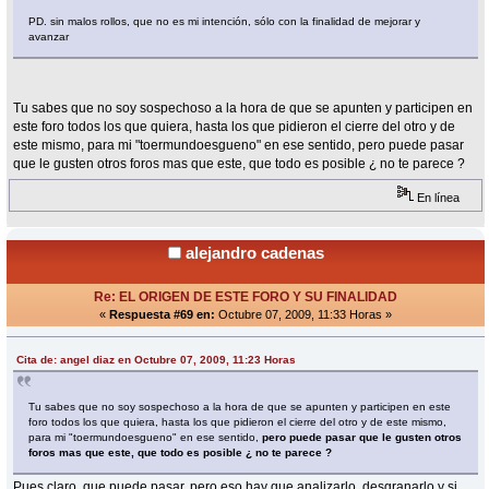
PD. sin malos rollos, que no es mi intención, sólo con la finalidad de mejorar y
avanzar
Tu sabes que no soy sospechoso a la hora de que se apunten y participen en
este foro todos los que quiera, hasta los que pidieron el cierre del otro y de
este mismo, para mi "toermundoesgueno" en ese sentido, pero puede pasar
que le gusten otros foros mas que este, que todo es posible ¿ no te parece ?
En línea
alejandro cadenas
Re: EL ORIGEN DE ESTE FORO Y SU FINALIDAD
«
Respuesta #69 en:
Octubre 07, 2009, 11:33 Horas »
Cita de: angel diaz en Octubre 07, 2009, 11:23 Horas
Tu sabes que no soy sospechoso a la hora de que se apunten y participen en este
foro todos los que quiera, hasta los que pidieron el cierre del otro y de este mismo,
para mi "toermundoesgueno" en ese sentido,
pero puede pasar que le gusten otros
foros mas que este, que todo es posible ¿ no te parece ?
Pues claro, que puede pasar, pero eso hay que analizarlo, desgranarlo y si