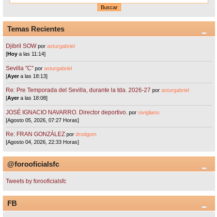
Temas Recientes
Djibril SOW
por
asturgabriel
[
Hoy
a las 11:14]
Sevilla "C"
por
asturgabriel
[
Ayer
a las 18:13]
Re: Pre Temporada del Sevilla, durante la tda. 2026-27
por
asturgabriel
[
Ayer
a las 18:08]
JOSÉ IGNACIO NAVARRO. Director deportivo.
por
sivigliano
[Agosto 05, 2026, 07:27 Horas]
Re: FRAN GONZÁLEZ
por
drodgom
[Agosto 04, 2026, 22:33 Horas]
@forooficialsfc
Tweets by forooficialsfc
FB