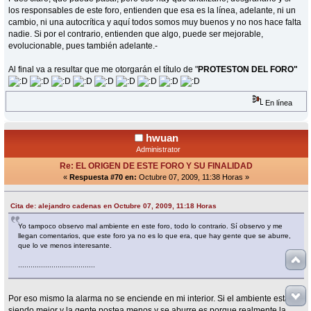
los responsables de este foro, entienden que esa es la línea, adelante, ni un
cambio, ni una autocrítica y aquí todos somos muy buenos y no nos hace falta
nadie. Si por el contrario, entienden que algo, puede ser mejorable,
evolucionable, pues también adelante.-
Al final va a resultar que me otorgarán el título de "
PROTESTON DEL FORO"
En línea
hwuan
Administrator
Re: EL ORIGEN DE ESTE FORO Y SU FINALIDAD
«
Respuesta #70 en:
Octubre 07, 2009, 11:38 Horas »
Cita de: alejandro cadenas en Octubre 07, 2009, 11:18 Horas
Yo tampoco observo mal ambiente en este foro, todo lo contrario. Sí observo y me
llegan comentarios, que este foro ya no es lo que era, que hay gente que se aburre,
que lo ve menos interesante.
.....................................
Por eso mismo la alarma no se enciende en mi interior. Si el ambiente está
siendo mejor y la gente postea menos y se aburre es porque realmente la