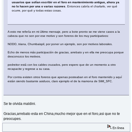
usuarios que solían escribir en el foro en mantenimiento antiguo, ahora ya
no lo hacen por una o varias razones
. Entonces cabría el charlarlo, ver qué
ocurre, por qué y todas estas cosas.
A esto me refería en mi último mensaje, pero a bote pronto se me viene casos a la
cabeza que no son por ese motivo y son foreros de los muy participativos:
NODO, triana, Chumbaispil, por poner un ejemplo, son por motivos laborales.
Echo de menos más participación de gracias, arrebato y en ella me preocupa porque
desconozco los motivos.
pedreitor está con los cables cruzados, pero espero que de un momento a otro
recapacite y regrese a su casa.
Por contra existen otros foreros que apenas posteaban en el foro mantenido y aquí
están siendo bastante asiduos, claro ejemplo el de la mamona de SliM_SFC.
Se te olvida maldini.
Gracias,arrebato esta en China,mucho mejor que en el foro,asi que no te
preocupes.
En línea