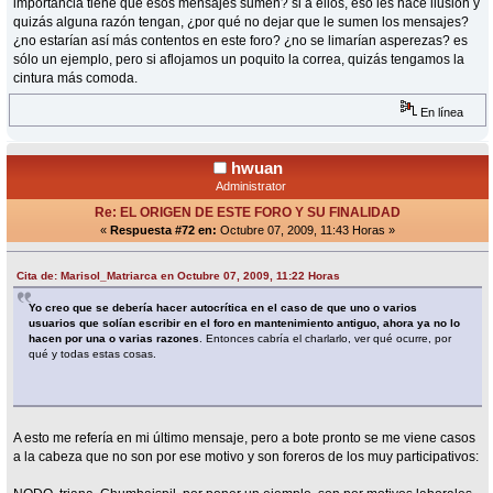
importancia tiene que esos mensajes sumen? si a ellos, eso les hace ilusión y
quizás alguna razón tengan, ¿por qué no dejar que le sumen los mensajes?
¿no estarían así más contentos en este foro? ¿no se limarían asperezas? es
sólo un ejemplo, pero si aflojamos un poquito la correa, quizás tengamos la
cintura más comoda.
En línea
hwuan
Administrator
Re: EL ORIGEN DE ESTE FORO Y SU FINALIDAD
«
Respuesta #72 en:
Octubre 07, 2009, 11:43 Horas »
Cita de: Marisol_Matriarca en Octubre 07, 2009, 11:22 Horas
Yo creo que se debería hacer autocrítica en el caso de que uno o varios
usuarios que solían escribir en el foro en mantenimiento antiguo, ahora ya no lo
hacen por una o varias razones
. Entonces cabría el charlarlo, ver qué ocurre, por
qué y todas estas cosas.
A esto me refería en mi último mensaje, pero a bote pronto se me viene casos
a la cabeza que no son por ese motivo y son foreros de los muy participativos: