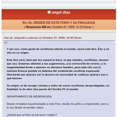
angel diaz
Re: EL ORIGEN DE ESTE FORO Y SU FINALIDAD
«
Respuesta #68 en:
Octubre 07, 2009, 11:23 Horas »
Cita de: alejandro cadenas en Octubre 07, 2009, 10:40 Horas
Y por eso, como gesto de sevillismo abierto al mundo, nació este foro. Ése y no
otro es su origen.
Este foro será, bien que les sonará la frase, lo que ustedes, sevillistas, deseen
que sea. Estamos abiertos a las sugerencias, a la corrección de errores, a la
magninimidad frente a quienes se declaran hostiles, pero todo ello con la
máxima firmeza posible en defensa del sentimiento sevillista expresado
libremente por quienes así lo deseen sin necesidad de confesar quiénes son o
qué buscan.
Su origen, el de recoger cientos y miles de voces sevillistas desperdigadas; su
finalidad, la de abrir otra puerta del Sevilla FC al mundo.
DEPARTAMENTO DE MODERACION
Desde mi lealtad inquebrantable a este Foro, desde mi cariño y comprensión, pero a
la vez desde mi sentido crítico:
¿Creeis que el Foro va por buen camino?