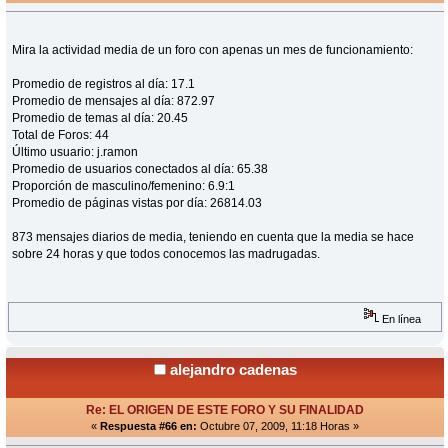
Mira la actividad media de un foro con apenas un mes de funcionamiento:
Promedio de registros al día: 17.1
Promedio de mensajes al día: 872.97
Promedio de temas al día: 20.45
Total de Foros: 44
Último usuario: j.ramon
Promedio de usuarios conectados al día: 65.38
Proporción de masculino/femenino: 6.9:1
Promedio de páginas vistas por día: 26814.03
873 mensajes diarios de media, teniendo en cuenta que la media se hace
sobre 24 horas y que todos conocemos las madrugadas.
En línea
alejandro cadenas
Re: EL ORIGEN DE ESTE FORO Y SU FINALIDAD
«
Respuesta #66 en:
Octubre 07, 2009, 11:18 Horas »