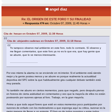
angel diaz
Re: EL ORIGEN DE ESTE FORO Y SU FINALIDAD
«
Respuesta #74 en:
Octubre 07, 2009, 11:45 Horas »
Cita de: hwuan en Octubre 07, 2009, 11:38 Horas
Cita de: alejandro cadenas en Octubre 07, 2009, 11:18 Horas
Yo tampoco observo mal ambiente en este foro, todo lo contrario. Sí observo y
me llegan comentarios, que este foro ya no es lo que era, que hay gente que
se aburre, que lo ve menos interesante.
.....................................
Por eso mismo la alarma no se enciende en mi interior. Si el ambiente está siendo
mejor y la gente postea menos y se aburre es porque realmente la actualidad
deportiva del SFC sobre la que habitualmente gira cualquier debate también está
muy parada.
Yo también me aburro en ciertos momentos, para que negarlo, pero después pienso
en foreros de cierta asiduidad en comentarios y veo que la mayoría de ellos no están
posteando por razones ajenas al foro. Trabajo, en la gran mayoría.
Animo a que todo aquel forero que esté en estos momentos poco participativo por
razones de enfado con los moderadores a que exponga aquí su critica, razonar es la
mejor manera de llegar a un entente. El foro es de todos nosotros y entre todos