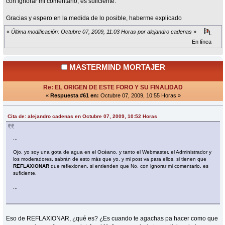
con ignorar mi comentario, es suficiente.
Gracias y espero en la medida de lo posible, haberme explicado
«
Última modificación: Octubre 07, 2009, 11:03 Horas por alejandro cadenas
»
En línea
MASTERMIND MORTAJER
Re: EL ORIGEN DE ESTE FORO Y SU FINALIDAD
«
Respuesta #61 en:
Octubre 07, 2009, 10:55 Horas »
Cita de: alejandro cadenas en Octubre 07, 2009, 10:52 Horas
...
Ojo, yo soy una gota de agua en el Océano, y tanto el Webmaster, el Administrador y
los moderadores, sabrán de esto más que yo, y mi post va para ellos, si tienen que
REFLAXIONAR
que reflexionen, si entienden que No, con ignorar mi comentario, es
suficiente.
...
Eso de REFLAXIONAR, ¿qué es? ¿Es cuando te agachas pa hacer como que