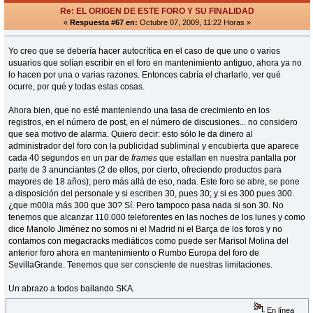
Re: EL ORIGEN DE ESTE FORO Y SU FINALIDAD
«
Respuesta #67 en:
Octubre 07, 2009, 11:22 Horas »
Yo creo que se debería hacer autocrítica en el caso de que uno o varios
usuarios que solían escribir en el foro en mantenimiento antiguo, ahora ya no
lo hacen por una o varias razones. Entonces cabría el charlarlo, ver qué
ocurre, por qué y todas estas cosas.
Ahora bien, que no esté manteniendo una tasa de crecimiento en los
registros, en el número de post, en el número de discusiones... no considero
que sea motivo de alarma. Quiero decir: esto sólo le da dinero al
administrador del foro con la publicidad subliminal y encubierta que aparece
cada 40 segundos en un par de
frames
que estallan en nuestra pantalla por
parte de 3 anunciantes (2 de ellos, por cierto, ofreciendo productos para
mayores de 18 años); pero más allá de eso, nada. Este foro se abre, se pone
a disposición del personale y si escriben 30, pues 30; y si es 300 pues 300.
¿que m00la más 300 que 30? Sí. Pero tampoco pasa nada si son 30. No
tenemos que alcanzar 110.000 teleforentes en las noches de los lunes y como
dice Manolo Jiménez no somos ni el Madrid ni el Barça de los foros y no
contamos con megacracks mediáticos como puede ser Marisol Molina del
anterior foro ahora en mantenimiento o Rumbo Europa del foro de
SevillaGrande. Tenemos que ser consciente de nuestras limitaciones.
Un abrazo a todos bailando SKA.
En línea