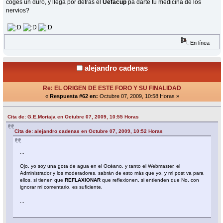
coges un duro, y llega por detrás el
Uefacup
pa darte tu medicina de los
nervios?
En línea
alejandro cadenas
Re: EL ORIGEN DE ESTE FORO Y SU FINALIDAD
«
Respuesta #62 en:
Octubre 07, 2009, 10:58 Horas »
Cita de: G.E.Mortaja en Octubre 07, 2009, 10:55 Horas
Cita de: alejandro cadenas en Octubre 07, 2009, 10:52 Horas
...
Ojo, yo soy una gota de agua en el Océano, y tanto el Webmaster, el
Administrador y los moderadores, sabrán de esto más que yo, y mi post va para
ellos, si tienen que
REFLAXIONAR
que reflexionen, si entienden que No, con
ignorar mi comentario, es suficiente.
...