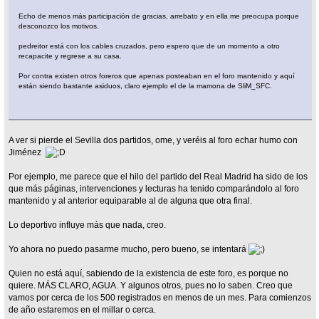
Echo de menos más participación de gracias, arrebato y en ella me preocupa porque
desconozco los motivos.
pedreitor está con los cables cruzados, pero espero que de un momento a otro
recapacite y regrese a su casa.
Por contra existen otros foreros que apenas posteaban en el foro mantenido y aquí
están siendo bastante asiduos, claro ejemplo el de la mamona de SliM_SFC.
A ver si pierde el Sevilla dos partidos, ome, y veréis al foro echar humo con
Jiménez
Por ejemplo, me parece que el hilo del partido del Real Madrid ha sido de los
que más páginas, intervenciones y lecturas ha tenido comparándolo al foro
mantenido y al anterior equiparable al de alguna que otra final.
Lo deportivo influye más que nada, creo.
Yo ahora no puedo pasarme mucho, pero bueno, se intentará
Quien no está aquí, sabiendo de la existencia de este foro, es porque no
quiere. MÁS CLARO, AGUA. Y algunos otros, pues no lo saben. Creo que
vamos por cerca de los 500 registrados en menos de un mes. Para comienzos
de año estaremos en el millar o cerca.