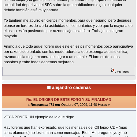
actualidad deportiva del SFC sobre la que habitualmente gira cualquier
debate también está muy parada.
Yo también me aburro en ciertos momentos, para que negarlo, pero después
pienso en foreros de cierta asiduidad en comentarios y veo que la mayoría de
ellos no están posteando por razones ajenas al foro. Trabajo, en la gran
mayoría.
Animo a que todo aquel forero que esté en estos momentos poco participativo
por razones de enfado con los moderadores a que exponga aquí su critica,
razonar es la mejor manera de llegar a un entente. El foro es de todos
nosotros y entre todos debemos mejorarlo.
En línea
alejandro cadenas
Re: EL ORIGEN DE ESTE FORO Y SU FINALIDAD
«
Respuesta #71 en:
Octubre 07, 2009, 11:40 Horas »
vOY A PONER UN ejemplo de lo que digo:
Hay foreros que han expresado, que los mensajes del Off topic- CDF (más
concretamente) no les suman como mensajes. Bien. Me pregunto yo ¿qué