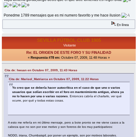
Ponedme 1789 mensajes que es mi numero favorito y me hace ilusion
En línea
SEVILLA FÚTBOL CLUB 1905
Visitante
Re: EL ORIGEN DE ESTE FORO Y SU FINALIDAD
«
Respuesta #78 en:
Octubre 07, 2009, 11:48 Horas »
Cita de: hwuan en Octubre 07, 2009, 11:43 Horas
Cita de: Marisol_Matriarca en Octubre 07, 2009, 11:22 Horas
Yo creo que se debería hacer autocrítica en el caso de que uno o varios
usuarios que solían escribir en el foro en mantenimiento antiguo, ahora ya
no lo hacen por una o varias razones
. Entonces cabría el charlarlo, ver qué
ocurre, por qué y todas estas cosas.
A esto me refería en mi último mensaje, pero a bote pronto se me viene casos a la
cabeza que no son por ese motivo y son foreros de los muy participativos:
NODO, triana, Chumbaispil, por poner un ejemplo, son por motivos laborales.