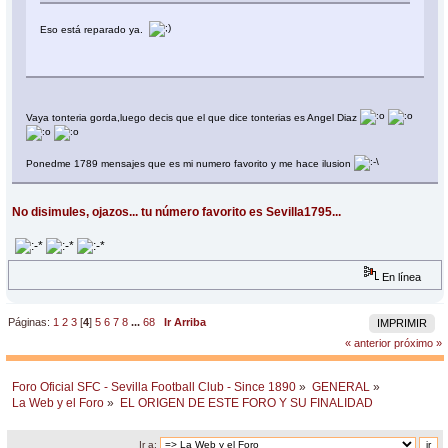
Eso está reparado ya.
Vaya tonteria gorda,luego decis que el que dice tonterias es Angel Diaz
Ponedme 1789 mensajes que es mi numero favorito y me hace ilusion
No disimules, ojazos... tu número favorito es Sevilla1795...
En línea
Páginas:
1
2
3
[
4
]
5
6
7
8
...
68
Ir Arriba
IMPRIMIR
« anterior
próximo »
Foro Oficial SFC - Sevilla Football Club - Since 1890
»
GENERAL
»
La Web y el Foro
»
EL ORIGEN DE ESTE FORO Y SU FINALIDAD
Ir a: