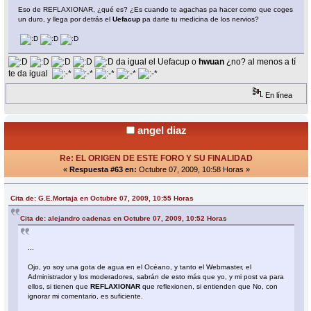
Eso de REFLAXIONAR, ¿qué es? ¿Es cuando te agachas pa hacer como que coges
un duro, y llega por detrás el
Uefacup
pa darte tu medicina de los nervios?
da igual el Uefacup o
hwuan
¿no? al menos a tí
te da igual
En línea
angel diaz
Re: EL ORIGEN DE ESTE FORO Y SU FINALIDAD
«
Respuesta #63 en:
Octubre 07, 2009, 10:58 Horas »
Cita de: G.E.Mortaja en Octubre 07, 2009, 10:55 Horas
Cita de: alejandro cadenas en Octubre 07, 2009, 10:52 Horas
...
Ojo, yo soy una gota de agua en el Océano, y tanto el Webmaster, el
Administrador y los moderadores, sabrán de esto más que yo, y mi post va para
ellos, si tienen que
REFLAXIONAR
que reflexionen, si entienden que No, con
ignorar mi comentario, es suficiente.