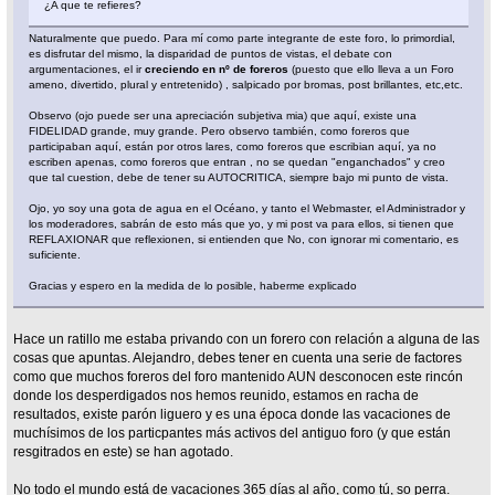
¿A que te refieres?
Naturalmente que puedo. Para mí como parte integrante de este foro, lo primordial,
es disfrutar del mismo, la disparidad de puntos de vistas, el debate con
argumentaciones, el ir
creciendo en nº de foreros
(puesto que ello lleva a un Foro
ameno, divertido, plural y entretenido) , salpicado por bromas, post brillantes, etc,etc.
Observo (ojo puede ser una apreciación subjetiva mia) que aquí, existe una
FIDELIDAD grande, muy grande. Pero observo también, como foreros que
participaban aquí, están por otros lares, como foreros que escribian aquí, ya no
escriben apenas, como foreros que entran , no se quedan "enganchados" y creo
que tal cuestion, debe de tener su AUTOCRITICA, siempre bajo mi punto de vista.
Ojo, yo soy una gota de agua en el Océano, y tanto el Webmaster, el Administrador y
los moderadores, sabrán de esto más que yo, y mi post va para ellos, si tienen que
REFLAXIONAR que reflexionen, si entienden que No, con ignorar mi comentario, es
suficiente.
Gracias y espero en la medida de lo posible, haberme explicado
Hace un ratillo me estaba privando con un forero con relación a alguna de las
cosas que apuntas. Alejandro, debes tener en cuenta una serie de factores
como que muchos foreros del foro mantenido AUN desconocen este rincón
donde los desperdigados nos hemos reunido, estamos en racha de
resultados, existe parón liguero y es una época donde las vacaciones de
muchísimos de los particpantes más activos del antiguo foro (y que están
resgitrados en este) se han agotado.
No todo el mundo está de vacaciones 365 días al año, como tú, so perra.