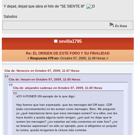
Y dejad, dejad que abra el hilo de "SE SIENTE III"
Saludos
En línea
sevilla1795
Re: EL ORIGEN DE ESTE FORO Y SU FINALIDAD
«
Respuesta #79 en:
Octubre 07, 2009, 11:49 Horas »
Cita de: Nemesis en Octubre 07, 2009, 11:47 Horas
Cita de: hwuan en Octubre 07, 2009, 11:45 Horas
Cita de: alejandro cadenas en Octubre 07, 2009, 11:40 Horas
vOY A PONER UN ejemplo de lo que digo:
Hay foreros que han expresado, que los mensajes del Off topic- CDF
(más concretamente) no les suman como mensajes. Bien. Me pregunto
yo ¿qué importancia tiene que esos mensajes sumen? si a ellos, eso les
hace ilusión y quizás alguna razón tengan, ¿por qué no dejar que le
sumen los mensajes? ¿no estarían así más contentos en este foro? ¿no
se limarían asperezas? es sólo un ejemplo, pero si aflojamos un poquito
la correa, quizás tengamos la cintura más comoda.