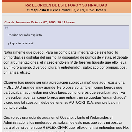
Re: EL ORIGEN DE ESTE FORO Y SU FINALIDAD
«
Respuesta #60 en:
Octubre 07, 2009, 10:52 Horas »
Cita de: hwuan en Octubre 07, 2009, 10:41 Horas
Podrías ser más explícito.
¿A que te refieres?
Naturalmente que puedo. Para mí como parte integrante de este foro, lo
primordial, es disfrutar del mismo, la disparidad de puntos de vistas, el debate
con argumentaciones, el ir
creciendo en nº de foreros
(puesto que ello lleva
a un Foro ameno, divertido, plural y entretenido) , salpicado por bromas, post
brillantes, etc,etc.
Observo (ojo puede ser una apreciación subjetiva mia) que aquí, existe una
FIDELIDAD grande, muy grande. Pero observo también, como foreros que
participaban aquí, están por otros lares, como foreros que escribian aquí, ya
no escriben apenas, como foreros que entran , no se quedan "enganchados"
y creo que tal cuestion, debe de tener su AUTOCRITICA, siempre bajo mi
punto de vista.
Ojo, yo soy una gota de agua en el Océano, y tanto el Webmaster, el
Administrador y los moderadores, sabrán de esto más que yo, y mi post va
para ellos, si tienen que REFLEXIONAR que reflexionen, si entienden que No,