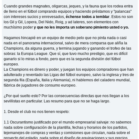
Cuando grandes magnates, oligarcas, jeques, y la fauna que los rodea entra
de lleno en el fútbol comprando equipos y haciendo préstamos y "palancas"
con intereses sucios y enrevesados,
échense todos a temblar
. Estos no son
los Gil y Gil, Lopera, Del Nido, Roig, y ad lateres, son elementos con
muchísimo poder
y que no les importa un soberano pimiento usted o yo.
Hagamos hincapié en un equipo de medio pelo que no pinta nada o casi
nada en el panorama internacional, salvo de mera comparsa que aliña la
Champions, da alguna guerra, y termina jugando y ganando el trofeo de las
sobras: la Europa League. Que sí, que tuvo mucho prestigio, que es difícil
ganarlo si lo miras a fondo, pero que es la segunda división del fútbol
europeo.
La Champions es dinero y poder, y juegan los equipos compradores que han
adulterado y reventado las Ligas del fútbol europeo, salvo la inglesa y tres de
segunda fila (España, Italia y Alemania), ni hablemos del caladero mundial,
fábrica de jugadores de consumo europeo.
¿Por qué suelto esto? Por las consecuencias directas que nos llegan a los
sevillistas en particular. Las resumo para que no se haga largo.
1. Desde el club no nos tienen respeto:
1.1 Oscurantismo justificado por el mundo empresarial salvaje: no sabemos
nada sobre configuración de la plantilla, fechas y horarios de los partidos,
tejemanejes de compras y ventas y comisiones que circulan, nada sobre el
proyecto del estadio, nada sobre el diseño de equipaciones y sus precios