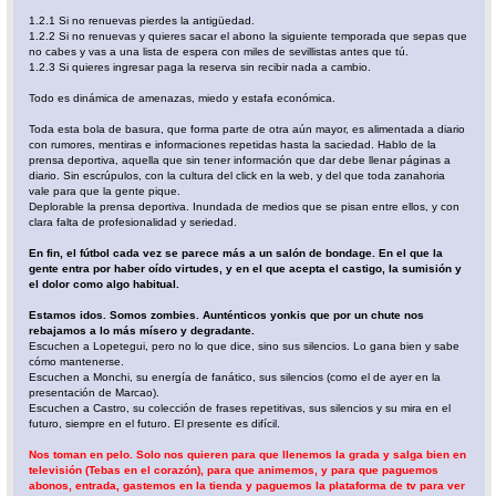
1.2.1 Si no renuevas pierdes la antigüedad.
1.2.2 Si no renuevas y quieres sacar el abono la siguiente temporada que sepas que
no cabes y vas a una lista de espera con miles de sevillistas antes que tú.
1.2.3 Si quieres ingresar paga la reserva sin recibir nada a cambio.
Todo es dinámica de amenazas, miedo y estafa económica.
Toda esta bola de basura, que forma parte de otra aún mayor, es alimentada a diario
con rumores, mentiras e informaciones repetidas hasta la saciedad. Hablo de la
prensa deportiva, aquella que sin tener información que dar debe llenar páginas a
diario. Sin escrúpulos, con la cultura del click en la web, y del que toda zanahoria
vale para que la gente pique.
Deplorable la prensa deportiva. Inundada de medios que se pisan entre ellos, y con
clara falta de profesionalidad y seriedad.
En fin, el fútbol cada vez se parece más a un salón de bondage. En el que la
gente entra por haber oído virtudes, y en el que acepta el castigo, la sumisión y
el dolor como algo habitual.
Estamos idos. Somos zombies. Aunténticos yonkis que por un chute nos
rebajamos a lo más mísero y degradante.
Escuchen a Lopetegui, pero no lo que dice, sino sus silencios. Lo gana bien y sabe
cómo mantenerse.
Escuchen a Monchi, su energía de fanático, sus silencios (como el de ayer en la
presentación de Marcao).
Escuchen a Castro, su colección de frases repetitivas, sus silencios y su mira en el
futuro, siempre en el futuro. El presente es difícil.
Nos toman en pelo. Solo nos quieren para que llenemos la grada y salga bien en
televisión (Tebas en el corazón), para que animemos, y para que paguemos
abonos, entrada, gastemos en la tienda y paguemos la plataforma de tv para ver