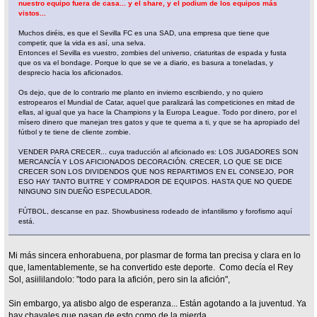
nuestro equipo fuera de casa... y el share, y el podium de los equipos más
vistos...
Muchos diréis, es que el Sevilla FC es una SAD, una empresa que tiene que
competir, que la vida es así, una selva.
Entonces el Sevilla es vuestro, zombies del universo, criaturitas de espada y fusta
que os va el bondage. Porque lo que se ve a diario, es basura a toneladas, y
desprecio hacia los aficionados.
Os dejo, que de lo contrario me planto en invierno escribiendo, y no quiero
estropearos el Mundial de Catar, aquel que paralizará las competiciones en mitad de
ellas, al igual que ya hace la Champions y la Europa League. Todo por dinero, por el
mísero dinero que manejan tres gatos y que te quema a ti, y que se ha apropiado del
fútbol y te tiene de cliente zombie.
VENDER PARA CRECER... cuya traducción al aficionado es: LOS JUGADORES SON
MERCANCÍA Y LOS AFICIONADOS DECORACIÓN. CRECER, LO QUE SE DICE
CRECER SON LOS DIVIDENDOS QUE NOS REPARTIMOS EN EL CONSEJO, POR
ESO HAY TANTO BUITRE Y COMPRADOR DE EQUIPOS. HASTA QUE NO QUEDE
NINGUNO SIN DUEÑO ESPECULADOR.
FÚTBOL, descanse en paz. Showbusiness rodeado de infantilismo y forofismo aquí
está.
Mi más sincera enhorabuena, por plasmar de forma tan precisa y clara en lo
que, lamentablemente, se ha convertido este deporte. Como decía el Rey
Sol, asiililandolo: "todo para la afición, pero sin la afición",
Sin embargo, ya atisbo algo de esperanza... Están agotando a la juventud. Ya
hay chavales que pasan de esto como de la mierda.