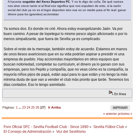
A hacerse
seguidor del Xerez Deportivo FC.
Y no lo digo de coña. De qué narices
nos sirve crecer tanto si al final eso significa que nos expulsen de esto, si la razón
social del club ya no es el logro deportivo sino ese es un medio para el fin real: ganar
dinero para los (grandes) accionistas
Ya somos dos. Es donde mi crié. Ahora estoy evangelizando Jaén. Va por
buen camino. A pesar de lopetegui lo mismo pesco algún aficionado o por lo
menos simpatizante, que fuera de Sevilla ya es complicado.
Sobre el resto de tu mensaje, también estoy de acuerdo. Estamos en manos
de unos tiesos avariciosos que en su vida podrían aspirar a presidir ni una
empresa de pueblo. Hay accionistas mayoritarios en otros equipos que
buscan notoriedad, completar su currículum, el dinero ya lo ganan con sus
empresas, pero los Pepito y compañía, que no veas cómo es la compañía, la
mayoría niños pijos de papá, están aquí para lo que están y no tengo la más
mínima duda de que van a vender el club más pronto que tarde. Tenemos los
días contados. Eso lo tengo asimilado.
En línea
Páginas:
1
...
23
24
25
26
[
27
]
Ir Arriba
IMPRIMIR
« anterior
próximo »
Foro Oficial SFC - Sevilla Football Club - Since 1890
»
Sevilla Fútbol Club
»
El Consejo de Administración
»
Voz del Sevillismo