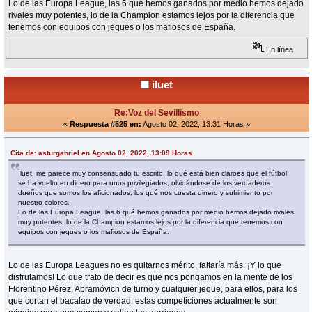
Lo de las Europa League, las 6 qué hemos ganados por medio hemos dejado
rivales muy potentes, lo de la Champion estamos lejos por la diferencia que
tenemos con equipos con jeques o los mafiosos de España.
En línea
iluet
Re:Voz del Sevillismo
«
Respuesta #525 en:
Agosto 02, 2022, 13:31 Horas »
Cita de: asturgabriel en Agosto 02, 2022, 13:09 Horas
Iluet, me parece muy consensuado tu escrito, lo qué está bien claroes que el fútbol
se ha vuelto en dinero para unos privilegiados, olvidándose de los verdaderos
dueños que somos los aficionados, los qué nos cuesta dinero y sufrimiento por
nuestro colores.
Lo de las Europa League, las 6 qué hemos ganados por medio hemos dejado rivales
muy potentes, lo de la Champion estamos lejos por la diferencia que tenemos con
equipos con jeques o los mafiosos de España.
Lo de las Europa Leagues no es quitarnos mérito, faltaría más. ¡Y lo que
disfrutamos! Lo que trato de decir es que nos pongamos en la mente de los
Florentino Pérez, Abramóvich de turno y cualquier jeque, para ellos, para los
que cortan el bacalao de verdad, estas competiciones actualmente son