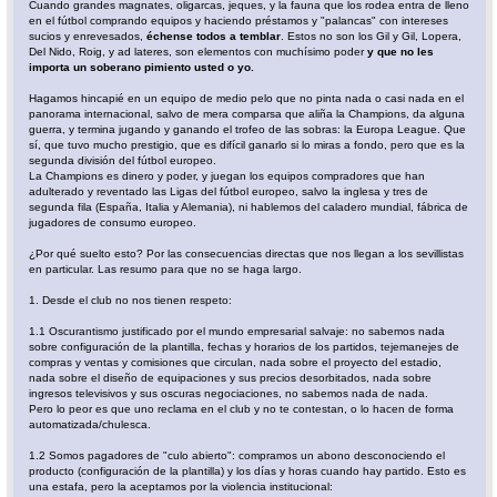
Cuando grandes magnates, oligarcas, jeques, y la fauna que los rodea entra de lleno
en el fútbol comprando equipos y haciendo préstamos y "palancas" con intereses
sucios y enrevesados,
échense todos a temblar
. Estos no son los Gil y Gil, Lopera,
Del Nido, Roig, y ad lateres, son elementos con muchísimo poder
y que no les
importa un soberano pimiento usted o yo.
Hagamos hincapié en un equipo de medio pelo que no pinta nada o casi nada en el
panorama internacional, salvo de mera comparsa que aliña la Champions, da alguna
guerra, y termina jugando y ganando el trofeo de las sobras: la Europa League. Que
sí, que tuvo mucho prestigio, que es difícil ganarlo si lo miras a fondo, pero que es la
segunda división del fútbol europeo.
La Champions es dinero y poder, y juegan los equipos compradores que han
adulterado y reventado las Ligas del fútbol europeo, salvo la inglesa y tres de
segunda fila (España, Italia y Alemania), ni hablemos del caladero mundial, fábrica de
jugadores de consumo europeo.
¿Por qué suelto esto? Por las consecuencias directas que nos llegan a los sevillistas
en particular. Las resumo para que no se haga largo.
1. Desde el club no nos tienen respeto:
1.1 Oscurantismo justificado por el mundo empresarial salvaje: no sabemos nada
sobre configuración de la plantilla, fechas y horarios de los partidos, tejemanejes de
compras y ventas y comisiones que circulan, nada sobre el proyecto del estadio,
nada sobre el diseño de equipaciones y sus precios desorbitados, nada sobre
ingresos televisivos y sus oscuras negociaciones, no sabemos nada de nada.
Pero lo peor es que uno reclama en el club y no te contestan, o lo hacen de forma
automatizada/chulesca.
1.2 Somos pagadores de "culo abierto": compramos un abono desconociendo el
producto (configuración de la plantilla) y los días y horas cuando hay partido. Esto es
una estafa, pero la aceptamos por la violencia institucional: