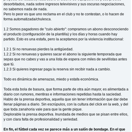
desorbitados, nada sobre ingresos televisivos y sus oscuras negociaciones,
no sabemos nada de nada.
Pero lo peor es que uno reclama en el club y no te contestan, o lo hacen de
forma automatizada/chulesca.
1.2 Somos pagadores de "culo abierto": compramos un abono desconociendo
el producto (configuración de la plantilla) y los días y horas cuando hay
partido. Esto es una estafa, pero la aceptamos por la violencia institucional:
1.2.1 Si no renuevas pierdes la antigüedad.
1.2.2 Si no renuevas y quieres sacar el abono la siguiente temporada que
sepas que no cabes y vas a una lista de espera con miles de sevillistas antes
que tú.
1.2.3 Si quieres ingresar paga la reserva sin recibir nada a cambio.
Todo es dinámica de amenazas, miedo y estafa económica.
Toda esta bola de basura, que forma parte de otra aún mayor, es alimentada a
diario con rumores, mentiras e informaciones repetidas hasta la saciedad.
Hablo de la prensa deportiva, aquella que sin tener información que dar debe
llenar páginas a diario. Sin escrúpulos, con la cultura del click en la web, y del
que toda zanahoria vale para que la gente pique.
Deplorable la prensa deportiva. Inundada de medios que se pisan entre ellos,
y con clara falta de profesionalidad y seriedad.
En fin, el fútbol cada vez se parece más a un salón de bondage. En el que