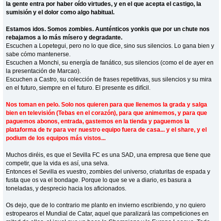
la gente entra por haber oído virtudes, y en el que acepta el castigo, la
sumisión y el dolor como algo habitual.
Estamos idos. Somos zombies. Aunténticos yonkis que por un chute nos
rebajamos a lo más mísero y degradante.
Escuchen a Lopetegui, pero no lo que dice, sino sus silencios. Lo gana bien y
sabe cómo mantenerse.
Escuchen a Monchi, su energía de fanático, sus silencios (como el de ayer en
la presentación de Marcao).
Escuchen a Castro, su colección de frases repetitivas, sus silencios y su mira
en el futuro, siempre en el futuro. El presente es difícil.
Nos toman en pelo. Solo nos quieren para que llenemos la grada y salga
bien en televisión (Tebas en el corazón), para que animemos, y para que
paguemos abonos, entrada, gastemos en la tienda y paguemos la
plataforma de tv para ver nuestro equipo fuera de casa... y el share, y el
podium de los equipos más vistos...
Muchos diréis, es que el Sevilla FC es una SAD, una empresa que tiene que
competir, que la vida es así, una selva.
Entonces el Sevilla es vuestro, zombies del universo, criaturitas de espada y
fusta que os va el bondage. Porque lo que se ve a diario, es basura a
toneladas, y desprecio hacia los aficionados.
Os dejo, que de lo contrario me planto en invierno escribiendo, y no quiero
estropearos el Mundial de Catar, aquel que paralizará las competiciones en