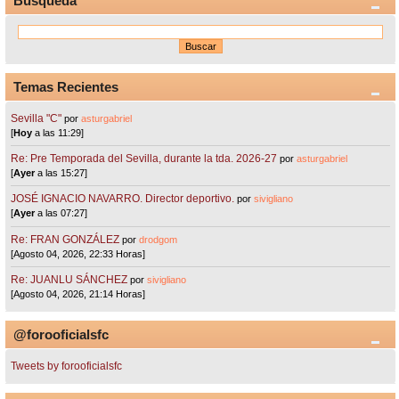
Búsqueda
Temas Recientes
Sevilla "C"
por
asturgabriel
[
Hoy
a las 11:29]
Re: Pre Temporada del Sevilla, durante la tda. 2026-27
por
asturgabriel
[
Ayer
a las 15:27]
JOSÉ IGNACIO NAVARRO. Director deportivo.
por
sivigliano
[
Ayer
a las 07:27]
Re: FRAN GONZÁLEZ
por
drodgom
[Agosto 04, 2026, 22:33 Horas]
Re: JUANLU SÁNCHEZ
por
sivigliano
[Agosto 04, 2026, 21:14 Horas]
@forooficialsfc
Tweets by forooficialsfc