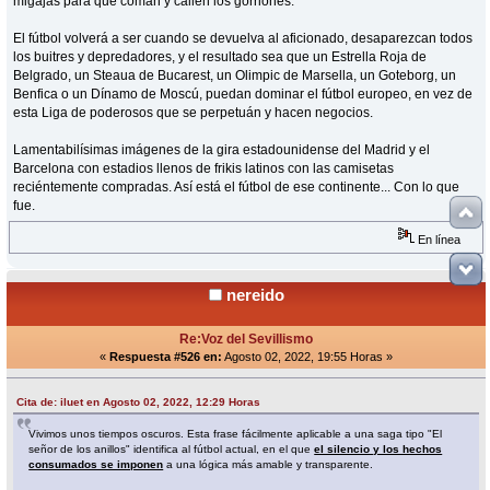
migajas para que coman y callen los gorriones.
El fútbol volverá a ser cuando se devuelva al aficionado, desaparezcan todos
los buitres y depredadores, y el resultado sea que un Estrella Roja de
Belgrado, un Steaua de Bucarest, un Olimpic de Marsella, un Goteborg, un
Benfica o un Dínamo de Moscú, puedan dominar el fútbol europeo, en vez de
esta Liga de poderosos que se perpetuán y hacen negocios.
Lamentabilísimas imágenes de la gira estadounidense del Madrid y el
Barcelona con estadios llenos de frikis latinos con las camisetas
reciéntemente compradas. Así está el fútbol de ese continente... Con lo que
fue.
En línea
nereido
Re:Voz del Sevillismo
«
Respuesta #526 en:
Agosto 02, 2022, 19:55 Horas »
Cita de: iluet en Agosto 02, 2022, 12:29 Horas
Vivimos unos tiempos oscuros. Esta frase fácilmente aplicable a una saga tipo "El
señor de los anillos" identifica al fútbol actual, en el que
el silencio y los hechos
consumados se imponen
a una lógica más amable y transparente.