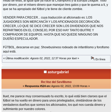
mitad de ellas, al igual que ya hace la Champions y la Europa League. Todo
por dinero, por el mísero dinero que manejan tres gatos y que te quema a ti, y
que se ha apropiado del fútbol y te tiene de cliente zombie.
VENDER PARA CRECER... cuya traducción al aficionado es: LOS
JUGADORES SON MERCANCÍA Y LOS AFICIONADOS DECORACIÓN.
CRECER, LO QUE SE DICE CRECER SON LOS DIVIDENDOS QUE NOS
REPARTIMOS EN EL CONSEJO, POR ESO HAY TANTO BUITRE Y
COMPRADOR DE EQUIPOS. HASTA QUE NO QUEDE NINGUNO SIN
DUEÑO ESPECULADOR.
FÚTBOL, descanse en paz. Showbusiness rodeado de infantilismo y forofismo
aquí está.
«
Última modificación: Agosto 02, 2022, 12:37 Horas por iluet
»
En línea
asturgabriel
Re:Voz del Sevillismo
«
Respuesta #524 en:
Agosto 02, 2022, 13:09 Horas »
Iluet, me parece muy consensuado tu escrito, lo qué está bien claroes que el
fútbol se ha vuelto en dinero para unos privilegiados, olvidándose de los
verdaderos dueños que somos los aficionados, los qué nos cuesta dinero y
sufrimiento por nuestro colores.