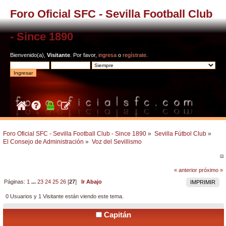
Foro Oficial SFC - Sevilla Football Club
- Since 1890
Bienvenido(a),
Visitante
. Por favor,
ingresa
o
regístrate
.
Foro Oficial SFC - Sevilla Football Club - Since 1890
»
Sevilla Fútbol Club
»
El Consejo de Administración
»
Voz del Sevillismo
« anterior
próximo »
Páginas:
1
...
23
24
25
26
[
27
]
Ir Abajo
IMPRIMIR
0 Usuarios y 1 Visitante están viendo este tema.
Capitán