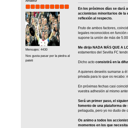
Amatéur
En los próximos días se dará a
accionistas minoritarios de la
reflexión al respecto.
Fruto de ambos factores, coinci
legales reconocidos en función d
supone la unión de más de 5.00
Me dirijo NADA MÁS QUE A 
Mensajes: 4430
estamentos del Sevilla FC tend
Nos gusta pasar por la piedra al
pateti
Dicho acto
consistirá en la dif
A quienes deseéis sumarse a él 
privada para lo que os recabo: n
En próximas fechas casi coincide
vuestra adhesión al mismo antes
Será un primer paso, el siguie
fomento de una plataforma de 
peliaguda, pero yo no dudo de q
Os animo a todos los accionist
momentos en los que necesitamo