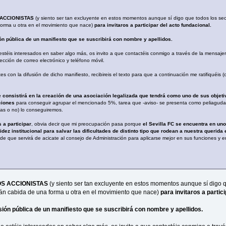
 ACCIONISTAS
(y siento ser tan excluyente en estos momentos aunque sí digo que todos los sec
forma u otra en el movimiento que nace)
para invitaros a participar del acto fundacional.
ión pública de un manifiesto que se suscribirá con nombre y apellidos.
stéis interesados en saber algo más, os invito a que contactéis conmigo a través de la mensajer
ección de correo electrónico y teléfono móvil.
s con la difusión de dicho manifiesto, recibireis el texto para que a continuación me ratifiquéis 
e consistirá en la creación de una asociación legalizada que tendrá como uno de sus objet
ciones
para conseguir agrupar el mencionado 5%, tarea que -aviso- se presenta como peliagud
tas o no) lo conseguiremos.
 a participar
, obvia decir que mi preocupación pasa porque
el Sevilla FC se encuentra en u
ez institucional para salvar las dificultades de distinto tipo que rodean a nuestra querida
de que servirá de acicate al consejo de Administración para aplicarse mejor en sus funciones y en
LOS ACCIONISTAS
(y siento ser tan excluyente en estos momentos aunque sí digo q
rán cabida de una forma u otra en el movimiento que nace)
para invitaros a partic
usión pública de un manifiesto que se suscribirá con nombre y apellidos.