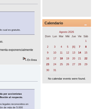
Calendario
o cual es gratuito.
Agosto 2026
Dom
Lun
Mar
Mié
Jue
Vie
Sáb
1
as.
2
3
4
5
[6]
7
8
aumenta exponencialmente
9
10
11
12
13
14
15
16
17
18
19
20
21
22
En línea
23
24
25
26
27
28
29
30
31
No calendar events were found.
da por accionistas
flexión al respecto.
os legales reconocidos en
unión de más de 5.000