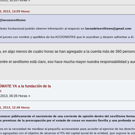
9, 2013, 14:09 Horas
@lavozsevillismo
iesto fundacional podrán obtener información al respecto en
lavozdelsevillismo@gmail.com
 del jueves con nombre y apellidos de los ACCIONISTAS que lo suscriban y deseen adherirse a él, l
 en algo menos de cuatro horas se han agregado a la cuenta más de 360 person
 entre el sevillismo está claro, eso hace mucha mayor nuestra responsabilidad y 
SÚMATE YA a la fundación de la
n
, 2013, 00:26 Horas »
1, 2013, 12:48 Horas
onocer públicamente el nacimiento de una corriente de opinión dentro del sevillismo forma
las premisas de la preocupación por el estado de cosas en nuestro Sevilla y una profunda re
os en la necesidad de movilizar al pequeño accionariado para acceder al ejercicio de los derech
es agrupadas con el objetivo de alcanzar el 5% del capital social de la entidad, que supone la 