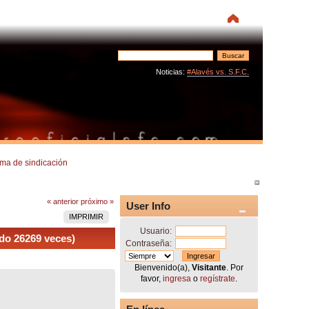
Noticias:
#Alavés vs. S.F.C.
rma de sindicación
« anterior
próximo »
User Info
IMPRIMIR
Usuario:
ído 26269 veces)
Contraseña:
Bienvenido(a),
Visitante
. Por
favor,
ingresa
o
regístrate
.