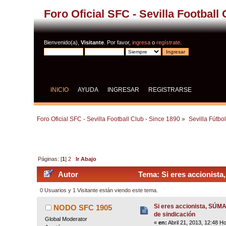
Foro Oficial SFC - Sevilla Football
Bienvenido(a),
Visitante
. Por favor,
ingresa
o
regístrate
.
INICIO
AYUDA
INGRESAR
REGISTRARSE
Foro Oficial SFC - Sevilla Football Club - Since 1890
»
Sevilla Fútbo
Páginas: [
1
]
2
Ir Abajo
Autor
Tema: Si eres accionista
0 Usuarios y 1 Visitante están viendo este tema.
Si eres accionista, SÚMA
NODO SFC 1905
de sindicación
Global Moderator
«
en:
Abril 21, 2013, 12:48 H