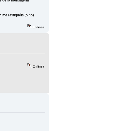
s de la mensajería
 me ratifiquéis (o no)
En línea
En línea