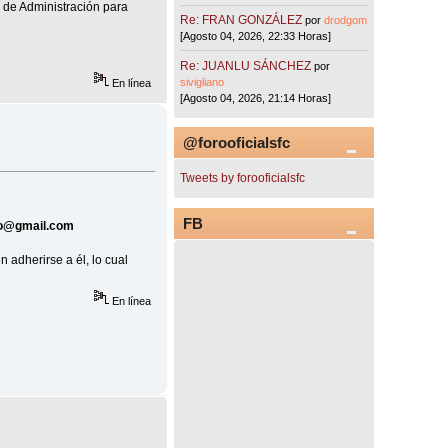
o de Administración para
Re: FRAN GONZÁLEZ
por
drodgom
[Agosto 04, 2026, 22:33 Horas]
Re: JUANLU SÁNCHEZ
por
sivigliano
En línea
[Agosto 04, 2026, 21:14 Horas]
@forooficialsfc
Tweets by forooficialsfc
FB
mo@gmail.com
 adherirse a él, lo cual
En línea