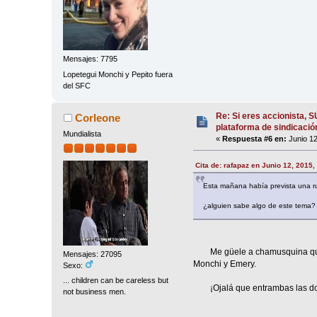
Mensajes: 7795
Lopetegui Monchi y Pepito fuera
del SFC
Re: Si eres accionista, 
Corleone
plataforma de sindicació
Mundialista
«
Respuesta #6 en:
Junio 12
Cita de: rafapaz en Junio 12, 2015,
Esta mañana había prevista una 
¿alguien sabe algo de este tema?
Me güele a chamusquina que l
Mensajes: 27095
Monchi y Emery.
Sexo:
... children can be careless but
¡Ojalá que entrambas las dos 
not business men.