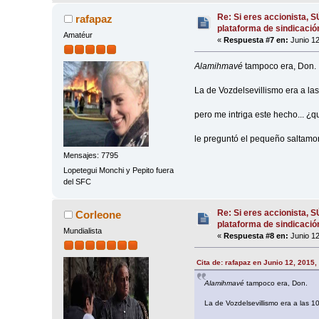
Re: Si eres accionista, 
rafapaz
plataforma de sindicació
Amatéur
«
Respuesta #7 en:
Junio 12
Alamihmavé
tampoco era, Don.
La de Vozdelsevillismo era a las
pero me intriga este hecho... ¿
le preguntó el pequeño saltamon
Mensajes: 7795
Lopetegui Monchi y Pepito fuera
del SFC
Re: Si eres accionista, 
Corleone
plataforma de sindicació
Mundialista
«
Respuesta #8 en:
Junio 12
Cita de: rafapaz en Junio 12, 2015,
Alamihmavé
tampoco era, Don.
La de Vozdelsevillismo era a las 10