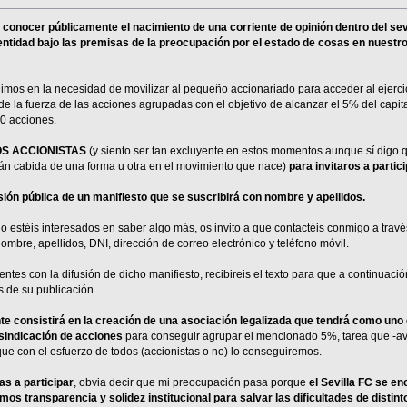
 conocer públicamente el nacimiento de una corriente de opinión dentro del se
 entidad bajo las premisas de la preocupación por el estado de cosas en nuestro
dimos en la necesidad de movilizar al pequeño accionariado para acceder al ejerci
e la fuerza de las acciones agrupadas con el objetivo de alcanzar el 5% del capita
0 acciones.
LOS ACCIONISTAS
(y siento ser tan excluyente en estos momentos aunque sí digo q
rán cabida de una forma u otra en el movimiento que nace)
para invitaros a partic
usión pública de un manifiesto que se suscribirá con nombre y apellidos.
o estéis interesados en saber algo más, os invito a que contactéis conmigo a travé
ombre, apellidos, DNI, dirección de correo electrónico y teléfono móvil.
ntes con la difusión de dicho manifiesto, recibireis el texto para que a continuación
 de su publicación.
nte consistirá en la creación de una asociación legalizada que tendrá como uno 
sindicación de acciones
para conseguir agrupar el mencionado 5%, tarea que -av
ue con el esfuerzo de todos (accionistas o no) lo conseguiremos.
as a participar
, obvia decir que mi preocupación pasa porque
el Sevilla FC se e
s transparencia y solidez institucional para salvar las dificultades de distint