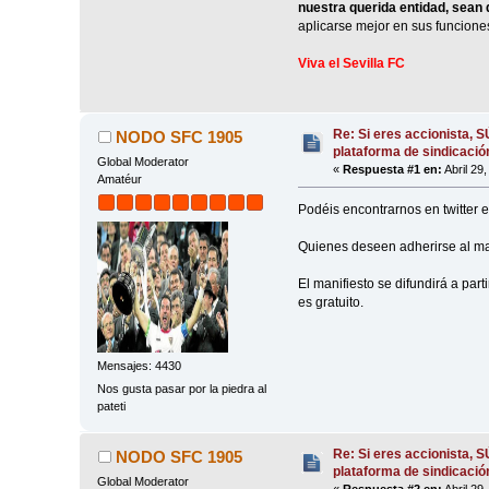
nuestra querida entidad, sean
aplicarse mejor en sus funciones
Viva el Sevilla FC
Re: Si eres accionista, 
NODO SFC 1905
plataforma de sindicació
Global Moderator
«
Respuesta #1 en:
Abril 29
Amatéur
Podéis encontrarnos en twitter 
Quienes deseen adherirse al ma
El manifiesto se difundirá a par
es gratuito.
Mensajes: 4430
Nos gusta pasar por la piedra al
pateti
Re: Si eres accionista, 
NODO SFC 1905
plataforma de sindicació
Global Moderator
«
Respuesta #2 en:
Abril 29