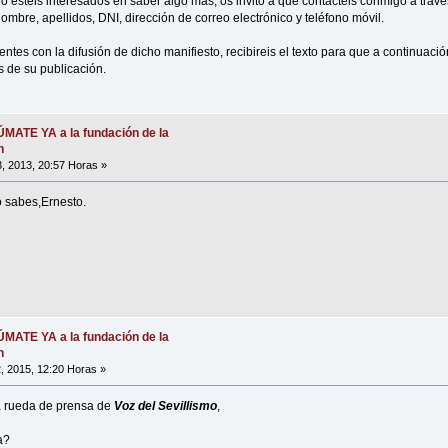
o estéis interesados en saber algo más, os invito a que contactéis conmigo a travé
ombre, apellidos, DNI, dirección de correo electrónico y teléfono móvil.
ntes con la difusión de dicho manifiesto, recibireis el texto para que a continuación
 de su publicación.
SÚMATE YA a la fundación de la
n
 2013, 20:57 Horas »
o sabes,Ernesto.
SÚMATE YA a la fundación de la
n
, 2015, 12:20 Horas »
a rueda de prensa de
Voz del Sevillismo
,
a?