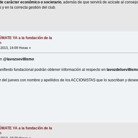
 de carácter económico o societario
, además de que servirá de acicate al consej
 y en la correcta gestión del club.
SÚMATE YA a la fundación de la
n
, 2013, 14:09 Horas »
en
@lavozsevillismo
nifiesto fundacional podrán obtener información al respecto en
lavozdelsevillis
tir del jueves con nombre y apellidos de los ACCIONISTAS que lo suscriban y deseen
SÚMATE YA a la fundación de la
n
, 2013, 18:20 Horas »