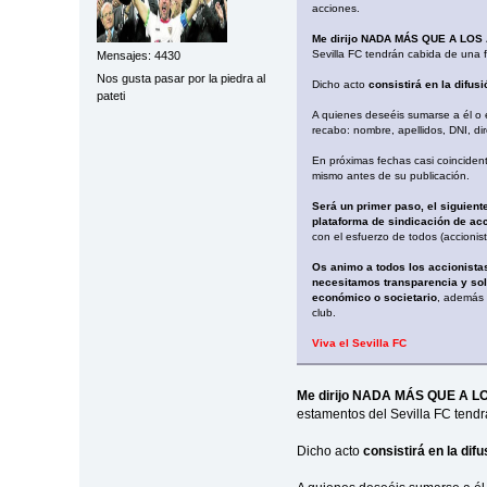
acciones.
Me dirijo NADA MÁS QUE A LOS
Sevilla FC tendrán cabida de una 
Mensajes: 4430
Nos gusta pasar por la piedra al
Dicho acto
consistirá en la difus
pateti
A quienes deseéis sumarse a él o e
recabo: nombre, apellidos, DNI, dir
En próximas fechas casi coincidente
mismo antes de su publicación.
Será un primer paso, el siguient
plataforma de sindicación de ac
con el esfuerzo de todos (accionis
Os animo a todos los accionistas
necesitamos transparencia y solid
económico o societario
, además 
club.
Viva el Sevilla FC
Me dirijo NADA MÁS QUE A 
estamentos del Sevilla FC tend
Dicho acto
consistirá en la dif