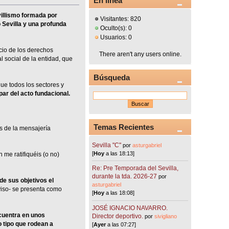
En línea
villismo formada por
Visitantes: 820
 Sevilla y una profunda
Oculto(s): 0
Usuarios: 0
cio de los derechos
There aren't any users online.
l social de la entidad, que
Búsqueda
ue todos los sectores y
ipar del acto fundacional.
Temas Recientes
s de la mensajería
Sevilla "C"
por
asturgabriel
[
Hoy
a las 18:13]
 me ratifiquéis (o no)
Re: Pre Temporada del Sevilla,
durante la tda. 2026-27
por
de sus objetivos el
asturgabriel
iso- se presenta como
[
Hoy
a las 18:08]
JOSÉ IGNACIO NAVARRO.
ncuentra en unos
Director deportivo.
por
sivigliano
o tipo que rodean a
[
Ayer
a las 07:27]