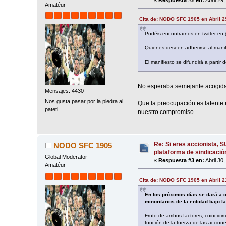
Amatéur
Cita de: NODO SFC 1905 en Abril 2
Podéis encontrarnos en twitter en
Quienes deseen adherirse al manif
El manifiesto se difundirá a partir
No esperaba semejante acogida,
Mensajes: 4430
Nos gusta pasar por la piedra al
Que la preocupación es latente
pateti
nuestro compromiso.
Re: Si eres accionista, 
NODO SFC 1905
plataforma de sindicació
Global Moderator
«
Respuesta #3 en:
Abril 30
Amatéur
Cita de: NODO SFC 1905 en Abril 2
En los próximos días se dará a c
minoritarios de la entidad bajo 
Fruto de ambos factores, coincidim
función de la fuerza de las accion