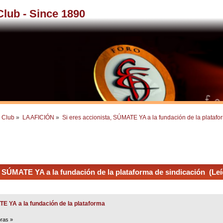
 Club - Since 1890
l Club
»
LA AFICIÓN
»
Si eres accionista, SÚMATE YA a la fundación de la platafo
, SÚMATE YA a la fundación de la plataforma de sindicación (Le
TE YA a la fundación de la plataforma
oras »