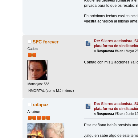
A quienes deseéis sumarse a él 
privada para lo que os recabo: n
En próximas fechas casi coincide
vuestra adhesión al mismo antes
Re: Si eres accionista, 
SFC forever
plataforma de sindicació
Cadete
«
Respuesta #4 en:
Mayo 23,
Contad con mis 2 acciones.Ya l
Mensajes: 538
INMORTAL (como M:JIménez)
Re: Si eres accionista, 
rafapaz
plataforma de sindicació
Amatéur
«
Respuesta #5 en:
Junio 12
Esta mañana había prevista un
¿alguien sabe algo de este tem