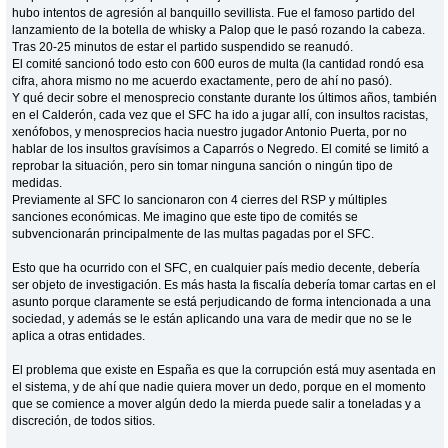
hubo intentos de agresión al banquillo sevillista. Fue el famoso partido del
lanzamiento de la botella de whisky a Palop que le pasó rozando la cabeza.
Tras 20-25 minutos de estar el partido suspendido se reanudó.
El comité sancionó todo esto con 600 euros de multa (la cantidad rondó esa
cifra, ahora mismo no me acuerdo exactamente, pero de ahí no pasó).
Y qué decir sobre el menosprecio constante durante los últimos años, también
en el Calderón, cada vez que el SFC ha ido a jugar allí, con insultos racistas,
xenófobos, y menosprecios hacia nuestro jugador Antonio Puerta, por no
hablar de los insultos gravísimos a Caparrós o Negredo. El comité se limitó a
reprobar la situación, pero sin tomar ninguna sanción o ningún tipo de
medidas.
Previamente al SFC lo sancionaron con 4 cierres del RSP y múltiples
sanciones económicas. Me imagino que este tipo de comités se
subvencionarán principalmente de las multas pagadas por el SFC.
Esto que ha ocurrido con el SFC, en cualquier país medio decente, debería
ser objeto de investigación. Es más hasta la fiscalía debería tomar cartas en el
asunto porque claramente se está perjudicando de forma intencionada a una
sociedad, y además se le están aplicando una vara de medir que no se le
aplica a otras entidades.
El problema que existe en España es que la corrupción está muy asentada en
el sistema, y de ahí que nadie quiera mover un dedo, porque en el momento
que se comience a mover algún dedo la mierda puede salir a toneladas y a
discreción, de todos sitios.