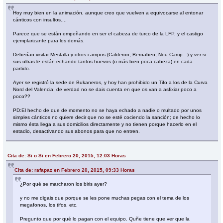
Hoy muy bien en la animación, aunque creo que vuelven a equivocarse al entonar
cánticos con insultos....
Parece que se están empeñando en ser el cabeza de turco de la LFP, y el castigo
ejemplarizante para los demás.
Deberían visitar Mestalla y otros campos (Calderon, Bernabeu, Nou Camp...) y ver si
sus ultras le están echando tantos huevos (o más bien poca cabeza) en cada
partido.
Ayer se registró la sede de Bukaneros, y hoy han prohibido un Tifo a los de la Curva
Nord del Valencia; de verdad no se dais cuenta en que os van a asfixiar poco a
poco??
PD:El hecho de que de momento no se haya echado a nadie o multado por unos
simples cánticos no quiere decir que no se esté cociendo la sanción; de hecho lo
mismo ésta llega a sus domicilios directamente y no tienen porque hacerlo en el
estadio, desactivando sus abonos para que no entren.
Cita de: Si o Si en Febrero 20, 2015, 12:03 Horas
Cita de: rafapaz en Febrero 20, 2015, 09:33 Horas
¿Por qué se marcharon los biris ayer?
y no me digais que porque se les pone muchas pegas con el tema de los
megafonos, los tifos, etc.
Pregunto que por qué lo pagan con el equipo. Quñe tiene que ver que la