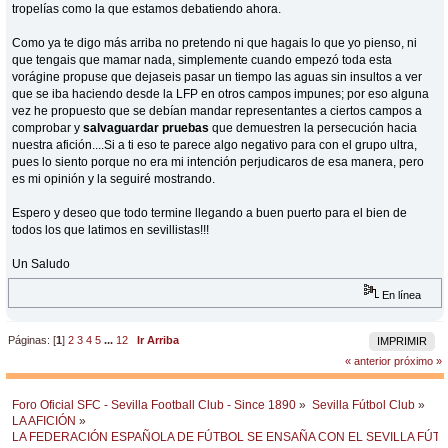
tropelías como la que estamos debatiendo ahora.
Como ya te digo más arriba no pretendo ni que hagais lo que yo pienso, ni
que tengais que mamar nada, simplemente cuando empezó toda esta
vorágine propuse que dejaseis pasar un tiempo las aguas sin insultos a ver
que se iba haciendo desde la LFP en otros campos impunes; por eso alguna
vez he propuesto que se debían mandar representantes a ciertos campos a
comprobar y
salvaguardar pruebas
que demuestren la persecución hacia
nuestra afición....Si a ti eso te parece algo negativo para con el grupo ultra,
pues lo siento porque no era mi intención perjudicaros de esa manera, pero
es mi opinión y la seguiré mostrando.
Espero y deseo que todo termine llegando a buen puerto para el bien de
todos los que latimos en sevillistas!!!
Un Saludo
En línea
Páginas: [
1
]
2
3
4
5
...
12
Ir Arriba
IMPRIMIR
« anterior
próximo »
Foro Oficial SFC - Sevilla Football Club - Since 1890
»
Sevilla Fútbol Club
»
LA AFICIÓN
»
LA FEDERACIÓN ESPAÑOLA DE FÚTBOL SE ENSAÑA CON EL SEVILLA FÚT