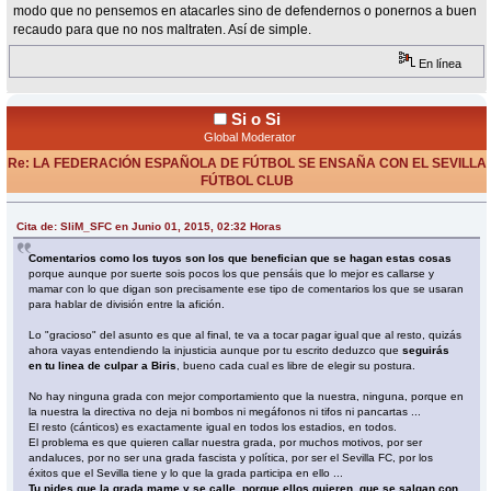
modo que no pensemos en atacarles sino de defendernos o ponernos a buen
recaudo para que no nos maltraten. Así de simple.
En línea
Si o Si
Global Moderator
Re: LA FEDERACIÓN ESPAÑOLA DE FÚTBOL SE ENSAÑA CON EL SEVILLA
FÚTBOL CLUB
«
Respuesta #19 en:
Junio 01, 2015, 10:42 Horas »
Cita de: SliM_SFC en Junio 01, 2015, 02:32 Horas
Comentarios como los tuyos son los que benefician que se hagan estas cosas
porque aunque por suerte sois pocos los que pensáis que lo mejor es callarse y
mamar con lo que digan son precisamente ese tipo de comentarios los que se usaran
para hablar de división entre la afición.
Lo "gracioso" del asunto es que al final, te va a tocar pagar igual que al resto, quizás
ahora vayas entendiendo la injusticia aunque por tu escrito deduzco que
seguirás
en tu linea de culpar a Biris
, bueno cada cual es libre de elegir su postura.
No hay ninguna grada con mejor comportamiento que la nuestra, ninguna, porque en
la nuestra la directiva no deja ni bombos ni megáfonos ni tifos ni pancartas ...
El resto (cánticos) es exactamente igual en todos los estadios, en todos.
El problema es que quieren callar nuestra grada, por muchos motivos, por ser
andaluces, por no ser una grada fascista y política, por ser el Sevilla FC, por los
éxitos que el Sevilla tiene y lo que la grada participa en ello ...
Tu pides que la grada mame y se calle, porque ellos quieren, que se salgan con