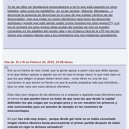
Yo de ser ellos me desplazaría personalmente a ver lo que está pasando en otros
estadios, tales como los madrileños, an ca las vecinas, Valencia, Mamalaga....y
denunciar la ausencia de denuncias en el caso de que existan cánticos sin ser
denunciados, creo que existe un correo electrónico para hacer las denuncias
anónimas (¿puede que esté siendo usado contra nosotros por otros grupos??); o si
por el contrario los otros grupos ultras acatan las normas ver que no pueden
convertirse en los adalides del mundo ultra y ser el blanco fácil de la LFP por ser los
únicos que quieren plantar cara a los organismos que nos gobiernan actualmente.
Cita de: Si o Si en Febrero 16, 2015, 23:38 Horas
Eso ya es harina de otro costal, que la gente apoye a quien crea que debe apoyar,
si es que deben apoyar a alguien (yo en mi caso lo tengo claro), lo que está claro es
que los que dirigen el grupo deben tener claro - como dicen en una de sus
canciones- lo que tienen en frente y lo que le puede perjudicar más que beneficiar....
Que en este caso son esos cánticos ofensivos.
Esta claro que ninguna de las aficiones va a respetar a rajatabla esas directrices pero
al menos
lo que pueden hacer es tratar de que sean las que desde la capital
defienden las que caigan por su propio peso y no ser nosotros los primeros y
más sancionados para ser puestos de ejemplo en las reuniones de
mascaschapas
.
Es que
han sido muy torpes, porque desde gol norte no se había escuchado
ningún cántico ofensivo hasta precisamente el primer partido después de haber
entrado en vigor la dichosa normativa!!