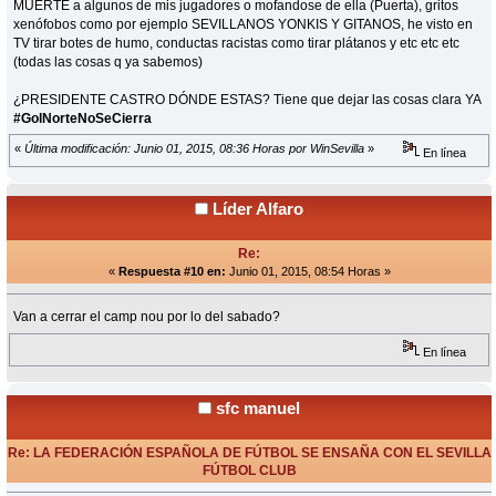
MUERTE a algunos de mis jugadores o mofandose de ella (Puerta), gritos
xenófobos como por ejemplo SEVILLANOS YONKIS Y GITANOS, he visto en
TV tirar botes de humo, conductas racistas como tirar plátanos y etc etc etc
(todas las cosas q ya sabemos)
¿PRESIDENTE CASTRO DÓNDE ESTAS? Tiene que dejar las cosas clara YA
#GolNorteNoSeCierra
«
Última modificación: Junio 01, 2015, 08:36 Horas por WinSevilla
»
En línea
Líder Alfaro
Re:
«
Respuesta #10 en:
Junio 01, 2015, 08:54 Horas »
Van a cerrar el camp nou por lo del sabado?
En línea
sfc manuel
Re: LA FEDERACIÓN ESPAÑOLA DE FÚTBOL SE ENSAÑA CON EL SEVILLA
FÚTBOL CLUB
«
Respuesta #11 en:
Junio 01, 2015, 08:54 Horas »