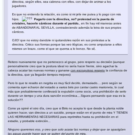
directiva, según ellos, sea cabrona con ellos, con dejar de animar a los
jugadores.
Es que no entiendo la relación, es como si mi jefe me putea y lo pago con mis
hijos.
Pagarlo con la directiva, no? protestad en la puerta de
cristales, hacerle cánticos durante el partido..
en fin hay mil maneras antes
de ABANDONAR AL SEVILLA, contradeciendo además la letra de sus propios
cánticos.
OJO! que no estoy dandole ni quitandoles razón en sus protestas a la
directiva. Critico sus formas porque las veo ilógicas, es como amputarse a ellos
mismos un brazo, como el que se quema a lo bonzo. No sé.
Reitero nuevamente que no pertenezco al grupo, pero respeto su decisión (aunque
personalmente creo que la postura ideal no sería hacer frente, sino agachar la
cabeza acatar las nuevas normas y ganarse
con escrupuloso respeto
la confianza de
la directiva, que ya llegarán tiempos mejores)
Pero lo que te resalto en negrita es muy fácil decirlo, demasiado.... pero según se
comenta ayer echaron del estadio a varios biris por cantar castro marioneta, lo cual
más que probablemente conllevará la expulsión como socio, una prohibición de serlo
durante un tiempo y una dura sanción económica....Sigues pensando que esa es la
solución??
Como ya opiné el otro día, creo que si Biris no acepta lo que desde la planta noble
quieren hacer, van directos a un suicidio, porque están en el punto de mira Y TIENEN
LAS HERRAMIENTAS NECESARIAS para reprimirlos hasta su prohibición en el
estadio, y probable extinción...
Ninguno queremos eso, y creo que solo acatar las normas y dejar que se apacigüen
las aguas puede hacer que se quiten del punto de mira.