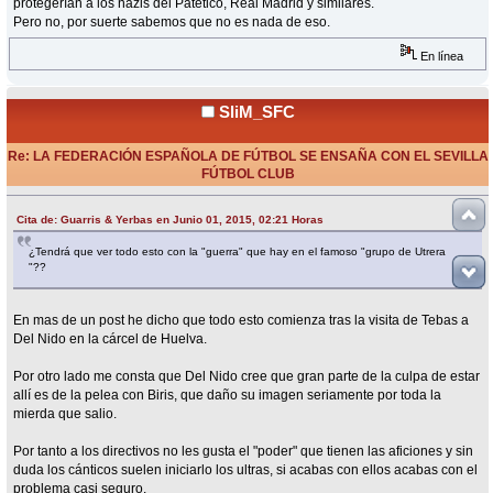
protegerían a los nazis del Patético, Real Madrid y similares.
Pero no, por suerte sabemos que no es nada de eso.
En línea
SliM_SFC
Re: LA FEDERACIÓN ESPAÑOLA DE FÚTBOL SE ENSAÑA CON EL SEVILLA
FÚTBOL CLUB
«
Respuesta #6 en:
Junio 01, 2015, 02:42 Horas »
Cita de: Guarris & Yerbas en Junio 01, 2015, 02:21 Horas
¿Tendrá que ver todo esto con la "guerra" que hay en el famoso "grupo de Utrera
"??
En mas de un post he dicho que todo esto comienza tras la visita de Tebas a
Del Nido en la cárcel de Huelva.
Por otro lado me consta que Del Nido cree que gran parte de la culpa de estar
allí es de la pelea con Biris, que daño su imagen seriamente por toda la
mierda que salio.
Por tanto a los directivos no les gusta el "poder" que tienen las aficiones y sin
duda los cánticos suelen iniciarlo los ultras, si acabas con ellos acabas con el
problema casi seguro.