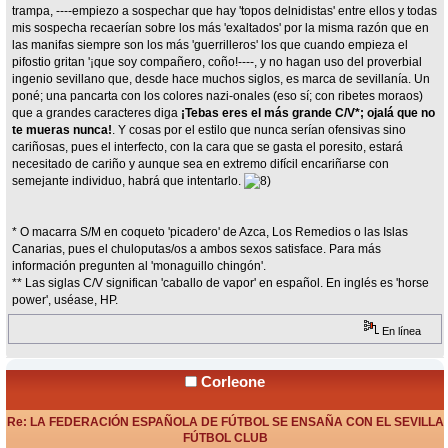
trampa, ----empiezo a sospechar que hay 'topos delnidistas' entre ellos y todas
mis sospecha recaerían sobre los más 'exaltados' por la misma razón que en
las manifas siempre son los más 'guerrilleros' los que cuando empieza el
pifostio gritan '¡que soy compañero, coño!----, y no hagan uso del proverbial
ingenio sevillano que, desde hace muchos siglos, es marca de sevillanía. Un
poné; una pancarta con los colores nazi-onales (eso sí; con ribetes moraos)
que a grandes caracteres diga
¡Tebas eres el más grande C/V*; ojalá que no
te mueras nunca!
. Y cosas por el estilo que nunca serían ofensivas sino
cariñosas, pues el interfecto, con la cara que se gasta el poresito, estará
necesitado de cariño y aunque sea en extremo difícil encariñarse con
semejante individuo, habrá que intentarlo.
* O macarra S/M en coqueto 'picadero' de Azca, Los Remedios o las Islas
Canarias, pues el chuloputas/os a ambos sexos satisface. Para más
información pregunten al 'monaguillo chingón'.
** Las siglas C/V significan 'caballo de vapor' en español. En inglés es 'horse
power', uséase, HP.
En línea
Corleone
Re: LA FEDERACIÓN ESPAÑOLA DE FÚTBOL SE ENSAÑA CON EL SEVILLA
FÚTBOL CLUB