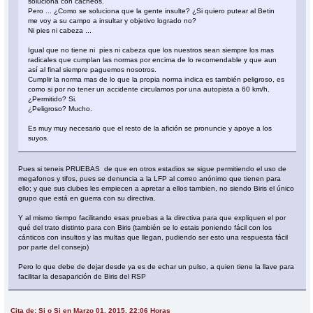
soluciona con cacheos.
Pero ... ¿Como se soluciona que la gente insulte? ¿Si quiero putear al Betin
me voy a su campo a insultar y objetivo logrado no?
Ni pies ni cabeza ...
Igual que no tiene ni pies ni cabeza que los nuestros sean siempre los mas
radicales que cumplan las normas por encima de lo recomendable y que aun
así al final siempre paguemos nosotros.
Cumplir la norma mas de lo que la propia norma indica es también peligroso, es
como si por no tener un accidente circulamos por una autopista a 60 km/h.
¿Permitido? Si.
¿Peligroso? Mucho.
Es muy muy necesario que el resto de la afición se pronuncie y apoye a los
suyos.
Pues si teneis PRUEBAS de que en otros estadios se sigue permitiendo el uso de
megafonos y tifos, pues se denuncia a la LFP al correo anónimo que tienen para
ello; y que sus clubes les empiecen a apretar a ellos tambien, no siendo Biris el único
grupo que está en guerra con su directiva.
Y al mismo tiempo facilitando esas pruebas a la directiva para que expliquen el por
qué del trato distinto para con Biris (también se lo estais poniendo fácil con los
cánticos con insultos y las multas que llegan, pudiendo ser esto una respuesta fácil
por parte del consejo)
Pero lo que debe de dejar desde ya es de echar un pulso, a quien tiene la llave para
facilitar la desaparición de Biris del RSP
Cita de: Si o Si en Marzo 01, 2015, 22:06 Horas