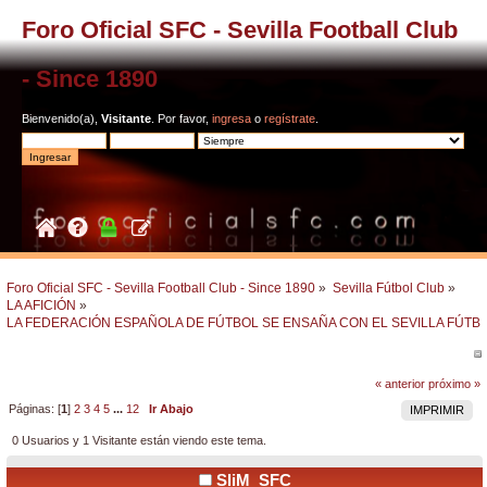
Foro Oficial SFC - Sevilla Football Club
- Since 1890
Bienvenido(a),
Visitante
. Por favor,
ingresa
o
regístrate
.
Foro Oficial SFC - Sevilla Football Club - Since 1890
»
Sevilla Fútbol Club
»
LA AFICIÓN
»
LA FEDERACIÓN ESPAÑOLA DE FÚTBOL SE ENSAÑA CON EL SEVILLA FÚTB
« anterior
próximo »
Páginas: [
1
]
2
3
4
5
...
12
Ir Abajo
IMPRIMIR
0 Usuarios y 1 Visitante están viendo este tema.
SliM_SFC