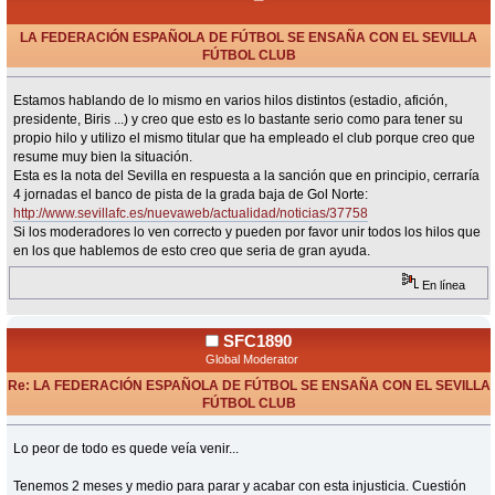
LA FEDERACIÓN ESPAÑOLA DE FÚTBOL SE ENSAÑA CON EL SEVILLA
FÚTBOL CLUB
«
en:
Junio 01, 2015, 00:07 Horas »
Estamos hablando de lo mismo en varios hilos distintos (estadio, afición,
presidente, Biris ...) y creo que esto es lo bastante serio como para tener su
propio hilo y utilizo el mismo titular que ha empleado el club porque creo que
resume muy bien la situación.
Esta es la nota del Sevilla en respuesta a la sanción que en principio, cerraría
4 jornadas el banco de pista de la grada baja de Gol Norte:
http://www.sevillafc.es/nuevaweb/actualidad/noticias/37758
Si los moderadores lo ven correcto y pueden por favor unir todos los hilos que
en los que hablemos de esto creo que seria de gran ayuda.
En línea
SFC1890
Global Moderator
Re: LA FEDERACIÓN ESPAÑOLA DE FÚTBOL SE ENSAÑA CON EL SEVILLA
FÚTBOL CLUB
«
Respuesta #1 en:
Junio 01, 2015, 00:17 Horas »
Lo peor de todo es quede veía venir...
Tenemos 2 meses y medio para parar y acabar con esta injusticia. Cuestión