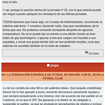
todo el año.
Y ojo, porque la sanción deriva de la jornada nº 29, con lo que todavía puede
ser mayor cuando apliquen los chivatazos de las últimas jornadas.
TODOS tenemos que hacer algo: el Consejo de Administración, recurriendo al
máximo este tema. Y nosotros, haciendo ruido. Hay que manifestarse, de la
forma que sea. No podemos consentir semejante atropello de agravios
comparativos. No se le puede dar un premio a una afición donde se tiran
botes de gas lacrimógeno, o ignorar a otra que cargan con muertes a sus
espaldas, y cerrar una grada donde sólo se han proferido insultos, cosa que
además ha sucedido también en el resto de estadios.
En línea
jmpn
Re: LA FEDERACIÓN ESPAÑOLA DE FÚTBOL SE ENSAÑA CON EL SEVILLA
FÚTBOL CLUB
«
Respuesta #17 en:
Junio 01, 2015, 10:13 Horas »
Lo de los comités de esta rfef es del auténtico tebeo. Qué poquita credibilidad
tienen! Se lo han ganado a pulso, tomando decisiones claramente injustas y
casi siempre perjudicando a los mismos. Aún me acuerdo de ese partido en el
Calderón, en el que el SFC iba ganando y el árbitro se vio obligado a
suspender el partido, ya que se produjeron lanzamientos de objetos e incluso