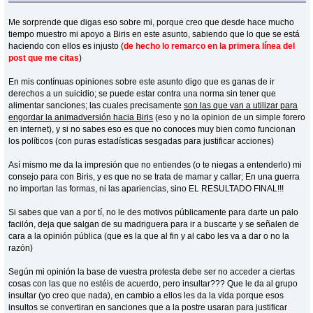
Me sorprende que digas eso sobre mi, porque creo que desde hace mucho
tiempo muestro mi apoyo a Biris en este asunto, sabiendo que lo que se está
haciendo con ellos es injusto (
de hecho lo remarco en la primera línea del
post que me citas
)
En mis contínuas opiniones sobre este asunto digo que es ganas de ir
derechos a un suicidio; se puede estar contra una norma sin tener que
alimentar sanciones; las cuales precisamente
son las que van a utilizar para
engordar la animadversión hacia Biris
(eso y no la opinion de un simple forero
en internet), y si no sabes eso es que no conoces muy bien como funcionan
los políticos (con puras estadísticas sesgadas para justificar acciones)
Así mismo me da la impresión que no entiendes (o te niegas a entenderlo) mi
consejo para con Biris, y es que no se trata de mamar y callar; En una guerra
no importan las formas, ni las apariencias, sino EL RESULTADO FINAL!!!
Si sabes que van a por tí, no le des motivos públicamente para darte un palo
facilón, deja que salgan de su madriguera para ir a buscarte y se señalen de
cara a la opinión pública (que es la que al fin y al cabo les va a dar o no la
razón)
Según mi opinión la base de vuestra protesta debe ser no acceder a ciertas
cosas con las que no estéis de acuerdo, pero insultar??? Que le da al grupo
insultar (yo creo que nada), en cambio a ellos les da la vida porque esos
insultos se convertiran en sanciones que a la postre usaran para justificar