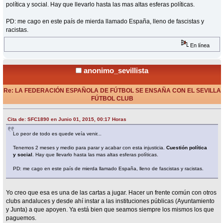
política y social. Hay que llevarlo hasta las mas altas esferas políticas.
PD: me cago en este país de mierda llamado España, lleno de fascistas y
racistas.
En línea
anonimo_sevillista
Re: LA FEDERACIÓN ESPAÑOLA DE FÚTBOL SE ENSAÑA CON EL SEVILLA
FÚTBOL CLUB
«
Respuesta #2 en:
Junio 01, 2015, 00:57 Horas »
Cita de: SFC1890 en Junio 01, 2015, 00:17 Horas
Lo peor de todo es quede veía venir...
Tenemos 2 meses y medio para parar y acabar con esta injusticia.
Cuestión política
y social
. Hay que llevarlo hasta las mas altas esferas políticas.
PD: me cago en este país de mierda llamado España, lleno de fascistas y racistas.
Yo creo que esa es una de las cartas a jugar. Hacer un frente común con otros
clubs andaluces y desde ahí instar a las instituciones públicas (Ayuntamiento
y Junta) a que apoyen. Ya está bien que seamos siempre los mismos los que
paguemos.