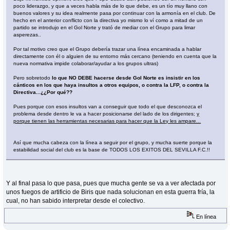
poco liderazgo, y que a veces habla más de lo que debe, es un tío muy llano con
buenos valores y su idea realmente pasa por continuar con la armonía en el club. De
hecho en el anterior conflicto con la directiva yo mismo lo ví como a mitad de un
partido se introdujo en el Gol Norte y trató de mediar con el Grupo para limar
asperezas..
Por tal motivo creo que el Grupo debería trazar una línea encaminada a hablar
directamente con él o alguien de su entorno más cercano (teniendo en cuenta que la
nueva normativa impide colaborar/ayudar a los grupos ultras)
Pero sobretodo
lo que NO DEBE hacerse desde Gol Norte es insistir en los
cánticos en los que haya insultos a otros equipos, o contra la LFP, o contra la
Directiva...¿¿Por qué??
Pues porque con esos insultos van a conseguir que todo el que desconozca el
problema desde dentro le va a hacer posicionarse del lado de los dirigentes;
y
porque tienen las herramientas necesarias para hacer que la Ley les ampare...
Así que mucha cabeza con la línea a seguir por el grupo, y mucha suerte porque la
estabilidad social del club es la base de TODOS LOS EXITOS DEL SEVILLA F.C.!!
Y al final pasa lo que pasa, pues que mucha gente se va a ver afectada por
unos fuegos de artificio de Biris que nada solucionan en esta guerra fría, la
cual, no han sabido interpretar desde el colectivo.
En línea