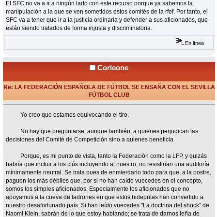
El SFC no va a ir a ningún lado con este recurso porque ya sabemos la
manipulación a la que se ven sometidos estos comités de la rfef. Por tanto, el
SFC va a tener que ir a la justicia ordinaria y defender a sus aficionados, que
están siendo tratados de forma injusta y discriminatoria.
En línea
Corleone
Re: LA FEDERACIÓN ESPAÑOLA DE FÚTBOL SE ENSAÑA CON EL SEVILLA
FÚTBOL CLUB
«
Respuesta #18 en:
Junio 01, 2015, 10:40 Horas »
Yo creo que estamos equivocando el tiro.
No hay que preguntarse, aunque también, a quienes perjudican las
decisiones del Comité de Competición sino a quienes beneficia.
Porque, es mi punto de vista, tanto la Federación como la LFP, y quizás
habría que incluir a los clús incluyendo al nuestro, no resistirían una auditoría
mínimamente neutral. Se trata pues de enmierdarlo todo para que, a la postre,
paguen los más débiles que, por si no han caído vuecedes en el concepto,
somos los simples aficionados. Especialmente los aficionados que no
apoyamos a la cueva de ladrones en que estos hideputas han convertido a
nuestro desafortunado país. Si han leído vuecedes "La doctrina del shock" de
Naomi Klein, sabrán de lo que estoy hablando; se trata de darnos leña de