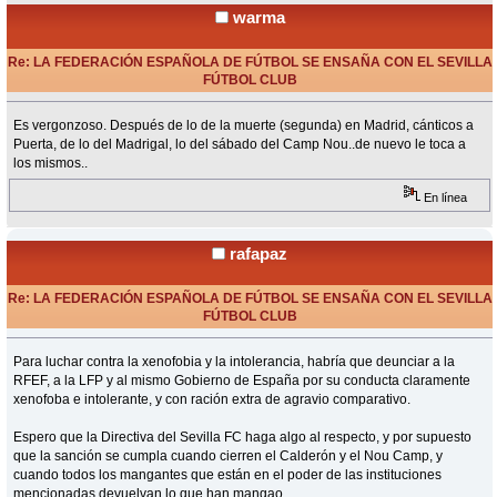
warma
Re: LA FEDERACIÓN ESPAÑOLA DE FÚTBOL SE ENSAÑA CON EL SEVILLA
FÚTBOL CLUB
«
Respuesta #12 en:
Junio 01, 2015, 09:11 Horas »
Es vergonzoso. Después de lo de la muerte (segunda) en Madrid, cánticos a
Puerta, de lo del Madrigal, lo del sábado del Camp Nou..de nuevo le toca a
los mismos..
En línea
rafapaz
Re: LA FEDERACIÓN ESPAÑOLA DE FÚTBOL SE ENSAÑA CON EL SEVILLA
FÚTBOL CLUB
«
Respuesta #13 en:
Junio 01, 2015, 09:30 Horas »
Para luchar contra la xenofobia y la intolerancia, habría que deunciar a la
RFEF, a la LFP y al mismo Gobierno de España por su conducta claramente
xenofoba e intolerante, y con ración extra de agravio comparativo.
Espero que la Directiva del Sevilla FC haga algo al respecto, y por supuesto
que la sanción se cumpla cuando cierren el Calderón y el Nou Camp, y
cuando todos los mangantes que están en el poder de las instituciones
mencionadas devuelvan lo que han mangao.