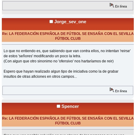
En línea
Jorge_sev_one
Re: LA FEDERACIÓN ESPAÑOLA DE FÚTBOL SE ENSAÑA CON EL SEVILLA
FÚTBOL CLUB
«
Respuesta #7 en:
Junio 01, 2015, 08:11 Horas »
Lo que no entiendo es, que sabiendo que van contra ellos, no intentan 'reirse'
de estos 'señores' modificando un poco la letra.
(Con algun que otro sinonimo no 'ofensivo' nos hartaríamos de reir)
Espero que hayan realizado algun tipo de iniciativa como la de grabar
insultos de otras aficiones en otros campos...
En línea
Spencer
Re: LA FEDERACIÓN ESPAÑOLA DE FÚTBOL SE ENSAÑA CON EL SEVILLA
FÚTBOL CLUB
«
Respuesta #8 en:
Junio 01, 2015, 08:14 Horas »