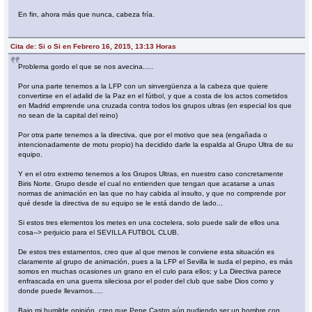
En fin, ahora más que nunca, cabeza fría.
Cita de: Si o Si en Febrero 16, 2015, 13:13 Horas
Problema gordo el que se nos avecina.....
Por una parte tenemos a la LFP con un sinvergüenza a la cabeza que quiere
convertirse en el adalid de la Paz en el fútbol, y que a costa de los actos cometidos
en Madrid emprende una cruzada contra todos los grupos ultras (en especial los que
no sean de la capital del reino)
Por otra parte tenemos a la directiva, que por el motivo que sea (engañada o
intencionadamente de motu propio) ha decidido darle la espalda al Grupo Ultra de su
equipo.
Y en el otro extremo tenemos a los Grupos Ultras, en nuestro caso concretamente
Biris Norte. Grupo desde el cual no entienden que tengan que acatarse a unas
normas de animación en las que no hay cabida al insulto, y que no comprende por
qué desde la directiva de su equipo se le está dando de lado...
Si estos tres elementos los metes en una coctelera, solo puede salir de ellos una
cosa--> perjuicio para el SEVILLA FUTBOL CLUB.
De estos tres estamentos, creo que al que menos le conviene esta situación es
claramente al grupo de animación, pues a la LFP el Sevilla le suda el pepino, es más
somos en muchas ocasiones un grano en el culo para ellos; y La Directiva parece
enfrascada en una guerra sileciosa por el poder del club que sabe Dios como y
donde puede llevarnos.....
Bajo mi humilde opinión, creo que Pepe Castro aún pudiendo ser un hombre con