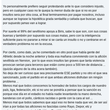
Yo personalmente prefiero seguir protestando ante lo que considero injusto,
pero en cualquier caso no te quepa la menor duda de que si no es por
insultos sera por otra cosa, al final terminaremos por pagar nosotros, incluso
aunque se lograse la hipotética grada sentadita y callada que buscan, que
por supuesto jamas van a lograr.
Por suerte el 99% del sevillismo apoya a Biris, sabe lo que son, con sus cosas
buenas y también por supuesto sus cosas malas, pero con la inteligencia
suficiente para no pararse a mirar si se canta un insulto o no y centrarse en el
verdadero problema no en la excusa.
Por cierto, como dato, ya he comentado en otro post que había gente del
Athletic desde la noche anterior y toda esa mañana conviviendo con la afición
sevillista en Nervion, por lo que esos insultos tan graves que tanta violencia
provocan serian para terceros que están como poco a 500 km de distancia ...
(quizás alguno de la otra acera también).
No deja de ser curioso que sea precisamente ESE partido y no otro el que sea
sancionado, justo el partido en el que ambas aficiones disfrutan sin ningún
problema ...
Menos mal que todos conocemos la honradez de todos los cargos de nuestro
país, liga, federación, etc si no uno se pondría a pensar que la sanción es
porque ese día en el estadio no había nadie levantando la mano derecha,
banderas con el pollo, cánticos racistas o gente con la cara al sol ...
Menos mal que todos sabemos que aquí eso no tiene nada que ver, de ser así
irían a por todas las aficiones no fascistas como Rayo, Depor, etc y