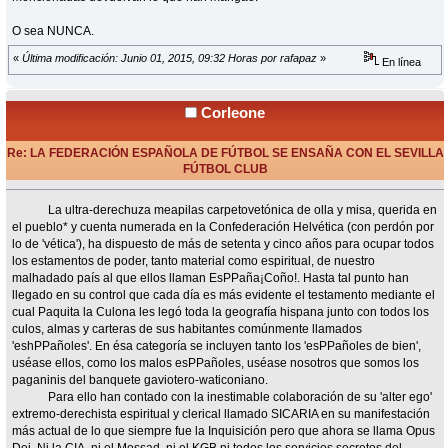
O sea NUNCA.
«
Última modificación: Junio 01, 2015, 09:32 Horas por rafapaz
»
En línea
Corleone
Re: LA FEDERACIÓN ESPAÑOLA DE FÚTBOL SE ENSAÑA CON EL SEVILLA
FÚTBOL CLUB
«
Respuesta #14 en:
Junio 01, 2015, 09:45 Horas »
La ultra-derechuza meapilas carpetovetónica de olla y misa, querida en
el pueblo* y cuenta numerada en la Confederación Helvética (con perdón por
lo de 'vética'), ha dispuesto de más de setenta y cinco años para ocupar todos
los estamentos de poder, tanto material como espiritual, de nuestro
malhadado país al que ellos llaman EsPPaña¡Coño!. Hasta tal punto han
llegado en su control que cada día es más evidente el testamento mediante el
cual Paquita la Culona les legó toda la geografía hispana junto con todos los
culos, almas y carteras de sus habitantes comúnmente llamados
'eshPPañoles'. En ésa categoría se incluyen tanto los 'esPPañoles de bien',
uséase ellos, como los malos esPPañoles, uséase nosotros que somos los
paganinis del banquete gaviotero-waticoniano.
Para ello han contado con la inestimable colaboración de su 'alter ego'
extremo-derechista espiritual y clerical llamado SICARIA en su manifestación
más actual de lo que siempre fue la Inquisición pero que ahora se llama Opus