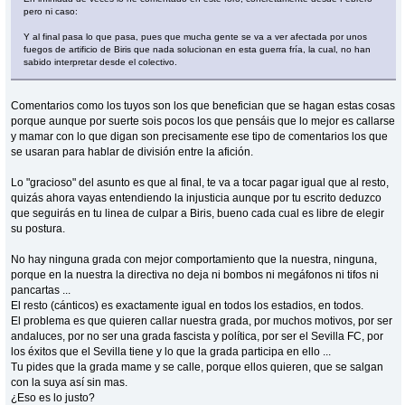
pero ni caso:
Y al final pasa lo que pasa, pues que mucha gente se va a ver afectada por unos
fuegos de artificio de Biris que nada solucionan en esta guerra fría, la cual, no han
sabido interpretar desde el colectivo.
Comentarios como los tuyos son los que benefician que se hagan estas cosas
porque aunque por suerte sois pocos los que pensáis que lo mejor es callarse
y mamar con lo que digan son precisamente ese tipo de comentarios los que
se usaran para hablar de división entre la afición.
Lo "gracioso" del asunto es que al final, te va a tocar pagar igual que al resto,
quizás ahora vayas entendiendo la injusticia aunque por tu escrito deduzco
que seguirás en tu linea de culpar a Biris, bueno cada cual es libre de elegir
su postura.
No hay ninguna grada con mejor comportamiento que la nuestra, ninguna,
porque en la nuestra la directiva no deja ni bombos ni megáfonos ni tifos ni
pancartas ...
El resto (cánticos) es exactamente igual en todos los estadios, en todos.
El problema es que quieren callar nuestra grada, por muchos motivos, por ser
andaluces, por no ser una grada fascista y política, por ser el Sevilla FC, por
los éxitos que el Sevilla tiene y lo que la grada participa en ello ...
Tu pides que la grada mame y se calle, porque ellos quieren, que se salgan
con la suya así sin mas.
¿Eso es lo justo?