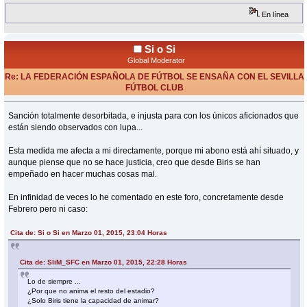
En línea
Si o Si
Global Moderator
Re: LA FEDERACIÓN ESPAÑOLA DE FÚTBOL SE ENSAÑA CON EL SEVILLA
FÚTBOL CLUB
«
Respuesta #3 en:
Junio 01, 2015, 01:20 Horas »
Sanción totalmente desorbitada, e injusta para con los únicos aficionados que
están siendo observados con lupa...
Esta medida me afecta a mi directamente, porque mi abono está ahí situado, y
aunque piense que no se hace justicia, creo que desde Biris se han
empeñado en hacer muchas cosas mal.
En infinidad de veces lo he comentado en este foro, concretamente desde
Febrero pero ni caso:
Cita de: Si o Si en Marzo 01, 2015, 23:04 Horas
Cita de: SliM_SFC en Marzo 01, 2015, 22:28 Horas
Lo de siempre ...
¿Por que no anima el resto del estadio?
¿Solo Biris tiene la capacidad de animar?