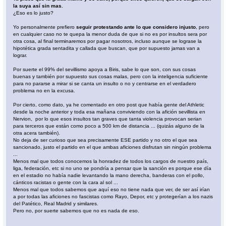
la suya así sin mas.
¿Eso es lo justo?
Yo personalmente prefiero
seguir protestando ante lo que considero injusto
, pero
en cualquier caso no te quepa la menor duda de que si no es por insultos sera por
otra cosa, al final terminaremos por pagar nosotros, incluso aunque se lograse la
hipotética grada sentadita y callada que buscan, que por supuesto jamas van a
lograr.
Por suerte el 99% del sevillismo apoya a Biris, sabe lo que son, con sus cosas
buenas y también por supuesto sus cosas malas, pero con la inteligencia suficiente
para no pararse a mirar si se canta un insulto o no y centrarse en el verdadero
problema no en la excusa.
Por cierto, como dato, ya he comentado en otro post que había gente del Athletic
desde la noche anterior y toda esa mañana conviviendo con la afición sevillista en
Nervion, por lo que esos insultos tan graves que tanta violencia provocan serian
para terceros que están como poco a 500 km de distancia ... (quizás alguno de la
otra acera también).
No deja de ser curioso que sea precisamente ESE partido y no otro el que sea
sancionado, justo el partido en el que ambas aficiones disfrutan sin ningún problema
...
Menos mal que todos conocemos la honradez de todos los cargos de nuestro país,
liga, federación, etc si no uno se pondría a pensar que la sanción es porque ese día
en el estadio no había nadie levantando la mano derecha, banderas con el pollo,
cánticos racistas o gente con la cara al sol ...
Menos mal que todos sabemos que aquí eso no tiene nada que ver, de ser así irían
a por todas las aficiones no fascistas como Rayo, Depor, etc y protegerían a los nazis
del Patético, Real Madrid y similares.
Pero no, por suerte sabemos que no es nada de eso.