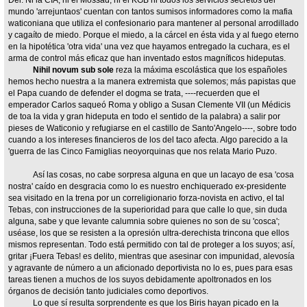
Dei. Ni la CIA, ni el Mossad, ni el KGB ni todos los servicios secretos del
mundo 'arrejuntaos' cuentan con tantos sumisos informadores como la mafia
waticoniana que utiliza el confesionario para mantener al personal arrodillado
y cagaíto de miedo. Porque el miedo, a la cárcel en ésta vida y al fuego eterno
en la hipotética 'otra vida' una vez que hayamos entregado la cuchara, es el
arma de control más eficaz que han inventado estos magníficos hideputas.
Nihil novum sub sole
reza la máxima escolástica que los españoles
hemos hecho nuestra a la manera extremista que solemos; más papistas que
el Papa cuando de defender el dogma se trata, ----recuerden que el
emperador Carlos saqueó Roma y obligo a Susan Clemente VII (un Médicis
de toa la vida y gran hideputa en todo el sentido de la palabra) a salir por
pieses de Waticonio y refugiarse en el castillo de Santo'Angelo----, sobre todo
cuando a los intereses financieros de los del taco afecta. Algo parecido a la
'guerra de las Cinco Famiglias neoyorquinas que nos relata Mario Puzo.
Así las cosas, no cabe sorpresa alguna en que un lacayo de esa 'cosa
nostra' caído en desgracia como lo es nuestro enchiquerado ex-presidente
sea visitado en la trena por un correligionario forza-novista en activo, el tal
Tebas, con instrucciones de la superioridad para que calle lo que, sin duda
alguna, sabe y que levante calumnia sobre quienes no son de su 'cosca';
uséase, los que se resisten a la opresión ultra-derechista trincona que ellos
mismos representan. Todo está permitido con tal de proteger a los suyos; así,
gritar ¡Fuera Tebas! es delito, mientras que asesinar con impunidad, alevosía
y agravante de número a un aficionado deportivista no lo es, pues para esas
tareas tienen a muchos de los suyos debidamente apoltronados en los
órganos de decisión tanto judiciales como deportivos.
Lo que sí resulta sorprendente es que los Biris hayan picado en la