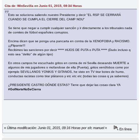
Cita de: WinSevilla en Junio 01, 2015, 08:34 Horas
Esto se soluciona saliendo nuestro Presidente y decir "EL RSP SE CERRARÁ
CUANDO SE CUMPLA EL CIERRE DEL CAMP NOU"
Se tiene que negar a cumplir cualquier sanción y ir directamente a los tribunales nada
de comites de fútbol españoles corruptos.
Encima dicen que se ponga una pancarta en contra de la XENOFOBIA y RACISMO.
¡¡¡Flipante!!!
Recibimos las sanciones por decir ***** HIJOS DE PUTA o PUTA ***** (Dudo incluso q
esto sea "delito" de algún tipo)
En otros campos he escuchado gritos en contra de mi Sevilla deseando MUERTE a
algunos de mis jugadores o mofandose de ella (Puerta), gritos xenófobos como por
ejemplo SEVILLANOS YONKIS Y GITANOS, he visto en TV tirar botes de humo,
conductas racistas como tirar plátanos y etc etc etc (todas las cosas q ya sabemos)
¿PRESIDENTE CASTRO DÓNDE ESTAS? Tiene que dejar las cosas clara YA
#GolNorteNoSeCierra
«
Última modificación: Junio 01, 2015, 09:16 Horas por sfc manuel
»
En línea