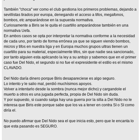
También "choca" ver como el club gestiona los primeros problemas, dejando a
sevillistas tirados por europa, denegando el acceso a tifos, megafonos,
bombos, etc amparándose en la supuesta normativa.
Curiosamente a Biris se le quita el cuartillo amparándose también en una
normativa Uefa.
En ambos casos se opta por interpretar la normativa conforme a la necesidad
de cada uno, por tanto de forma errónea ya que se siguen viendo bombos,
micros y tifos en nuestra liga y en Europa muchos grupos ultras tienen un
cuartillo para su material, especialmente tifos, sin que nadie sea sancionado,
por tanto alguien esta aplicando la ley a su antojo y sabemos que en el primer
caso fue Del Nido, el segundo si no fue el expresidente el estilo es el mismo
CLAVADO.
Del Nido daría dinero porque Biris desapareciese es algo seguro.
Lo intento y le salio mal, perdió muchísimos apoyos.
Volver a intentarlo desde la sombra (nunca mejor dicho) y cargandole el
muerto a otros es una jugada perfecta, propia de Del Nido sin duda.
Y por supuesto, si cuando salga hay una guerra por la silla a Del Nido no le
interesa que Biris este porque sabe que los va a tener en contra SI o SI como
diría el.
No puedo afirmar que Del Nido sea el que inicia esto, pero que le encanta lo
que esta pasando es SEGURO.