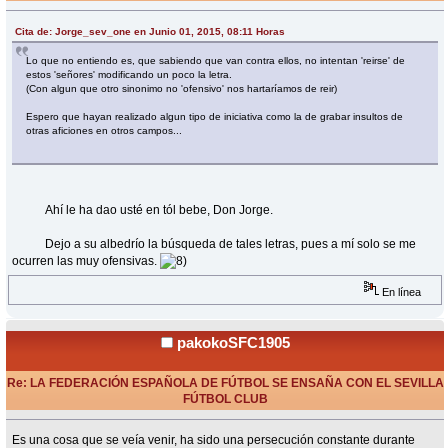
«
Respuesta #15 en:
Junio 01, 2015, 09:48 Horas »
Cita de: Jorge_sev_one en Junio 01, 2015, 08:11 Horas
Lo que no entiendo es, que sabiendo que van contra ellos, no intentan 'reirse' de
estos 'señores' modificando un poco la letra.
(Con algun que otro sinonimo no 'ofensivo' nos hartaríamos de reir)
Espero que hayan realizado algun tipo de iniciativa como la de grabar insultos de
otras aficiones en otros campos...
Ahí le ha dao usté en tól bebe, Don Jorge.
Dejo a su albedrío la búsqueda de tales letras, pues a mí solo se me
ocurren las muy ofensivas.
En línea
pakokoSFC1905
Re: LA FEDERACIÓN ESPAÑOLA DE FÚTBOL SE ENSAÑA CON EL SEVILLA
FÚTBOL CLUB
«
Respuesta #16 en:
Junio 01, 2015, 09:55 Horas »
Es una cosa que se veía venir, ha sido una persecución constante durante