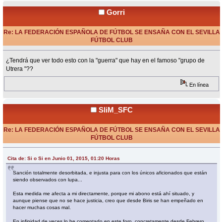
Gorri
Re: LA FEDERACIÓN ESPAÑOLA DE FÚTBOL SE ENSAÑA CON EL SEVILLA
FÚTBOL CLUB
«
Respuesta #4 en:
Junio 01, 2015, 02:21 Horas »
¿Tendrá que ver todo esto con la "guerra" que hay en el famoso "grupo de
Utrera "??
En línea
SliM_SFC
Re: LA FEDERACIÓN ESPAÑOLA DE FÚTBOL SE ENSAÑA CON EL SEVILLA
FÚTBOL CLUB
«
Respuesta #5 en:
Junio 01, 2015, 02:32 Horas »
Cita de: Si o Si en Junio 01, 2015, 01:20 Horas
Sanción totalmente desorbitada, e injusta para con los únicos aficionados que están
siendo observados con lupa...
Esta medida me afecta a mi directamente, porque mi abono está ahí situado, y
aunque piense que no se hace justicia, creo que desde Biris se han empeñado en
hacer muchas cosas mal.
En infinidad de veces lo he comentado en este foro, concretamente desde Febrero