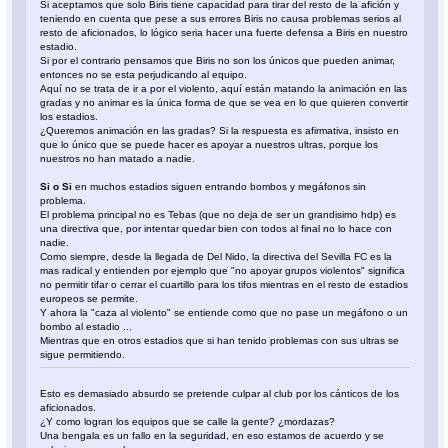
Si aceptamos que solo Biris tiene capacidad para tirar del resto de la afición y
teniendo en cuenta que pese a sus errores Biris no causa problemas serios al
resto de aficionados, lo lógico seria hacer una fuerte defensa a Biris en nuestro
estadio.
Si por el contrario pensamos que Biris no son los únicos que pueden animar,
entonces no se esta perjudicando al equipo.
Aquí no se trata de ir a por el violento, aquí están matando la animación en las
gradas y no animar es la única forma de que se vea en lo que quieren convertir
los estadios.
¿Queremos animación en las gradas? Si la respuesta es afirmativa, insisto en
que lo único que se puede hacer es apoyar a nuestros ultras, porque los
nuestros no han matado a nadie.
Si o Si
en muchos estadios siguen entrando bombos y megáfonos sin
problema.
El problema principal no es Tebas (que no deja de ser un grandisimo hdp) es
una directiva que, por intentar quedar bien con todos al final no lo hace con
nadie.
Como siempre, desde la llegada de Del Nido, la directiva del Sevilla FC es la
mas radical y entienden por ejemplo que "no apoyar grupos violentos" significa
no permitir tifar o cerrar el cuartillo para los tifos mientras en el resto de estadios
europeos se permite.
Y ahora la "caza al violento" se entiende como que no pase un megáfono o un
bombo al estadio ...
Mientras que en otros estadios que si han tenido problemas con sus ultras se
sigue permitiendo.
Esto es demasiado absurdo se pretende culpar al club por los cánticos de los
aficionados.
¿Y como logran los equipos que se calle la gente? ¿mordazas?
Una bengala es un fallo en la seguridad, en eso estamos de acuerdo y se