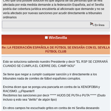
Creo que una posible solución es que alguna de las personas que se vea
afectada por esta medida demande a la federación Española, así el Sevilla
podría dar cobertura jurídica encubierta al aficionado que demande y no se
vería afectado por nuevas sanciones por acudir directamente a tribunales
ordinarios
En línea
WinSevilla
Re: LA FEDERACIÓN ESPAÑOLA DE FÚTBOL SE ENSAÑA CON EL SEVILLA
FÚTBOL CLUB
«
Respuesta #9 en:
Junio 01, 2015, 08:34 Horas »
Esto se soluciona saliendo nuestro Presidente y decir "EL RSP SE CERRARÁ
CUANDO SE CUMPLA EL CIERRE DEL CAMP NOU"
Se tiene que negar a cumplir cualquier sanción y ir directamente a los
tribunales nada de comites de fútbol españoles corruptos.
Encima dicen que se ponga una pancarta en contra de la XENOFOBIA y
RACISMO. ¡¡¡Flipante!!!
Recibimos las sanciones por decir ***** HIJOS DE PUTA o PUTA ***** (Dudo
incluso q esto sea "delito" de algún tipo)
En otros campos he escuchado gritos en contra de mi Sevilla deseando