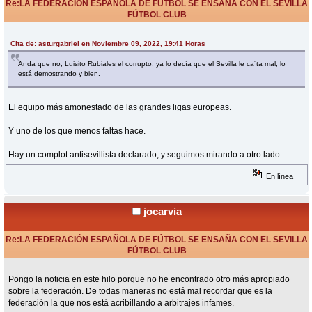
Re:LA FEDERACIÓN ESPAÑOLA DE FÚTBOL SE ENSAÑA CON EL SEVILLA
FÚTBOL CLUB
«
Respuesta #223 en:
Noviembre 10, 2022, 00:00 Horas »
Cita de: asturgabriel en Noviembre 09, 2022, 19:41 Horas
Anda que no, Luisito Rubiales el corrupto, ya lo decía que el Sevilla le ca´ta mal, lo
está demostrando y bien.
El equipo más amonestado de las grandes ligas europeas.
Y uno de los que menos faltas hace.
Hay un complot antisevillista declarado, y seguimos mirando a otro lado.
En línea
jocarvia
Re:LA FEDERACIÓN ESPAÑOLA DE FÚTBOL SE ENSAÑA CON EL SEVILLA
FÚTBOL CLUB
«
Respuesta #224 en:
Marzo 08, 2025, 21:22 Horas »
Pongo la noticia en este hilo porque no he encontrado otro más apropiado
sobre la federación. De todas maneras no está mal recordar que es la
federación la que nos está acribillando a arbitrajes infames.