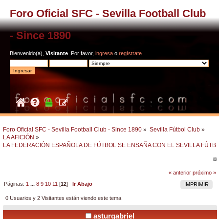
Foro Oficial SFC - Sevilla Football Club
- Since 1890
Bienvenido(a),
Visitante
. Por favor,
ingresa
o
regístrate
.
Foro Oficial SFC - Sevilla Football Club - Since 1890
»
Sevilla Fútbol Club
»
LA AFICIÓN
»
LA FEDERACIÓN ESPAÑOLA DE FÚTBOL SE ENSAÑA CON EL SEVILLA FÚTB
« anterior
próximo »
Páginas:
1
...
8
9
10
11
[
12
]
Ir Abajo
IMPRIMIR
0 Usuarios y 2 Visitantes están viendo este tema.
asturgabriel