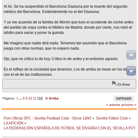
Al lío. Se ha suspendido el Barcelona Osasuna por la muerte del segundo
médico del Barcelona. Evidentemente no el del Osasuna.
Y yo me acuerdo de la familia de Morón que tuvo el accidente de coche antes
del partido de copa contra el Atlético de Madrid, donde por cierto, nos robó el
árbitro para variar y poner la guinda.
Me imagino que nadie dirá nada. Tenemos tan asumido que el Barcelona
juega con otras normas, que no espero nada.
Ojo, que no critico lo de hoy. Critico lo de antes y el enésimo agravio.
Es el reflejo de la sociedad que tenemos. Los de arriba se mean en los demás
con el ok de las instituciones.
En línea
Páginas:
1
...
8
9
10
11
[
12
]
Ir Arriba
IMPRIMIR
« anterior
próximo »
Foro Oficial SFC - Sevilla Football Club - Since 1890
»
Sevilla Fútbol Club
»
LA AFICIÓN
»
LA FEDERACIÓN ESPAÑOLA DE FÚTBOL SE ENSAÑA CON EL SEVILLA FÚT