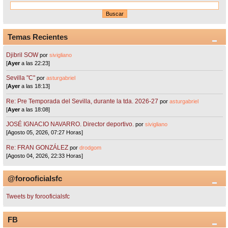
Temas Recientes
Djibril SOW
por
sivigliano
[
Ayer
a las 22:23]
Sevilla "C"
por
asturgabriel
[
Ayer
a las 18:13]
Re: Pre Temporada del Sevilla, durante la tda. 2026-27
por
asturgabriel
[
Ayer
a las 18:08]
JOSÉ IGNACIO NAVARRO. Director deportivo.
por
sivigliano
[Agosto 05, 2026, 07:27 Horas]
Re: FRAN GONZÁLEZ
por
drodgom
[Agosto 04, 2026, 22:33 Horas]
@forooficialsfc
Tweets by forooficialsfc
FB