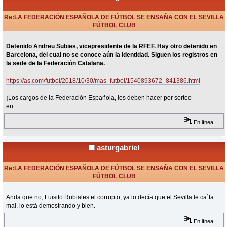
Re:LA FEDERACIÓN ESPAÑOLA DE FÚTBOL SE ENSAÑA CON EL SEVILLA
FÚTBOL CLUB
«
Respuesta #220 en:
Octubre 30, 2018, 12:07 Horas »
Detenido Andreu Subies, vicepresidente de la RFEF. Hay otro detenido en
Barcelona, del cual no se conoce aún la identidad. Siguen los registros en
la sede de la Federación Catalana.
https://as.com/futbol/2018/10/30/mas_futbol/1540893672_841386.html
¡Los cargos de la Federación Española, los deben hacer por sorteo
en....................
En línea
asturgabriel
Re:LA FEDERACIÓN ESPAÑOLA DE FÚTBOL SE ENSAÑA CON EL SEVILLA
FÚTBOL CLUB
«
Respuesta #221 en:
Noviembre 09, 2022, 19:41 Horas »
Anda que no, Luisito Rubiales el corrupto, ya lo decía que el Sevilla le ca´ta
mal, lo está demostrando y bien.
En línea