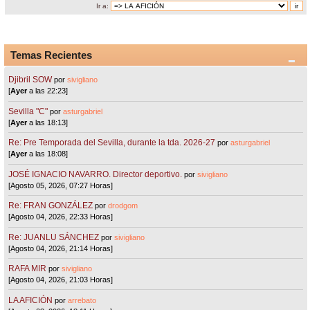
Ir a:
Temas Recientes
Djibril SOW
por
sivigliano
[
Ayer
a las 22:23]
Sevilla "C"
por
asturgabriel
[
Ayer
a las 18:13]
Re: Pre Temporada del Sevilla, durante la tda. 2026-27
por
asturgabriel
[
Ayer
a las 18:08]
JOSÉ IGNACIO NAVARRO. Director deportivo.
por
sivigliano
[Agosto 05, 2026, 07:27 Horas]
Re: FRAN GONZÁLEZ
por
drodgom
[Agosto 04, 2026, 22:33 Horas]
Re: JUANLU SÁNCHEZ
por
sivigliano
[Agosto 04, 2026, 21:14 Horas]
RAFA MIR
por
sivigliano
[Agosto 04, 2026, 21:03 Horas]
LA AFICIÓN
por
arrebato