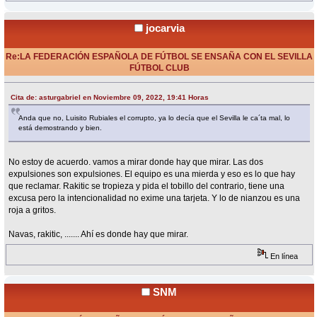
jocarvia
Re:LA FEDERACIÓN ESPAÑOLA DE FÚTBOL SE ENSAÑA CON EL SEVILLA
FÚTBOL CLUB
«
Respuesta #222 en:
Noviembre 09, 2022, 20:05 Horas »
Cita de: asturgabriel en Noviembre 09, 2022, 19:41 Horas
Anda que no, Luisito Rubiales el corrupto, ya lo decía que el Sevilla le ca´ta mal, lo
está demostrando y bien.
No estoy de acuerdo. vamos a mirar donde hay que mirar. Las dos
expulsiones son expulsiones. El equipo es una mierda y eso es lo que hay
que reclamar. Rakitic se tropieza y pida el tobillo del contrario, tiene una
excusa pero la intencionalidad no exime una tarjeta. Y lo de nianzou es una
roja a gritos.
Navas, rakitic, ....... Ahí es donde hay que mirar.
En línea
SNM