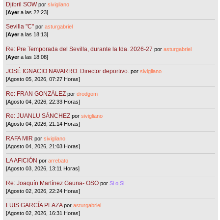
Djibril SOW
por
sivigliano
[
Ayer
a las 22:23]
Sevilla "C"
por
asturgabriel
[
Ayer
a las 18:13]
Re: Pre Temporada del Sevilla, durante la tda. 2026-27
por
asturgabriel
[
Ayer
a las 18:08]
JOSÉ IGNACIO NAVARRO. Director deportivo.
por
sivigliano
[Agosto 05, 2026, 07:27 Horas]
Re: FRAN GONZÁLEZ
por
drodgom
[Agosto 04, 2026, 22:33 Horas]
Re: JUANLU SÁNCHEZ
por
sivigliano
[Agosto 04, 2026, 21:14 Horas]
RAFA MIR
por
sivigliano
[Agosto 04, 2026, 21:03 Horas]
LA AFICIÓN
por
arrebato
[Agosto 03, 2026, 13:11 Horas]
Re: Joaquín Martínez Gauna- OSO
por
Si o Si
[Agosto 02, 2026, 22:24 Horas]
LUIS GARCÍA PLAZA
por
asturgabriel
[Agosto 02, 2026, 16:31 Horas]