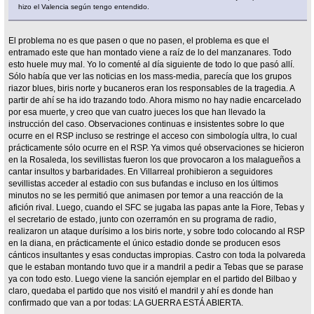
hizo el Valencia según tengo entendido.
El problema no es que pasen o que no pasen, el problema es que el
entramado este que han montado viene a raíz de lo del manzanares. Todo
esto huele muy mal. Yo lo comenté al día siguiente de todo lo que pasó allí.
Sólo había que ver las noticias en los mass-media, parecía que los grupos
riazor blues, biris norte y bucaneros eran los responsables de la tragedia. A
partir de ahí se ha ido trazando todo. Ahora mismo no hay nadie encarcelado
por esa muerte, y creo que van cuatro jueces los que han llevado la
instrucción del caso. Observaciones continuas e insistentes sobre lo que
ocurre en el RSP incluso se restringe el acceso con simbología ultra, lo cual
prácticamente sólo ocurre en el RSP. Ya vimos qué observaciones se hicieron
en la Rosaleda, los sevillistas fueron los que provocaron a los malagueños a
cantar insultos y barbaridades. En Villarreal prohibieron a seguidores
sevillistas acceder al estadio con sus bufandas e incluso en los últimos
minutos no se les permitió que animasen por temor a una reacción de la
afición rival. Luego, cuando el SFC se jugaba las papas ante la Fiore, Tebas y
el secretario de estado, junto con ozerramón en su programa de radio,
realizaron un ataque durísimo a los biris norte, y sobre todo colocando al RSP
en la diana, en prácticamente el único estadio donde se producen esos
cánticos insultantes y esas conductas impropias. Castro con toda la polvareda
que le estaban montando tuvo que ir a mandril a pedir a Tebas que se parase
ya con todo esto. Luego viene la sanción ejemplar en el partido del Bilbao y
claro, quedaba el partido que nos visitó el mandril y ahí es donde han
confirmado que van a por todas: LA GUERRA ESTÁ ABIERTA.