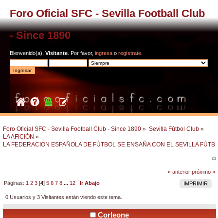
Foro Oficial SFC - Sevilla Football Club
- Since 1890
Bienvenido(a),
Visitante
. Por favor,
ingresa
o
regístrate
.
Foro Oficial SFC - Sevilla Football Club - Since 1890
»
Sevilla Fútbol Club
»
LA AFICIÓN
»
LA FEDERACIÓN ESPAÑOLA DE FÚTBOL SE ENSAÑA CON EL SEVILLA FÚTB
« anterior
próximo »
Páginas:
1
2
3
[
4
]
5
6
7
8
...
12
Ir Abajo
IMPRIMIR
0 Usuarios y 3 Visitantes están viendo este tema.
Corleone