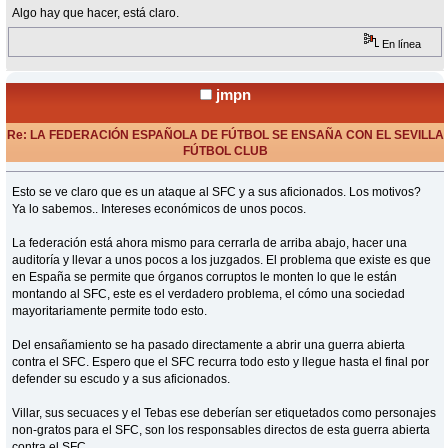
Algo hay que hacer, está claro.
En línea
jmpn
Re: LA FEDERACIÓN ESPAÑOLA DE FÚTBOL SE ENSAÑA CON EL SEVILLA
FÚTBOL CLUB
«
Respuesta #69 en:
Junio 08, 2015, 16:49 Horas »
Esto se ve claro que es un ataque al SFC y a sus aficionados. Los motivos?
Ya lo sabemos.. Intereses económicos de unos pocos.
La federación está ahora mismo para cerrarla de arriba abajo, hacer una
auditoría y llevar a unos pocos a los juzgados. El problema que existe es que
en España se permite que órganos corruptos le monten lo que le están
montando al SFC, este es el verdadero problema, el cómo una sociedad
mayoritariamente permite todo esto.
Del ensañamiento se ha pasado directamente a abrir una guerra abierta
contra el SFC. Espero que el SFC recurra todo esto y llegue hasta el final por
defender su escudo y a sus aficionados.
Villar, sus secuaces y el Tebas ese deberían ser etiquetados como personajes
non-gratos para el SFC, son los responsables directos de esta guerra abierta
contra el SFC.