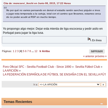
Cita de: moncsevi_ikechi en Junio 08, 2015, 17:22 Horas
Illo por qué no vamos pensando en derruir el estadio ramón sanchez pizjuán e irnos
a jugar esta temporada a la cartuja, total con el camino que llevamos, estamos cerca
de no poder acudir al RSP en mucho tiempo.
Yo propongo algo mejor. Dejar esta mierda de liga escocesa y pedir asilo en
Portugal para jugar la liga lusa.
En línea
Páginas:
1
2
3
[
4
]
5
6
7
8
...
12
Ir Arriba
IMPRIMIR
« anterior
próximo »
Foro Oficial SFC - Sevilla Football Club - Since 1890
»
Sevilla Fútbol Club
»
LA AFICIÓN
»
LA FEDERACIÓN ESPAÑOLA DE FÚTBOL SE ENSAÑA CON EL SEVILLA FÚT
Ir a:
Temas Recientes