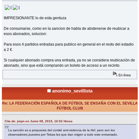
IMPRESIONANTE lo de esta gentuza
De consumarse, como en la sancion de habla de abstenerse de reubicar a
esos abonados, solucion:
Para esos 4 partidos entradas para publico en general en el resto del estadio
a 2 €.
Si cualquier abonado compra una entrada, ya no se considera reubicación de
abonado, sino que está comprando un boleto de acceso a un recinto.
En línea
anonimo_sevillista
Re: LA FEDERACIÓN ESPAÑOLA DE FÚTBOL SE ENSAÑA CON EL SEVILLA
FÚTBOL CLUB
«
Respuesta #74 en:
Junio 08, 2015, 16:59 Horas »
Cita de: jmpn en Junio 08, 2015, 16:52 Horas
La sanción es a propuesta del comité anti-violencia de la rfef, pero son los
observadores puestos por Tebas los que dan origen a todo este entramado.