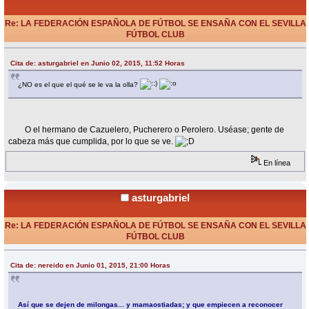
Re: LA FEDERACIÓN ESPAÑOLA DE FÚTBOL SE ENSAÑA CON EL SEVILLA
FÚTBOL CLUB
«
Respuesta #60 en:
Junio 02, 2015, 11:56 Horas »
Cita de: asturgabriel en Junio 02, 2015, 11:52 Horas
¿NO es el que el qué se le va la olla?
O el hermano de Cazuelero, Pucherero o Perolero. Uséase; gente de
cabeza más que cumplida, por lo que se ve.
En línea
asturgabriel
Re: LA FEDERACIÓN ESPAÑOLA DE FÚTBOL SE ENSAÑA CON EL SEVILLA
FÚTBOL CLUB
«
Respuesta #61 en:
Junio 02, 2015, 12:03 Horas »
Cita de: nereido en Junio 01, 2015, 21:00 Horas
Así que se dejen de milongas... y mamaostiadas; y que empiecen a reconocer