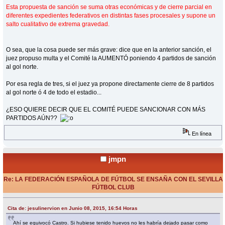
Esta propuesta de sanción se suma otras económicas y de cierre parcial‎ en
diferentes expedientes federativos en distintas fases procesales y supone un
salto cualitativo de extrema gravedad.
O sea, que la cosa puede ser más grave: dice que en la anterior sanción, el
juez propuso multa y el Comité la AUMENTÓ poniendo 4 partidos de sanción
al gol norte.
Por esa regla de tres, si el juez ya propone directamente cierre de 8 partidos
al gol norte ó 4 de todo el estadio...
¿ESO QUIERE DECIR QUE EL COMITÉ PUEDE SANCIONAR CON MÁS
PARTIDOS AÚN??
En línea
jmpn
Re: LA FEDERACIÓN ESPAÑOLA DE FÚTBOL SE ENSAÑA CON EL SEVILLA
FÚTBOL CLUB
«
Respuesta #76 en:
Junio 08, 2015, 17:08 Horas »
Cita de: jesulinervion en Junio 08, 2015, 16:54 Horas
Ahí se equivocó Castro. Si hubiese tenido huevos no les habría dejado pasar como