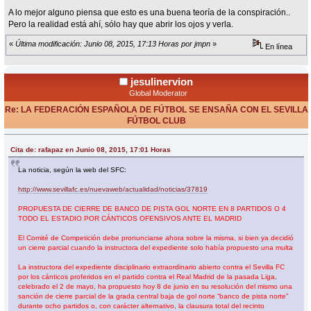
A lo mejor alguno piensa que esto es una buena teoría de la conspiración..
Pero la realidad está ahí, sólo hay que abrir los ojos y verla.
«
Última modificación: Junio 08, 2015, 17:13 Horas por jmpn
»
En línea
jesulinervion
Global Moderator
Re: LA FEDERACIÓN ESPAÑOLA DE FÚTBOL SE ENSAÑA CON EL SEVILLA
FÚTBOL CLUB
«
Respuesta #77 en:
Junio 08, 2015, 17:11 Horas »
Cita de: rafapaz en Junio 08, 2015, 17:01 Horas
La noticia, según la web del SFC:
http://www.sevillafc.es/nuevaweb/actualidad/noticias/37819
PROPUESTA DE CIERRE DE BANCO DE PISTA GOL NORTE EN 8 PARTIDOS O 4
TODO EL ESTADIO POR CÁNTICOS OFENSIVOS ANTE EL MADRID
El Comité de Competición debe pronunciarse ahora sobre la misma, si bien ya decidió
un cierre parcial cuando la instructora del expediente solo había propuesto una multa
La instructora del expediente disciplinario extraordinario abierto contra el Sevilla FC
por los cánticos proferidos en el partido contra el Real Madrid de la pasada Liga,
celebrado el 2 de mayo, ha propuesto hoy 8 de junio en su resolución del mismo una
sanción de cierre parcial de la grada central baja de gol norte “banco de pista norte”
durante ocho partidos o, con carácter alternativo, la clausura total del recinto