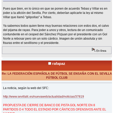
Pues que bien, en lo único en que se ponen de acuerdo Tebas y Villar es en
joder a la afición del Sevilla. Por cierto, deberían aplicarle la ley al mismo
Villar que llamó "gilipollas" a Tebas.
Ya sabemos todos quien tiene muy buenas relaciones con estos dos, el calvo
del pijama de rayas. Para joder a unos y otros, lectura de un comunicado
contundente en el cesped del Sánchez Pizjuan por el presidente con un Gol
Norte a rebosar pero sin un solo cántico. Imagen de unión absoluta y sin
fisuras entre el sevillismo y el presidente.
En línea
rafapaz
Re: LA FEDERACIÓN ESPAÑOLA DE FÚTBOL SE ENSAÑA CON EL SEVILLA
FÚTBOL CLUB
«
Respuesta #75 en:
Junio 08, 2015, 17:01 Horas »
La noticia, según la web del SFC:
http://www.sevillafc.es/nuevaweb/actualidad/noticias/37819
PROPUESTA DE CIERRE DE BANCO DE PISTA GOL NORTE EN 8
PARTIDOS O 4 TODO EL ESTADIO POR CÁNTICOS OFENSIVOS ANTE EL