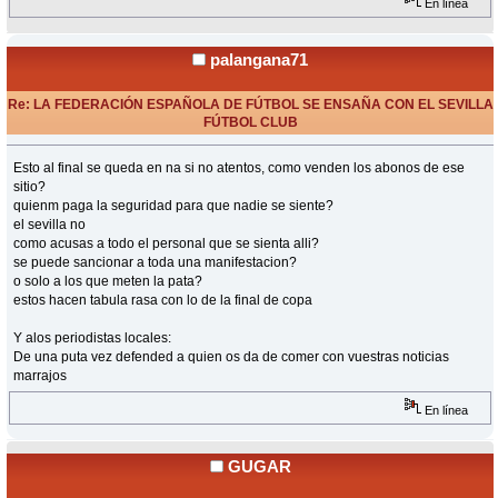
En línea
palangana71
Re: LA FEDERACIÓN ESPAÑOLA DE FÚTBOL SE ENSAÑA CON EL SEVILLA
FÚTBOL CLUB
«
Respuesta #63 en:
Junio 02, 2015, 13:14 Horas »
Esto al final se queda en na si no atentos, como venden los abonos de ese
sitio?
quienm paga la seguridad para que nadie se siente?
el sevilla no
como acusas a todo el personal que se sienta alli?
se puede sancionar a toda una manifestacion?
o solo a los que meten la pata?
estos hacen tabula rasa con lo de la final de copa
Y alos periodistas locales:
De una puta vez defended a quien os da de comer con vuestras noticias
marrajos
En línea
GUGAR