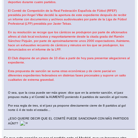
deportivo durante cuatro partidos.
El Comité de Competición de la Real Federación Española de Fútbol (RFEF)
presidida por Angel Villar decidió la apertura de este expediente después de recibir
un informe con documentos y archivos audiovisuales por parte de la Liga de Fútbol
Profesional (LFP) presidida por Javier Tebas.‎
En su resolución se recoge que los cánticos se produjeron por parte de aficionados
afines al club local exclusiva y mayoritariamente desde la citada grada del Ramón
Sánchez Pizjuán, por parte de aproximadamente unos 2000 espectadores. Asimismo,
hace un exhaustivo recuento de cánticos y minutos en los que se produjeron, los
denunciados en el informe de la LFP.
El Club dispone de un plazo de 10 días a partir de hoy para presentar alegaciones al
expediente.
Esta propuesta de sanción se suma otras económicas y de cierre parcial‎ en
diferentes expedientes federativos en distintas fases procesales y supone un salto
cualitativo de extrema gravedad.
O sea, que la cosa puede ser más grave: dice que en la anterior sanción, el juez
propuso multa y el Comité la AUMENTÓ poniendo 4 partidos de sanción al gol norte.
Por esa regla de tres, si el juez ya propone directamente cierre de 8 partidos al gol
norte ó 4 de todo el estadio...
¿ESO QUIERE DECIR QUE EL COMITÉ PUEDE SANCIONAR CON MÁS PARTIDOS
AÚN??