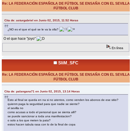
Re: LA FEDERACIÓN ESPAÑOLA DE FÚTBOL SE ENSAÑA CON EL SEVILLA
FÚTBOL CLUB
«
Respuesta #64 en:
Junio 02, 2015, 19:05 Horas »
Cita de: asturgabriel en Junio 02, 2015, 11:52 Horas
¿NO es el que el qué se le va la olla?
O el que hace "joyo"
En línea
SliM_SFC
Re: LA FEDERACIÓN ESPAÑOLA DE FÚTBOL SE ENSAÑA CON EL SEVILLA
FÚTBOL CLUB
«
Respuesta #65 en:
Junio 03, 2015, 06:02 Horas »
Cita de: palangana71 en Junio 02, 2015, 13:14 Horas
Esto al final se queda en na si no atentos, como venden los abonos de ese sitio?
quienm paga la seguridad para que nadie se siente?
el sevilla no
como acusas a todo el personal que se sienta alli?
se puede sancionar a toda una manifestacion?
o solo a los que meten la pata?
estos hacen tabula rasa con lo de la final de copa