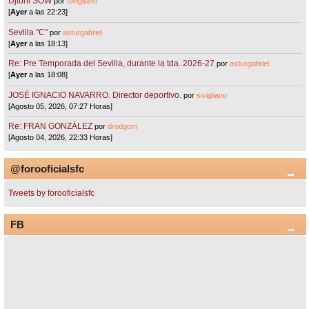
Djibril SOW
por
sivigliano
[
Ayer
a las 22:23]
Sevilla "C"
por
asturgabriel
[
Ayer
a las 18:13]
Re: Pre Temporada del Sevilla, durante la tda. 2026-27
por
asturgabriel
[
Ayer
a las 18:08]
JOSÉ IGNACIO NAVARRO. Director deportivo.
por
sivigliano
[Agosto 05, 2026, 07:27 Horas]
Re: FRAN GONZÁLEZ
por
drodgom
[Agosto 04, 2026, 22:33 Horas]
@forooficialsfc
Tweets by forooficialsfc
FB