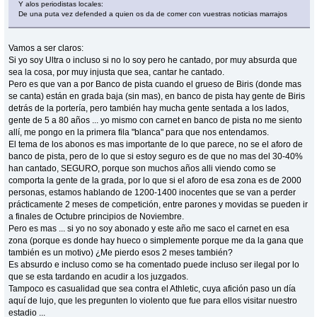
Y alos periodistas locales:
De una puta vez defended a quien os da de comer con vuestras noticias marrajos
Vamos a ser claros:
Si yo soy Ultra o incluso si no lo soy pero he cantado, por muy absurda que
sea la cosa, por muy injusta que sea, cantar he cantado.
Pero es que van a por Banco de pista cuando el grueso de Biris (donde mas
se canta) están en grada baja (sin mas), en banco de pista hay gente de Biris
detrás de la portería, pero también hay mucha gente sentada a los lados,
gente de 5 a 80 años ... yo mismo con carnet en banco de pista no me siento
allí, me pongo en la primera fila "blanca" para que nos entendamos.
El tema de los abonos es mas importante de lo que parece, no se el aforo de
banco de pista, pero de lo que si estoy seguro es de que no mas del 30-40%
han cantado, SEGURO, porque son muchos años alli viendo como se
comporta la gente de la grada, por lo que si el aforo de esa zona es de 2000
personas, estamos hablando de 1200-1400 inocentes que se van a perder
prácticamente 2 meses de competición, entre parones y movidas se pueden ir
a finales de Octubre principios de Noviembre.
Pero es mas ... si yo no soy abonado y este año me saco el carnet en esa
zona (porque es donde hay hueco o simplemente porque me da la gana que
también es un motivo) ¿Me pierdo esos 2 meses también?
Es absurdo e incluso como se ha comentado puede incluso ser ilegal por lo
que se esta tardando en acudir a los juzgados.
Tampoco es casualidad que sea contra el Athletic, cuya afición paso un día
aquí de lujo, que les pregunten lo violento que fue para ellos visitar nuestro
estadio ...