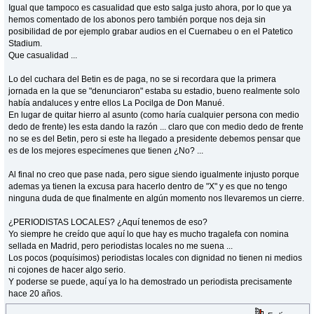
Igual que tampoco es casualidad que esto salga justo ahora, por lo que ya
hemos comentado de los abonos pero también porque nos deja sin
posibilidad de por ejemplo grabar audios en el Cuernabeu o en el Patetico
Stadium.
Que casualidad ...
Lo del cuchara del Betin es de paga, no se si recordara que la primera
jornada en la que se "denunciaron" estaba su estadio, bueno realmente solo
había andaluces y entre ellos La Pocilga de Don Manué.
En lugar de quitar hierro al asunto (como haría cualquier persona con medio
dedo de frente) les esta dando la razón ... claro que con medio dedo de frente
no se es del Betin, pero si este ha llegado a presidente debemos pensar que
es de los mejores especímenes que tienen ¿No? ...
Al final no creo que pase nada, pero sigue siendo igualmente injusto porque
ademas ya tienen la excusa para hacerlo dentro de "X" y es que no tengo
ninguna duda de que finalmente en algún momento nos llevaremos un cierre.
¿PERIODISTAS LOCALES? ¿Aquí tenemos de eso?
Yo siempre he creído que aquí lo que hay es mucho tragalefa con nomina
sellada en Madrid, pero periodistas locales no me suena ...
Los pocos (poquísimos) periodistas locales con dignidad no tienen ni medios
ni cojones de hacer algo serio.
Y poderse se puede, aquí ya lo ha demostrado un periodista precisamente
hace 20 años.