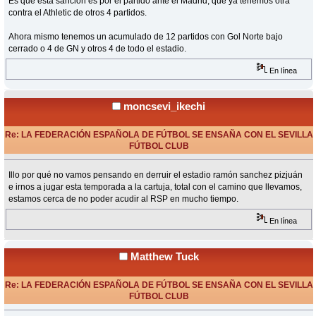
Es que esta sanción es por el partido ante el Madrid, que ya tenemos otra
contra el Athletic de otros 4 partidos.
Ahora mismo tenemos un acumulado de 12 partidos con Gol Norte bajo
cerrado o 4 de GN y otros 4 de todo el estadio.
En línea
moncsevi_ikechi
Re: LA FEDERACIÓN ESPAÑOLA DE FÚTBOL SE ENSAÑA CON EL SEVILLA
FÚTBOL CLUB
«
Respuesta #78 en:
Junio 08, 2015, 17:22 Horas »
Illo por qué no vamos pensando en derruir el estadio ramón sanchez pizjuán
e irnos a jugar esta temporada a la cartuja, total con el camino que llevamos,
estamos cerca de no poder acudir al RSP en mucho tiempo.
En línea
Matthew Tuck
Re: LA FEDERACIÓN ESPAÑOLA DE FÚTBOL SE ENSAÑA CON EL SEVILLA
FÚTBOL CLUB
«
Respuesta #79 en:
Junio 08, 2015, 17:25 Horas »