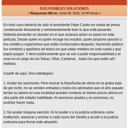
DOS POSIBLES SOLUCIONES
«
Respuesta #68 en:
Junio 08, 2015, 16:48 Horas »
En todo caso debería de salir el presidente Pepe Castro en rueda de presa
condenando fehaciente y vehementemente todo lo que está pasando.
Debería presentar un dossier en el que aclarara quien es quien en esta
película. Desde quién es quién recoge los insultos, quién propone sanción y
los comités y organismos que están involucrados después. Haciendo público
los nombres y apellidos de todos los que están metidos en esta rueda y qué
papel juegan. Y decir públicamente que se van a pedir responsabilidad y el
cese en el cargo de los Tebas, Villar, Cardenal... todos los que estén ahí
metidos.
A partir de aquí. Dos estrategias:
1. Acatar las sanciones. Pero buscar la triquiñuela de obras en la graba baja
de gol norte, no se venden entradas y todos los abonados que el año pasado
tenían su abono en esa localidad pueden comprar al mismo precio abono en
otra parte del estadio habilitada. Al sancionar gradas y no personas, no
podrían hacer nada.
2. No acatar ninguna sanción. Al no poder ir a la justicia ordinaria como
institución, asesorar y animar a cada socio del Sevilla a acudir a la justicia
ordinaria para frenar este atropello.