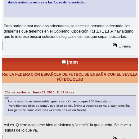
donde están los errores y las fugas de la sociedad.
Para poder tomar medidas adecuadas, se necesita personal adecuado, los
dirigentes qué tenemos en el Gobierno, Oposición, R.F.E.F., L.F.P. hay alguno
que le interese buscar soluciones lógicas o es más que sepan buscarlas.
En línea
jmpn
Re: LA FEDERACIÓN ESPAÑOLA DE FÚTBOL SE ENSAÑA CON EL SEVILLA
FÚTBOL CLUB
«
Respuesta #62 en:
Junio 02, 2015, 12:11 Horas »
Cita de: carlos en Junio 02, 2015, 11:41 Horas
Lo de este tío es lamentable, que la sanción es porque 250 tíos gritaron
"verdiblancos hijos de puta", que si se es ecuánime a vosotros os va a caer también.
Por gentuza como esta nos va como nos va en Sevilla.
Así es. Quiere acoplarse bien al sistema y "atrincá" lo que pueda. Se le ve a
leguas de lo que va.