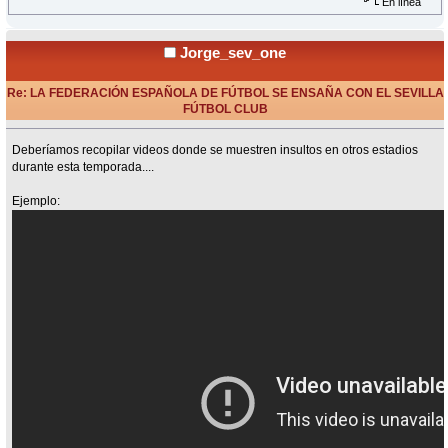
En línea
Jorge_sev_one
Re: LA FEDERACIÓN ESPAÑOLA DE FÚTBOL SE ENSAÑA CON EL SEVILLA
FÚTBOL CLUB
«
Respuesta #66 en:
Junio 08, 2015, 16:34 Horas »
Deberíamos recopilar videos donde se muestren insultos en otros estadios
durante esta temporada....
Ejemplo: