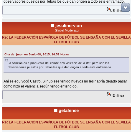
observadores puestos por Tebas los que dan origen a todo este entramado.
En línea
jesulinervion
Global Moderator
Re: LA FEDERACIÓN ESPAÑOLA DE FÚTBOL SE ENSAÑA CON EL SEVILLA
FÚTBOL CLUB
«
Respuesta #72 en:
Junio 08, 2015, 16:54 Horas »
Cita de: jmpn en Junio 08, 2015, 16:52 Horas
La sanción es a propuesta del comité anti-violencia de la rfef, pero son los
observadores puestos por Tebas los que dan origen a todo este entramado.
Ahí se equivocó Castro. Si hubiese tenido huevos no les habría dejado pasar
como hizo el Valencia según tengo entendido.
En línea
getafense
Re: LA FEDERACIÓN ESPAÑOLA DE FÚTBOL SE ENSAÑA CON EL SEVILLA
FÚTBOL CLUB
«
Respuesta #73 en:
Junio 08, 2015, 16:55 Horas »