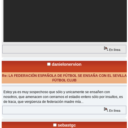
En línea
danielonervion
Re: LA FEDERACIÓN ESPAÑOLA DE FÚTBOL SE ENSAÑA CON EL SEVILLA
FÚTBOL CLUB
«
Respuesta #67 en:
Junio 08, 2015, 16:41 Horas »
Estoy ya es muy sospechoso que sólo y unicamente se ensañen con
nosotros, que amenacen con cerrarnos el estadio entero sólo por insultos, es
de traca, que vergüenza de federación madre mía...
En línea
sebastgc