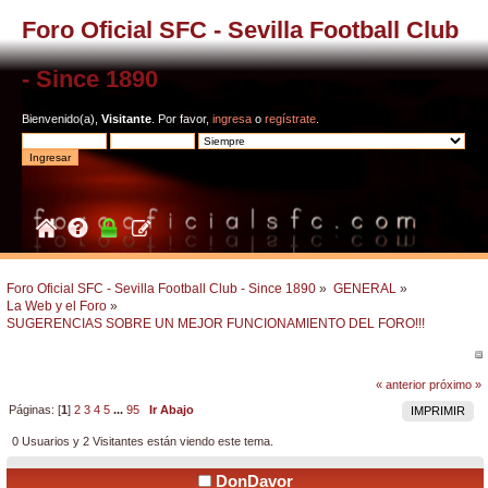
Foro Oficial SFC - Sevilla Football Club
- Since 1890
Bienvenido(a),
Visitante
. Por favor,
ingresa
o
regístrate
.
Foro Oficial SFC - Sevilla Football Club - Since 1890
»
GENERAL
»
La Web y el Foro
»
SUGERENCIAS SOBRE UN MEJOR FUNCIONAMIENTO DEL FORO!!!
« anterior
próximo »
Páginas: [
1
]
2
3
4
5
...
95
Ir Abajo
IMPRIMIR
0 Usuarios y 2 Visitantes están viendo este tema.
DonDavor