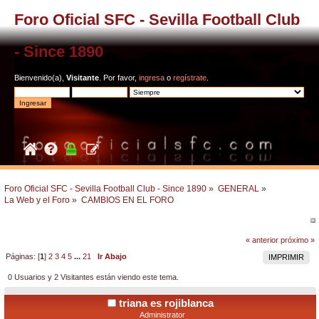
Foro Oficial SFC - Sevilla Football Club
- Since 1890
Bienvenido(a),
Visitante
. Por favor,
ingresa
o
regístrate
.
Foro Oficial SFC - Sevilla Football Club - Since 1890
»
GENERAL
»
La Web y el Foro
»
CAMBIOS EN EL FORO
« anterior
próximo »
Páginas: [
1
]
2
3
4
5
...
21
Ir Abajo
IMPRIMIR
0 Usuarios y 2 Visitantes están viendo este tema.
triana es rojiblanca
Administrator