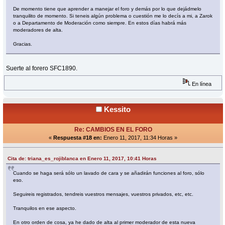
De momento tiene que aprender a manejar el foro y demás por lo que dejádmelo
tranquilito de momento. Si teneis algún problema o cuestión me lo decís a mi, a Zarok
o a Departamento de Moderación como siempre. En estos días habrá más
moderadores de alta.
Gracias.
Suerte al forero SFC1890.
En línea
Kessito
Re: CAMBIOS EN EL FORO
«
Respuesta #18 en:
Enero 11, 2017, 11:34 Horas »
Cita de: triana_es_rojiblanca en Enero 11, 2017, 10:41 Horas
Cuando se haga será sólo un lavado de cara y se añadirán funciones al foro, sólo
eso.
Seguireis registrados, tendreis vuestros mensajes, vuestros privados, etc, etc.
Tranquilos en ese aspecto.
En otro orden de cosa, ya he dado de alta al primer moderador de esta nueva