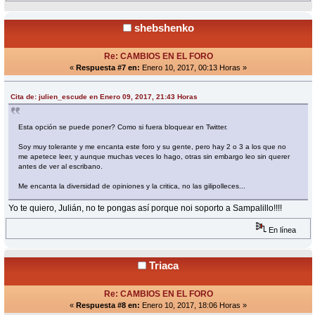
shebshenko
Re: CAMBIOS EN EL FORO
«
Respuesta #7 en:
Enero 10, 2017, 00:13 Horas »
Cita de: julien_escude en Enero 09, 2017, 21:43 Horas
Esta opción se puede poner? Como si fuera bloquear en Twitter.
Soy muy tolerante y me encanta este foro y su gente, pero hay 2 o 3 a los que no
me apetece leer, y aunque muchas veces lo hago, otras sin embargo leo sin querer
antes de ver al escribano.
Me encanta la diversidad de opiniones y la critica, no las gilipolleces...
Yo te quiero, Julián, no te pongas así porque noi soporto a Sampalillo!!!!
En línea
Triaca
Re: CAMBIOS EN EL FORO
«
Respuesta #8 en:
Enero 10, 2017, 18:06 Horas »