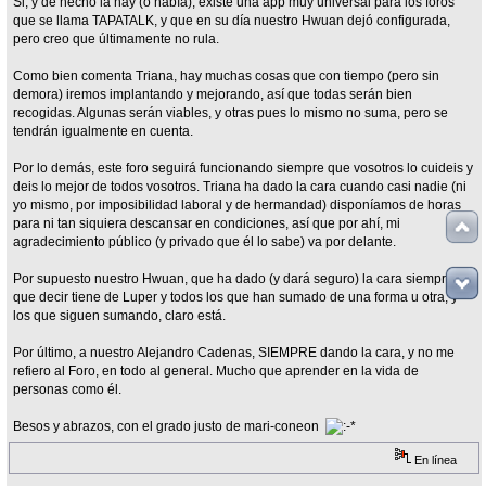
Si, y de hecho la hay (o había), existe una app muy universal para los foros
que se llama TAPATALK, y que en su día nuestro Hwuan dejó configurada,
pero creo que últimamente no rula.
Como bien comenta Triana, hay muchas cosas que con tiempo (pero sin
demora) iremos implantando y mejorando, así que todas serán bien
recogidas. Algunas serán viables, y otras pues lo mismo no suma, pero se
tendrán igualmente en cuenta.
Por lo demás, este foro seguirá funcionando siempre que vosotros lo cuideis y
deis lo mejor de todos vosotros. Triana ha dado la cara cuando casi nadie (ni
yo mismo, por imposibilidad laboral y de hermandad) disponíamos de horas
para ni tan siquiera descansar en condiciones, así que por ahí, mi
agradecimiento público (y privado que él lo sabe) va por delante.
Por supuesto nuestro Hwuan, que ha dado (y dará seguro) la cara siempre. Ni
que decir tiene de Luper y todos los que han sumado de una forma u otra, y
los que siguen sumando, claro está.
Por último, a nuestro Alejandro Cadenas, SIEMPRE dando la cara, y no me
refiero al Foro, en todo al general. Mucho que aprender en la vida de
personas como él.
Besos y abrazos, con el grado justo de mari-coneon
En línea