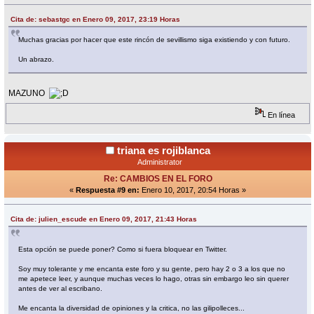
Cita de: sebastgc en Enero 09, 2017, 23:19 Horas
Muchas gracias por hacer que este rincón de sevillismo siga existiendo y con futuro.
Un abrazo.
MAZUNO
En línea
triana es rojiblanca
Administrator
Re: CAMBIOS EN EL FORO
«
Respuesta #9 en:
Enero 10, 2017, 20:54 Horas »
Cita de: julien_escude en Enero 09, 2017, 21:43 Horas
Esta opción se puede poner? Como si fuera bloquear en Twitter.
Soy muy tolerante y me encanta este foro y su gente, pero hay 2 o 3 a los que no
me apetece leer, y aunque muchas veces lo hago, otras sin embargo leo sin querer
antes de ver al escribano.
Me encanta la diversidad de opiniones y la critica, no las gilipolleces...