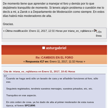
De momento tiene que aprender a manejar el foro y demás por lo que
dejádmelo tranquilito de momento. Si teneis algún problema o cuestión me lo
decís a mi, a Zarok o a Departamento de Moderación como siempre. En estos
días habrá más moderadores de alta.
Gracias.
«
Última modificación: Enero 11, 2017, 12:31 Horas por triana_es_rojiblanca
»
En
línea
asturgabriel
Re: CAMBIOS EN EL FORO
«
Respuesta #17 en:
Enero 11, 2017, 11:32 Horas »
Cita de: triana_es_rojiblanca en Enero 11, 2017, 10:41 Horas
Cuando se haga será sólo un lavado de cara y se añadirán funciones al foro, sólo
eso.
Seguireis registrados, tendreis vuestros mensajes, vuestros privados, etc, etc.
Tranquilos en ese aspecto.
En otro orden de cosa, ya he dado de alta al primer moderador de esta nueva
época, el forero
SFC1890
.