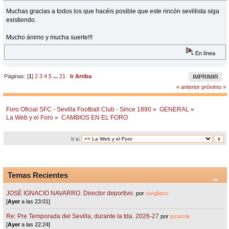
Muchas gracias a todos los que hacéis posible que este rincón sevillista siga
existiendo.
Mucho ánimo y mucha suerte!!!
En línea
Páginas: [
1
]
2
3
4
5
...
21
Ir Arriba
IMPRIMIR
« anterior
próximo »
Foro Oficial SFC - Sevilla Football Club - Since 1890
»
GENERAL
»
La Web y el Foro
»
CAMBIOS EN EL FORO
Ir a:
Temas Recientes
JOSÉ IGNACIO NAVARRO. Director deportivo.
por
sivigliano
[
Ayer
a las 23:01]
Re: Pre Temporada del Sevilla, durante la tda. 2026-27
por
jocarvia
[
Ayer
a las 22:24]