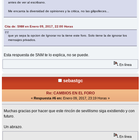
antes de ver al escribano.
Me encanta la diversidad de opiniones y la critica, no las gilipolleces...
Cita de: SNM en Enero 09, 2017, 22:00 Horas
que yo sepa la opcion de Ignorar no la tiene este foro. Solo tiene la de ignorar los
mensajes privados.
Esta respuesta de SNM te lo explica, no se puede.
En línea
sebastgc
Re: CAMBIOS EN EL FORO
«
Respuesta #6 en:
Enero 09, 2017, 23:19 Horas »
Muchas gracias por hacer que este rincón de sevillismo siga existiendo y con
futuro.
Un abrazo.
En línea