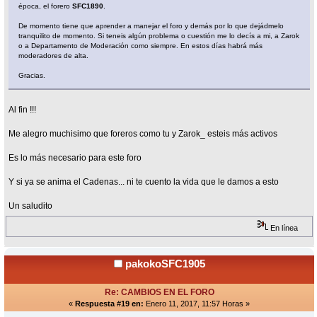
época, el forero
SFC1890
.
De momento tiene que aprender a manejar el foro y demás por lo que dejádmelo
tranquilito de momento. Si teneis algún problema o cuestión me lo decís a mi, a Zarok
o a Departamento de Moderación como siempre. En estos días habrá más
moderadores de alta.
Gracias.
Al fin !!!
Me alegro muchisimo que foreros como tu y Zarok_ esteis más activos
Es lo más necesario para este foro
Y si ya se anima el Cadenas... ni te cuento la vida que le damos a esto
Un saludito
En línea
pakokoSFC1905
Re: CAMBIOS EN EL FORO
«
Respuesta #19 en:
Enero 11, 2017, 11:57 Horas »