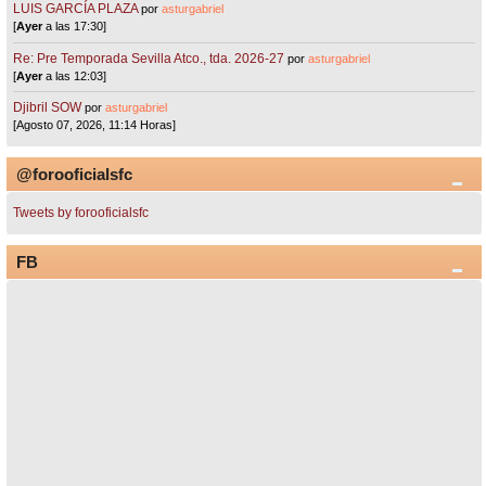
LUIS GARCÍA PLAZA
por
asturgabriel
[
Ayer
a las 17:30]
Re: Pre Temporada Sevilla Atco., tda. 2026-27
por
asturgabriel
[
Ayer
a las 12:03]
Djibril SOW
por
asturgabriel
[Agosto 07, 2026, 11:14 Horas]
@forooficialsfc
Tweets by forooficialsfc
FB