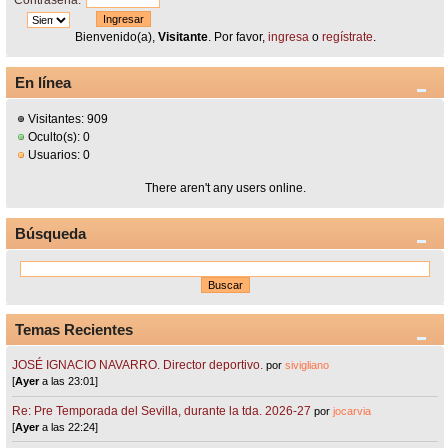
Contraseña:
Bienvenido(a),
Visitante
. Por favor,
ingresa
o
regístrate
.
En línea
Visitantes: 909
Oculto(s): 0
Usuarios: 0
There aren't any users online.
Búsqueda
Temas Recientes
JOSÉ IGNACIO NAVARRO. Director deportivo.
por
sivigliano
[
Ayer
a las 23:01]
Re: Pre Temporada del Sevilla, durante la tda. 2026-27
por
jocarvia
[
Ayer
a las 22:24]