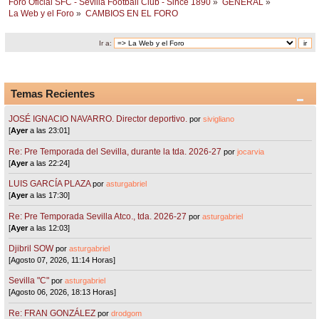
Foro Oficial SFC - Sevilla Football Club - Since 1890
»
GENERAL
»
La Web y el Foro
»
CAMBIOS EN EL FORO
Ir a:
Temas Recientes
JOSÉ IGNACIO NAVARRO. Director deportivo.
por
sivigliano
[
Ayer
a las 23:01]
Re: Pre Temporada del Sevilla, durante la tda. 2026-27
por
jocarvia
[
Ayer
a las 22:24]
LUIS GARCÍA PLAZA
por
asturgabriel
[
Ayer
a las 17:30]
Re: Pre Temporada Sevilla Atco., tda. 2026-27
por
asturgabriel
[
Ayer
a las 12:03]
Djibril SOW
por
asturgabriel
[Agosto 07, 2026, 11:14 Horas]
Sevilla "C"
por
asturgabriel
[Agosto 06, 2026, 18:13 Horas]
Re: FRAN GONZÁLEZ
por
drodgom