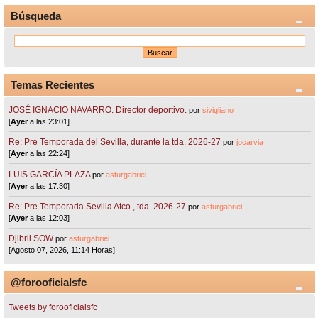
Búsqueda
Temas Recientes
JOSÉ IGNACIO NAVARRO. Director deportivo.
por
sivigliano
[
Ayer
a las 23:01]
Re: Pre Temporada del Sevilla, durante la tda. 2026-27
por
jocarvia
[
Ayer
a las 22:24]
LUIS GARCÍA PLAZA
por
asturgabriel
[
Ayer
a las 17:30]
Re: Pre Temporada Sevilla Atco., tda. 2026-27
por
asturgabriel
[
Ayer
a las 12:03]
Djibril SOW
por
asturgabriel
[Agosto 07, 2026, 11:14 Horas]
@forooficialsfc
Tweets by forooficialsfc