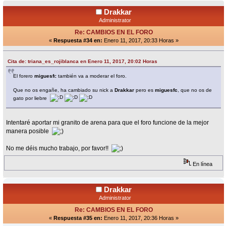
Drakkar
Administrator
Re: CAMBIOS EN EL FORO
«
Respuesta #34 en:
Enero 11, 2017, 20:33 Horas »
Cita de: triana_es_rojiblanca en Enero 11, 2017, 20:02 Horas
El forero
miguesf
c también va a moderar el foro.
Que no os engañe, ha cambiado su nick a
Drakkar
pero es
miguesfc
, que no os de
gato por liebre
Intentaré aportar mi granito de arena para que el foro funcione de la mejor
manera posible
No me déis mucho trabajo, por favor!!
En línea
Drakkar
Administrator
Re: CAMBIOS EN EL FORO
«
Respuesta #35 en:
Enero 11, 2017, 20:36 Horas »