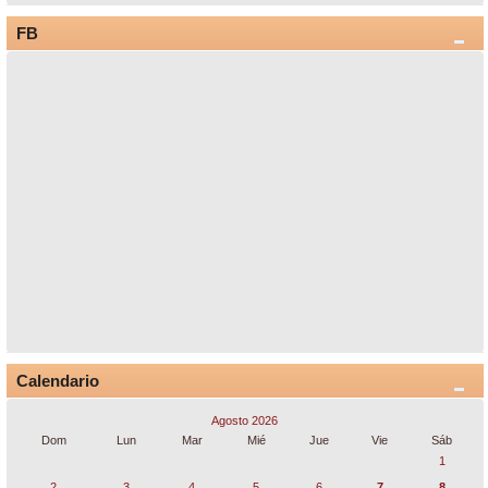
FB
Calendario
Agosto 2026
Dom
Lun
Mar
Mié
Jue
Vie
Sáb
1
2
3
4
5
6
7
8