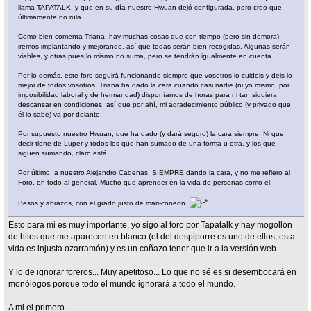
llama TAPATALK, y que en su día nuestro Hwuan dejó configurada, pero creo que
últimamente no rula.
Como bien comenta Triana, hay muchas cosas que con tiempo (pero sin demora)
iremos implantando y mejorando, así que todas serán bien recogidas. Algunas serán
viables, y otras pues lo mismo no suma, pero se tendrán igualmente en cuenta.
Por lo demás, este foro seguirá funcionando siempre que vosotros lo cuideis y deis lo
mejor de todos vosotros. Triana ha dado la cara cuando casi nadie (ni yo mismo, por
imposibilidad laboral y de hermandad) disponíamos de horas para ni tan siquiera
descansar en condiciones, así que por ahí, mi agradecimiento público (y privado que
él lo sabe) va por delante.
Por supuesto nuestro Hwuan, que ha dado (y dará seguro) la cara siempre. Ni que
decir tiene de Luper y todos los que han sumado de una forma u otra, y los que
siguen sumando, claro está.
Por último, a nuestro Alejandro Cadenas, SIEMPRE dando la cara, y no me refiero al
Foro, en todo al general. Mucho que aprender en la vida de personas como él.
Besos y abrazos, con el grado justo de mari-coneon
Esto para mi es muy importante, yo sigo al foro por Tapatalk y hay mogollón
de hilos que me aparecen en blanco (el del despiporre es uno de ellos, esta
vida es injusta ozarramón) y es un coñazo tener que ir a la versión web.
Y lo de ignorar foreros... Muy apetitoso... Lo que no sé es si desembocará en
monólogos porque todo el mundo ignorará a todo el mundo.
A mi el primero...