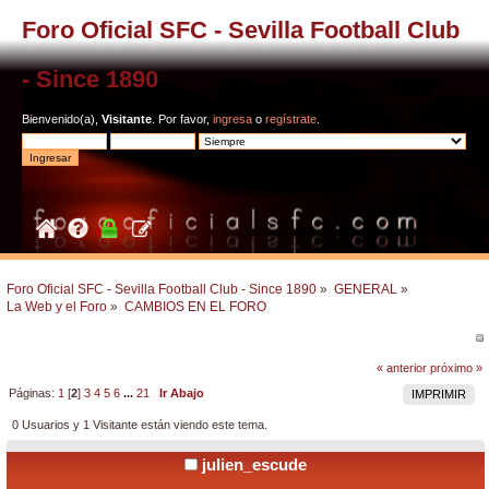
Foro Oficial SFC - Sevilla Football Club
- Since 1890
Bienvenido(a),
Visitante
. Por favor,
ingresa
o
regístrate
.
Foro Oficial SFC - Sevilla Football Club - Since 1890
»
GENERAL
»
La Web y el Foro
»
CAMBIOS EN EL FORO
« anterior
próximo »
Páginas:
1
[
2
]
3
4
5
6
...
21
Ir Abajo
IMPRIMIR
0 Usuarios y 1 Visitante están viendo este tema.
julien_escude