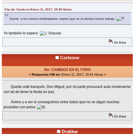
Cita de: Cardo en Enero 11, 2017, 20:39 Horas
Suerte a los nuevos moderadores, espero que no os demos mucho trabajo.
Yo también lo espero
Gracias.
En línea
Corleone
Re: CAMBIOS EN EL FORO
«
Respuesta #38 en:
Enero 11, 2017, 20:41 Horas »
Quede usté tranquilo, Don Migué; por mi parte procuraré auto-moderarme
con tal de tener la fiesta en paz.
Ánimo y a ver si conseguimos entre todos que no se digan muchas
picardías con pelos.
En línea
Drakkar