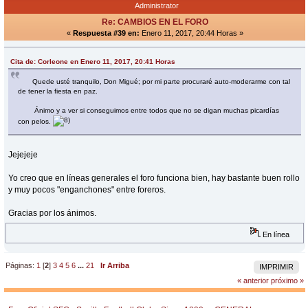
Administrator
Re: CAMBIOS EN EL FORO
«
Respuesta #39 en:
Enero 11, 2017, 20:44 Horas »
Cita de: Corleone en Enero 11, 2017, 20:41 Horas
Quede usté tranquilo, Don Migué; por mi parte procuraré auto-moderarme con tal
de tener la fiesta en paz.
Ánimo y a ver si conseguimos entre todos que no se digan muchas picardías
con pelos.
Jejejeje
Yo creo que en líneas generales el foro funciona bien, hay bastante buen rollo
y muy pocos "enganchones" entre foreros.
Gracias por los ánimos.
En línea
Páginas:
1
[
2
]
3
4
5
6
...
21
Ir Arriba
IMPRIMIR
« anterior
próximo »