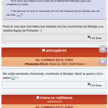
Ya lo único que faltaría es la vuelta de mi Mastermind Mortajer para casi
completar el cuadro.
Y de otros de los que no macuerdo por mor del hideputa doctor alemán que me
trae frito.
Pues sí, creo que casi todos nos reíamos con las ocurrencias de Mortaja y su
célebre bigote de Pichardo :-)
En línea
asturgabriel
Re: CAMBIOS EN EL FORO
«
Respuesta #31 en:
Enero 11, 2017, 19:03 Horas »
Me estáis poniendo chachondo, nombrado al Mortajer. Morti, te quiero y tú lo
sabes
.
En línea
triana es rojiblanca
Administrator
Re: CAMBIOS EN EL FORO