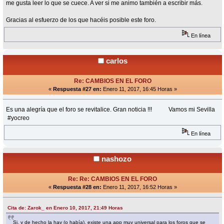
me gusta leer lo que se cuece. A ver si me animo también a escribir más.
Gracias al esfuerzo de los que hacéis posible este foro.
En línea
carlos
Re: CAMBIOS EN EL FORO
«
Respuesta #27 en:
Enero 11, 2017, 16:45 Horas »
Es una alegría que el foro se revitalice. Gran noticia !!! Vamos mi Sevilla
#yocreo
En línea
nashozo
Re: Re: CAMBIOS EN EL FORO
«
Respuesta #28 en:
Enero 11, 2017, 16:52 Horas »
Cita de: Zarok_ en Enero 10, 2017, 21:49 Horas
Si, y de hecho la hay (o había), existe una app muy universal para los foros que se