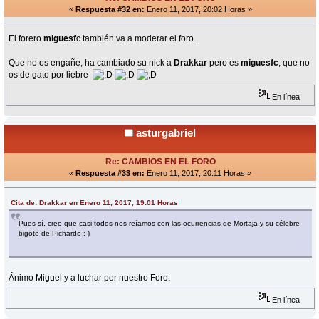
«
Respuesta #32 en:
Enero 11, 2017, 20:02 Horas »
El forero
miguesf
c también va a moderar el foro.
Que no os engañe, ha cambiado su nick a
Drakkar
pero es
miguesfc
, que no
os de gato por liebre
En línea
asturgabriel
Re: CAMBIOS EN EL FORO
«
Respuesta #33 en:
Enero 11, 2017, 20:11 Horas »
Cita de: Drakkar en Enero 11, 2017, 19:01 Horas
Pues sí, creo que casi todos nos reíamos con las ocurrencias de Mortaja y su célebre
bigote de Pichardo :-)
Ánimo Miguel y a luchar por nuestro Foro.
En línea