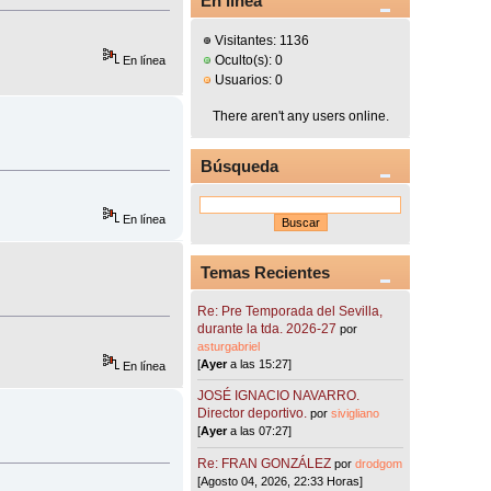
En línea
Visitantes: 1136
Oculto(s): 0
En línea
Usuarios: 0
There aren't any users online.
Búsqueda
En línea
Temas Recientes
Re: Pre Temporada del Sevilla,
durante la tda. 2026-27
por
asturgabriel
[
Ayer
a las 15:27]
En línea
JOSÉ IGNACIO NAVARRO.
Director deportivo.
por
sivigliano
[
Ayer
a las 07:27]
Re: FRAN GONZÁLEZ
por
drodgom
[Agosto 04, 2026, 22:33 Horas]