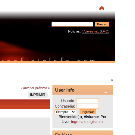
Noticias:
#Alavés vs. S.F.C.
« anterior
próximo »
User Info
IMPRIMIR
Usuario:
Contraseña:
Bienvenido(a),
Visitante
. Por
favor,
ingresa
o
regístrate
.