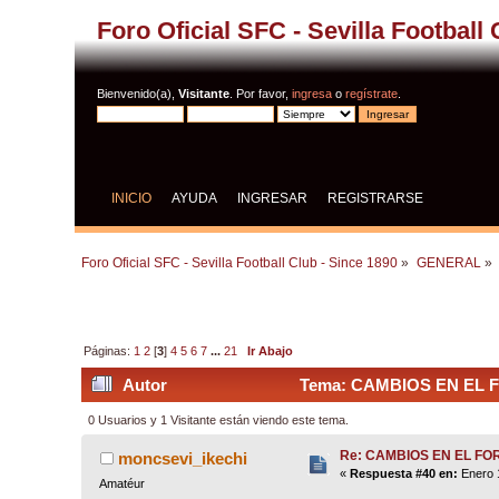
Foro Oficial SFC - Sevilla Football
Bienvenido(a),
Visitante
. Por favor,
ingresa
o
regístrate
.
INICIO
AYUDA
INGRESAR
REGISTRARSE
Foro Oficial SFC - Sevilla Football Club - Since 1890
»
GENERAL
»
Páginas:
1
2
[
3
]
4
5
6
7
...
21
Ir Abajo
Autor
Tema: CAMBIOS EN EL FO
0 Usuarios y 1 Visitante están viendo este tema.
Re: CAMBIOS EN EL FO
moncsevi_ikechi
«
Respuesta #40 en:
Enero 1
Amatéur