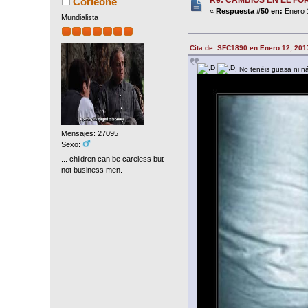
Corleone
«
Respuesta #50 en:
Enero 1
Mundialista
Cita de: SFC1890 en Enero 12, 201
. No tenéis guasa ni n
Mensajes: 27095
Sexo:
... children can be careless but
not business men.