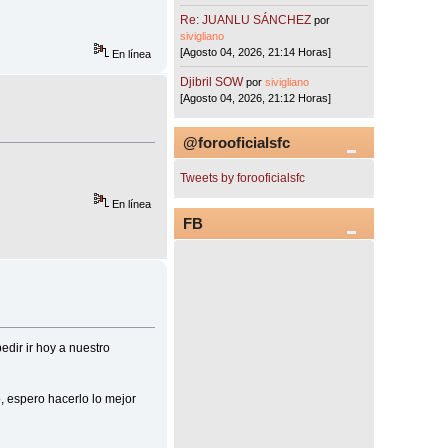
Re: JUANLU SÁNCHEZ
por
sivigliano
[Agosto 04, 2026, 21:14 Horas]
En línea
Djibril SOW
por
sivigliano
[Agosto 04, 2026, 21:12 Horas]
@forooficialsfc
Tweets by forooficialsfc
En línea
FB
ir ir hoy a nuestro
o, espero hacerlo lo mejor