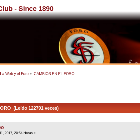
 Club - Since 1890
La Web y el Foro
»
CAMBIOS EN EL FORO
RO (Leído 122791 veces)
RO
1, 2017, 20:54 Horas »