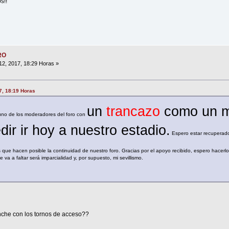
s!!
RO
2, 2017, 18:29 Horas »
7, 18:19 Horas
un
trancazo
como un m
o de los moderadores del foro con
ir ir hoy a nuestro estadio.
Espero estar recuperado
s que hacen posible la continuidad de nuestro foro. Gracias por el apoyo recibido, espero hacerlo
a a faltar será imparcialidad y, por supuesto, mi sevillismo.
!
che con los tornos de acceso??