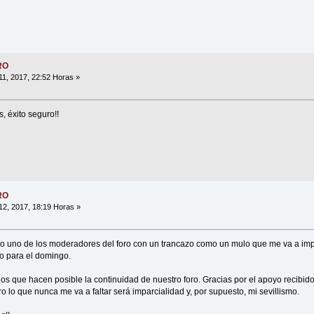
RO
1, 2017, 22:52 Horas »
 éxito seguro!!
RO
2, 2017, 18:19 Horas »
no de los moderadores del foro con un trancazo como un mulo que me va a imped
o para el domingo.
 los que hacen posible la continuidad de nuestro foro. Gracias por el apoyo recibid
 lo que nunca me va a faltar será imparcialidad y, por supuesto, mi sevillismo.