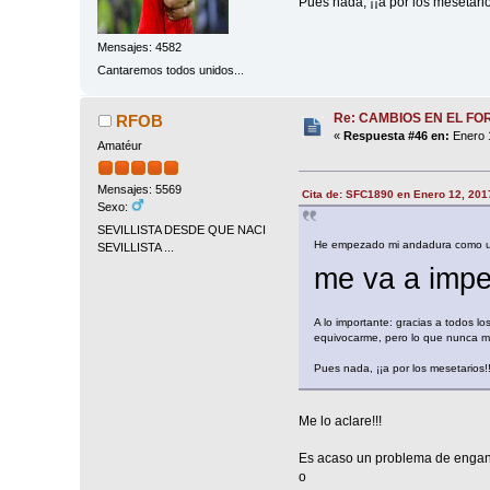
Pues nada, ¡¡a por los mesetario
Mensajes: 4582
Cantaremos todos unidos...
Re: CAMBIOS EN EL FO
RFOB
«
Respuesta #46 en:
Enero 1
Amatéur
Mensajes: 5569
Cita de: SFC1890 en Enero 12, 201
Sexo:
SEVILLISTA DESDE QUE NACI
He empezado mi andadura como un
SEVILLISTA ...
me va a imped
A lo importante: gracias a todos lo
equivocarme, pero lo que nunca me v
Pues nada, ¡¡a por los mesetarios!
Me lo aclare!!!
Es acaso un problema de engan
o