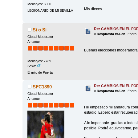
Mensajes: 6960
Mis dieces.
LEGIONARIO DE MI SEVILLA
Re: CAMBIOS EN EL FO
Si o Si
«
Respuesta #44 en:
Enero 1
Global Moderator
Amatéur
Buenas elecciones moderadoras,
Mensajes: 7789
Sexo:
El mito de Puerta
Re: CAMBIOS EN EL FO
SFC1890
«
Respuesta #45 en:
Enero 1
Global Moderator
Amatéur
He empezado mi andadura como u
estadio. Espero estar recuperad
A lo importante: gracias a todos
posible. Podré equivocarme, pero