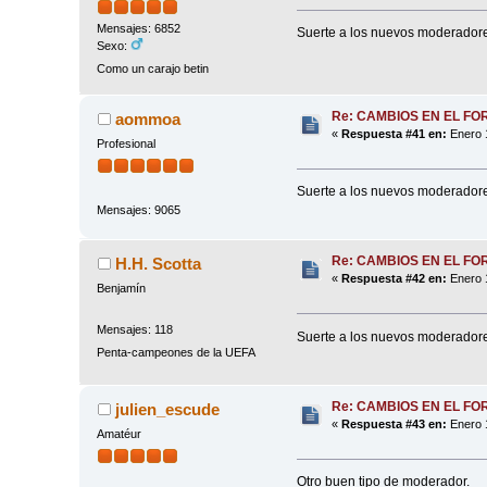
Mensajes: 6852
Suerte a los nuevos moderador
Sexo:
Como un carajo betin
Re: CAMBIOS EN EL FO
aommoa
«
Respuesta #41 en:
Enero 1
Profesional
Suerte a los nuevos moderador
Mensajes: 9065
Re: CAMBIOS EN EL FO
H.H. Scotta
«
Respuesta #42 en:
Enero 1
Benjamín
Mensajes: 118
Suerte a los nuevos moderadores
Penta-campeones de la UEFA
Re: CAMBIOS EN EL FO
julien_escude
«
Respuesta #43 en:
Enero 1
Amatéur
Otro buen tipo de moderador.