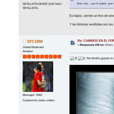
¡Eso, eso... que lo aclare, que es
SEVILLISTA DESDE QUE NACI
SEVILLISTA ...
Es lógico, siendo un foro de sev
Y las féminas sevillistas son l
Re: CAMBIOS EN EL FO
SFC1890
«
Respuesta #49 en:
Enero 1
Global Moderator
Amatéur
. No tenéis guasa ni 
Mensajes: 4582
Cantaremos todos unidos...