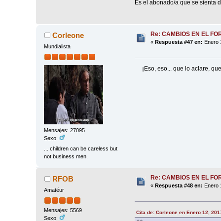
Es el abonado/a que se sienta 
Re: CAMBIOS EN EL FO
Corleone
«
Respuesta #47 en:
Enero 1
Mundialista
¡Eso, eso... que lo aclare, que 
Mensajes: 27095
Sexo:
... children can be careless but
not business men.
Re: CAMBIOS EN EL FO
RFOB
«
Respuesta #48 en:
Enero 1
Amatéur
Mensajes: 5569
Cita de: Corleone en Enero 12, 201
Sexo: