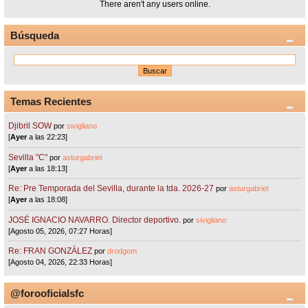
There aren't any users online.
Búsqueda
Temas Recientes
Djibril SOW
por
sivigliano
[
Ayer
a las 22:23]
Sevilla "C"
por
asturgabriel
[
Ayer
a las 18:13]
Re: Pre Temporada del Sevilla, durante la tda. 2026-27
por
asturgabriel
[
Ayer
a las 18:08]
JOSÉ IGNACIO NAVARRO. Director deportivo.
por
sivigliano
[Agosto 05, 2026, 07:27 Horas]
Re: FRAN GONZÁLEZ
por
drodgom
[Agosto 04, 2026, 22:33 Horas]
@forooficialsfc