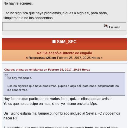
No hay relaciones.
Eso no significa que haya problemas, piques o algo así, para nada,
simplemente no los conocemos.
En línea
SliM_SFC
Re: Se acabó el intento de engaño
«
Respuesta #25 en:
Febrero 25, 2017, 20:25 Horas »
Cita de: triana es rojiblanca en Febrero 25, 2017, 20:19 Horas
No hay relaciones.
Eso no significa que haya problemas, piques o algo así, para nada, simplemente no
los conocemos.
Hay foreros que participan en varios foros, quizas ellos podrian avisar.
Yo es que no participo en mas, si no, yo mismo enviaria Mps.
Un Tuit no estaria mal tampoco, nombrado incluso al Sevilla FC y podemos
hacer RT.
Si pensais que la cosa fue como para eso, yo llegue tarde, asi que ni idea.