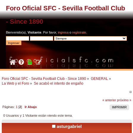
Foro Oficial SFC - Sevilla Football Club
- Since 1890
Bienvenido(a),
Visitante
. Por favor,
ingresa
o
regístrate
.
Foro Oficial SFC - Sevilla Football Club - Since 1890
»
GENERAL
»
La Web y el Foro
»
Se acabó el intento de engaño
« anterior
próximo »
Páginas:
1
[
2
]
Ir Abajo
IMPRIMIR
0 Usuarios y 1 Visitante están viendo este tema.
asturgabriel