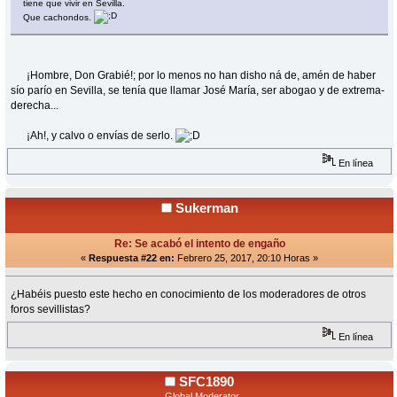
tiene que vivir en Sevilla.
Que cachondos.
¡Hombre, Don Grabié!; por lo menos no han disho ná de, amén de haber
sío parío en Sevilla, se tenía que llamar José María, ser abogao y de extrema-
derecha...
¡Ah!, y calvo o envías de serlo.
En línea
Sukerman
Re: Se acabó el intento de engaño
«
Respuesta #22 en:
Febrero 25, 2017, 20:10 Horas »
¿Habéis puesto este hecho en conocimiento de los moderadores de otros
foros sevillistas?
En línea
SFC1890
Global Moderator