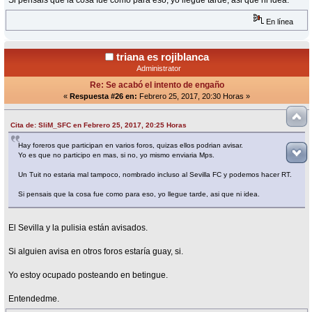
En línea
triana es rojiblanca
Administrator
Re: Se acabó el intento de engaño
«
Respuesta #26 en:
Febrero 25, 2017, 20:30 Horas »
Cita de: SliM_SFC en Febrero 25, 2017, 20:25 Horas
Hay foreros que participan en varios foros, quizas ellos podrian avisar.
Yo es que no participo en mas, si no, yo mismo enviaria Mps.
Un Tuit no estaria mal tampoco, nombrado incluso al Sevilla FC y podemos hacer RT.
Si pensais que la cosa fue como para eso, yo llegue tarde, asi que ni idea.
El Sevilla y la pulisia están avisados.
Si alguien avisa en otros foros estaría guay, si.
Yo estoy ocupado posteando en betingue.
Entendedme.