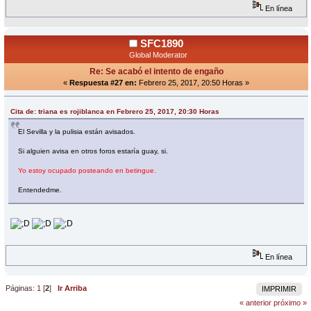
En línea
SFC1890
Global Moderator
Re: Se acabó el intento de engaño
«
Respuesta #27 en:
Febrero 25, 2017, 20:50 Horas »
Cita de: triana es rojiblanca en Febrero 25, 2017, 20:30 Horas
El Sevilla y la pulisia están avisados.
Si alguien avisa en otros foros estaría guay, si.
Yo estoy ocupado posteando en betingue.
Entendedme.
En línea
Páginas:
1
[
2
]
Ir Arriba
IMPRIMIR
« anterior
próximo »