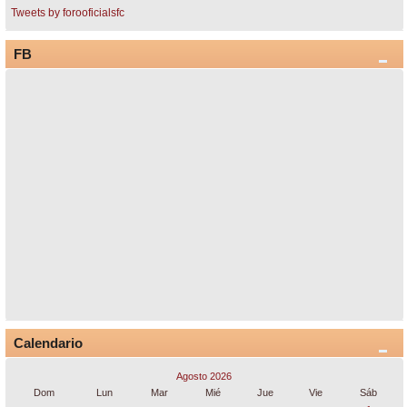
Tweets by forooficialsfc
FB
Calendario
Agosto 2026
Dom
Lun
Mar
Mié
Jue
Vie
Sáb