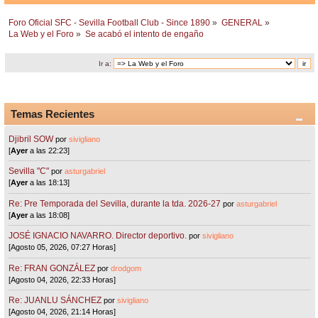
Foro Oficial SFC - Sevilla Football Club - Since 1890
»
GENERAL
»
La Web y el Foro
»
Se acabó el intento de engaño
Ir a:
Temas Recientes
Djibril SOW
por
sivigliano
[
Ayer
a las 22:23]
Sevilla "C"
por
asturgabriel
[
Ayer
a las 18:13]
Re: Pre Temporada del Sevilla, durante la tda. 2026-27
por
asturgabriel
[
Ayer
a las 18:08]
JOSÉ IGNACIO NAVARRO. Director deportivo.
por
sivigliano
[Agosto 05, 2026, 07:27 Horas]
Re: FRAN GONZÁLEZ
por
drodgom
[Agosto 04, 2026, 22:33 Horas]
Re: JUANLU SÁNCHEZ
por
sivigliano
[Agosto 04, 2026, 21:14 Horas]