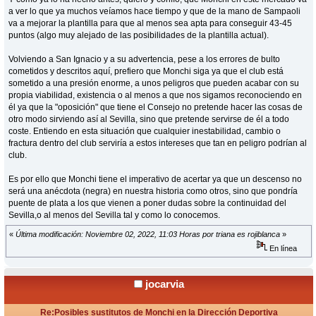
a ver lo que ya muchos veíamos hace tiempo y que de la mano de Sampaoli
va a mejorar la plantilla para que al menos sea apta para conseguir 43-45
puntos (algo muy alejado de las posibilidades de la plantilla actual).
Volviendo a San Ignacio y a su advertencia, pese a los errores de bulto
cometidos y descritos aquí, prefiero que Monchi siga ya que el club está
sometido a una presión enorme, a unos peligros que pueden acabar con su
propia viabilidad, existencia o al menos a que nos sigamos reconociendo en
él ya que la "oposición" que tiene el Consejo no pretende hacer las cosas de
otro modo sirviendo así al Sevilla, sino que pretende servirse de él a todo
coste. Entiendo en esta situación que cualquier inestabilidad, cambio o
fractura dentro del club serviría a estos intereses que tan en peligro podrían al
club.
Es por ello que Monchi tiene el imperativo de acertar ya que un descenso no
será una anécdota (negra) en nuestra historia como otros, sino que pondría
puente de plata a los que vienen a poner dudas sobre la continuidad del
Sevilla,o al menos del Sevilla tal y como lo conocemos.
«
Última modificación: Noviembre 02, 2022, 11:03 Horas por triana es rojiblanca
»
En línea
jocarvia
Re:Posibles sustitutos de Monchi en la Dirección Deportiva