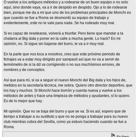
O vuelve a los antiguos métodos y a rodearse de un buen equipo o no solo
aquí, sino donde vaya, va a ir de despido en despido. Ojo a lo de rodearse
bien, porque me da a mí que uno de los problemas principales de Monchi es
que cuando se fue a Roma se desmontó su equipo de trabajo y
evidentemente, este no le vale para nada. Se ha rodeado muy mal.
Si es capaz de resetearse, volverá a triunfar. Pero tiene que mandar a la
chatarra al Big data y poner en la calle a mucha gente. Lo hará? En mi
opinión, no. Si sigue sin bajarse del burro, le va a ir muy mal.
En la parte que nos toca a nosotros, creo que este próximo periodo de
fichajes va a estar muy dirigido por sampaoli así que no va a servir de
termómetro de si la dd va corrigiendo o no sus muchísimos errores, de
nombres y de conceptos.
Así que para mí, si va a seguir el nuevo Monchi del Big data y los hijos de,
metidos en la secretaría técnica, me sobra. Quiero otro director deportivo, que
los hay y muchos. Si Monchi hace borrón y cuenta nueva y vuelve a los
métodos de antes y hace una limpieza de métodos y ayudantes, sí lo quiero.
Es de lo mejor que hay.
Mi opinión. Que no se baja del burro y que se va. Si es así, espero que de
tiempo a trabajar a su sustituto y que no se ponga a trabajar para su nuevo
club mientras cobra del Sevilla, como ya estuvo haciendo cuando se fue a
Roma.
En línea