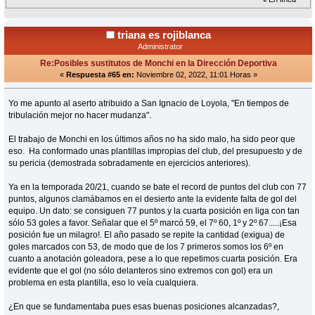
triana es rojiblanca
Administrator
Re:Posibles sustitutos de Monchi en la Dirección Deportiva
«
Respuesta #65 en:
Noviembre 02, 2022, 11:01 Horas »
Yo me apunto al aserto atribuido a San Ignacio de Loyola, "En tiempos de
tribulación mejor no hacer mudanza".
El trabajo de Monchi en los últimos años no ha sido malo, ha sido peor que
eso. Ha conformado unas plantillas impropias del club, del presupuesto y de
su pericia (demostrada sobradamente en ejercicios anteriores).
Ya en la temporada 20/21, cuando se bate el record de puntos del club con 77
puntos, algunos clamábamos en el desierto ante la evidente falta de gol del
equipo. Un dato: se consiguen 77 puntos y la cuarta posición en liga con tan
sólo 53 goles a favor. Señalar que el 5º marcó 59, el 7º 60, 1º y 2º 67.....¡Esa
posición fue un milagro!. El año pasado se repite la cantidad (exigua) de
goles marcados con 53, de modo que de los 7 primeros somos los 6º en
cuanto a anotación goleadora, pese a lo que repetimos cuarta posición. Era
evidente que el gol (no sólo delanteros sino extremos con gol) era un
problema en esta plantilla, eso lo veía cualquiera.
¿En que se fundamentaba pues esas buenas posiciones alcanzadas?,