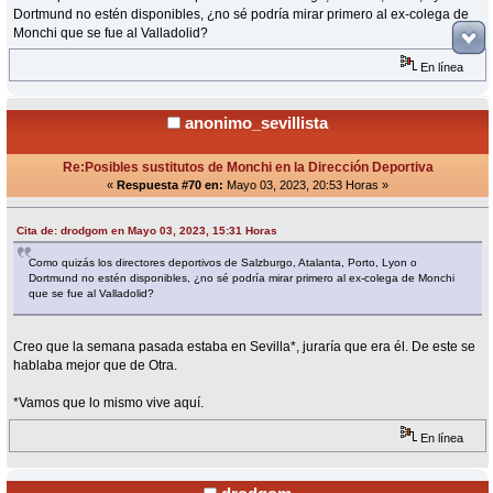
Dortmund no estén disponibles, ¿no sé podría mirar primero al ex-colega de
Monchi que se fue al Valladolid?
En línea
anonimo_sevillista
Re:Posibles sustitutos de Monchi en la Dirección Deportiva
«
Respuesta #70 en:
Mayo 03, 2023, 20:53 Horas »
Cita de: drodgom en Mayo 03, 2023, 15:31 Horas
Como quizás los directores deportivos de Salzburgo, Atalanta, Porto, Lyon o
Dortmund no estén disponibles, ¿no sé podría mirar primero al ex-colega de Monchi
que se fue al Valladolid?
Creo que la semana pasada estaba en Sevilla*, juraría que era él. De este se
hablaba mejor que de Otra.
*Vamos que lo mismo vive aquí.
En línea