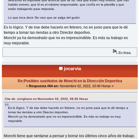
descenso es imposible que anuncie que se va. Dirá que están muy unidos, que han
habido errores, que él es el máximo responsable, que confía en la plantilla y que
están trabajando para mejorarla.
Lo que toca decir. No creo que se salga del guión.
Es lo lógico. Y de irse debe hacerlo en febrero, no en junio para que le dé
tiempo a tomar las riendas a otro Director deportivo.
Monchi ya ha demostrado que no es imprescindible. Es más su trabajo es
muy mejorable.
En línea
jocarvia
Re:Posibles sustitutos de Monchi en la Dirección Deportiva
«
Respuesta #64 en:
Noviembre 02, 2022, 10:40 Horas »
Cita de: sivigliano en Noviembre 02, 2022, 08:36 Horas
Es lo lógico. Y de irse debe hacerlo en febrero, no en junio para que le dé tiempo a
tomar las riendas a otro Director deportivo.
Monchi ya ha demostrado que no es imprescindible. Es más su trabajo es muy
mejorable.
Monchi tiene que sentarse a pensar y borrar los últimos cinco años de trabajo.