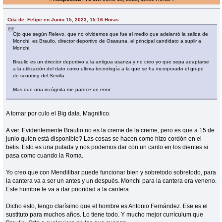
Cita de: Felipe en Junio 15, 2023, 15:16 Horas
Ojo que según Relevo, que no olvidemos que fue el medio que adelantó la salida de
Monchi, es Braulio, director deportivo de Osasuna, el principal candidato a suplir a
Monchi.
Braulio es un director deportivo a la antigua usanza y no creo yo que sepa adaptarse
a la utilización del dato como ultima tecnología a la que se ha incorporado el grupo
de scouting del Sevilla.
Mas que una incógnita me parece un error
A tomar por culo el Big data. Magnifico.
A ver. Evidentemente Braulio no es la creme de la creme, pero es que a 15 de
junio quién está disponible? Las cosas se hacen como hizo cordón en el
betis. Esto es una putada y nos podemos dar con un canto en los dientes si
pasa como cuando la Roma.
Yo creo que con Mendilibar puede funcionar bien y sobretodo sobretodo, para
la cantera va a ser un antes y un después. Monchi para la cantera era veneno.
Este hombre le va a dar prioridad a la cantera.
Dicho esto, tengo clarísimo que el hombre es Antonio Fernández. Ese es el
sustituto para muchos años. Lo tiene todo. Y mucho mejor currículum que