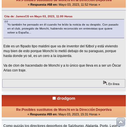
Re:Posibles sustitutos de Monchi en la Dirección Deportiva
«
Respuesta #68 en:
Mayo 03, 2023, 11:52 Horas »
Cita de: JamesCG en Mayo 03, 2023, 11:00 Horas
Yo también he pensado en él cuando he leído la noticia de su despido. Con pasado
en el club, protegido de Monchi, habiendo reconocido en entrevistas que quiere
volver a España...
Este es un flipado tipo maldini que va de inventor del fútbol y está viviendo
muy bien de esto porque Monchi lo metió debajo de su paraguas, porque
hasta donde yo sé, es un cero a la izquierda.
Va de clon de hacendado de Monchi y a lo único que lleva es a ser un Óscar
Arias con traje.
En línea
drodgom
Re:Posibles sustitutos de Monchi en la Dirección Deportiva
«
Respuesta #69 en:
Mayo 03, 2023, 15:31 Horas »
Como quizás los directores deportivos de Salzburgo, Atalanta, Porto, Lyon o