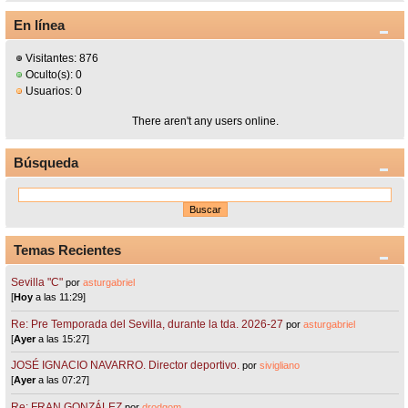
En línea
Visitantes: 876
Oculto(s): 0
Usuarios: 0
There aren't any users online.
Búsqueda
Temas Recientes
Sevilla "C"
por
asturgabriel
[
Hoy
a las 11:29]
Re: Pre Temporada del Sevilla, durante la tda. 2026-27
por
asturgabriel
[
Ayer
a las 15:27]
JOSÉ IGNACIO NAVARRO. Director deportivo.
por
sivigliano
[
Ayer
a las 07:27]
Re: FRAN GONZÁLEZ
por
drodgom