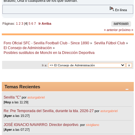
Braulio, Orta o cualquiera de los que suenan.
En línea
Páginas:
1
2
3
[
4
]
5
6
7
Ir Arriba
IMPRIMIR
« anterior
próximo »
Foro Oficial SFC - Sevilla Football Club - Since 1890
»
Sevilla Fútbol Club
»
El Consejo de Administración
»
Posibles sustitutos de Monchi en la Dirección Deportiva
Ir a:
Temas Recientes
Sevilla "C"
por
asturgabriel
[
Hoy
a las 11:29]
Re: Pre Temporada del Sevilla, durante la tda. 2026-27
por
asturgabriel
[
Ayer
a las 15:27]
JOSÉ IGNACIO NAVARRO. Director deportivo.
por
sivigliano
[
Ayer
a las 07:27]