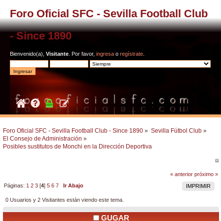
Foro Oficial SFC - Sevilla Football Club
- Since 1890
Bienvenido(a),
Visitante
. Por favor,
ingresa
o
regístrate
.
Foro Oficial SFC - Sevilla Football Club - Since 1890
»
Sevilla Fútbol Club
»
El Consejo de Administración
»
Posibles sustitutos de Monchi en la Dirección Deportiva
« anterior
próximo »
Páginas:
1
2
3
[
4
]
5
6
7
Ir Abajo
IMPRIMIR
0 Usuarios y 2 Visitantes están viendo este tema.
GUGAR