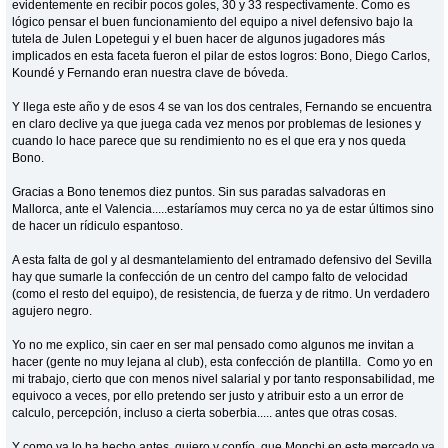
evidentemente en recibir pocos goles, 30 y 33 respectivamente. Como es
lógico pensar el buen funcionamiento del equipo a nivel defensivo bajo la
tutela de Julen Lopetegui y el buen hacer de algunos jugadores más
implicados en esta faceta fueron el pilar de estos logros: Bono, Diego Carlos,
Koundé y Fernando eran nuestra clave de bóveda.
Y llega este año y de esos 4 se van los dos centrales, Fernando se encuentra
en claro declive ya que juega cada vez menos por problemas de lesiones y
cuando lo hace parece que su rendimiento no es el que era y nos queda
Bono.
Gracias a Bono tenemos diez puntos. Sin sus paradas salvadoras en
Mallorca, ante el Valencia.....estaríamos muy cerca no ya de estar últimos sino
de hacer un rídiculo espantoso.
A esta falta de gol y al desmantelamiento del entramado defensivo del Sevilla
hay que sumarle la confección de un centro del campo falto de velocidad
(como el resto del equipo), de resistencia, de fuerza y de ritmo. Un verdadero
agujero negro.
Yo no me explico, sin caer en ser mal pensado como algunos me invitan a
hacer (gente no muy lejana al club), esta confección de plantilla. Como yo en
mi trabajo, cierto que con menos nivel salarial y por tanto responsabilidad, me
equivoco a veces, por ello pretendo ser justo y atribuir esto a un error de
calculo, percepción, incluso a cierta soberbia..... antes que otras cosas.
Y como ya lo ha hecho antes, quiero y confío, que Monchi en este mercado va