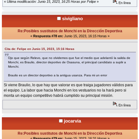
«
Última modificación: Junio 15, 2023, 16:25 Horas por Felipe
»
En línea
sivigliano
Re:Posibles sustitutos de Monchi en la Dirección Deportiva
«
Respuesta #78 en:
Junio 15, 2023, 16:15 Horas »
Cita de: Felipe en Junio 15, 2023, 15:16 Horas
Ojo que según Relevo, que no olvidemos que fue el medio que adelantó la salida de
Monchi, es Braulio, director deportivo de Osasuna, el principal candidato a suplir a
Monchi.
Braulio es un director deportivo a la antigua usanza. Para mi un error
Si viene Braulio, lo que hay que valorar es que traiga jugadores válidos para
el equipo. La labor que hacia Monchi en los vestuarios no la hará pero si
monta un equipo competitivo habrá cumplido su principal misión.
En línea
jocarvia
Re:Posibles sustitutos de Monchi en la Dirección Deportiva
«
Respuesta #79 en:
Junio 15, 2023, 16:31 Horas »