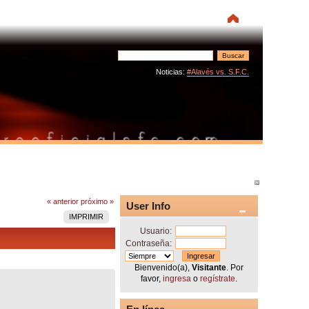
Noticias:
#Alavés vs. S.F.C.
« anterior
próximo »
User Info
IMPRIMIR
Usuario:
Contraseña:
Bienvenido(a),
Visitante
. Por
favor,
ingresa
o
regístrate
.