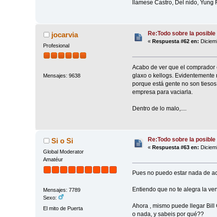
llamese Castro, Del nido, Yung 
Re:Todo sobre la posible 
jocarvia
«
Respuesta #62 en:
Diciemb
Profesional
Acabo de ver que el comprador e
glaxo o kellogs. Evidentemente
Mensajes: 9638
porque está gente no son tiesos
empresa para vaciarla.
Dentro de lo malo,....
Re:Todo sobre la posible 
Si o Si
«
Respuesta #63 en:
Diciemb
Global Moderator
Amatéur
Pues no puedo estar nada de ac
Entiendo que no te alegra la ve
Mensajes: 7789
Sexo:
Ahora , mismo puede llegar Bill
El mito de Puerta
o nada, y sabeis por qué??