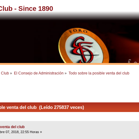
 Club - Since 1890
l Club
»
El Consejo de Administración
»
Todo sobre la posible venta del club 
le venta del club (Leído 275837 veces)
venta del club
re 07, 2018, 22:55 Horas »