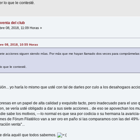
r lo que le contesté.
venta del club
re 08, 2018, 11:09 Horas »
bre 08, 2018, 10:55 Horas
siete acciones siguen siendo mías. Por más que me hayan llamado dos veces para comprármelas
o que le contesté.
n... yo haría lo mismo que usté con tal de darles por culo a los desahogaos accion
sas en un papel de alta calidad y exquisito tacto, pero inadecuado para el uso q
, se vería usté obligado a dar a sus siete acciones... de eso se apovechan los m
ie sabe los motivos, ---lo normal es que sea por codicia o su hermana la avaricia-
ones de Fórum Filatélico van a ser oro en paño si las comparamos con las del 49% d
ción venta''...
ue diría aquél que todos sabemos.