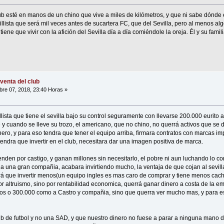
b esté en manos de un chino que vive a miles de kilómetros, y que ni sabe dónde e
illista que será mil veces antes de sucartera FC, que del Sevilla, pero al menos algo
iene que vivir con la afición del Sevilla día a día comiéndole la oreja. Él y su famili
venta del club
re 07, 2018, 23:40 Horas »
lista que tiene el sevilla bajo su control seguramente con llevarse 200.000 eurito al
 cuando se lleve su trozo, el americano, que no chino, no querrá activos que se d
ro, y para eso tendra que tener el equipo arriba, firmara contratos con marcas i
 tendra que invertir en el club, necesitara dar una imagen positiva de marca.
enden por castigo, y ganan millones sin necesitarlo, el pobre ni aun luchando lo c
 una gran compañia, acabara invirtiendo mucho, la ventaja de que cojan al sevilla,
rá que invertir menos(un equipo ingles es mas caro de comprar y tiene menos cach
 por altruismo, sino por rentabilidad economica, querrá ganar dinero a costa de la e
os o 300.000 como a Castro y compañia, sino que querra ver mucho mas, y para eso
ub de futbol y no una SAD, y que nuestro dinero no fuese a parar a ninguna mano 