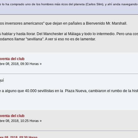
que lo ha comprado uno de los hombres más ricos del planeta (Carlos Slim), y ahí anda navegando
los inversores americanos" que dejan en pañales a Bienvenido Mr. Marshall.
hablar y hasta llorar. Del Manchester al Málaga y todo lo intermedio. Pero una co
amos llamar "sevillana". A ver si eso no es de lamentar.
venta del club
re 08, 2018, 09:30 Horas »
quí
a alguno que 40.000 sevillistas en la Plaza Nueva, cambiaron el rumbo de la histo
venta del club
re 08, 2018, 10:25 Horas »
bre 08, 2018, 09:30 Horas