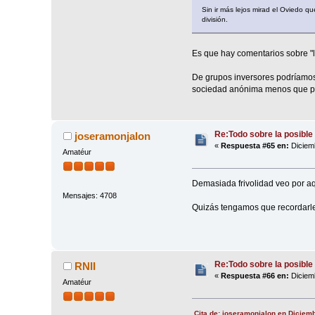
Sin ir más lejos mirad el Oviedo 
división.
Es que hay comentarios sobre "
De grupos inversores podríamos 
sociedad anónima menos que pod
Re:Todo sobre la posible 
joseramonjalon
«
Respuesta #65 en:
Diciemb
Amatéur
Demasiada frivolidad veo por a
Mensajes: 4708
Quizás tengamos que recordarle 
Re:Todo sobre la posible 
RNII
«
Respuesta #66 en:
Diciemb
Amatéur
Cita de: joseramonjalon en Diciem