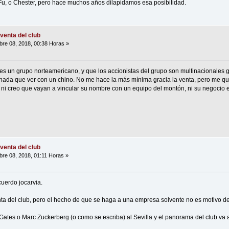
Fu, o Chester, pero hace muchos años dilapidamos esa posibilidad.
venta del club
re 08, 2018, 00:38 Horas »
s un grupo norteamericano, y que los accionistas del grupo son multinacionales g
 nada que ver con un chino. No me hace la más mínima gracia la venta, pero me q
 ni creo que vayan a vincular su nombre con un equipo del montón, ni su negocio
venta del club
re 08, 2018, 01:11 Horas »
uerdo jocarvia.
nta del club, pero el hecho de que se haga a una empresa solvente no es motivo 
 Gates o Marc Zuckerberg (o como se escriba) al Sevilla y el panorama del club va