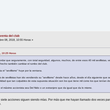
venta del club
re 08, 2018, 10:55 Horas »
8, 10:25 Horas
dar que seguramente, con total seguridad, algunos, muchos, de entre esos 40 mil sevillistas, v
 hecho también cambiar el rumbo del club.
a el "sevillismo" huye por la ventana.
 de sevillistas han ido vendiendo su "sevillismo" desde hace años, desde el día siguiente que se
lidad que tan culpables de esta supuesta situación son los que tiene mil como los que tenían do
 el máximo accionista sea Del Nido o un extranjero que da igual que da lo mismo.
is siete acciones siguen siendo mías. Por más que me hayan llamado dos veces p
.