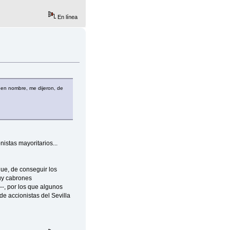
En línea
 en nombre, me dijeron, de
istas mayoritarios...
ue, de conseguir los
uy cabrones
--, por los que algunos
e accionistas del Sevilla