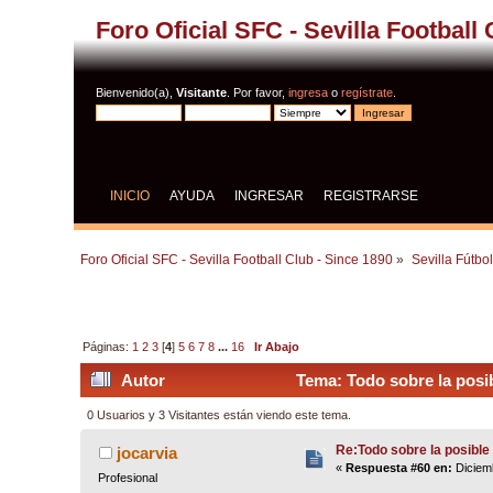
Foro Oficial SFC - Sevilla Football
Bienvenido(a),
Visitante
. Por favor,
ingresa
o
regístrate
.
INICIO
AYUDA
INGRESAR
REGISTRARSE
Foro Oficial SFC - Sevilla Football Club - Since 1890
»
Sevilla Fútbo
Páginas:
1
2
3
[
4
]
5
6
7
8
...
16
Ir Abajo
Autor
Tema: Todo sobre la posib
0 Usuarios y 3 Visitantes están viendo este tema.
Re:Todo sobre la posible 
jocarvia
«
Respuesta #60 en:
Diciemb
Profesional