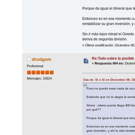
Porque da igual el dineral que t
Entonces es en ese momento cu
rentabilizar su gran inversión, 
Sin ir más lejos mirad el Ovied
deriva de segunda división.
«
Última modificación: Diciembre 08,
Re:Todo sobre la posible 
drodgom
«
Respuesta #64 en:
Diciemb
Profesional
Mensajes: 15624
Cita de: Si o Si en Diciembre 08, 2
Pues no puedo estar nada de acue
Entiendo que no te alegra la vent
Ahora , mismo puede llegar Bill Ga
por qué??
Porque da igual el dineral que teng
Entonces es en ese momento cuand
gran inversión, y ahí lo más temid