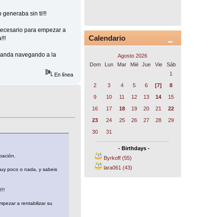
 generaba sin ti!!!
necesario para empezar a
Calendario
!!!
í anda navegando a la
Agosto 2026
Dom
Lun
Mar
Mié
Jue
Vie
Sáb
1
En línea
2
3
4
5
6
[7]
8
9
10
11
12
13
14
15
16
17
18
19
20
21
22
23
24
25
26
27
28
29
30
31
- Birthdays -
pación.
Byrkoff (55)
lara061 (43)
muy poco o nada, y sabeis
!!!
ezar a rentabilizar su