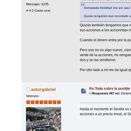
Mensajes: 6235
Demasiada frivolidad veo por aquí
4-4-2 Game over.
Quizás tengamos que recordarle a a
Quizás también tengamos que rec
sus acciones a los accionistas 
Cuando el dinero entra por la pu
Pero eso no es algo nuevo, cient
vente de la acciones, no vengam
dos y se las vendieron.
Por otro lado a mí me da igual 
Re:Todo sobre la posible 
asturgabriel
«
Respuesta #67 en:
Diciemb
Veterano
Hasta el momento el Sevilla es 
acciones a un precio irreal, el Sev