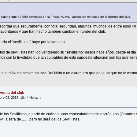
lguno que 40.000 sevillistas en la Plaza Nueva, cambiaron el rumbo de la historia del club.
ordar que seguramente, con total seguridad, algunos, muchos, de entre esos 40 mi
mayoritarios y que han hecho también cambiar el rumbo del club.
erta el "sevillismo" huye por la ventana.
os de sevillistas han ido vendiendo su "sevillismo" desde hace años, desde el día 
os con la frivolidad que tan culpables de esta supuesta situación son los que tien
que el máximo accionista sea Del Nido o un extranjero que da igual que da lo mism
venta del club
re 08, 2018, 10:44 Horas »
de los Sevillistas, a partir de cuándo unos especuladores sin escrúpulos (Grandes 
illa será de ......, pero no será de los Sevillistas.