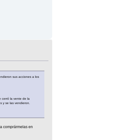
endieron sus acciones a los
 cerró la vente de la
s y se las vendieron.
ara comprármelas en