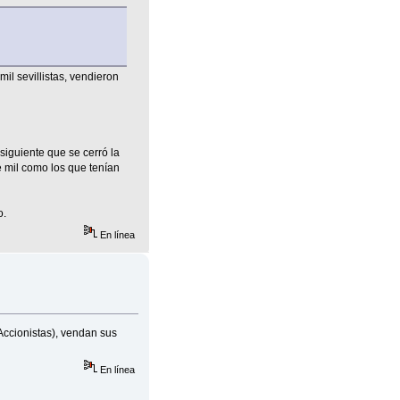
l sevillistas, vendieron
siguiente que se cerró la
e mil como los que tenían
o.
En línea
Accionistas), vendan sus
En línea