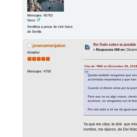
Mensajes: 45763
Sexo:
Sevillista a pesar de vivir fuera
de Sevilla
Re:Todo sobre la posible 
joseramonjalon
«
Respuesta #68 en:
Diciemb
Amatéur
Cita de: RNII en Diciembre 08, 201
Mensajes: 4708
Quizás también tengamos que recor
accionistas mayoritarios y que han
Cuando el dinero entra por la puert
Pero eso no es algo nuevo, cientos
acciones, no vengamos con la frivo
Por otro lado a mí me da igual que
Ya que me citas, te diré que m
nombre, me dijeron, de Del Nido