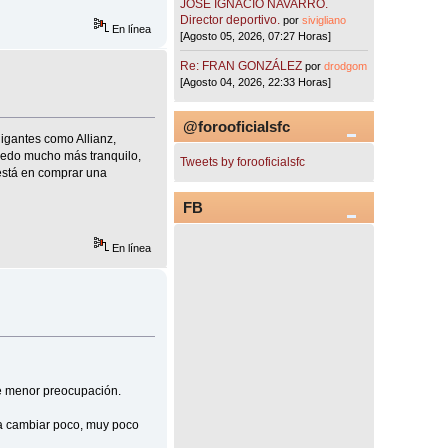
JOSÉ IGNACIO NAVARRO.
Director deportivo.
por
sivigliano
En línea
[Agosto 05, 2026, 07:27 Horas]
Re: FRAN GONZÁLEZ
por
drodgom
[Agosto 04, 2026, 22:33 Horas]
@forooficialsfc
igantes como Allianz,
uedo mucho más tranquilo,
Tweets by forooficialsfc
 está en comprar una
FB
En línea
de menor preocupación.
 a cambiar poco, muy poco