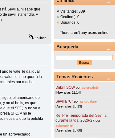
En línea
stá Sevilla, ni sabe que
Visitantes: 889
 de sevillista tendrá, y
Oculto(s): 0
a.
Usuarios: 0
There aren't any users online.
En línea
Búsqueda
 año le vale, le da igual
Temas Recientes
esvaloricen, no querrá la
mportantes por mucho
Djibril SOW
por
asturgabriel
[
Hoy
a las 11:14]
onsigue, el americano de
Sevilla "C"
por
asturgabriel
 y no al betis, es que
[
Ayer
a las 18:13]
e que el SFC), y no va a
mpresa SFC, y no le
Re: Pre Temporada del Sevilla,
 necesita que la pelotita
durante la tda. 2026-27
por
asturgabriel
[
Ayer
a las 18:08]
de un aprovechado,