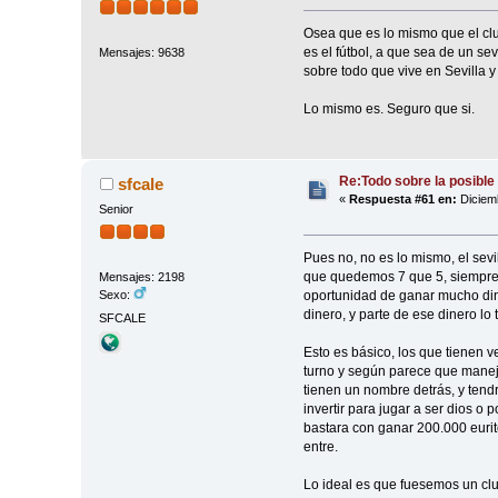
Osea que es lo mismo que el clu
es el fútbol, a que sea de un sev
Mensajes: 9638
sobre todo que vive en Sevilla y t
Lo mismo es. Seguro que si.
Re:Todo sobre la posible 
sfcale
«
Respuesta #61 en:
Diciemb
Senior
Pues no, no es lo mismo, el sevil
que quedemos 7 que 5, siempre y
Mensajes: 2198
oportunidad de ganar mucho dine
Sexo:
dinero, y parte de ese dinero lo
SFCALE
Esto es básico, los que tienen v
turno y según parece que maneja
tienen un nombre detrás, y tend
invertir para jugar a ser dios o
bastara con ganar 200.000 eurit
entre.
Lo ideal es que fuesemos un cl