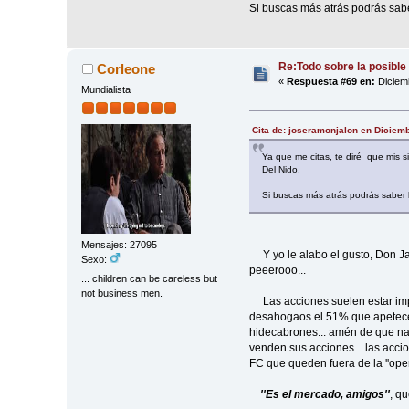
Si buscas más atrás podrás sabe
Re:Todo sobre la posible 
Corleone
«
Respuesta #69 en:
Diciemb
Mundialista
Cita de: joseramonjalon en Diciem
Ya que me citas, te diré que mis 
Del Nido.
Si buscas más atrás podrás saber l
Mensajes: 27095
Y yo le alabo el gusto, Don Jaló
Sexo:
peeerooo...
... children can be careless but
not business men.
Las acciones suelen estar impre
desahogaos el 51% que apetecen
hidecabrones... amén de que nad
venden sus acciones... las acci
FC que queden fuera de la ''opera
''Es el mercado, amigos''
, q