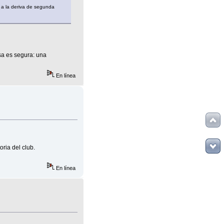
 a la deriva de segunda
sa es segura: una
En línea
ria del club.
En línea