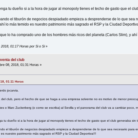
enga tu dueño si a la hora de jugar al monopoly tienes el techo de gasto que el club
ando el tiburón de negocios despiadado empieza a desprenderse de lo que sea 
y ahí lo más temido es nuestro patrimonio más sagrado el RSP y la Ciudad Deportiva
o que lo ha comprado uno de los hombres más ricos del planeta (Carlos Slim), y ah
 2018, 01:17 Horas por Si o Si
»
venta del club
re 08, 2018, 01:31 Horas »
018, 01:11 Horas
rdo jocarvia.
a del club, pero el hecho de que se haga a una empresa solvente no es motivo de menor preocu
tes o Marc Zuckerberg (o como se escriba) al Sevilla y el panorama del club va a cambiar poco, 
a tu dueño si a la hora de jugar al monopoly tienes el techo de gasto que el club generaba sin ti
o el tiburón de negocios despiadado empieza a desprenderse de lo que sea necesario para emp
o es nuestro patrimonio más sagrado el RSP y la Ciudad Deportiva!!!