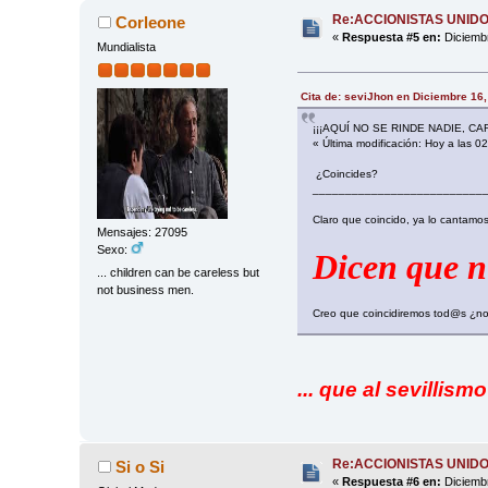
Re:ACCIONISTAS UNID
Corleone
«
Respuesta #5 en:
Diciembr
Mundialista
Cita de: seviJhon en Diciembre 16,
¡¡¡AQUÍ NO SE RINDE NADIE, CAR
« Última modificación: Hoy a las 0
¿Coincides?
__________________________
Claro que coincido, ya lo cantamos
Mensajes: 27095
Sexo:
Dicen que nu
... children can be careless but
not business men.
Creo que coincidiremos tod@s ¿n
... que al sevillis
Re:ACCIONISTAS UNID
Si o Si
«
Respuesta #6 en:
Diciembr