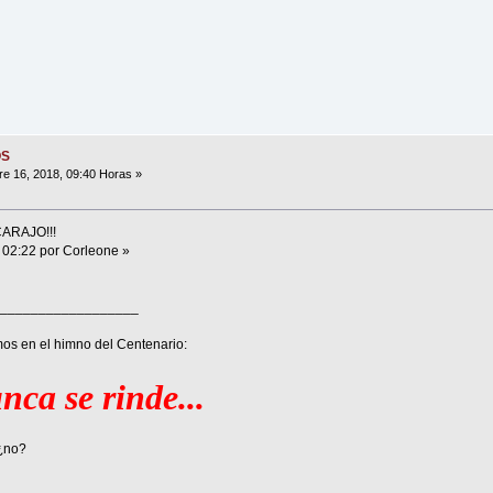
OS
e 16, 2018, 09:40 Horas »
CARAJO!!!
s 02:22 por Corleone »
__________________
mos en el himno del Centenario:
ca se rinde...
¿no?