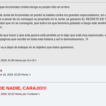
 que Accionistas Unidos tenga su propio Hilo en el foro.
 Junta de Accionistas se perdió la batalla contra los grandes especuladores; sin
ues a pesar de no conseguir su propósito en la Junta, se ganaron EL RESPETO 
empo que no se conseguía, que todos los que tenemos grabado a fuego este sentimi
n.
da que hacer y que esta guerra está perdida yo le digo que está muy equivocado,
inas que escribir en toda esta historia y así lo demostraremos...!!!
va a dejar de trabajar en el objetivo que todos queremos.
 2018, 01:46 Horas por Si o Si
»
OS
e 16, 2018, 02:20 Horas »
NDE NADIE, CARAJO!!!
, 2018, 02:22 Horas por Corleone
»