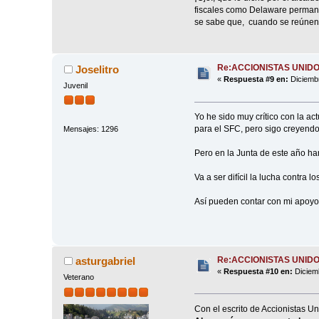
fiscales como Delaware permanec
se sabe que, cuando se reúnen 
Re:ACCIONISTAS UNID
Joselitro
«
Respuesta #9 en:
Diciembr
Juvenil
Yo he sido muy crítico con la a
para el SFC, pero sigo creyend
Mensajes: 1296
Pero en la Junta de este año han
Va a ser difícil la lucha contra
Así pueden contar con mi apoyo. 
Re:ACCIONISTAS UNID
asturgabriel
«
Respuesta #10 en:
Diciemb
Veterano
Con el escrito de Accionistas Un