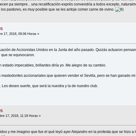
en pa siempre... una recalificación-exprés convendría a todos excepto, naturalment
los pastores, es muy posible que se les antoje comer carne de ovino.
OS
e 17, 2018, 09:06 Horas »
ctuación de Accionistas Unidos en la Junta del año pasado. Quizás actuaron pensa
o que se equivocaron.
 estado impecables, brillantes diría yo. Me alegro de su cambio.
 los mastodontes accionariales que quieren vender el Sevilla, pero se han ganado mi
Les deseo suerte, que será la nuestra y la de nuestro club.
OS
re 17, 2018, 11:18 Horas »
idos y me imagino que fue el qué leyó ayer Alejandro en la protesta que se hizo a l