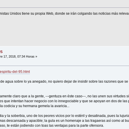
nistas Unidos tiene su propia Web, donde se irán colgando las noticias más releva
OS
e 17, 2018, 07:34 Horas »
espiritu-del-95.html
e agua sobre lo ya anegado, no quiero dejar de insistir sobre las razones que se 
amente claro que a la gente, ---gentuza en éste caso---, no las unen sus virtudes sin
ores que intentan hacer negocio con lo innegociable y que se apoyan en dos de las 
a codicia y su hermana gemela la avaricia...
dia y la soberbia, uno de los peores vicios por lo estéril y desatinada, pues la lujuri
 mas descansada y apacible; la gula es un homenaje a las tragaeras así como al buc
o, te están jodiendo con toas las ventajas para la parte ofensora.