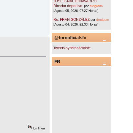
JOSÉ IGNACIO NAVARRO.
Director deportivo.
por
sivigliano
[Agosto 05, 2026, 07:27 Horas]
Re: FRAN GONZÁLEZ
por
drodgom
[Agosto 04, 2026, 22:33 Horas]
@forooficialsfc
Tweets by forooficialsfc
FB
En línea