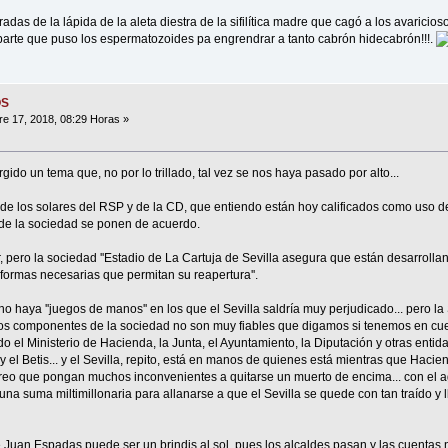
radas de la lápida de la aleta diestra de la sifilítica madre que cagó a los avaricioso
a parte que puso los espermatozoides pa engrendrar a tanto cabrón hidecabrón!!!.
OS
e 17, 2018, 08:29 Horas »
gido un tema que, no por lo trillado, tal vez se nos haya pasado por alto...
al de los solares del RSP y de la CD, que entiendo están hoy calificados como uso 
s de la sociedad se ponen de acuerdo.
 pero la sociedad ''Estadio de La Cartuja de Sevilla asegura que están desarrolla
formas necesarias que permitan su reapertura''.
 haya ''juegos de manos'' en los que el Sevilla saldría muy perjudicado... pero la
ros componentes de la sociedad no son muy fiables que digamos si tenemos en cu
 el Ministerio de Hacienda, la Junta, el Ayuntamiento, la Diputación y otras entida
 el Betis... y el Sevilla, repito, está en manos de quienes está mientras que Hacien
creo que pongan muchos inconvenientes a quitarse un muerto de encima... con el a
 una suma miltimillonaria para allanarse a que el Sevilla se quede con tan traído y
lde Juan Espadas puede ser un brindis al sol, pues los alcaldes pasan y las cuenta