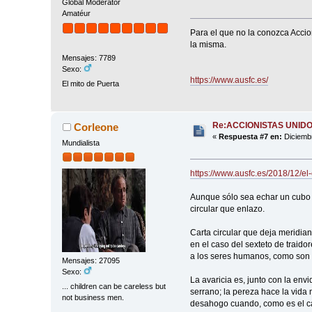
Global Moderator
Amatéur
Para el que no la conozca Accio
la misma.
Mensajes: 7789
Sexo:
https://www.ausfc.es/
El mito de Puerta
Re:ACCIONISTAS UNID
Corleone
«
Respuesta #7 en:
Diciembr
Mundialista
https://www.ausfc.es/2018/12/el-
Aunque sólo sea echar un cubo d
circular que enlazo.
Carta circular que deja meridian
en el caso del sexteto de traid
a los seres humanos, como son l
Mensajes: 27095
Sexo:
La avaricia es, junto con la envi
... children can be careless but
serrano; la pereza hace la vida
not business men.
desahogo cuando, como es el cas