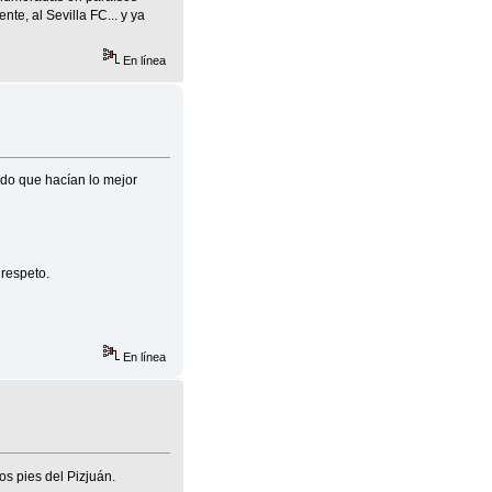
e, al Sevilla FC... y ya
En línea
ndo que hacían lo mejor
 respeto.
En línea
os pies del Pizjuán.