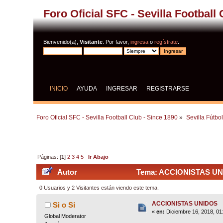
Foro Oficial SFC - Sevilla Football
Bienvenido(a),
Visitante
. Por favor,
ingresa
o
regístrate
.
INICIO
AYUDA
INGRESAR
REGISTRARSE
Foro Oficial SFC - Sevilla Football Club - Since 1890
»
Sevilla Fútbo
Páginas: [
1
]
2
3
4
5
Ir Abajo
Autor
Tema: ACCIONISTAS UNI
0 Usuarios y 2 Visitantes están viendo este tema.
ACCIONISTAS UNIDOS
Si o Si
«
en:
Diciembre 16, 2018, 01
Global Moderator