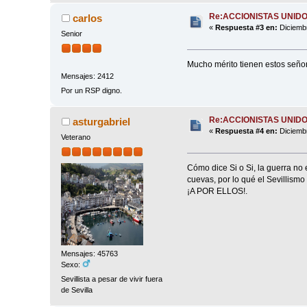
Re:ACCIONISTAS UNID
carlos
«
Respuesta #3 en:
Diciembr
Senior
Mucho mérito tienen estos señores
Mensajes: 2412
Por un RSP digno.
Re:ACCIONISTAS UNID
asturgabriel
«
Respuesta #4 en:
Diciembr
Veterano
Cómo dice Si o Si, la guerra no
cuevas, por lo qué el Sevillismo
¡A POR ELLOS!.
Mensajes: 45763
Sexo:
Sevillista a pesar de vivir fuera
de Sevilla