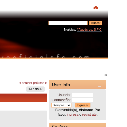
Noticias:
#Alavés vs. S.F.C.
« anterior
próximo »
User Info
IMPRIMIR
Usuario:
Contraseña:
Bienvenido(a),
Visitante
. Por
favor,
ingresa
o
regístrate
.