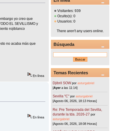
En línea
Visitantes: 939
Oculto(s): 0
 embargo yo creo que
Usuarios: 0
DE TODO EL SEVILLISMO y
ento rojiblanco
There aren't any users online.
 esto no acaba más que
Búsqueda
Temas Recientes
En línea
Djibril SOW
por
asturgabriel
[
Ayer
a las 11:14]
Sevilla "C"
por
asturgabriel
[Agosto 06, 2026, 18:13 Horas]
Re: Pre Temporada del Sevilla,
durante la tda. 2026-27
por
En línea
asturgabriel
[Agosto 06, 2026, 18:08 Horas]