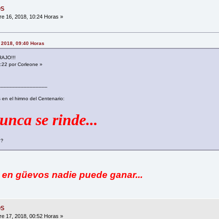
OS
e 16, 2018, 10:24 Horas »
 2018, 09:40 Horas
AJO!!!
2:22 por Corleone »
_________________
 en el himno del Centenario:
nca se rinde...
o?
mo en güevos nadie puede ganar...
OS
e 17, 2018, 00:52 Horas »