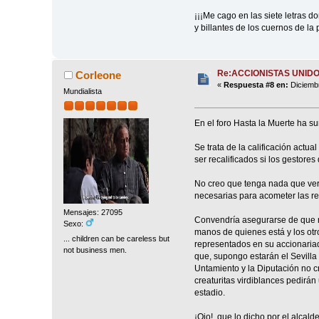
¡¡¡Me cago en las siete letras do
y billantes de los cuernos de l
Re:ACCIONISTAS UNID
Corleone
«
Respuesta #8 en:
Diciembr
Mundialista
En el foro Hasta la Muerte ha sur
Se trata de la calificación actu
ser recalificados si los gestore
No creo que tenga nada que ver,
necesarias para acometer las re
Mensajes: 27095
Convendría asegurarse de que no
Sexo:
manos de quienes está y los ot
... children can be careless but
representados en su accionariado
not business men.
que, supongo estarán el Sevilla y
Untamiento y la Diputación no 
creaturitas virdiblances pedirán
estadio.
¡Ojo!, que lo dicho por el alca