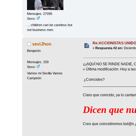
Mensajes: 27095
Sexo:
... children can be careless but
not business men.
Re:ACCIONISTAS UNID
seviJhon
«
Respuesta #2 en:
Diciembr
Benjamín
Mensajes: 159
¡¡¡AQUÍ NO SE RINDE NADIE, 
Sexo:
« Última modificación: Hoy a la
Vamos mi Sevilla Vamos
Campeón
¿Coincides?
_________________________
Claro que coincido, ya lo canta
Dicen que nun
Creo que coincidiremos tod@s 