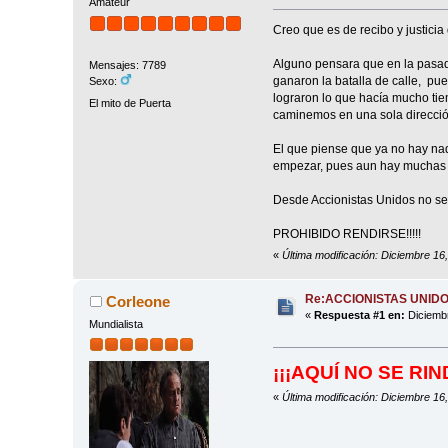
Amatéur
Creo que es de recibo y justicia
Alguno pensara que en la pasada
Mensajes: 7789
ganaron la batalla de calle, p
Sexo:
lograron lo que hacía mucho ti
El mito de Puerta
caminemos en una sola direcció
El que piense que ya no hay na
empezar, pues aun hay muchas pág
Desde Accionistas Unidos no se 
PROHIBIDO RENDIRSE!!!!!
«
Última modificación: Diciembre 16,
Re:ACCIONISTAS UNID
Corleone
«
Respuesta #1 en:
Diciembr
Mundialista
¡¡¡AQUÍ NO SE RI
«
Última modificación: Diciembre 16