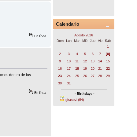
Calendario
Agosto 2026
En línea
Dom
Lun
Mar
Mié
Jue
Vie
Sáb
1
2
3
4
5
6
7
[8]
9
10
11
12
13
14
15
16
17
18
19
20
21
22
íamos dentro de las
23
24
25
26
27
28
29
30
31
En línea
- Birthdays -
girasevi (54)