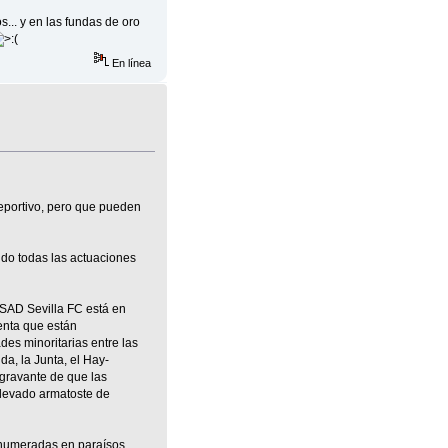
s... y en las fundas de oro
En línea
deportivo, pero que pueden
ndo todas las actuaciones
 SAD Sevilla FC está en
enta que están
des minoritarias entre las
da, la Junta, el Hay-
gravante de que las
 llevado armatoste de
s numeradas en paraísos