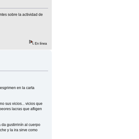
ntes sobre la actividad de
En línea
esgrimen en la carta
o sus vicios... vicios que
peores lacras que afligen
a da gustirrinín al cuerpo
he y la ira sirve como