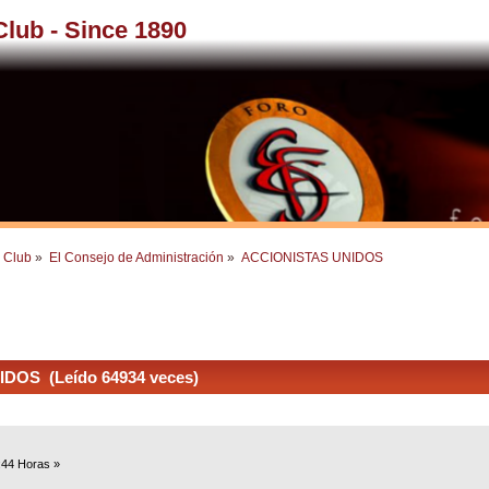
 Club - Since 1890
l Club
»
El Consejo de Administración
»
ACCIONISTAS UNIDOS
DOS (Leído 64934 veces)
:44 Horas »