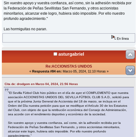
Sin vuestro apoyo y vuestra confianza, así como, sin la adhesión recibida por
la Federación de Peñas Sevillistas San Fernando, y otros accionistas
minoritarios, alcanzar este logro, hubiera sido imposible. Por ello nuestro
profundo agradecimiento."
Las hormiguitas no paran.
En línea
asturgabriel
Re:ACCIONISTAS UNIDOS
«
Respuesta #84 en:
Marzo 05, 2024, 11:10 Horas »
Cita de: drodgom en Marzo 04, 2024, 21:56 Horas
"El Sevilla Fútbol Club hizo público en el día de ayer el COMPLEMENTO que nuestra
asociación ACCIONISTAS UNIDOS DEL SEVILLA FÚTBOL CLUB S.A.D., solicitó para
que el la próxima Junta General de Accionista del 18 de marzo, se incluya en el
Orden del Día nuestra petición para que se modifique el Artículo 30 de los Estatutos
del Club, con objeto de que la retribución económica del Consejo de Administración,
sea acorde con el rendimiento deportivo y económico de la sociedad.
Sin vuestro apoyo y vuestra confianza, así como, sin la adhesión recibida por la
Federación de Peñas Sevillistas San Fernando, y otros accionistas minoritarios,
alcanzar este logro, hubiera sido imposible. Por ello nuestro profundo
agradecimiento."