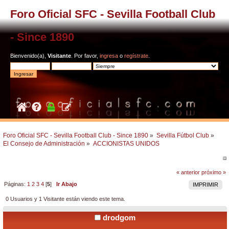
Foro Oficial SFC - Sevilla Football Club
- Since 1890
Bienvenido(a),
Visitante
. Por favor,
ingresa
o
regístrate
.
Foro Oficial SFC - Sevilla Football Club - Since 1890
»
Sevilla Fútbol Club
»
El Consejo de Administración
»
ACCIONISTAS UNIDOS
« anterior
próximo »
Páginas:
1
2
3
4
[
5
]
Ir Abajo
IMPRIMIR
0 Usuarios y 1 Visitante están viendo este tema.
drodgom