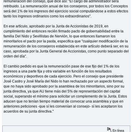
remuneración del consejo, que dice así: "El cargo de administrador será
retribuido. La remuneración anual de los consejeros, por todos los Conceptos
será del 1% de los ingresos del ejercicio social computándose a estos efectos
tanto los ingresos ordinarios como los extraordinarios".
En ese artículo, aprobado por la Junta de Accionistas de 2019, en
cumplimiento del entonces recién firmado pacto de gobernabilidad entre la
familia Del Nido y Sevillistas de Nervión, lo que entonces llamaron los
minoritarios el pacto por la pasta, especifica que "cualquier modificación de la
remuneración de los consejeros establecida en este artículo deberá ser, en su
caso, aprobada por la Junta General de Accionistas, como punto separado del
orden del día".
El cambio pedido es que la remuneración pase de ese fijo del 1% de los
ingresos a una parte fija y otra variable en función de los resultados
económicos y deportivos de cada ejercicio. Pero el consejo que presidente
José Castro y José María del Nido lo han rechazado por un aspecto formal,
que no haya sido aprobado por la asamblea de los minoritarios, sino por su
junta directiva, ya que AU tiene más del 5% de representación del capital
social, superando el mínimo para solicitar un complemento de la Junta. Estos
aducen que no tenían tiempo material de convocar una asamblea y que en
anteriores peticiones -que sí les convenían al consejo- sí les aceptaron los
acuerdos de su junta directiva."
En línea