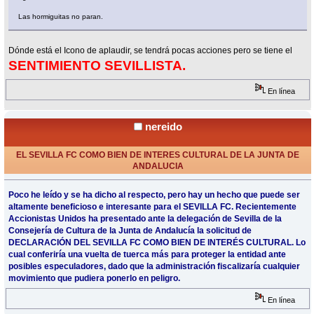
Las hormiguitas no paran.
Dónde está el Icono de aplaudir, se tendrá pocas acciones pero se tiene el
SENTIMIENTO SEVILLISTA.
En línea
nereido
EL SEVILLA FC COMO BIEN DE INTERES CULTURAL DE LA JUNTA DE
ANDALUCIA
«
Respuesta #85 en:
Abril 01, 2024, 11:36 Horas »
Poco he leído y se ha dicho al respecto, pero hay un hecho que puede ser
altamente beneficioso e interesante para el SEVILLA FC. Recientemente
Accionistas Unidos ha presentado ante la delegación de Sevilla de la
Consejería de Cultura de la Junta de Andalucía la solicitud de
DECLARACIÓN DEL SEVILLA FC COMO BIEN DE INTERÉS CULTURAL. Lo
cual conferiría una vuelta de tuerca más para proteger la entidad ante
posibles especuladores, dado que la administración fiscalizaría cualquier
movimiento que pudiera ponerlo en peligro.
En línea