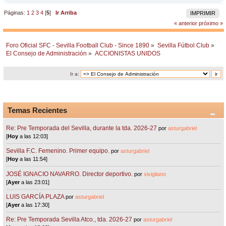
Páginas:
1
2
3
4
[
5
]
Ir Arriba
IMPRIMIR
« anterior
próximo »
Foro Oficial SFC - Sevilla Football Club - Since 1890
»
Sevilla Fútbol Club
»
El Consejo de Administración
»
ACCIONISTAS UNIDOS
Ir a:
Temas Recientes
Re: Pre Temporada del Sevilla, durante la tda. 2026-27
por
asturgabriel
[
Hoy
a las 12:03]
Sevilla F.C. Femenino. Primer equipo.
por
asturgabriel
[
Hoy
a las 11:54]
JOSÉ IGNACIO NAVARRO. Director deportivo.
por
sivigliano
[
Ayer
a las 23:01]
LUIS GARCÍA PLAZA
por
asturgabriel
[
Ayer
a las 17:30]
Re: Pre Temporada Sevilla Atco., tda. 2026-27
por
asturgabriel