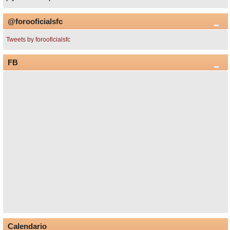
@forooficialsfc
Tweets by forooficialsfc
FB
Calendario