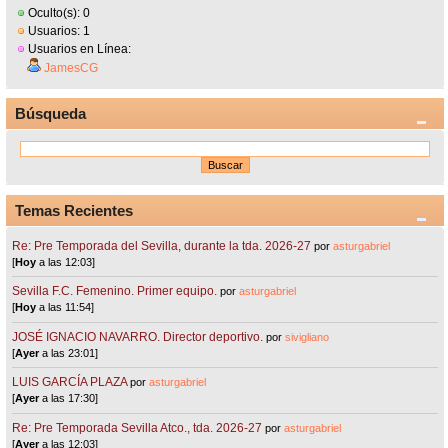
Oculto(s): 0
Usuarios: 1
Usuarios en Línea:
JamesCG
Búsqueda
Temas Recientes
Re: Pre Temporada del Sevilla, durante la tda. 2026-27
por
asturgabriel
[
Hoy
a las 12:03]
Sevilla F.C. Femenino. Primer equipo.
por
asturgabriel
[
Hoy
a las 11:54]
JOSÉ IGNACIO NAVARRO. Director deportivo.
por
sivigliano
[
Ayer
a las 23:01]
LUIS GARCÍA PLAZA
por
asturgabriel
[
Ayer
a las 17:30]
Re: Pre Temporada Sevilla Atco., tda. 2026-27
por
asturgabriel
[
Ayer
a las 12:03]