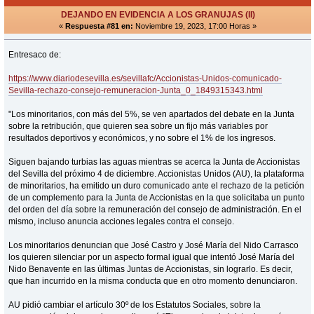
DEJANDO EN EVIDENCIA A LOS GRANUJAS (II)
«
Respuesta #81 en:
Noviembre 19, 2023, 17:00 Horas »
Entresaco de:
https://www.diariodesevilla.es/sevillafc/Accionistas-Unidos-comunicado-
Sevilla-rechazo-consejo-remuneracion-Junta_0_1849315343.html
"Los minoritarios, con más del 5%, se ven apartados del debate en la Junta
sobre la retribución, que quieren sea sobre un fijo más variables por
resultados deportivos y económicos, y no sobre el 1% de los ingresos.
Siguen bajando turbias las aguas mientras se acerca la Junta de Accionistas
del Sevilla del próximo 4 de diciembre. Accionistas Unidos (AU), la plataforma
de minoritarios, ha emitido un duro comunicado ante el rechazo de la petición
de un complemento para la Junta de Accionistas en la que solicitaba un punto
del orden del día sobre la remuneración del consejo de administración. En el
mismo, incluso anuncia acciones legales contra el consejo.
Los minoritarios denuncian que José Castro y José María del Nido Carrasco
los quieren silenciar por un aspecto formal igual que intentó José María del
Nido Benavente en las últimas Juntas de Accionistas, sin lograrlo. Es decir,
que han incurrido en la misma conducta que en otro momento denunciaron.
AU pidió cambiar el artículo 30º de los Estatutos Sociales, sobre la