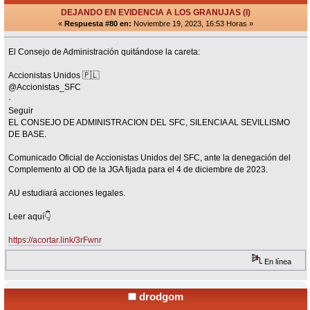
DEJANDO EN EVIDENCIA A LOS GRANUJAS (I)
«
Respuesta #80 en:
Noviembre 19, 2023, 16:53 Horas »
El Consejo de Administración quitándose la careta:
Accionistas Unidos 🇵🇱
@Accionistas_SFC
·
Seguir
EL CONSEJO DE ADMINISTRACION DEL SFC, SILENCIA AL SEVILLISMO
DE BASE.
Comunicado Oficial de Accionistas Unidos del SFC, ante la denegación del
Complemento al OD de la JGA fijada para el 4 de diciembre de 2023.
AU estudiará acciones legales.
Leer aquí👇
https://acortar.link/3rFwnr
En línea
drodgom