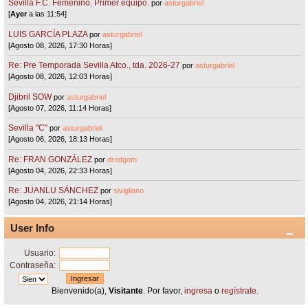
Sevilla F.C. Femenino. Primer equipo.
por
asturgabriel
[
Ayer
a las 11:54]
LUIS GARCÍA PLAZA
por
asturgabriel
[Agosto 08, 2026, 17:30 Horas]
Re: Pre Temporada Sevilla Atco., tda. 2026-27
por
asturgabriel
[Agosto 08, 2026, 12:03 Horas]
Djibril SOW
por
asturgabriel
[Agosto 07, 2026, 11:14 Horas]
Sevilla "C"
por
asturgabriel
[Agosto 06, 2026, 18:13 Horas]
Re: FRAN GONZÁLEZ
por
drodgom
[Agosto 04, 2026, 22:33 Horas]
Re: JUANLU SÁNCHEZ
por
sivigliano
[Agosto 04, 2026, 21:14 Horas]
User Info
Usuario:
Contraseña:
Bienvenido(a),
Visitante
. Por favor,
ingresa
o
regístrate
.