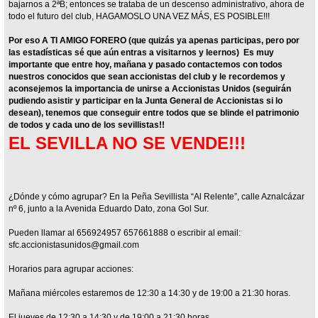
bajarnos a 2ªB; entonces se trataba de un descenso administrativo, ahora de
todo el futuro del club, HAGAMOSLO UNA VEZ MÁS, ES POSIBLE!!!
Por eso A TI AMIGO FORERO (que quizás ya apenas participas, pero por
las estadísticas sé que aún entras a visitarnos y leernos) Es muy
importante que entre hoy, mañana y pasado contactemos con todos
nuestros conocidos que sean accionistas del club y le recordemos y
aconsejemos la importancia de unirse a Accionistas Unidos (seguirán
pudiendo asistir y participar en la Junta General de Accionistas si lo
desean), tenemos que conseguir entre todos que se blinde el patrimonio
de todos y cada uno de los sevillistas!!
EL SEVILLA NO SE VENDE!!!
¿Dónde y cómo agrupar? En la Peña Sevillista “Al Relente”, calle Aznalcázar
nº 6, junto a la Avenida Eduardo Dato, zona Gol Sur.
Pueden llamar al 656924957 657661888 o escribir al email:
sfc.accionistasunidos@gmail.com
Horarios para agrupar acciones:
Mañana miércoles estaremos de 12:30 a 14:30 y de 19:00 a 21:30 horas.
El jueves de 12:30 a 14:30 y de 19:00 a 21:30 horas.