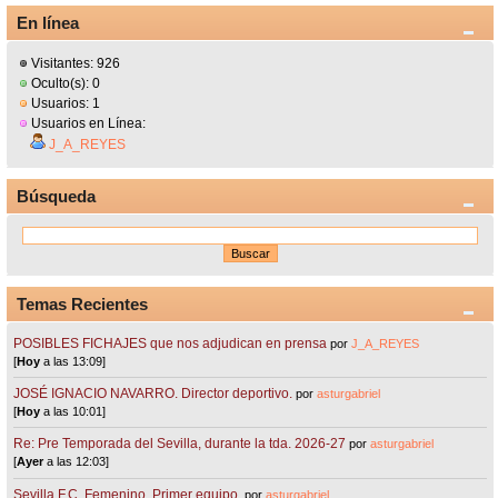
En línea
Visitantes: 926
Oculto(s): 0
Usuarios: 1
Usuarios en Línea:
J_A_REYES
Búsqueda
Temas Recientes
POSIBLES FICHAJES que nos adjudican en prensa
por
J_A_REYES
[
Hoy
a las 13:09]
JOSÉ IGNACIO NAVARRO. Director deportivo.
por
asturgabriel
[
Hoy
a las 10:01]
Re: Pre Temporada del Sevilla, durante la tda. 2026-27
por
asturgabriel
[
Ayer
a las 12:03]
Sevilla F.C. Femenino. Primer equipo.
por
asturgabriel