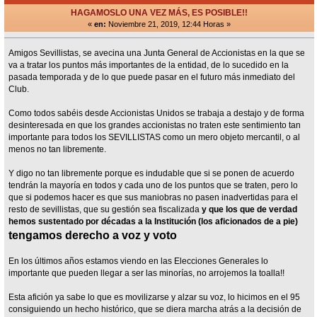
HAGAMOSLO UNA VEZ MÁS, ES POSIBLE!!
«
en:
Noviembre 21, 2019, 12:44 Horas »
Amigos Sevillistas, se avecina una Junta General de Accionistas en la que se
va a tratar los puntos más importantes de la entidad, de lo sucedido en la
pasada temporada y de lo que puede pasar en el futuro más inmediato del
Club.
Como todos sabéis desde Accionistas Unidos se trabaja a destajo y de forma
desinteresada en que los grandes accionistas no traten este sentimiento tan
importante para todos los SEVILLISTAS como un mero objeto mercantil, o al
menos no tan libremente.
Y digo no tan libremente porque es indudable que si se ponen de acuerdo
tendrán la mayoría en todos y cada uno de los puntos que se traten, pero lo
que si podemos hacer es que sus maniobras no pasen inadvertidas para el
resto de sevillistas, que su gestión sea fiscalizada
y que los que de verdad
hemos sustentado por décadas a la Institución (los aficionados de a pie)
tengamos derecho a voz y voto
En los últimos años estamos viendo en las Elecciones Generales lo
importante que pueden llegar a ser las minorías, no arrojemos la toalla!!
Esta afición ya sabe lo que es movilizarse y alzar su voz, lo hicimos en el 95
consiguiendo un hecho histórico, que se diera marcha atrás a la decisión de