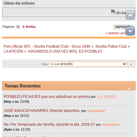
Último día señores
En línea
Páginas: [
1
]
Ir Arriba
IMPRIMIR
« anterior
próximo »
Foro Oficial SFC - Sevilla Football Club - Since 1890
»
Sevilla Fútbol Club
»
LA AFICIÓN
»
HAGAMOSLO UNA VEZ MÁS, ES POSIBLE!!
Ir a:
Temas Recientes
POSIBLES FICHAJES que nos adjudican en prensa
por
J_A_REYES
[
Hoy
a las 13:09]
JOSÉ IGNACIO NAVARRO. Director deportivo.
por
asturgabriel
[
Hoy
a las 10:01]
Re: Pre Temporada del Sevilla, durante la tda. 2026-27
por
asturgabriel
[
Ayer
a las 12:03]