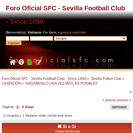
Foro Oficial SFC - Sevilla Football Club
- Since 1890
Bienvenido(a),
Visitante
. Por favor,
ingresa
o
regístrate
.
Foro Oficial SFC - Sevilla Football Club - Since 1890
»
Sevilla Fútbol Club
»
LA AFICIÓN
»
HAGAMOSLO UNA VEZ MÁS, ES POSIBLE!!
« anterior
próximo »
Páginas: [
1
]
Ir Abajo
IMPRIMIR
0 Usuarios y 1 Visitante están viendo este tema.
Si o Si
Global Moderator