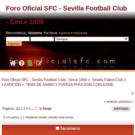
Foro Oficial SFC - Sevilla Football Club
- Since 1890
Bienvenido(a),
Visitante
. Por favor,
ingresa
o
regístrate
.
Foro Oficial SFC - Sevilla Football Club - Since 1890
»
Sevilla Fútbol Club
»
LA AFICIÓN
»
TEMA DE ÁNIMO Y FUERZA PARA DON CORLEONE
« anterior
próximo »
Páginas: [
1
]
2
3
4
5
...
7
Ir Abajo
IMPRIMIR
0 Usuarios y 1 Visitante están viendo este tema.
faromero