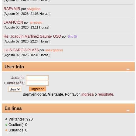
RAFA MIR
por
sivigliano
[Agosto 04, 2026, 21:03 Horas]
LA AFICIÓN
por
arrebato
[Agosto 03, 2026, 13:11 Horas]
Re: Joaquín Martínez Gauna- OSO
por
Si o Si
[Agosto 02, 2026, 22:24 Horas]
LUIS GARCÍA PLAZA
por
asturgabriel
[Agosto 02, 2026, 16:31 Horas]
User Info
Usuario:
Contraseña:
Bienvenido(a),
Visitante
. Por favor,
ingresa
o
regístrate
.
En línea
Visitantes: 920
Oculto(s): 0
Usuarios: 0