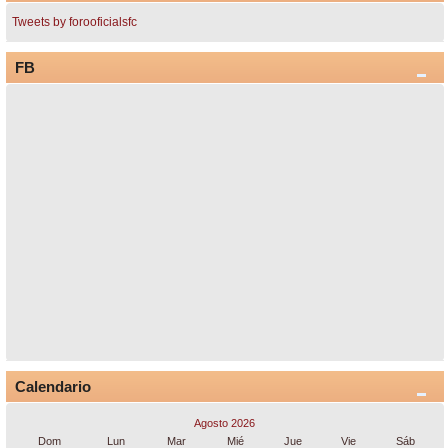
Tweets by forooficialsfc
FB
Calendario
Agosto 2026
Dom
Lun
Mar
Mié
Jue
Vie
Sáb