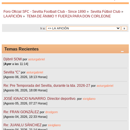
Foro Oficial SFC - Sevilla Football Club - Since 1890
»
Sevilla Fútbol Club
»
LA AFICIÓN
»
TEMA DE ÁNIMO Y FUERZA PARA DON CORLEONE
Ir a:
Temas Recientes
Djibril SOW
por
asturgabriel
[
Ayer
a las 11:14]
Sevilla "C"
por
asturgabriel
[Agosto 06, 2026, 18:13 Horas]
Re: Pre Temporada del Sevilla, durante la tda. 2026-27
por
asturgabriel
[Agosto 06, 2026, 18:08 Horas]
JOSÉ IGNACIO NAVARRO. Director deportivo.
por
sivigliano
[Agosto 05, 2026, 07:27 Horas]
Re: FRAN GONZÁLEZ
por
drodgom
[Agosto 04, 2026, 22:33 Horas]
Re: JUANLU SÁNCHEZ
por
sivigliano
[Agosto 04, 2026, 21:14 Horas]