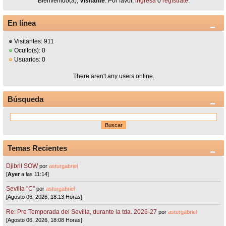
Bienvenido(a),
Visitante
. Por favor,
ingresa
o
regístrate
.
En línea
Visitantes: 911
Oculto(s): 0
Usuarios: 0
There aren't any users online.
Búsqueda
Temas Recientes
Djibril SOW
por
asturgabriel
[
Ayer
a las 11:14]
Sevilla "C"
por
asturgabriel
[Agosto 06, 2026, 18:13 Horas]
Re: Pre Temporada del Sevilla, durante la tda. 2026-27
por
asturgabriel
[Agosto 06, 2026, 18:08 Horas]