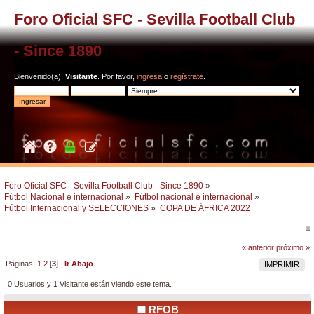
Foro Oficial SFC - Sevilla Football Club
- Since 1890
Bienvenido(a),
Visitante
. Por favor,
ingresa
o
regístrate
.
Foro Oficial SFC - Sevilla Football Club - Since 1890
»
Fútbol Nacional e internacional
»
Fútbol nacional e internacional
»
Fútbol Internacional y SELECCIONES
»
COPA DE ÁFRICA 2022
« anterior
próximo »
Páginas:
1
2
[
3
]
Ir Abajo
IMPRIMIR
0 Usuarios y 1 Visitante están viendo este tema.
RFOB