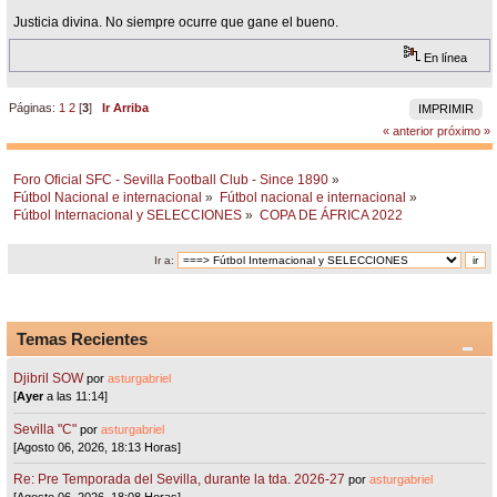
Justicia divina. No siempre ocurre que gane el bueno.
En línea
Páginas:
1
2
[
3
]
Ir Arriba
IMPRIMIR
« anterior
próximo »
Foro Oficial SFC - Sevilla Football Club - Since 1890
»
Fútbol Nacional e internacional
»
Fútbol nacional e internacional
»
Fútbol Internacional y SELECCIONES
»
COPA DE ÁFRICA 2022
Ir a:
Temas Recientes
Djibril SOW
por
asturgabriel
[
Ayer
a las 11:14]
Sevilla "C"
por
asturgabriel
[Agosto 06, 2026, 18:13 Horas]
Re: Pre Temporada del Sevilla, durante la tda. 2026-27
por
asturgabriel