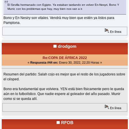
El Sevilla hermanado con Egipto. Ya estaban tardando en volver En-Nesyri, Bono Y
Munir, con los problemas que hay, muy bien nos van a ir.
Bono y En Nesiry son vitales. Vendrá muy bien que estén ya listos para
Pamplona.
En línea
drodgom
Re:COPA DE ÁFRICA 2022
«
Respuesta #44 en:
Enero 30, 2022, 22:20 Horas »
Resumen del partido: Salah cojo es mejor que el resto de los jugadores sobre
el césped.
Bono era fundamental que volviera. YEN está bien físicamente pero le queda
aún en lo futbolístico. Que nadie espere al goleador del año pasado. Munir
como si se queda allí.
En línea
RFOB