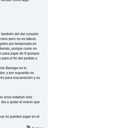
lo también del del corazón
sivo pero no es lateral.
 goles por temporada en
y además, porque como no
co para jugar de 9 (porque
ara el fin del partido y
irse Banega no lo
dor, y por supuesto no
res para esa posición y su
mo unos estaban solo
iba a quitar el nuevo que
que no pueden jugar en el