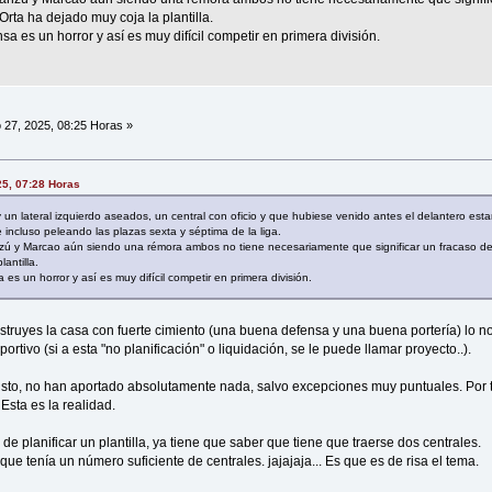
rta ha dejado muy coja la plantilla.
sa es un horror y así es muy difícil competir en primera división.
 27, 2025, 08:25 Horas »
25, 07:28 Horas
un lateral izquierdo aseados, un central con oficio y que hubiese venido antes el delantero est
ncluso peleando las plazas sexta y séptima de la liga.
zú y Marcao aún siendo una rémora ambos no tiene necesariamente que significar un fracaso 
antilla.
es un horror y así es muy difícil competir en primera división.
nstruyes la casa con fuerte cimiento (una buena defensa y una buena portería) lo n
rtivo (si a esta "no planificación" o liquidación, se le puede llamar proyecto..).
sto, no han aportado absolutamente nada, salvo excepciones muy puntuales. Por ta
Esta es la realidad.
de planificar un plantilla, ya tiene que saber que tiene que traerse dos centrales.
ue tenía un número suficiente de centrales. jajajaja... Es que es de risa el tema.