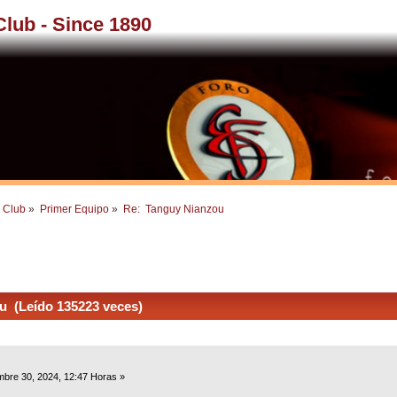
 Club - Since 1890
l Club
»
Primer Equipo
»
Re:  Tanguy Nianzou
u (Leído 135223 veces)
mbre 30, 2024, 12:47 Horas »