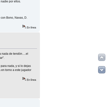
nadie por ellos.
s con Bono, Navas, D.
En línea
nada de tendón.....el
ar".
para nada, y si lo dejas
 en torno a este jugador
En línea