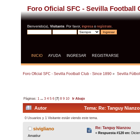
Foro Oficial SFC - Sevilla Football
Bienvenido(a),
Visitante
. Por favor,
ingresa
o
regístrate
.
INICIO
AYUDA
INGRESAR
REGISTRARSE
Foro Oficial SFC - Sevilla Football Club - Since 1890
»
Sevilla Fútbo
Páginas:
1
...
3
4
5
6
[
7
]
8
9
10
Ir Abajo
Autor
Tema: Re: Tanguy Nianzo
0 Usuarios y 1 Visitante están viendo este tema.
Re: Tanguy Nianzou
sivigliano
«
Respuesta #120 en:
Dicie
Amatéur