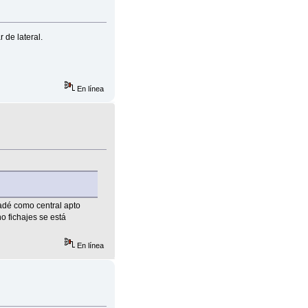
 de lateral.
En línea
Badé como central apto
o fichajes se está
En línea