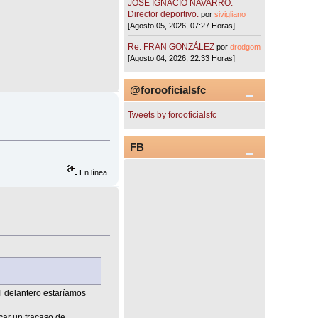
JOSÉ IGNACIO NAVARRO.
Director deportivo.
por
sivigliano
[Agosto 05, 2026, 07:27 Horas]
Re: FRAN GONZÁLEZ
por
drodgom
[Agosto 04, 2026, 22:33 Horas]
@forooficialsfc
Tweets by forooficialsfc
FB
En línea
el delantero estaríamos
ar un fracaso de