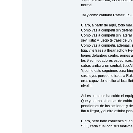
normal.
Tal y como cantaba Rafael: E
Claro, a partir de aquí, todo mal.
Cómo vas a competir sin defens
Cómo vas a competir sin lateral 
sevillista) y luego te traes de 
Cómo vas a competir, además, si
liga, y te traes a Iheanacho y 
tienes delantero centro, pones 
los 9 son jugadores específicos,
subas arriba a un central, tipo
Y, como esto seguimos para bing
sustituyes porque te traes a Ra
eres capaz de sustitur al brasi
nivelito.
Así es como se ha caído el equi
Que ya daba síntomas de caída 
pendientes de las acciones y de
iba a llegar, y el otro estaba pe
Claro, pero todo comienza cuan
SFC, cada cual con sus motivos