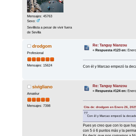
Mensajes: 45763
Sexo:
Sevillista a pesar de vivir fuera
de Sevilla
Re: Tanguy Nianzou
drodgom
«
Respuesta #123 en:
Enero
Profesional
Mensajes: 15624
Con él y Marcao empezó la deca
Re: Tanguy Nianzou
sivigliano
«
Respuesta #124 en:
Enero
Amatéur
Mensajes: 7398
Cita de: drodgom en Enero 26, 202
Con él y Marcao empezó la decaden
Pues yo creo que con lo que hay 
con 5 ó 6 puntos más y la perma
Es decir, que nos comamos a Ni