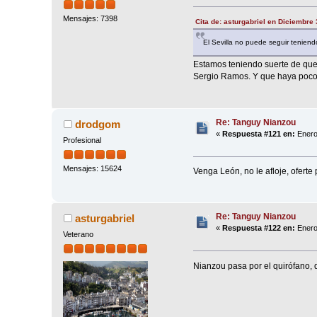
Mensajes: 7398
Cita de: asturgabriel en Diciembre
El Sevilla no puede seguir teniendo
Estamos teniendo suerte de que 
Sergio Ramos. Y que haya poco 
Re: Tanguy Nianzou
drodgom
«
Respuesta #121 en:
Enero
Profesional
Mensajes: 15624
Venga León, no le afloje, oferte
Re: Tanguy Nianzou
asturgabriel
«
Respuesta #122 en:
Enero
Veterano
Nianzou pasa por el quirófano, 