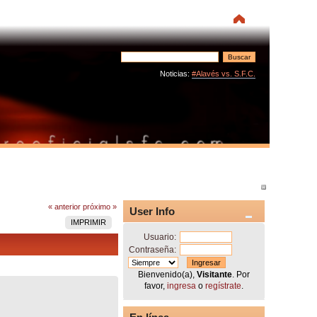
Noticias:
#Alavés vs. S.F.C.
« anterior
próximo »
User Info
IMPRIMIR
Usuario:
Contraseña:
Bienvenido(a),
Visitante
. Por
favor,
ingresa
o
regístrate
.