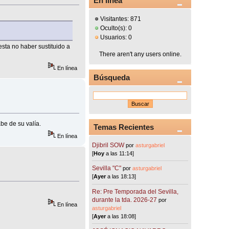
En línea
Visitantes: 871
Oculto(s): 0
Usuarios: 0
sta no haber sustituido a
There aren't any users online.
En línea
Búsqueda
be de su valía.
Temas Recientes
En línea
Djibril SOW
por
asturgabriel
[
Hoy
a las 11:14]
Sevilla "C"
por
asturgabriel
[
Ayer
a las 18:13]
Re: Pre Temporada del Sevilla,
durante la tda. 2026-27
por
En línea
asturgabriel
[
Ayer
a las 18:08]