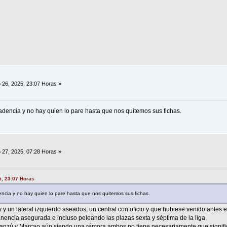
 26, 2025, 23:07 Horas »
dencia y no hay quien lo pare hasta que nos quitemos sus fichas.
 27, 2025, 07:28 Horas »
5, 23:07 Horas
cia y no hay quien lo pare hasta que nos quitemos sus fichas.
y un lateral izquierdo aseados, un central con oficio y que hubiese venido antes 
nencia asegurada e incluso peleando las plazas sexta y séptima de la liga.
anzú y Marcao aún siendo una rémora ambos no tiene necesariamente que signific