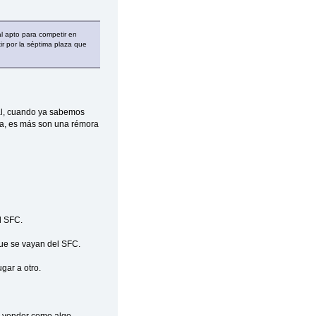
al apto para competir en
ir por la séptima plaza que
ral, cuando ya sabemos
da, es más son una rémora
l SFC.
 Que se vayan del SFC.
gar a otro.
en vender como algo