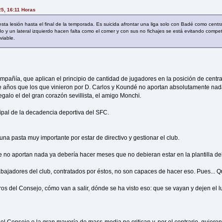
25, 16:11 Horas
ta lesión hasta el final de la temporada. Es suicida afrontar una liga solo con Badé como centr
rdo y un lateral izquierdo hacen falta como el comer y con sus no fichajes se está evitando compet
viable.
ompañía, que aplican el principio de cantidad de jugadores en la posición de cent
e años que los que vinieron por D. Carlos y Koundé no aportan absolutamente na
galo el del gran corazón sevillista, el amigo Monchi.
cipal de la decadencia deportiva del SFC.
na pasta muy importante por estar de directivo y gestionar el club.
 no aportan nada ya debería hacer meses que no debieran estar en la plantilla de
trabajadores del club, contratados por éstos, no son capaces de hacer eso. Pues...
os del Consejo, cómo van a salir, dónde se ha visto eso: que se vayan y dejen el lu
 del Consejo o la gran mayoría de mass-media no critican y, por el contrario, quier