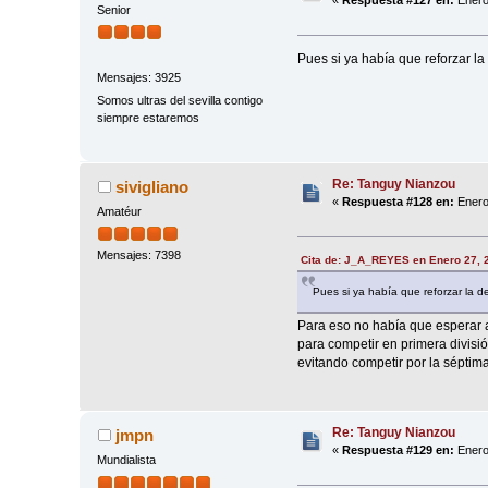
«
Respuesta #127 en:
Enero
Senior
Pues si ya había que reforzar la
Mensajes: 3925
Somos ultras del sevilla contigo
siempre estaremos
Re: Tanguy Nianzou
sivigliano
«
Respuesta #128 en:
Enero
Amatéur
Mensajes: 7398
Cita de: J_A_REYES en Enero 27, 
Pues si ya había que reforzar la de
Para eso no había que esperar a 
para competir en primera divisió
evitando competir por la séptima
Re: Tanguy Nianzou
jmpn
«
Respuesta #129 en:
Enero
Mundialista