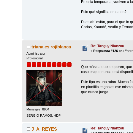
En esta temporada, vuelven a l
Esto qué significa en datos?
Pues ahí están, para el que lo 
Carlos, Koundé, Acuña y Fernan
Re: Tanguy Nianzou
triana es rojiblanca
«
Respuesta #126 en:
Enero
Administrator
Profesional
Que más da que le operen, que n
caso es que nunca está disponib
Este tipo es una ruina. Mucha fa
en plantilla te gastas ese mismo
que nunca juega.
Mensajes: 8904
SERGIO RAMOS, HDP
Re: Tanguy Nianzou
J_A_REYES