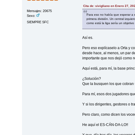
Cita de: sivigliano en Enero 27, 20
Mensajes: 20675
Para eso no había que esperar a es
Sexo:
primera división. Un central izquie
SIEMPRE SFC
como está la liga sería un objetivo 
Así es.
Pero eso explícaselo a Orta y c
desde hace, al menos, un par d
importante que nos dejó como re
Aquí está, para mí, la base prin
¿Solución?
Que la busquen los que cobran u
Para mí, esos dos jugadores que
Y si los dirigentes, gestores o 
Pero claro, como dicen los vocer
He aquí el ES-CÁN-DA-LO!!
Y que, día tras día, los voceros