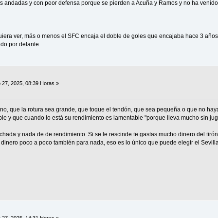
as andadas y con peor defensa porque se pierden a Acuña y Ramos y no ha venido 
quiera ver, más o menos el SFC encaja el doble de goles que encajaba hace 3 año
do por delante.
 27, 2025, 08:39 Horas »
o, que la rotura sea grande, que toque el tendón, que sea pequeña o que no haya 
le y que cuando lo está su rendimiento es lamentable "porque lleva mucho sin jug
chada y nada de de rendimiento. Si se le rescinde te gastas mucho dinero del tirón 
 dinero poco a poco también para nada, eso es lo único que puede elegir el Sevilla