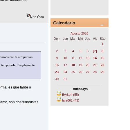
En línea
Calendario
Agosto 2026
Dom
Lun
Mar
Mié
Jue
Vie
Sáb
1
2
3
4
5
6
[7]
8
aríamos con 5 ó 6 puntos
9
10
11
12
13
14
15
16
17
18
19
20
21
22
de temporada. Simplemente
23
24
25
26
27
28
29
30
31
ormal es que tarde o
- Birthdays -
Byrkoff (55)
lara061 (43)
nto, son dos futbolistas