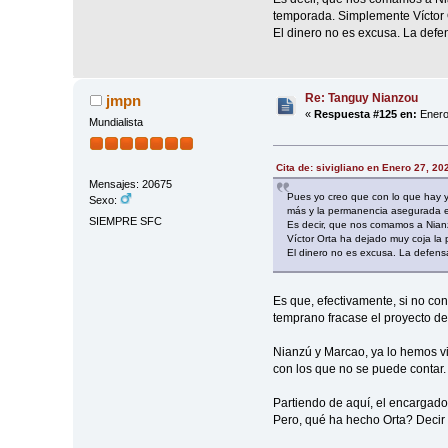
temporada. Simplemente Víctor O
El dinero no es excusa. La defen
Re: Tanguy Nianzou
jmpn
«
Respuesta #125 en:
Enero
Mundialista
Cita de: sivigliano en Enero 27, 20
Mensajes: 20675
Pues yo creo que con lo que hay y 
Sexo:
más y la permanencia asegurada e i
SIEMPRE SFC
Es decir, que nos comamos a Nian
Víctor Orta ha dejado muy coja la pl
El dinero no es excusa. La defensa 
Es que, efectivamente, si no co
temprano fracase el proyecto depo
Nianzú y Marcao, ya lo hemos vi
con los que no se puede contar. 
Partiendo de aquí, el encargado 
Pero, qué ha hecho Orta? Decir q