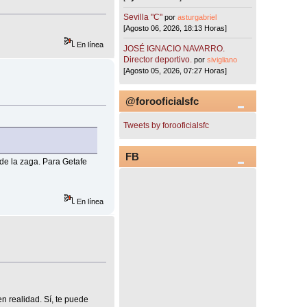
Sevilla "C"
por
asturgabriel
[Agosto 06, 2026, 18:13 Horas]
En línea
JOSÉ IGNACIO NAVARRO.
Director deportivo.
por
sivigliano
[Agosto 05, 2026, 07:27 Horas]
@forooficialsfc
Tweets by forooficialsfc
FB
 de la zaga. Para Getafe
En línea
 realidad. Sí, te puede