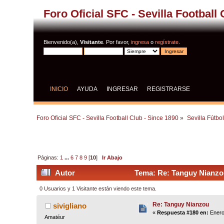
Foro Oficial SFC - Sevilla Football
Bienvenido(a),
Visitante
. Por favor,
ingresa
o
regístrate
.
INICIO
AYUDA
INGRESAR
REGISTRARSE
Foro Oficial SFC - Sevilla Football Club - Since 1890
»
Sevilla Fútbo
Páginas:
1
...
6
7
8
9
[
10
]
Ir Abajo
Autor
Tema: Re: Tanguy Nianzo
0 Usuarios y 1 Visitante están viendo este tema.
Re: Tanguy Nianzou
sivigliano
«
Respuesta #180 en:
Enero
Amatéur