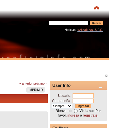
Noticias:
#Alavés vs. S.F.C.
« anterior
próximo »
User Info
IMPRIMIR
Usuario:
Contraseña:
Bienvenido(a),
Visitante
. Por
favor,
ingresa
o
regístrate
.