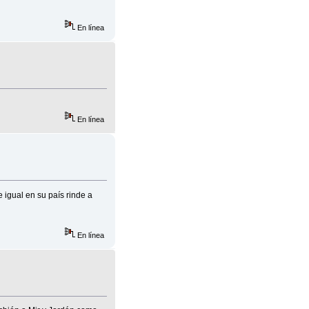
En línea
En línea
e igual en su país rinde a
En línea