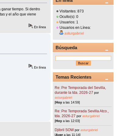
En línea
 ganar tiempo. Si dentro
Visitantes: 873
etas y el año que viene
Oculto(s): 0
Usuarios: 1
En línea
Usuarios en Línea:
asturgabriel
Búsqueda
En línea
Temas Recientes
Re: Pre Temporada del Sevilla,
durante la tda. 2026-27
por
asturgabriel
[
Hoy
a las 14:59]
Re: Pre Temporada Sevilla Atco.,
tda. 2026-27
por
asturgabriel
[
Hoy
a las 12:03]
Djibril SOW
por
asturgabriel
[
Ayer
a las 11:14]