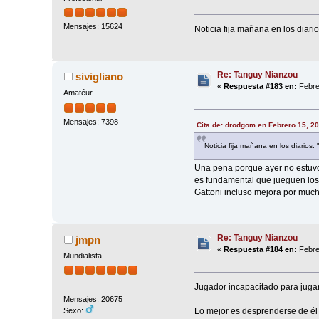
Mensajes: 15624
Noticia fija mañana en los diario
Re: Tanguy Nianzou
sivigliano
«
Respuesta #183 en:
Febre
Amatéur
Mensajes: 7398
Cita de: drodgom en Febrero 15, 2
Noticia fija mañana en los diarios:
Una pena porque ayer no estuvo 
es fundamental que jueguen los
Gattoni incluso mejora por much
Re: Tanguy Nianzou
jmpn
«
Respuesta #184 en:
Febre
Mundialista
Jugador incapacitado para jugar
Mensajes: 20675
Lo mejor es desprenderse de él 
Sexo: