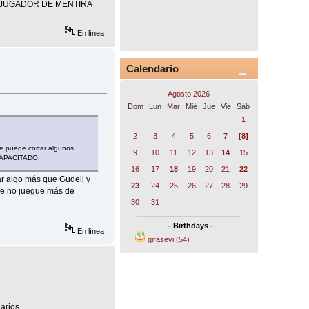
erdad: JUGADOR DE MENTIRA
En línea
Calendario
Agosto 2026
Dom
Lun
Mar
Mié
Jue
Vie
Sáb
1
2
3
4
5
6
7
[8]
te puede cortar algunos
9
10
11
12
13
14
15
NCAPACITADO.
16
17
18
19
20
21
22
r algo más que Gudelj y
23
24
25
26
27
28
29
que no juegue más de
30
31
- Birthdays -
En línea
girasevi (54)
arios.