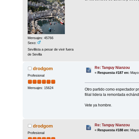
Mensajes: 45766
Sexo:
Sevillista a pesar de vivir fuera
de Sevilla
Re: Tanguy Nianzou
drodgom
«
Respuesta #187 en:
Mayo 
Profesional
Mensajes: 15624
Otro partido como espectador pr
filial lidera la remontada echánd
Vete ya hombre.
Re: Tanguy Nianzou
drodgom
«
Respuesta #188 en:
Mayo 
Profesional