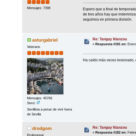
Mensajes: 7398
Espero que a final de temporada
de tres años hay que indemnizar 
seguimos en primera división.
Re: Tanguy Nianzou
asturgabriel
«
Respuesta #181 en:
Enero
Veterano
Ha caído más veces lesionado, q
Mensajes: 45766
Sexo:
Sevillista a pesar de vivir fuera
de Sevilla
Re: Tanguy Nianzou
drodgom
«
Respuesta #182 en:
Febre
Profesional