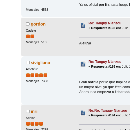
Ya es oficial por fin,hasta lueg
Mensajes: 4533
Re: Tanguy Nianzou
gordon
«
Respuesta #192 en:
Julio 
Cadete
Mensajes: 518
Aleluya
Re: Tanguy Nianzou
sivigliano
«
Respuesta #193 en:
Julio 
Amatéur
Mensajes: 7398
Gran noticia por lo que implica d
un mayor nivel ya que técnicam
Ahora toca empezar a fichar tod
Re:Re: Tanguy Nianzou
inri
«
Respuesta #194 en:
Julio 
Senior
Mensajes: 2299