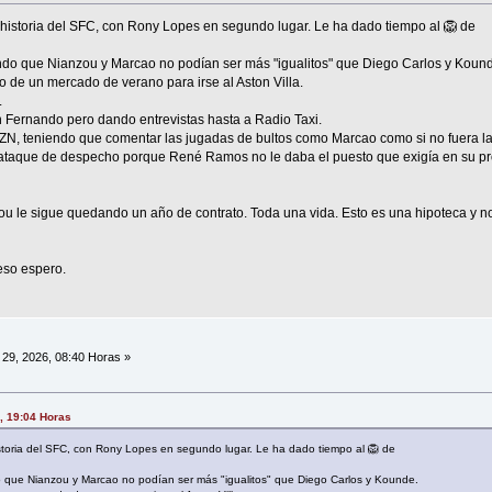
historia del SFC, con Rony Lopes en segundo lugar. Le ha dado tiempo al 🦁 de
endo que Nianzou y Marcao no podían ser más "igualitos" que Diego Carlos y Koun
io de un mercado de verano para irse al Aston Villa.
.
an Fernando pero dando entrevistas hasta a Radio Taxi.
ZN, teniendo que comentar las jugadas de bultos como Marcao como si no fuera la
ataque de despecho porque René Ramos no le daba el puesto que exigía en su pr
u le sigue quedando un año de contrato. Toda una vida. Esto es una hipoteca y no
eso espero.
29, 2026, 08:40 Horas »
, 19:04 Horas
storia del SFC, con Rony Lopes en segundo lugar. Le ha dado tiempo al 🦁 de
o que Nianzou y Marcao no podían ser más "igualitos" que Diego Carlos y Kounde.