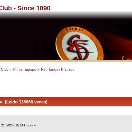
 Club - Since 1890
l Club
»
Primer Equipo
»
Re:  Tanguy Nianzou
u (Leído 135666 veces)
 21, 2026, 15:41 Horas »