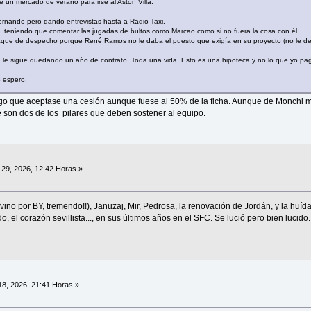
 de un mercado de verano para irse al Aston Villa.
Fernando pero dando entrevistas hasta a Radio Taxi.
 teniendo que comentar las jugadas de bultos como Marcao como si no fuera la cosa con él.
aque de despecho porque René Ramos no le daba el puesto que exigía en su proyecto (no le de
le sigue quedando un año de contrato. Toda una vida. Esto es una hipoteca y no lo que yo pa
 espero.
ego que aceptase una cesión aunque fuese al 50% de la ficha. Aunque de Monchi
e son dos de los pilares que deben sostener al equipo.
29, 2026, 12:42 Horas »
ino por BY, tremendo!!), Januzaj, Mir, Pedrosa, la renovación de Jordán, y la huída
 el corazón sevillista..., en sus últimos años en el SFC. Se lució pero bien lucido..
18, 2026, 21:41 Horas »