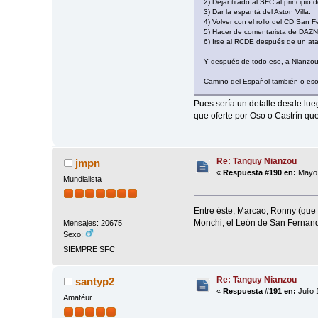
2) Dejar tirado al SFC al principio
3) Dar la espantá del Aston Villa.
4) Volver con el rollo del CD San 
5) Hacer de comentarista de DAZN,
6) Irse al RCDE después de un at
Y después de todo eso, a Nianzou 
Camino del Español también o eso
Pues sería un detalle desde lu
que oferte por Oso o Castrín qu
Re: Tanguy Nianzou
jmpn
«
Respuesta #190 en:
Mayo 
Mundialista
Entre éste, Marcao, Ronny (que v
Monchi, el León de San Fernando,
Mensajes: 20675
Sexo:
SIEMPRE SFC
Re: Tanguy Nianzou
santyp2
«
Respuesta #191 en:
Julio 
Amatéur