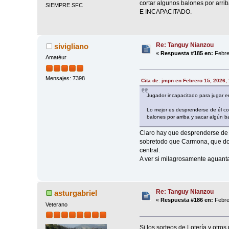
cortar algunos balones por arri
SIEMPRE SFC
E INCAPACITADO.
Re: Tanguy Nianzou
sivigliano
«
Respuesta #185 en:
Febre
Amatéur
Mensajes: 7398
Cita de: jmpn en Febrero 15, 2026,
Jugador incapacitado para jugar e
Lo mejor es desprenderse de él co
balones por arriba y sacar algún 
Claro hay que desprenderse de 
sobretodo que Carmona, que don
central.
A ver si milagrosamente aguanta
Re: Tanguy Nianzou
asturgabriel
«
Respuesta #186 en:
Febre
Veterano
Si los sorteos de Lotería y otro