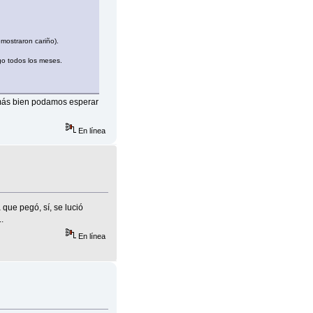
mostraron cariño).
go todos los meses.
 más bien podamos esperar
En línea
 que pegó, sí, se lució
.
En línea