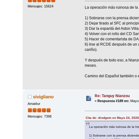
Mensajes: 15624
La operación más ruinosa de la 
1) Sobrarse con la prensa dici
2) Dejar tirado al SFC al princip
3) Dar la espantá del Aston Villa
4) Volver con el rollo del CD S
5) Hacer de comentarista de DA
6) Irse al RCDE después de un 
cariño).
Y después de todo eso, a Nianzo
meses.
Camino del Español también o 
Re: Tanguy Nianzou
sivigliano
«
Respuesta #189 en:
Mayo 
Amatéur
Mensajes: 7398
Cita de: drodgom en Mayo 24, 2026
La operación más ruinosa de la hi
1) Sobrarse con la prensa diciend